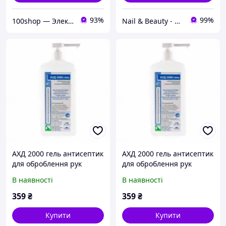
93%
99%
100shop — Электроника и расходники / маникюр и салоны красоты!
Nail & Beauty - Интернет-магазин все для красоты и здоровья.
АХД 2000 гель антисептик
АХД 2000 гель антисептик
для оброблення рук
для оброблення рук
В наявності
В наявності
359
₴
359
₴
Купити
Купити