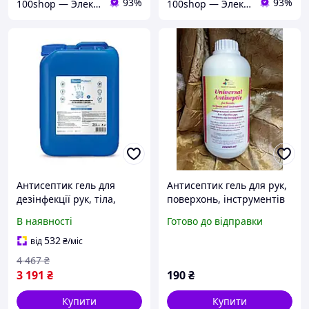
93%
93%
100shop — Электроника и расходники / маникюр и салоны красоты!
100shop — Электроника и расходники / маникюр и салоны красоты!
Антисептик гель для
Антисептик гель для рук,
дезінфекції рук, тіла,
поверхонь, інструментів
поверхонь Touch Protect
(70% спирту) 1000 мл.
В наявності
Готово до відправки
20 l
532
від
₴
/міс
4 467
₴
3 191
₴
190
₴
Купити
Купити