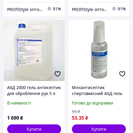
91%
91%
PROFIStyle оптово-роздрібний інтернет магазин
PROFIStyle оптово-роздрібний інтернет магазин
АХД 2000 гель антисептик
Мініантисептик
для оброблення рук 5 л
спиртовмісний АХД гель
60 мл prof
В наявності
Готово до відправки
55
₴
1 690
₴
53
.35
₴
Купити
Купити