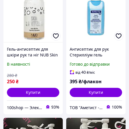
Гель-антисептик для
Антисептик для рук
шкіри рук та ніг NUB Skin
Стерилліум гель
Sanitizer Lime &
(Sterillium gel) 475мл з
В наявності
Готово до відправки
Peppermint, 500 мл
дозатором
40
від
₴
/міс
280
₴
250
₴
395
₴/флакон
Купити
Купити
93%
100%
100shop — Электроника и расходники / маникюр и салоны красоты!
ТОВ "Аметист - 24"