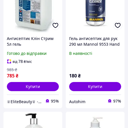
Антисептик Клін Стрим
Гель антисептик для рук
5л гель
290 мл Mannol 9553 Hand
Gel
Готово до відправки
В наявності
78
від
₴
/міс
985
₴
785
₴
180
₴
Купити
Купити
95%
97%
♕EliteBeauty♕ - товари для твоєї краси ;)
Autohim