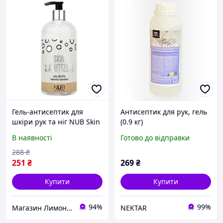
Гель-антисептик для
Антисептик для рук, гель
шкіри рук та ніг NUB Skin
(0.9 кг)
Sanitizer Lime &
В наявності
Готово до відправки
Peppermint, 500 мл
288
₴
251
₴
269
₴
Купити
Купити
94%
99%
Магазин Лимонад
NEKTAR