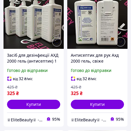
Засіб для дезінфекції АХД
Антисептик для рук Ахд
2000 гель (антисептик) 1
2000 гель, свіже
л. з QR-кодом
виробництво
Готово до відправки
Готово до відправки
32
32
від
₴
/міс
від
₴
/міс
425
₴
425
₴
325
₴
325
₴
Купити
Купити
95%
95%
♕EliteBeauty♕ - товари для твоєї краси ;)
♕EliteBeauty♕ - товари для твоєї краси ;)