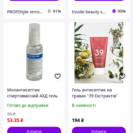
91%
99%
PROFIStyle оптово-роздрібний інтернет магазин
Inside beauty shop
Мініантисептик
Гель антисептик на
спиртовмісний АХД гель
травах "39 Екстрактів"
60 мл
Готово до відправки
В наявності
55
₴
53
.35
₴
194
₴
Купити
Купити