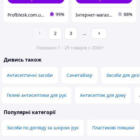
99%
88%
Profblesk.com.ua Інтернет-магазин професійної косметики. "Безкоштовна доставка від 1199 грн"
Інтернет-магазин "САДКО"
1
2
3
...
Показано 1 - 29 товарів з 2000+
Дивись також
Антисептичні засоби
Санитайзер
Засоби для дезі
Гелеві антисептики для рук
Антисептик для дому
Популярні категорії
Засоби по догляду за шкірою рук
Пластикові пляшки