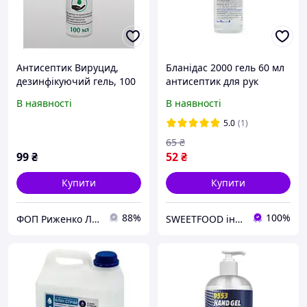
Антисептик Вируцид,
Бланідас 2000 гель 60 мл
дезинфікуючий гель, 100
антисептик для рук
мл - 3шт. Nimbus
В наявності
В наявності
5.0
(1)
65
₴
99
₴
52
₴
Купити
Купити
88%
100%
ФОП Риженко Л М
SWEETFOOD інтернет магазин