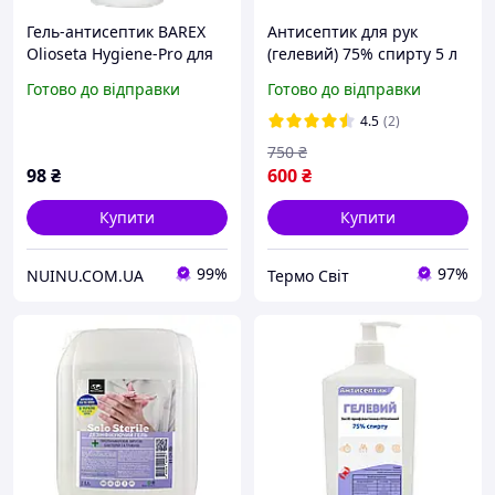
Гель-антисептик BAREX
Антисептик для рук
Olioseta Hygiene-Pro для
(гелевий) 75% спирту 5 л
рук 100 мл
Готово до відправки
Готово до відправки
4.5
(2)
750
₴
98
₴
600
₴
Купити
Купити
99%
97%
NUINU.COM.UA
Термо Свiт