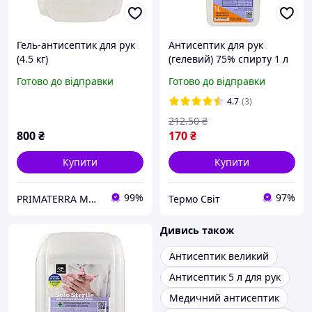
Гель-антисептик для рук
Антисептик для рук
(4.5 кг)
(гелевий) 75% спирту 1 л
Готово до відправки
Готово до відправки
4.7
(3)
212
.50
₴
800
₴
170
₴
Купити
Купити
99%
97%
PRIMATERRA Миючі засоби
Термо Свiт
Дивись також
Антисептик великий
Антисептик 5 л для рук
Медичний антисептик