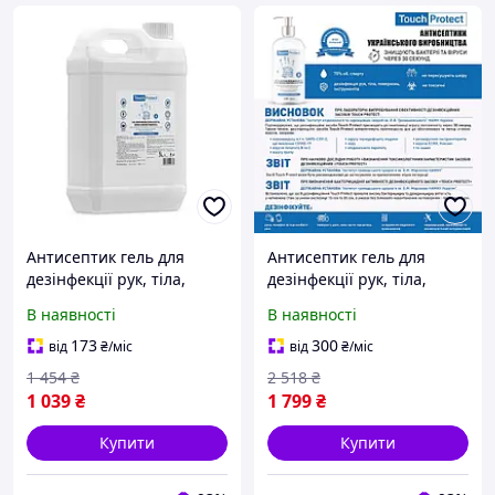
Антисептик гель для
Антисептик гель для
дезінфекції рук, тіла,
дезінфекції рук, тіла,
поверхонь Touch Protect 5
поверхонь Touch Protect
В наявності
В наявності
l
10 l
173
300
від
₴
/міс
від
₴
/міс
1 454
₴
2 518
₴
1 039
₴
1 799
₴
Купити
Купити