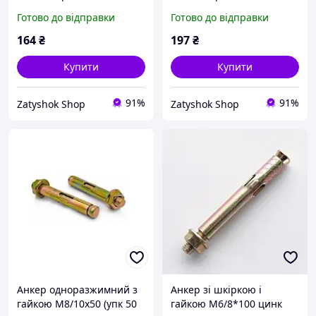
М8 (10 шт.) (SRTR0810180)
М8 (10 шт.) (SRTR0810200)
Готово до відправки
Готово до відправки
164
₴
197
₴
Купити
Купити
91%
91%
Zatyshok Shop
Zatyshok Shop
Анкер одноразжимний з
Анкер зі шкіркою і
гайкою М8/10х50 (упк 50
гайкою М6/8*100 цинк