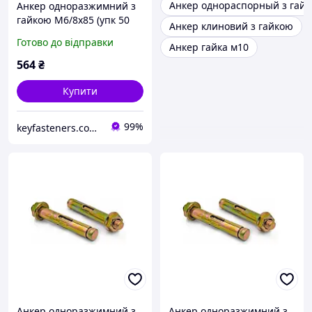
Анкер однораспорный з гай
Анкер одноразжимний з
гайкою М6/8х85 (упк 50
Анкер клиновий з гайкою
шт)
Готово до відправки
Анкер гайка м10
564
₴
Купити
99%
keyfasteners.com.ua
Анкер одноразжимний з
Анкер одноразжимний з