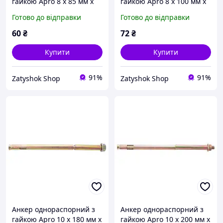
гайкою Apro 8 х 85 мм x
гайкою Apro 8 х 100 мм x
М6 (10 шт.) (SRTR0608085)
М6 (10 шт.) (SRTR0608100)
Готово до відправки
Готово до відправки
60
₴
72
₴
Купити
Купити
91%
91%
Zatyshok Shop
Zatyshok Shop
Анкер однораспорний з
Анкер однораспорний з
гайкою Apro 10 х 180 мм x
гайкою Apro 10 х 200 мм x