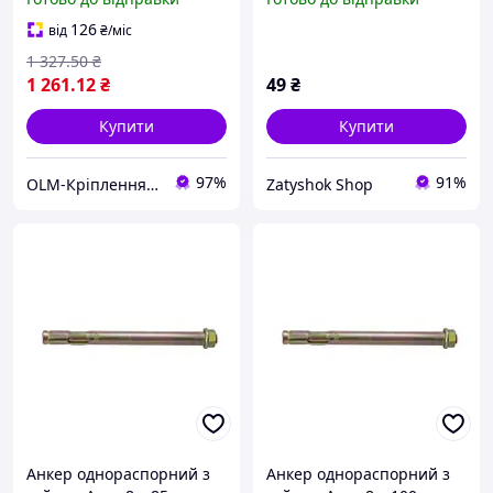
126
від
₴
/міс
1 327
.50
₴
1 261
.12
₴
49
₴
Купити
Купити
97%
91%
OLM-Кріплення-експерт
Zatyshok Shop
Анкер однораспорний з
Анкер однораспорний з