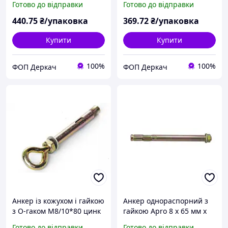
Готово до відправки
Готово до відправки
440
.75
₴/упаковка
369
.72
₴/упаковка
Купити
Купити
100%
100%
ФОП Деркач
ФОП Деркач
Анкер із кожухом і гайкою
Анкер однораспорний з
з O-гаком М8/10*80 цинк
гайкою Apro 8 х 65 мм x
жовтий (ящ. 220шт) APRO
М6 (10 шт.) (SRTR0608065)
Готово до відправки
Готово до відправки