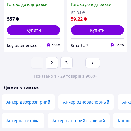
шт)
жовтий (пач 10 шт.) APRO
Готово до відправки
Готово до відправки
62
.34
₴
557
₴
59
.22
₴
Купити
Купити
99%
99%
keyfasteners.com.ua
SmartUP
1
2
3
...
Показано 1 - 29 товарів з 9000+
Дивись також
Анкер двохрозпірний
Анкер однораспорный
Анк
Анкерна техніка
Анкер цанговий сталевий
Кріпл