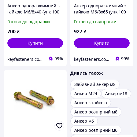
Анкер одноразжимний з
Анкер одноразжимний з
гайкою М6/8х40 (упк 100
гайкою М6/8х65 (упк 100
шт)
шт)
Готово до відправки
Готово до відправки
700
₴
927
₴
Купити
Купити
99%
99%
keyfasteners.com.ua
keyfasteners.com.ua
Дивись також
Забивний анкер м8
Анкер М24
Анкер м18
Анкер з гайкою
Анкер розпірний м8
Анкер м6
Анкер розпірний м6