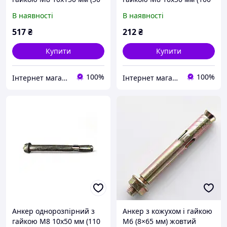
шт)
шт)
В наявності
В наявності
517
₴
212
₴
Купити
Купити
100%
100%
Інтернет магазин stroymag.dp.ua
Інтернет магазин stroymag.dp.ua
Анкер однорозпірний з
Анкер з кожухом і гайкою
гайкою М8 10х50 мм (110
М6 (8×65 мм) жовтий