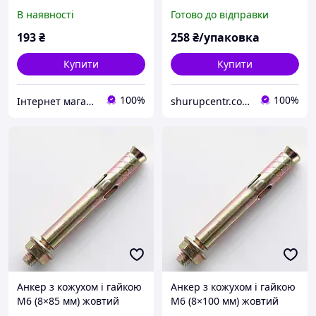
шт)
цинк (100 шт.)
В наявності
Готово до відправки
193
₴
258
₴/упаковка
Купити
Купити
100%
100%
Інтернет магазин stroymag.dp.ua
shurupcentr.com.ua
Анкер з кожухом і гайкою
Анкер з кожухом і гайкою
М6 (8×85 мм) жовтий
М6 (8×100 мм) жовтий
цинк (100 шт.)
цинк (50 шт.)