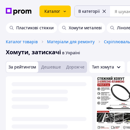
Каталог
В категорії
Пластикові стяжки
Хомути металеві
Лінол
Каталог товарів
Матеріали для ремонту
Скріплюваль
Хомути, затискачі
в Україні
За рейтингом
Дешевше
Дорожче
Тип хомута