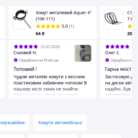
Хомут металевий Aquer 4"
Стяж
(106-111)
7.6х
(колі
5.0
(1)
64
₴
201
22.07.2026
17.
Соловей Н.
Олег С.
+
3
Придбано на Prom.ua
Придбано на P
Топовий !
Гарна якість
Чудові металеві хомути з якісним
Застосовую для
пластиковим забивним чопіком! В
на диски авто. 
нашому міслі таких не знайти.
надійні. Був в
Єдине що на шпильках немає
перетерлись і к
можливості закручувати їх ключем
того часу ставл
або бітою типу торкс як в інших. А
і все ок
так все супер!
Переваги
 нержавійки
Хомути автомобільні
Якісний товар!
Недоліки