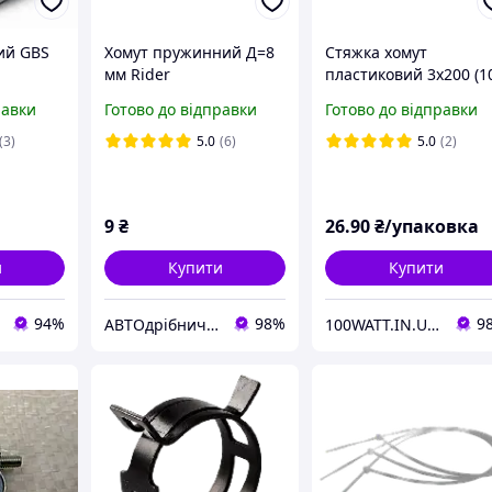
ий GBS
Хомут пружинний Д=8
Стяжка хомут
мм Rider
пластиковий 3х200 (1
шт.) чорна SVT 8930
равки
Готово до відправки
Готово до відправки
(3)
5.0
(6)
5.0
(2)
9
₴
26
.90
₴/упаковка
и
Купити
Купити
94%
98%
9
АВТОдрібнички
100WATT.IN.UA ІНТЕРНЕТ-МАГАЗИН