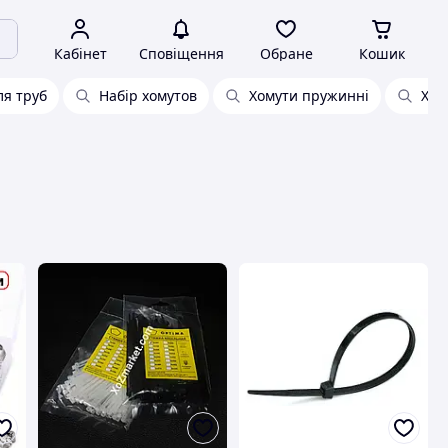
Кабінет
Сповіщення
Обране
Кошик
ля труб
Набір хомутов
Хомути пружинні
Хом