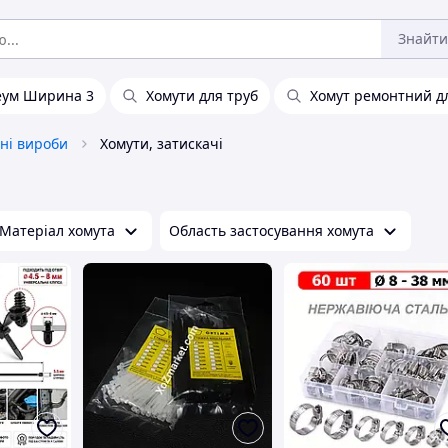
Знайти
еум Ширина 3
Хомути для труб
Хомут ремонтний д
ні вироби
Хомути, затискачі
Матеріал хомута
Область застосування хомута