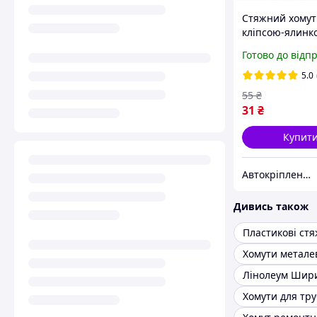
Стяжний хомут
кліпсою-ялинк
210х5.5 мм
Готово до відп
автомобільна
нейлонова стя
5.0
кріплення про
55
₴
трубок (отвір 4.
31
₴
мм)
Купит
Автокріплення (кліпси/андапки), роз'єми (фішки), вентиля колес, термоусадки, автоаксесуари та ін.
Дивись також
Пластикові ст
Хомути метале
Лінолеум Шир
Хомути для тру