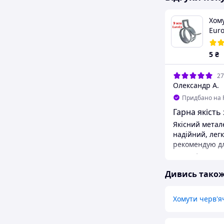
Хом
Euro
(Код
5
₴
27
Олександр А.
Придбано на 
Гарна якість 
Якісний метал
надійний, легк
рекомендую д
Недоліки
Немає
Дивись тако
Хомути черв'я