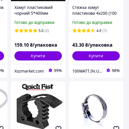
ів
Хомут пластиковий
Стяжка хомут
-
чорний 5*400мм
пластикова 4х200 (100
ля
(кабельна стяжка)
шт.) чорна SVT 8932
Готово до відправки
Готово до відправки
OPTIMA , Україна
5.0
(2)
4.9
(7)
159
.10
₴/упаковка
43
.30
₴/упаковка
Купити
Купити
9%
99%
98%
Xozmarket.com
100WATT.IN.UA ІНТЕРНЕТ-МАГАЗИН