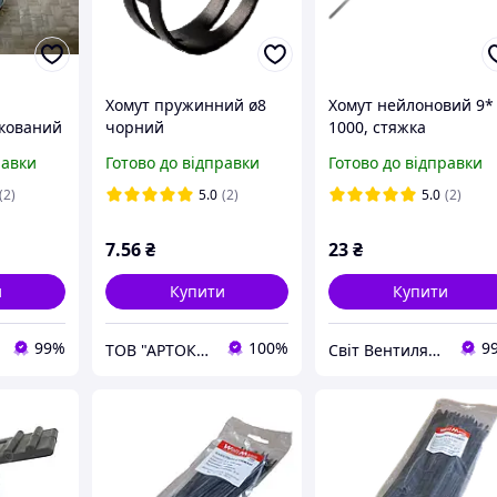
Хомут пружинний ø8
Хомут нейлоновий 9*
кований
чорний
1000, стяжка
равки
Готово до відправки
Готово до відправки
(2)
5.0
(2)
5.0
(2)
7
.56
₴
23
₴
и
Купити
Купити
99%
100%
9
ТОВ "АРТОКС ЛТД"
Світ Вентиляції