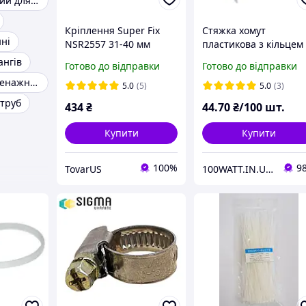
Хомут ремонтний для труб
Кріплення Super Fix
Стяжка хомут
ні
NSR2557 31-40 мм
пластикова з кільцем
2шт(пара). Гумовий
3.6х110 (100 шт.) біла
ангів
Готово до відправки
Готово до відправки
хомут для лопат сокир
SVT 9039
Запчастини дренажних і фекальних насосів
інструменту
5.0
(5)
5.0
(3)
 труб
434
₴
44
.70
₴/100 шт.
Купити
Купити
100%
9
TovarUS
100WATT.IN.UA ІНТЕРНЕТ-МАГАЗИН