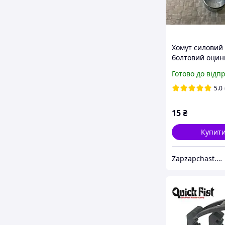
Хомут силовий
болтовий оцин
10-12 мм
Готово до відп
5.0
15
₴
Купит
Zapzapchast.com.ua Интернет Магазин Автозапчастей