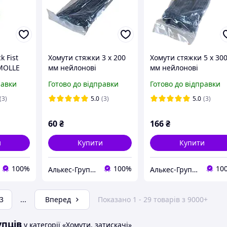
k Fist
Хомути стяжки 3 х 200
Хомути стяжки 5 х 30
 MOLLE
мм нейлонові
мм нейлонові
 ліхтаря
пластикові чорні 100
пластикові чорні 100
равки
Готово до відправки
Готово до відправки
шт./уп. WoffMann
шт./уп. WoffMann
(3)
5.0
(3)
5.0
(3)
60
₴
166
₴
и
Купити
Купити
100%
100%
10
Алькес-Груп, гуртова та роздрібна торгівля товарами для ремонту і будівництва
Алькес-Груп, гуртова та роздрібна торгівля товарами для ремонту і будівництва
3
...
Вперед
Показано 1 - 29 товарів з 9000+
упців
у категорії «Хомути, затискачі»