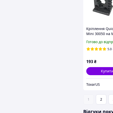
Кріплення Quic
Mini 30050 на
органайзер для
Готово до відп
5.0
193
₴
Купит
TovarUS
1
2
Відгуки пок