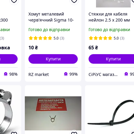
Хомут металевий
Стяжки для кабеля
х300
черв'ячний Sigma 10-
нейлон 2.5 x 200 мм
 KW
16мм, хомут для
100 шт Atcom (9176)
равки
Готово до відправки
Готово до відправки
газового шланга 9мм
(3)
5.0
(3)
5.0
(3)
овка
10
₴
65
₴
и
Купити
Купити
98%
99%
9
RZ market
СiРiУС магазин комп'ютерной техніки