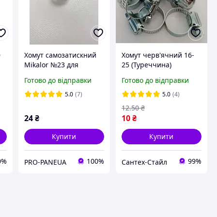
0
Хомут самозатискний
Хомут черв'ячний 16-
Mikalor №23 для
25 (Туреччина)
шланга Ø 15-16мм
Готово до відправки
Готово до відправки
5.0
(7)
5.0
(4)
12
.50
₴
24
₴
10
₴
Купити
Купити
0%
100%
99%
PRO-PANEUA
Сантех-Стайл