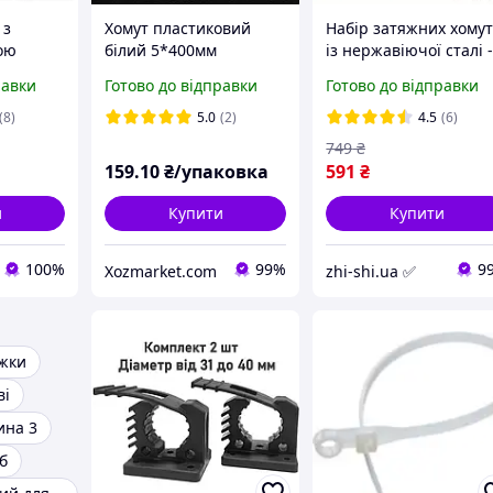
 з
Хомут пластиковий
Набір затяжних хомут
ою
білий 5*400мм
із нержавіючої сталі 
(кабельна стяжка)
60 шт - 7 розмірів - д
равки
Готово до відправки
Готово до відправки
OPTIMA , Україна
професійного
жка для
використання
(8)
5.0
(2)
4.5
(6)
водки та
749
₴
5-7.5
159
.10
₴/упаковка
591
₴
и
Купити
Купити
100%
99%
9
Xozmarket.com
zhi-shi.ua ✅
яжки
ві
ина 3
б