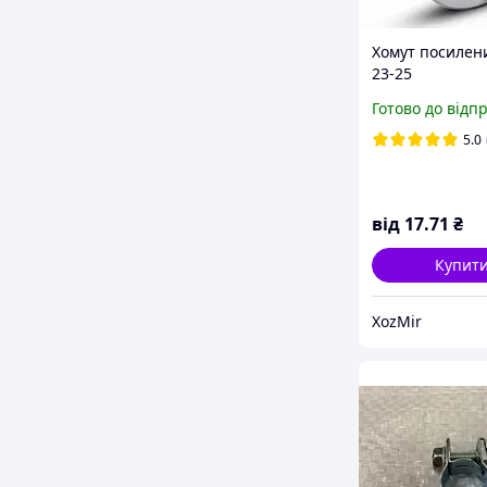
Хомут посилен
23-25
Готово до відп
5.0
від
17
.71
₴
Купит
ХоzMir