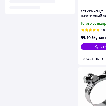
Стяжка хомут
пластиковий 4
(100шт.) Білий
Готово до відп
53917
5.0
59
.10
₴/упак
Купит
100WATT.IN.UA ІНТЕРНЕТ-МАГАЗИН