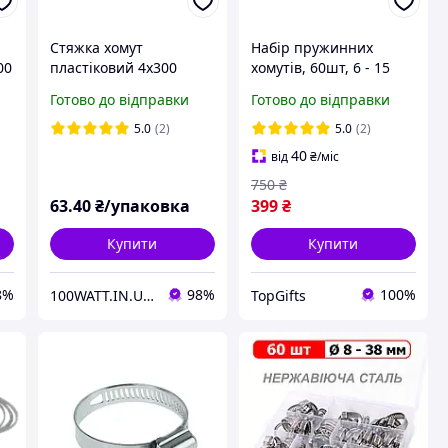
Стяжка хомут
Набір пружинних
00
пластіковий 4х300
хомутів, 60шт, 6 - 15
(100шт) чорна SVT 9060
мм, 6 видів, хомут
Готово до відправки
Готово до відправки
пружинний
самозатискний,
5.0
(2)
5.0
(2)
вуглецева сталь
40
від
₴
/міс
оцинкована, чорні
750
₴
63
.40
₴/упаковка
399
₴
Купити
Купити
8%
98%
100%
100WATT.IN.UA ІНТЕРНЕТ-МАГАЗИН
TopGifts