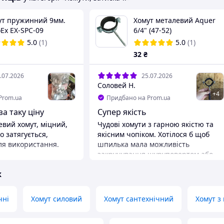
ут пружинний 9мм.
Хомут металевий Aquer
Ex EX-SPC-09
6/4" (47-52)
5282)
5.0
(1)
5.0
(1)
32
₴
.07.2026
25.07.2026
Соловей Н.
+
4
Prom.ua
Придбано на Prom.ua
за таку ціну
Супер якість
евий хомут, міцний,
Чудові хомути з гарною якістю та
о затягується,
якісним чопіком. Хотілося б щоб
ля використання.
шпилька мала можливість
закручування шуруповертом або
шестигранником торкс , але нажаль
ж
цього нема. Але на якість та
надійність це не впливає.
Переваги
чні
Хомут силовий
Хомут сантехнічний
Хомут з
Потужне кріплення
Недоліки