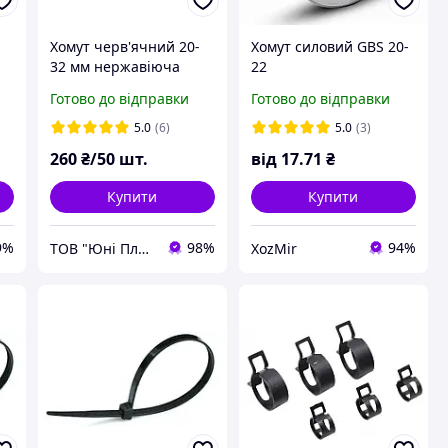
Хомут черв'ячний 20-
Хомут силовий GBS 20-
32 мм нержавіюча
22
сталь
Готово до відправки
Готово до відправки
5.0
(6)
5.0
(3)
260
₴/50 шт.
від
17
.71
₴
Купити
Купити
9%
98%
94%
ТОВ "Юні Пласт"
ХоzMir