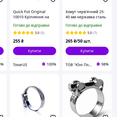
Quick Fist Оriginal
Хомут черв'ячний 25-
10010 Кріплення на
40 мм нержавка сталь
MOLLE панель для AR
Готово до відправки
Готово до відправки
лопат сокир Fiskars та
іншого
5.0
(5)
5.0
(7)
255
₴
265
₴/50 шт.
Купити
Купити
8%
100%
98%
TovarUS
ТОВ "Юні Пласт"