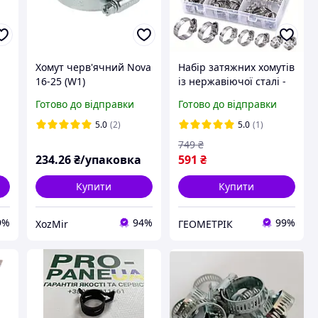
Хомут черв'ячний Nova
Набір затяжних хомутів
16-25 (W1)
із нержавіючої сталі -
60 шт - 7 розмірів - для
Готово до відправки
Готово до відправки
професійного
використання
5.0
(2)
5.0
(1)
749
₴
234
.26
₴/упаковка
591
₴
Купити
Купити
9%
94%
99%
ХоzMir
ГЕОМЕТРІК