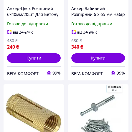
Анкер-Цвях Розпірний
Анкер Забивний
6х40мм/20шт Для Бетону
Розпірний 6 х 65 мм Набір
та Каменю Spec
20 шт
Готово до відправки
Готово до відправки
24
34
від
₴
/міс
від
₴
/міс
480
₴
680
₴
240
₴
340
₴
Купити
Купити
99%
99%
ВЕГА КОМФОРТ
ВЕГА КОМФОРТ