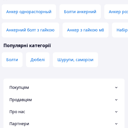
Анкер однораспорный
Болти анкерний
Анкер ро
Анкерний болт з гайкою
Анкер з гайкою м8
Набір
Популярні категорії
Болти
Дюбелі
Шурупи, саморізи
Покупцям
Продавцям
Про нас
Партнери