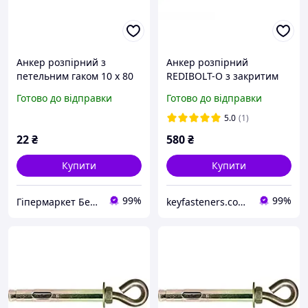
Анкер розпірний з
Анкер розпірний
петельним гаком 10 x 80
REDIBOLT-O з закритим
мм
кільцем 8х60/М6 Metalvis
Готово до відправки
Готово до відправки
цинк жовтий/білий 60
шт./пачка
5.0
(1)
22
₴
580
₴
Купити
Купити
99%
99%
Гіпермаркет Безпеки Bezpeka-SHOP
keyfasteners.com.ua