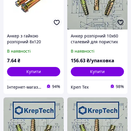
Анкер з гайкою
Анкер розпірний 10x60
розпірний 8х120
сталевий для пористих
матеріалів (уп. 50шт.)
В наявності
В наявності
7
.64
₴
156
.63
₴/упаковка
Купити
Купити
94%
98%
Інтернет-магазин "Шуруп"
Креп Тех