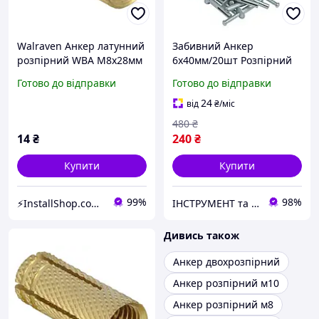
Walraven Анкер латунний
Забивний Анкер
розпірний WBA М8х28мм
6х40мм/20шт Розпірний
(6107008)
Для Бетону та Каменю
Готово до відправки
Готово до відправки
Spec
24
від
₴
/міс
480
₴
14
₴
240
₴
Купити
Купити
99%
98%
⚡InstallShop.com.ua⚡
ІНСТРУМЕНТ та МЕТИЗИ
Дивись також
Анкер двохрозпірний
Анкер розпірний м10
Анкер розпірний м8