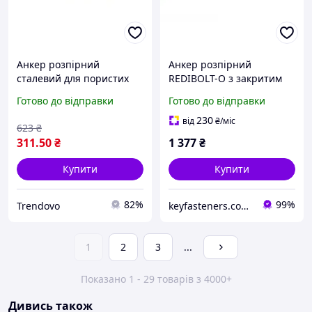
Анкер розпірний
Анкер розпірний
сталевий для пористих
REDIBOLT-O з закритим
матеріалів TGS 10 х 60
кільцем 12х130/М10
Готово до відправки
Готово до відправки
50шт упаковка для
Metalvis цинк жовтий/
монтажу і кріплення
білий 30 шт./пачка
230
від
₴
/міс
623
₴
311
.50
₴
1 377
₴
Купити
Купити
82%
99%
Trendovo
keyfasteners.com.ua
1
2
3
...
Показано 1 - 29 товарів з 4000+
Дивись також