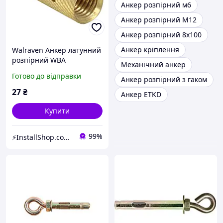
Анкер розпірний м6
Анкер розпірний М12
Анкер розпірний 8х100
Анкер кріплення
Walraven Анкер латунний
розпірний WBA
Механічний анкер
М10х34мм (6107010)
Готово до відправки
Анкер розпірний з гаком
27
₴
Анкер ETKD
Купити
99%
⚡InstallShop.com.ua⚡