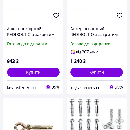
Анкер розпірний
Анкер розпірний
REDIBOLT-O з закритим
REDIBOLT-O з закритим
кільцем 10х100/М8
кільцем 12х100/М10
Готово до відправки
Готово до відправки
Metalvis цинк жовтий/
Metalvis цинк жовтий/
білий 40 шт./пачка
білий 30 шт./пачка
207
від
₴
/міс
943
₴
1 240
₴
Купити
Купити
99%
99%
keyfasteners.com.ua
keyfasteners.com.ua