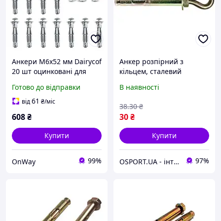
Анкери M6x52 мм Dairycof
Анкер розпірний з
20 шт оцинковані для
кільцем, сталевий
гіпсокартону сріблясті
10х80мм (FY-0031)
Готово до відправки
В наявності
розпірні гайки
61
від
₴
/міс
38
.30
₴
608
₴
30
₴
Купити
Купити
99%
97%
OnWay
OSPORT.UA - інтернет магазин спортивних товарів