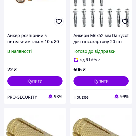
Анкер розпірний з
Анкери M6x52 мм Dairycof
петельним гаком 10 x 80
для гіпсокартону 20 шт
мм
оцинковані розпірні для
В наявності
Готово до відправки
кріплення полиць та
світильників
61
від
₴
/міс
22
₴
606
₴
Купити
Купити
98%
99%
PRO-SECURITY
Houzee