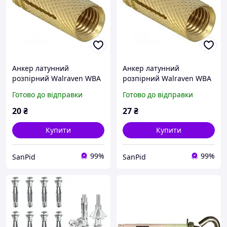
Анкер латунний
Анкер латунний
розпірний Walraven WBA
розпірний Walraven WBA
М8х28мм 6107008
М10х34мм 6107010
Готово до відправки
Готово до відправки
20
₴
27
₴
Купити
Купити
99%
99%
SanPid
SanPid