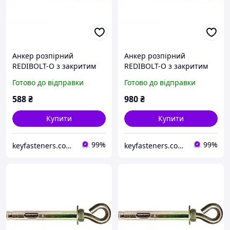
Анкер розпірний
Анкер розпірний
REDIBOLT-O з закритим
REDIBOLT-O з закритим
кільцем 8х80/М6 Metalvis
кільцем 10х70/М8
Готово до відправки
Готово до відправки
цинк жовтий/білий 50
Metalvis цинк жовтий/
шт./пачка
білий 50 шт./пачка
588
₴
980
₴
Купити
Купити
99%
99%
keyfasteners.com.ua
keyfasteners.com.ua