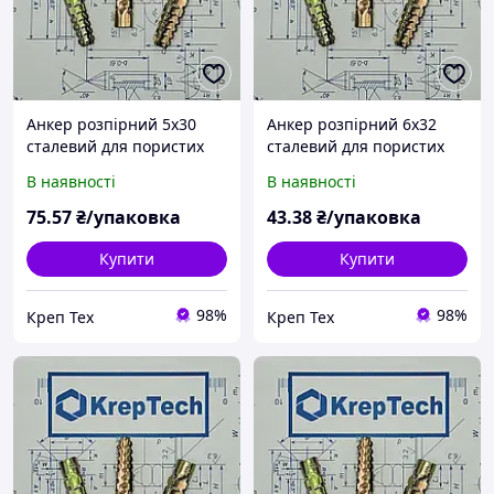
Анкер розпірний 5x30
Анкер розпірний 6x32
сталевий для пористих
сталевий для пористих
матеріалів (уп. 100шт.)
матеріалів (уп. 50шт.)
В наявності
В наявності
75
.57
₴/упаковка
43
.38
₴/упаковка
Купити
Купити
98%
98%
Креп Тех
Креп Тех