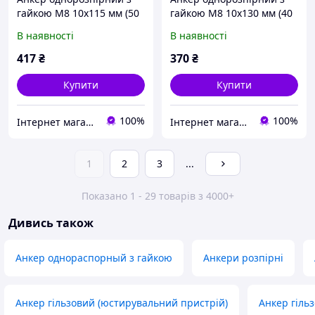
гайкою М8 10х115 мм (50
гайкою М8 10х130 мм (40
шт)
шт)
В наявності
В наявності
417
₴
370
₴
Купити
Купити
100%
100%
Інтернет магазин stroymag.dp.ua
Інтернет магазин stroymag.dp.ua
1
2
3
...
Показано 1 - 29 товарів з 4000+
Дивись також
Анкер однораспорный з гайкою
Анкери розпірні
Анкер гільзовий (юстирувальний пристрій)
Анкер гіль