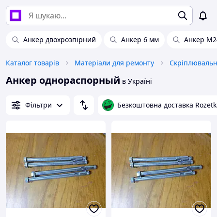
Анкер двохрозпірний
Анкер 6 мм
Анкер М2
Каталог товарів
Матеріали для ремонту
Скріплювальн
Анкер однораспорный
в Україні
Фільтри
Безкоштовна доставка Rozetk