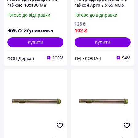
гайкою 10х130 М8
гайкой Apro 8 х 65 мм x
(пакування 40шт)
М6 (10 шт.) (SRTR0608065)
Готово до відправки
Готово до відправки
ЕКОБОКС
126
₴
369
.72
₴/упаковка
102
₴
Купити
Купити
100%
94%
ФОП Деркач
ТМ EKOSTAR