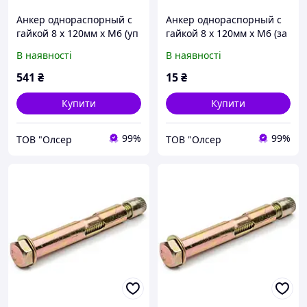
Анкер однораспорный с
Анкер однораспорный с
гайкой 8 х 120мм x М6 (уп
гайкой 8 х 120мм x М6 (за
100 шт)
одну штуку)
В наявності
В наявності
541
₴
15
₴
Купити
Купити
99%
99%
ТОВ "Олсер
ТОВ "Олсер