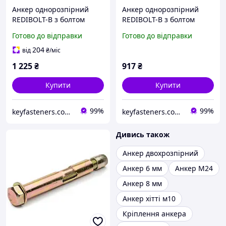
Анкер однорозпірний
Анкер однорозпірний
REDIBOLT-B з болтом
REDIBOLT-B з болтом
8х45/М6/10 Metalvis цинк
8х60/М6/25 Metalvis цинк
Готово до відправки
Готово до відправки
жовтий 250 шт./пачка
жовтий 150 шт./пачка
204
від
₴
/міс
1 225
₴
917
₴
Купити
Купити
99%
99%
keyfasteners.com.ua
keyfasteners.com.ua
Дивись також
Анкер двохрозпірний
Анкер 6 мм
Анкер М24
Анкер 8 мм
Анкер хітті м10
Кріплення анкера