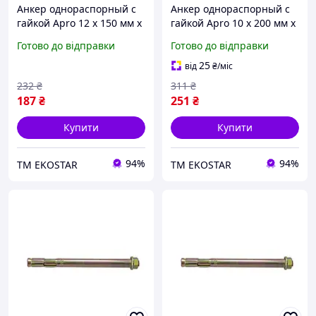
Анкер однораспорный с
Анкер однораспорный с
гайкой Apro 12 х 150 мм x
гайкой Apro 10 х 200 мм x
М10 (5 шт.) SRTR1012150
М8 (10 шт.) (SRTR0810200)
Готово до відправки
Готово до відправки
(SRTR1012150) ЕКОБОКС
ЕКОБОКС
25
від
₴
/міс
232
₴
311
₴
187
₴
251
₴
Купити
Купити
94%
94%
ТМ EKOSTAR
ТМ EKOSTAR