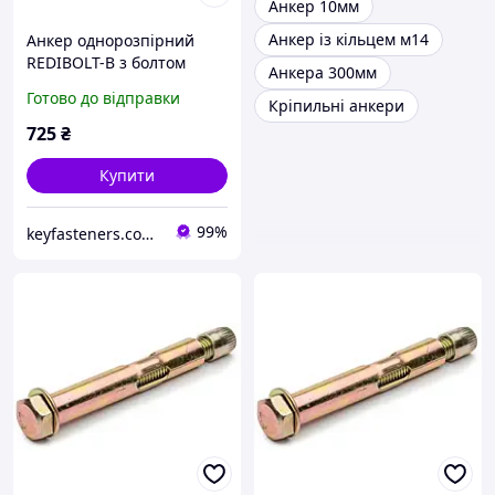
Анкер 10мм
Анкер із кільцем м14
Анкер однорозпірний
REDIBOLT-B з болтом
Анкера 300мм
8х75/М6/40 Metalvis цинк
Готово до відправки
Кріпильні анкери
жовтий 100 шт./пачка
725
₴
Купити
99%
keyfasteners.com.ua