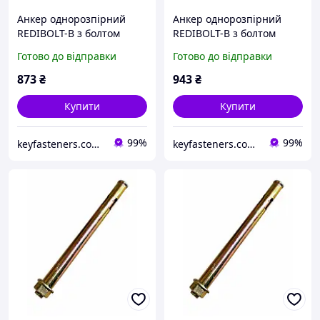
Анкер однорозпірний
Анкер однорозпірний
REDIBOLT-B з болтом
REDIBOLT-B з болтом
8х100/М6/65 Metalvis
10х60/М8/15 Metalvis
Готово до відправки
Готово до відправки
цинк жовтий 100 шт./
цинк жовтий 100 шт./
пачка
пачка
873
₴
943
₴
Купити
Купити
99%
99%
keyfasteners.com.ua
keyfasteners.com.ua