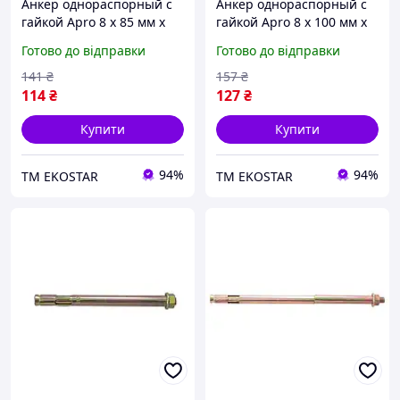
Анкер однораспорный с
Анкер однораспорный с
гайкой Apro 8 х 85 мм x
гайкой Apro 8 х 100 мм x
М6 (10 шт.) (SRTR0608085)
М6 (10 шт.) (SRTR0608100)
Готово до відправки
Готово до відправки
ЕКОБОКС
ЕКОБОКС
141
₴
157
₴
114
₴
127
₴
Купити
Купити
94%
94%
ТМ EKOSTAR
ТМ EKOSTAR