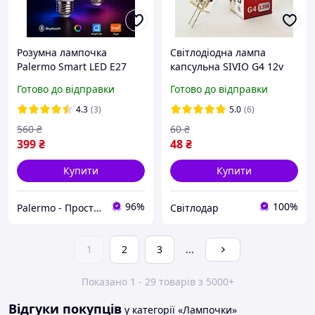
Розумна лампочка
Світлодіодна лампа
Palermo Smart LED E27
капсульна SIVIO G4 12v
RGB різнокольорова
3,5W 4500K.
Готово до відправки
Готово до відправки
смарт лампа 15 Вт 2
штуки розумне
4.3
(3)
5.0
(6)
освітлення з керуванням
560
₴
60
₴
по Bluetooth
399
₴
48
₴
Купити
Купити
96%
100%
Palermo - Прості технологічні рішення для вашого дому
Світлодар
1
2
3
...
Показано 1 - 29 товарів з 5000+
Відгуки покупців
у категорії «Лампочки»