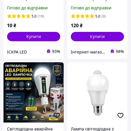
ІСКРА Spiral 15W 4000К
світло | Акція 4+1
Готово до відправки
Готово до відправки
Е27
5.0
(19)
5.0
(9)
10
₴
120
₴
Купити
Купити
93%
98%
ІСКРА LED
Інтернет-магазин електротоварів та освітлення «Світла Хата»
Світлодіодна аварійна
Лампа світлодіодна з