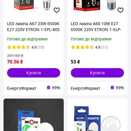
LED лампа A67 23W 6500K
LED лампа A60 10W Е27
E27 220V ETRON 1-EPL-805
6500K 220V ETRON 1-ELP-
Power високопотужна
094 світлодіодна
Готово до відправки
Готово до відправки
4.9
(15)
4.9
(11)
201
.60
₴
70
.56
₴
53
₴
Купити
Купити
99%
99%
ЕнергоФормат
ЕнергоФормат