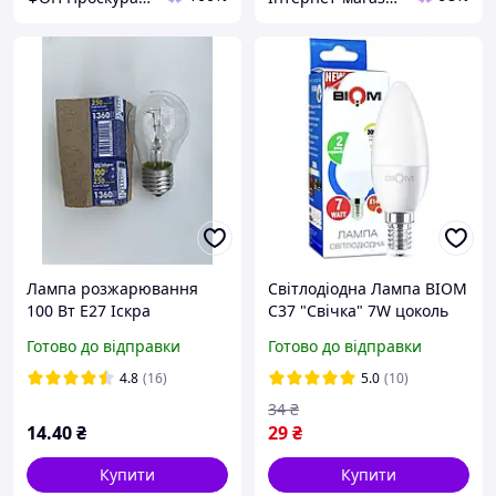
Лампа розжарювання
Світлодіодна Лампа BIOM
100 Вт Е27 Іскра
С37 "Свічка" 7W цоколь
Е14 4500К нейтральний
Готово до відправки
Готово до відправки
білий
4.8
(16)
5.0
(10)
34
₴
14
.40
₴
29
₴
Купити
Купити