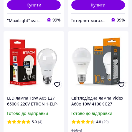
Купити
Купити
99%
99%
"MaxiLight" магазин світлотехніки
Інтернет магазин "Nomba".
LED лампа 15W A65 Е27
Світлодіодна лампа Videx
6500K 220V ETRON 1-ELP-
A60e 10W 4100K E27
092 світлодіодна
Готово до відправки
Готово до відправки
5.0
(4)
4.8
(29)
150
₴