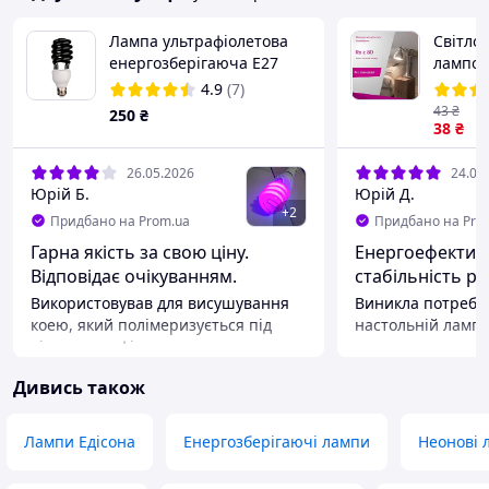
Лампа ультрафіолетова
Світлод
енергозберігаюча E27
лампоч
220В 40Вт
цоколь 
4.9
(7)
нейтра
43
₴
250
₴
38
₴
26.05.2026
24.04
Юрій Б.
Юрій Д.
+
2
Придбано на Prom.ua
Придбано на Pro
Гарна якість за свою ціну.
Енергоефективн
Відповідає очікуванням.
стабільність р
Використовував для висушування
Виникла потреба
коею, який полімеризується під
настольній лампі
дією ультрафіолетового
параметри прочи
випромінювання - вийшло чудово.
рекомендаціях. В
Дивись також
Можливо, ще буду використовувати
Вона виявилася 
для виготовлення пастки для комах.
лампи розжарюв
близько 80 Вт. Нейтральне біле
Переваги
Лампи Едісона
Енергозберігаючі лампи
Неонові 
світло (4100К) ко
Достатня потужність УФ-
Світловий потік у
випромінювання. Відповідає