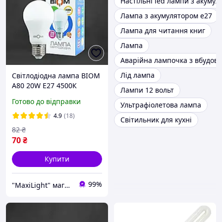
Настільні led лампи з акуму
Лампа з акумулятором е27
Лампа для читання книг
Лампа
Аварійна лампочка з вбудов
Лід лампа
Світлодіодна лампа BIOM
A80 20W E27 4500К
Лампи 12 вольт
нейтральний білий
Готово до відправки
Ультрафіолетова лампа
4.9
(18)
Світильник для кухні
82
₴
70
₴
Купити
99%
"MaxiLight" магазин світлотехніки