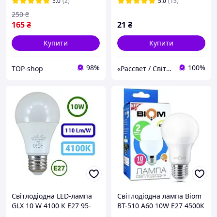
5.0
(2)
5.0
(13)
250
₴
165
₴
21
₴
Купити
Купити
98%
100%
TOP-shop
«Рассвет / Світанок» – все для освітлення!
Світлодіодна LED-лампа
Свiтлодiодна лампа Biom
GLX 10 W 4100 K Е27 95-
BT-510 A60 10W E27 4500К
305 V 1100 Lm
матова