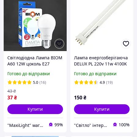
Світлодіодна Лампа BIOM
Лампа енергозберігаюча
A60 12W цоколь E27
DELUX PL 220v 11w 4100K
4500К нейтральний білий
2G7
Готово до відправки
Готово до відправки
5.0
(16)
4.9
(19)
43
₴
37
₴
150
₴
Купити
Купити
99%
100%
"MaxiLight" магазин світлотехніки
"Світло" інтернет-магазин