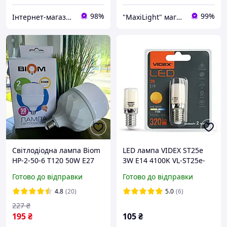
98%
99%
Інтернет-магазин електротоварів та освітлення «Світла Хата»
"MaxiLight" магазин світлотехніки
Світлодіодна лампа Biom
LED лампа VIDEX ST25e
HP-2-50-6 T120 50W E27
3W E14 4100K VL-ST25e-
6500К (НЕ
03144
Готово до відправки
Готово до відправки
АКУМУЛЯТОРНА)
4.8
(20)
5.0
(6)
227
₴
195
₴
105
₴