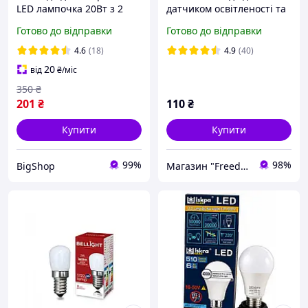
LED лампочка 20Вт з 2
датчиком освітленості та
акумуляторами у
руху E27 5Вт LED-лампа
Готово до відправки
Готово до відправки
комплекті, 3 4 год роботи,
універсальна EVT
холодне світло
4.6
(18)
4.9
(40)
20
від
₴
/міс
350
₴
201
₴
110
₴
Купити
Купити
99%
98%
BigShop
Магазин "Freedelivery"