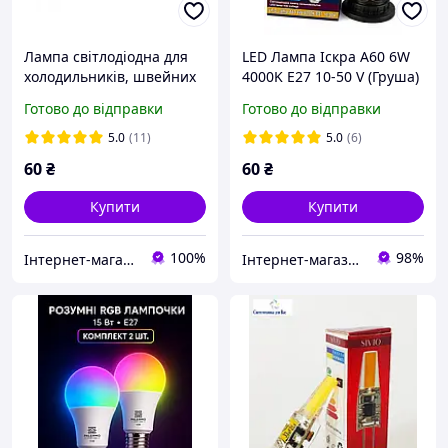
Лампа світлодіодна для
LED Лампа Іскра A60 6W
холодильників, швейних
4000K E27 10-50 V (Груша)
машин LED ST 220/2W E14
| Нейтральне біле світло
Готово до відправки
Готово до відправки
4000K
| Низьковольтна для
автономних систем
5.0
(11)
5.0
(6)
60
₴
60
₴
Купити
Купити
100%
98%
Інтернет-магазин світлотехнічної продукції "BELLIGHT"
Інтернет-магазин електротоварів та освітлення «Світла Хата»