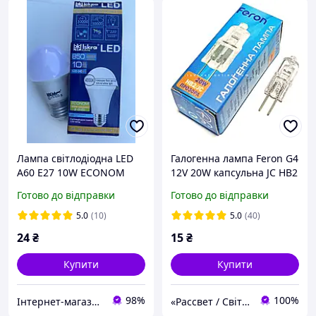
Лампа світлодіодна LED
Галогенна лампа Feron G4
A60 E27 10W ECONOM
12V 20W капсульна JC HB2
4000K, лед лампа для
3000K (лампа в люстру)
Готово до відправки
Готово до відправки
дома, лампа в люстру
220Lm
5.0
(10)
5.0
(40)
24
₴
15
₴
Купити
Купити
98%
100%
Інтернет-магазин електротоварів та освітлення «Світла Хата»
«Рассвет / Світанок» – все для освітлення!