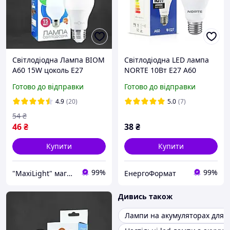
Світлодіодна Лампа BIOM
Світлодіодна LED лампа
A60 15W цоколь E27
NORTE 10Вт E27 A60
45000К нейтральний
4000K (1-NLP-1708)
Готово до відправки
Готово до відправки
білий
4.9
(20)
5.0
(7)
54
₴
46
₴
38
₴
Купити
Купити
99%
99%
"MaxiLight" магазин світлотехніки
ЕнергоФормат
Дивись також
Лампи на акумуляторах для 