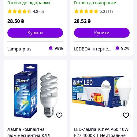
Готово до відправки
Готово до відправки
4.8
(5)
5.0
(11)
28
.50
₴
28
.52
₴
Купити
Купити
99%
92%
Lampa-plus
LEDBOX інтернет-магазин
Лампа компактна
LED-лампа ІСКРА A60 10W
люмінесцентна КЛЛ
E27 4000K | Нейтральне