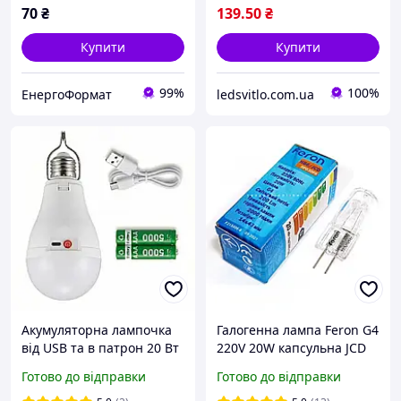
70
₴
139
.50
₴
Купити
Купити
99%
100%
ЕнергоФормат
ledsvitlo.com.ua
Акумуляторна лампочка
Галогенна лампа Feron G4
від USB та в патрон 20 Вт
220V 20W капсульна JCD
2 акумулятори
HB6 3000K (лампа в
Готово до відправки
Готово до відправки
люстру) 200Lm