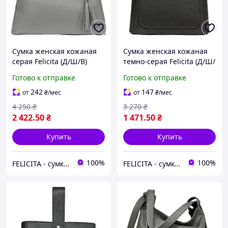
Сумка женская кожаная
Сумка женская кожаная
серая Felicita (Д/Ш/В)
темно-серая Felicita (Д/Ш/
35,5/14/19 (см)
В) 23/10,5/23 (см)
Готово к отправке
Готово к отправке
242
147
от
₴
/мес
от
₴
/мес
4 250
₴
3 270
₴
2 422
.50
₴
1 471
.50
₴
Купить
Купить
100%
100%
FELICITA - сумки і аксесуари з натуральної шкіри преміум класу
FELICITA - сумки і аксесуари з натуральної шкіри преміум класу