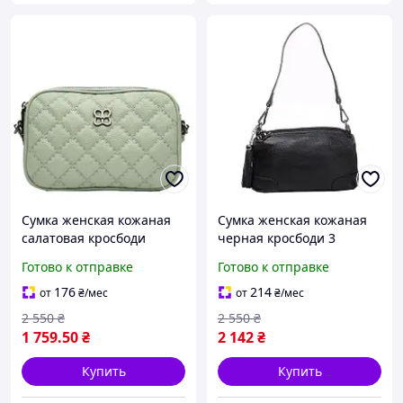
Сумка женская кожаная
Сумка женская кожаная
салатовая кросбоди
черная кросбоди 3
шанелька маленькая
отделения Felicita (Д/Ш/В)
Готово к отправке
Готово к отправке
Felicita (Д/Ш/В)21,5/8/14
26/10/14 (см)
(см)
176
214
от
₴
/мес
от
₴
/мес
2 550
₴
2 550
₴
1 759
.50
₴
2 142
₴
Купить
Купить