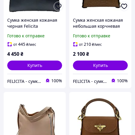
Сумка женская кожаная
Сумка женская кожаная
черная Felicita
небольшая корчневая
6828801945
Felicita 6828801850
Готово к отправке
Готово к отправке
445
210
от
₴
/мес
от
₴
/мес
4 450
₴
2 100
₴
Купить
Купить
100%
100%
FELICITA - сумки і аксесуари з натуральної шкіри преміум класу
FELICITA - сумки і аксесуари з натуральної шкіри преміум класу