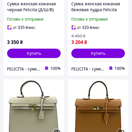
Сумка женская кожаная
Сумка женская кожаная
черная Felicita (Д/Ш/В)
бежевая пудра Felicita
35/8/36 (см) 6828801889
6828801908
Готово к отправке
Готово к отправке
335
320
от
₴
/мес
от
₴
/мес
4 450
₴
3 350
₴
3 204
₴
Купить
Купить
100%
100%
FELICITA - сумки і аксесуари з натуральної шкіри преміум класу
FELICITA - сумки і аксесуари з натуральної шкіри преміум класу