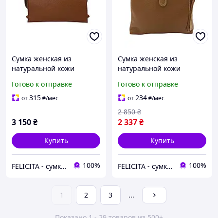
Сумка женская из
Сумка женская из
натуральной кожи
натуральной кожи
коричневая 6828801949
коричневая 6828801844
Готово к отправке
Готово к отправке
315
234
от
₴
/мес
от
₴
/мес
2 850
₴
3 150
₴
2 337
₴
Купить
Купить
100%
100%
FELICITA - сумки і аксесуари з натуральної шкіри преміум класу
FELICITA - сумки і аксесуари з натуральної шкіри преміум класу
1
2
3
...
Показано 1 - 29 товаров из 500+