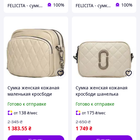
100%
100%
FELICITA - сумки і аксесуари з натуральної шкіри преміум класу
FELICITA - сумки і аксесуари з натуральної шкіри преміум класу
Сумка женская кожаная
Сумка женская кожаная
маленькая кросбоди
кросбоди шанелька
шанелька молочная
молочная Felicita (Д/Ш/В)
Готово к отправке
Готово к отправке
Felicita (Д/Ш/В) 19/10/15
22/8/16 (см)
(см)
138
175
от
₴
/мес
от
₴
/мес
2 345
₴
2 650
₴
1 383
.55
₴
1 749
₴