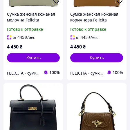
Сумка женская кожаная
Сумка женская кожаная
молочна Felicita
коричнева Felicita
6828801907
6828801909
Готово к отправке
Готово к отправке
445
445
от
₴
/мес
от
₴
/мес
4 450
₴
4 450
₴
Купить
Купить
100%
100%
FELICITA - сумки і аксесуари з натуральної шкіри преміум класу
FELICITA - сумки і аксесуари з натуральної шкіри преміум класу