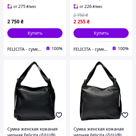
итальянская (Д/Ш/В)
итальянская (Д/Ш/В)
23/6,5/15(см)
23/6,5/15(см)
275
226
от
₴
/мес
от
₴
/мес
2 750
₴
2 750
₴
2 255
₴
Купить
Купить
100%
100%
FELICITA - сумки і аксесуари з натуральної шкіри преміум класу
FELICITA - сумки і аксесуари з натуральної шкіри преміум класу
Сумка женская кожаная
Сумка женская кожаная
черная Felicita (Д/Ш/В)
черная Felicita (Д/Ш/В)