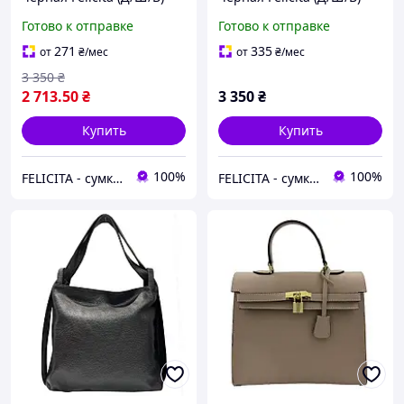
35/8/36 (см) 6828801891
35/8/36 (см) 6828801890
Готово к отправке
Готово к отправке
271
335
от
₴
/мес
от
₴
/мес
3 350
₴
2 713
.50
₴
3 350
₴
Купить
Купить
100%
100%
FELICITA - сумки і аксесуари з натуральної шкіри преміум класу
FELICITA - сумки і аксесуари з натуральної шкіри преміум класу