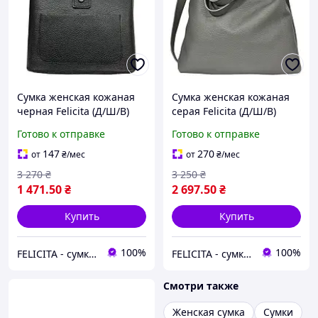
Сумка женская кожаная
Сумка женская кожаная
черная Felicita (Д/Ш/В)
серая Felicita (Д/Ш/В)
23/10,5/23 (см)
35/8/36 (см)
Готово к отправке
Готово к отправке
147
270
от
₴
/мес
от
₴
/мес
3 270
₴
3 250
₴
1 471
.50
₴
2 697
.50
₴
Купить
Купить
100%
100%
FELICITA - сумки і аксесуари з натуральної шкіри преміум класу
FELICITA - сумки і аксесуари з натуральної шкіри преміум класу
Смотри также
Женская сумка
Сумки