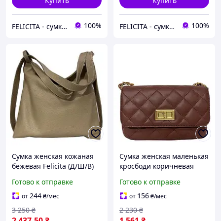
Купить
Купить
100%
100%
FELICITA - сумки і аксесуари з натуральної шкіри преміум класу
FELICITA - сумки і аксесуари з натуральної шкіри преміум класу
Сумка женская кожаная
Сумка женская маленькая
бежевая Felicita (Д/Ш/В)
кросбоди коричневая
35/8/36 (см)
кожаная итальянская (Д/
Готово к отправке
Готово к отправке
Ш/В) 19/6/12(см)
244
156
от
₴
/мес
от
₴
/мес
3 250
₴
2 230
₴
2 437
.50
₴
1 561
₴