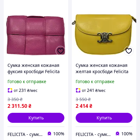
Сумка женская кожаная
Сумка женская кожаная
фуксия кросбоди Felicita
желтая кросбоди Felicita
(Д/Ш/В) 20/8/13 (см)
(Д/Ш/В) 21/6,5/16 (см)
Готово к отправке
Готово к отправке
231
241
от
₴
/мес
от
₴
/мес
3 350
₴
3 550
₴
2 311
.50
₴
2 414
₴
Купить
Купить
100%
100%
FELICITA - сумки і аксесуари з натуральної шкіри преміум класу
FELICITA - сумки і аксесуари з натуральної шкіри преміум класу