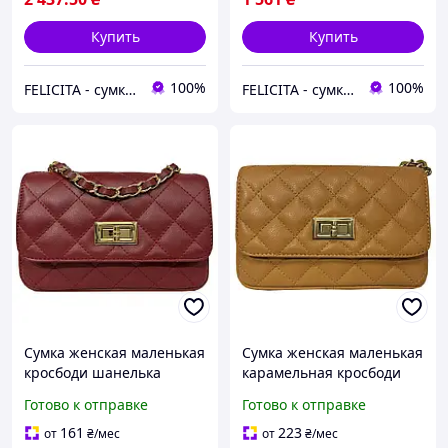
Купить
Купить
100%
100%
FELICITA - сумки і аксесуари з натуральної шкіри преміум класу
FELICITA - сумки і аксесуари з натуральної шкіри преміум класу
Сумка женская маленькая
Сумка женская маленькая
кросбоди шанелька
карамельная кросбоди
красная кожаная
шанелька кожаная
Готово к отправке
Готово к отправке
итальянская (Д/Ш/В)
итальянская (Д/Ш/В)
19/6/12(см)
19/6/12(см)
161
223
от
₴
/мес
от
₴
/мес