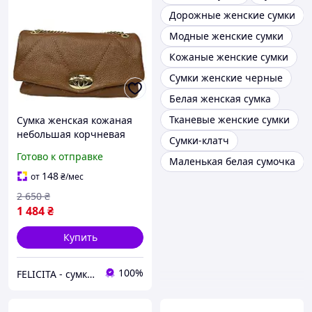
Дорожные женские сумки
Модные женские сумки
Кожаные женские сумки
Сумки женские черные
Белая женская сумка
Тканевые женские сумки
Сумка женская кожаная
небольшая корчневая
Сумки-клатч
Felicita (Д/Ш/В) 24/8,5/14
Готово к отправке
Маленькая белая сумочка
(см)
148
от
₴
/мес
2 650
₴
1 484
₴
Купить
100%
FELICITA - сумки і аксесуари з натуральної шкіри преміум класу