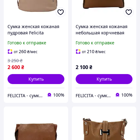
Сумка женская кожаная
Сумка женская кожаная
пудровая Felicita
небольшая корчневая
6828801835
Felicita 6828801930
Готово к отправке
Готово к отправке
260
210
от
₴
/мес
от
₴
/мес
3 250
₴
2 600
₴
2 100
₴
Купить
Купить
100%
100%
FELICITA - сумки і аксесуари з натуральної шкіри преміум класу
FELICITA - сумки і аксесуари з натуральної шкіри преміум класу