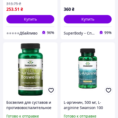
313
.75
₴
253
.51
₴
360
₴
Купить
Купить
96%
99%
⭐⭐⭐⭐⭐Дбайливо
SuperBody – Спортивное питание и аксессуары для спортсменов и не только!!!
Босвелия для суставов и
L-аргинин, 500 мг, L-
противовоспалительное
arginine Swanson 100
действие Swanson
капсул
Готово к отправке
Готово к отправке