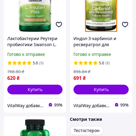
Лактобактерии Реутери
Индол-3-карбинол и
пробиотики Swanson L.
ресвератрол для
Reuteri Plus 7 billion Cfu
клеточной защиты
Готово к отправке
Готово к отправке
30 vcaps
Swanson Indole-3-Carbinol
with Resveratrol 200mg 60
5.0
(9)
5.0
(8)
капс
768
.80
₴
856
.84
₴
620
₴
691
₴
Купить
Купить
99%
99%
VitalWay добавки для здоров'я
VitalWay добавки для здоров'я
Смотри также
Тестостерон