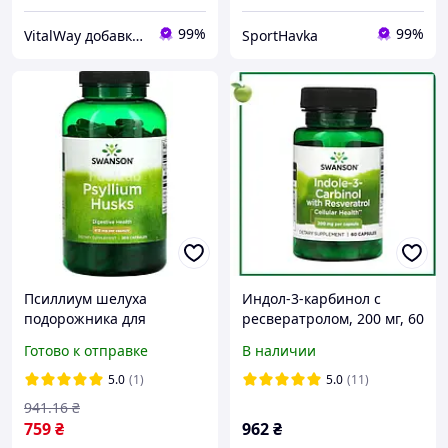
99%
99%
VitalWay добавки для здоров'я
SportHavka
Псиллиум шелуха
Индол-3-карбинол с
подорожника для
ресвератролом, 200 мг, 60
кишечника и похудения
капсул, Swanson, США
Готово к отправке
В наличии
Swanson Psyllium Husks
610mg 300 капсул
5.0
(1)
5.0
(11)
941
.16
₴
759
₴
962
₴