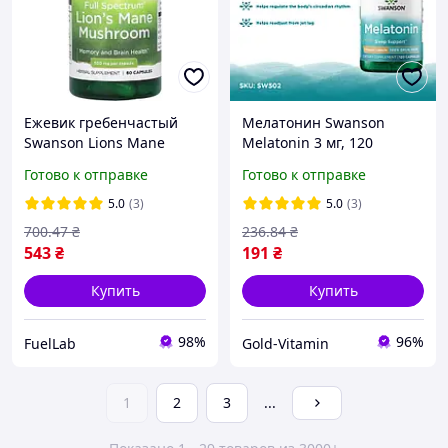
Ежевик гребенчастый
Мелатонин Swanson
Swanson Lions Mane
Melatonin 3 мг, 120
Mushroom 500mg 60
веганских капсул
Готово к отправке
Готово к отправке
капсул
витамины для сна, США
5.0
(3)
5.0
(3)
700
.47
₴
236
.84
₴
543
₴
191
₴
Купить
Купить
98%
96%
FuelLab
Gold-Vitamin
1
2
3
...