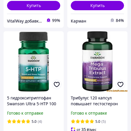
Купить
Купить
99%
84%
VitalWay добавки для здоров'я
Карман
5 гидрокситриптофан
Трибулус 120 капсул
Swanson Ultra 5-HTP 100
повышает тестостерон
mg 60 капс
анаболик Swanson Mega
Готово к отправке
Готово к отправке
Tribulus + программа
тренировок
5.0
(4)
5.0
(5)
35
от
₴
/мес