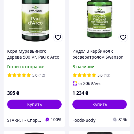
Кора Муравьиного
Индол 3 карбинол с
дерева 500 мг, Pau d'Arco
ресвератролом Swanson
Swanson 100 капсул
(Indole-3-Carbinol with
Готово к отправке
В наличии
Resveratrol) 200 мг 60
капсул
5.0
(12)
5.0
(13)
206
от
₴
/мес
395
₴
1 234
₴
Купить
Купить
100%
81%
STARPIT - Спортивне Харчування, Вітаміни, БАДи, Аксесуари
Foods-Body