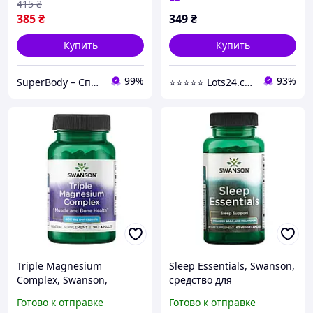
415
₴
385
₴
349
₴
Купить
Купить
99%
93%
SuperBody – Спортивное питание и аксессуары для спортсменов и не только!!!
⭐️⭐️⭐️⭐️⭐️ Lots24.com.ua
Triple Magnesium
Sleep Essentials, Swanson,
Complex, Swanson,
средство для
Комплекс тройного
поддержания сна, 60
Готово к отправке
Готово к отправке
магния, 400 мг, 30 капсул
капсул