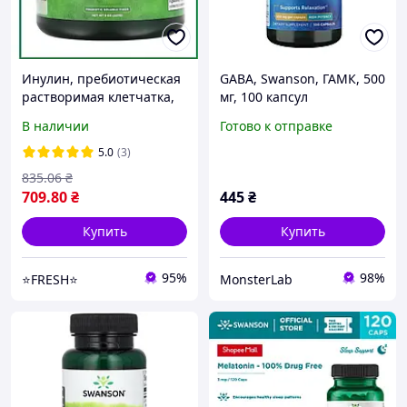
Инулин, пребиотическая
GABA, Swanson, ГАМК, 500
растворимая клетчатка,
мг, 100 капсул
227 г, Swanson, США
В наличии
Готово к отправке
5.0
(3)
835
.06
₴
709
.80
₴
445
₴
Купить
Купить
95%
98%
⭐FRESH⭐
MonsterLab