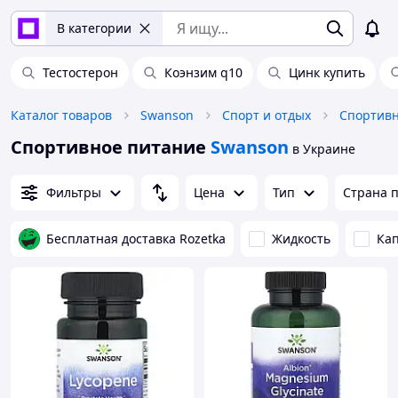
В категории
Тестостерон
Коэнзим q10
Цинк купить
Каталог товаров
Swanson
Спорт и отдых
Спортивн
Спортивное питание
Swanson
в Украине
Фильтры
Цена
Тип
Страна 
Бесплатная доставка Rozetka
Жидкость
Ка