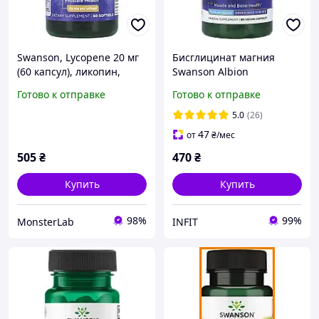
Swanson, Lycopene 20 мг
Бисглицинат магния
(60 капсул), ликопин,
Swanson Albion
антиоксидант
Magnesium Glycinate 133
Готово к отправке
Готово к отправке
мг 90 капс.
5.0
(26)
47
от
₴
/мес
505
₴
470
₴
Купить
Купить
98%
99%
MonsterLab
INFIT