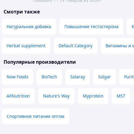
Показано 1 - 29 товаров из 3000+
Смотри также
Натуральная добавка
Повышение тестостерона
К
Herbal supplement
Default Category
Витамины и 
Популярные производители
Now Foods
BioTech
Solaray
Solgar
Purit
AllNutrition
Nature's Way
Myprotein
MST
Спортивное питание оптом