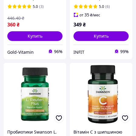
Boswellia Double Strength
800 mg 60 капс
5.0
(3)
5.0
(6)
35
от
₴
/мес
446
.40
₴
360
₴
349
₴
Купить
Купить
96%
99%
Gold-Vitamin
INFIT
Пробиотики Swanson L.
Вітамін С з шипшиною