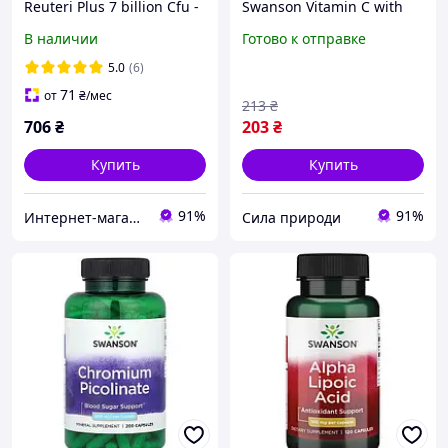
Reuteri Plus 7 billion Cfu -
Swanson Vitamin C with
30 vcaps
Rose Hips 1000 мг 30 капс.
В наличии
Готово к отправке
5.0
(6)
71
от
₴
/мес
213
₴
706
₴
203
₴
Купить
Купить
91%
91%
Интернет-магазин "DJINI"
Сила природи