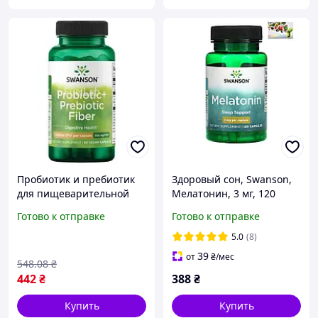
Пробиотик и пребиотик
Здоровый сон, Swanson,
для пищеварительной
Мелатонин, 3 мг, 120
системы с
капсул
Готово к отправке
Готово к отправке
бифидобактериями
Swanson Probiotic
5.0
(8)
Prebiotic Fiber 1 Billion Cfu
39
от
₴
/мес
548
.08
₴
60 капс
442
₴
388
₴
Купить
Купить