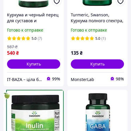
Куркума и черный перец
Turmeric, Swanson,
для суставов и
Куркума полного спектра,
антиоксидантной защиты
720 мг, 30 капсул
Готово к отправке
Готово к отправке
Swanson Turmeric Black
Pepper 90 vcaps
5.0
(7)
5.0
(1)
587
₴
540
₴
135
₴
Купить
Купить
99%
98%
IT-BAZA – ціла база потрібних речей для всієї родини
MonsterLab