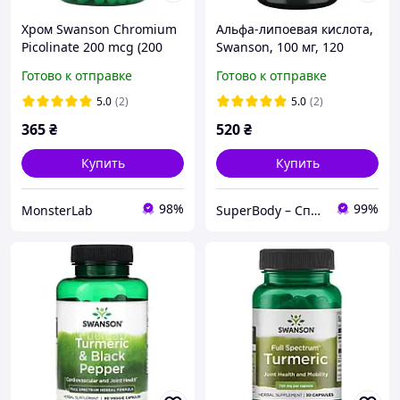
Хром Swanson Chromium
Альфа-липоевая кислота,
Picolinate 200 mcg (200
Swanson, 100 мг, 120
капсул.)
капсул
Готово к отправке
Готово к отправке
5.0
(2)
5.0
(2)
365
₴
520
₴
Купить
Купить
98%
99%
MonsterLab
SuperBody – Спортивное питание и аксессуары для спортсменов и не только!!!