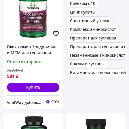
Коэнзим q10
Цинк купить
Спортивный уголок
Комплекс аминокислот
Препарат для суставов
Препараты для суставов и св
Глюкозамин Хондроитин
и МСМ для суставов и
Незаменимые аминокислоты
соединительной ткани
Готово к отправке
Связки и суставы
Swanson Glucosamine
Chondroitin Msm 120 tabs
720
.44
₴
Витамины для волос ногтей
581
₴
Купить
99%
VitalWay добавки для здоров'я