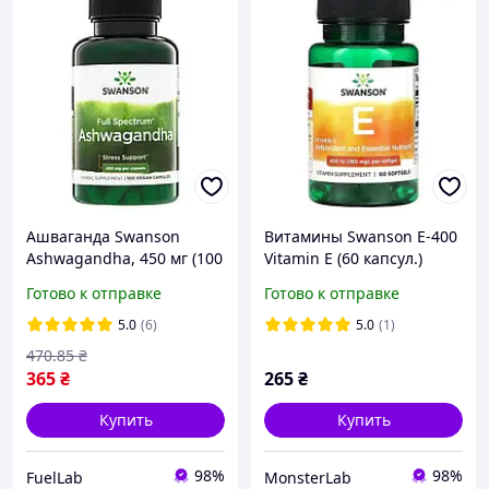
Ашваганда Swanson
Витамины Swanson E-400
Ashwagandha, 450 мг (100
Vitamin E (60 капсул.)
капсул)
Готово к отправке
Готово к отправке
5.0
(6)
5.0
(1)
470
.85
₴
365
₴
265
₴
Купить
Купить
98%
98%
FuelLab
MonsterLab