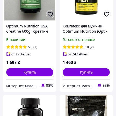
Optimum Nutrition USA
Комплекс для мужчин
Creatine 600g. Креатин
Optimum Nutrition (Opti-
моногидрат Optimum
Men) 90 шт
В наличии
Готово к отправке
Nutrition USA.
5.0
(1)
5.0
(2)
170
243
от
₴
/мес
от
₴
/мес
1 697
₴
1 460
₴
Купить
Купить
98%
98%
Интернет-магазин TrueMass
Интернет-магазин "Soul-nutrition"