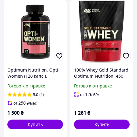
Optimum Nutrition, Opti-
100% Whey Gold Standard
Women (120 капс.),
Optimum Nutrition, 450
женские витамины
грамм
Готово к отправке
Готово к отправке
126
5.0
(1)
от
₴
/мес
250
от
₴
/мес
1 500
₴
1 261
₴
Купить
Купить