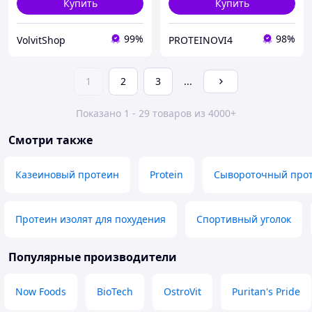
Купить
Купить
99%
98%
VolvitShop
PROTEINOVI4
1
2
3
...
Показано 1 - 29 товаров из 4000+
Смотри также
Казеиновый протеин
Protein
Сывороточный прот
Протеин изолят для похудения
Спортивный уголок
Популярные производители
Now Foods
BioTech
OstroVit
Puritan's Pride