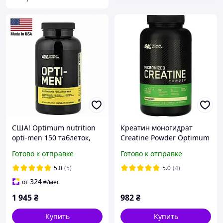
США! Optimum nutrition
Креатин моногидрат
opti-men 150 таблеток,
Creatine Powder Optimum
витамины для мужчин
Nutrition 300g USA
Готово к отправке
Готово к отправке
опти-мен 150 таблеток
5.0
(5)
5.0
(4)
324
от
₴
/мес
1 945
₴
982
₴
Купить
Купить