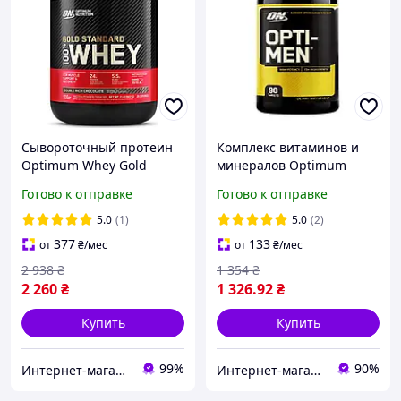
Сывороточный протеин
Комплекс витаминов и
Optimum Whey Gold
минералов Optimum
Standard 907 г двойной
Nutrition Opti-Men 90 tabs
Готово к отправке
Готово к отправке
шоколад
США опти-мен для
мужчин
5.0
(1)
5.0
(2)
377
133
от
₴
/мес
от
₴
/мес
2 938
₴
1 354
₴
2 260
₴
1 326
.92
₴
Купить
Купить
99%
90%
Интернет-магазин Vitaminka
Интернет-магазин спортивного питания и товаров для фитнеса Protein Lounge