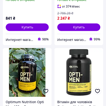
Standard 907 г банан
374
от
₴
/мес
2 786
.28
₴
841
₴
2 247
₴
Купить
Купить
98%
99%
Интернет-магазин «SPORT MANIA»
Интернет магазин спортивного питания Sport-Pit
Optimum Nutrition Opti
Вітамін для чоловіків