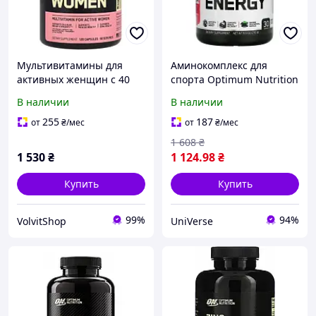
Мультивитамины для
Аминокомплекс для
активных женщин с 40
спорта Optimum Nutrition
активными
Essential Amino Energy
В наличии
В наличии
ингредиентами Optimum
270 g 30 порций Арбуз
Nutrition Opti Women 120
амино энерджи
255
187
от
₴
/мес
от
₴
/мес
Caps
1 608
₴
1 530
₴
1 124
.98
₴
Купить
Купить
99%
94%
VolvitShop
UniVerse