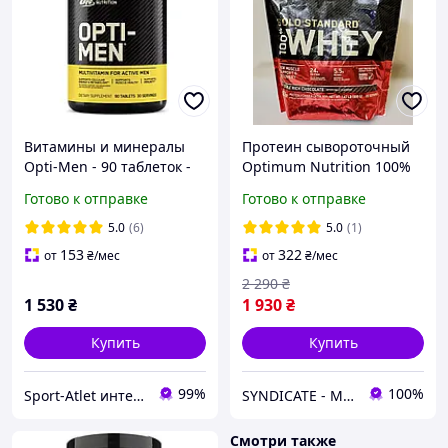
Витамины и минералы
Протеин сывороточный
Opti-Men - 90 таблеток -
Optimum Nutrition 100%
Optimum Nutrition (Опти
Whey Gold Standard
Готово к отправке
Готово к отправке
Мен 90 таблеток Оптимум
Шоколад 669 г SYN-662
Нутришн) USA
SYNDICATE
5.0
(6)
5.0
(1)
153
322
от
₴
/мес
от
₴
/мес
2 290
₴
1 530
₴
1 930
₴
Купить
Купить
99%
100%
Sport-Atlet интернет-магазин
SYNDICATE - Магазин спортивного питания
Смотри также