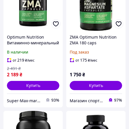
Optimum Nutrition
ZMA Optimum Nutrition
Витаминно-минеральный
ZMA 180 caps
комплекс ZMA 180 капсул
В наличии
Под заказ
219
175
от
₴
/мес
от
₴
/мес
2 491
₴
2 189
₴
1 750
₴
Купить
Купить
93%
97%
Super-Max-market
Магазин спортивного харчування Sportshef