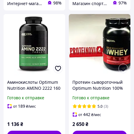
98%
97%
Интернет-магазин "Soul-nutrition"
Магазин спортивного харчування Sportshef
Аминокислоты Optimum
Протеин сывороточный
Nutrition AMINO 2222 160
Optimum Nutrition 100%
таблеток
Whey Gold Standard 909 г
Готово к отправке
Готово к отправке
вэй голд стандард
189
от
₴
/мес
5.0
(3)
442
от
₴
/мес
1 136
₴
2 650
₴