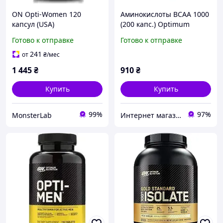
ON Opti-Women 120
Аминокислоты BCAA 1000
капсул (USA)
(200 капс.) Optimum
Nutrition
Готово к отправке
Готово к отправке
241
от
₴
/мес
1 445
₴
910
₴
Купить
Купить
99%
97%
MonsterLab
Интернет магазин "ATOM СПОРТ"