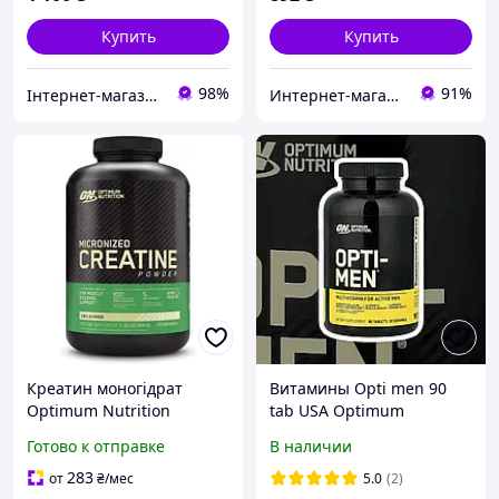
Купить
Купить
98%
91%
Інтернет-магазин спортивного харчування у Вінниці «Kings Nutrition»
Интернет-магазин "Beast"
Креатин моногідрат
Витамины Opti men 90
Optimum Nutrition
tab USA Optimum
Micronized Creatine (600g)
Nutrition вітаміни для
Готово к отправке
В наличии
енергозабезпечення
чоловіків optimen 90
м'язевої маси,
283
от
₴
/мес
5.0
(2)