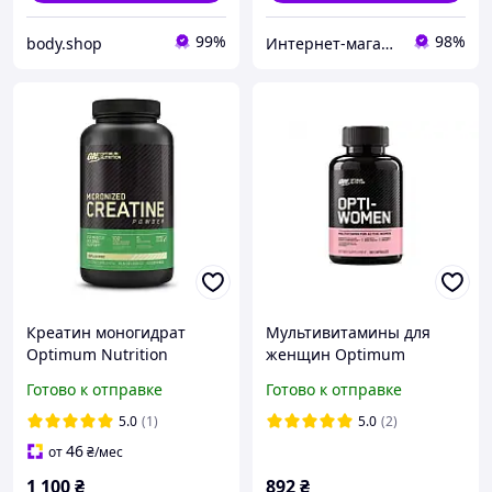
99%
98%
body.shop
Интернет-магазин «SPORT MANIA»
Креатин моногидрат
Мультивитамины для
Optimum Nutrition
женщин Optimum
Creatine 300 g
Nutrition Opti-Women, 60
Готово к отправке
Готово к отправке
капсул | Поддержка
энергии, иммунитета и
5.0
(1)
5.0
(2)
женского здоровья
46
от
₴
/мес
1 100
₴
892
₴