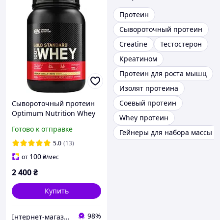
Протеин
Сывороточный протеин
Creatine
Тестостерон
Креатином
Протеин для роста мышц
Изолят протеина
Соевый протеин
Сывороточный протеин
Optimum Nutrition Whey
Whey протеин
Gold Standard 907 g для
Готово к отправке
Гейнеры для набора массы
роста и поддержки
мышц, восстановления
5.0
(13)
после тренировок
100
от
₴
/мес
2 400
₴
Купить
98%
Інтернет-магазин спортивного харчування у Вінниці «Kings Nutrition»