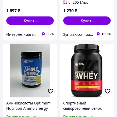
відновлення, підвищує
205
от
₴
/мес
силу,
1 697
₴
1 230
₴
Купить
Купить
98%
100%
Интернет-магазин «SPORT MANIA»
Syntrax.com.ua 2700 відгуків налічує старий сайт за 9 років роботи
Аминокислоты Optimum
Спортивный
Nutrition Amino Energy
сывороточный белок
(270 g)
Optimum 100% Whey Gold
Готово к отправке
Готово к отправке