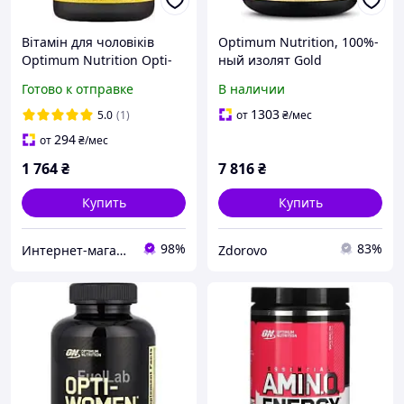
Вітамін для чоловіків
Optimum Nutrition, 100%-
Optimum Nutrition Opti-
ный изолят Gold
Men (150 tabs) для
Standard, насыщенная
Готово к отправке
В наличии
сосудов, сердца, кожи,
ваниль, 1,32 кг (2,91
печени, головного мозга
фунта)
1303
5.0
(1)
от
₴
/мес
294
от
₴
/мес
1 764
₴
7 816
₴
Купить
Купить
98%
83%
Интернет-магазин «SPORT MANIA»
Zdorovo