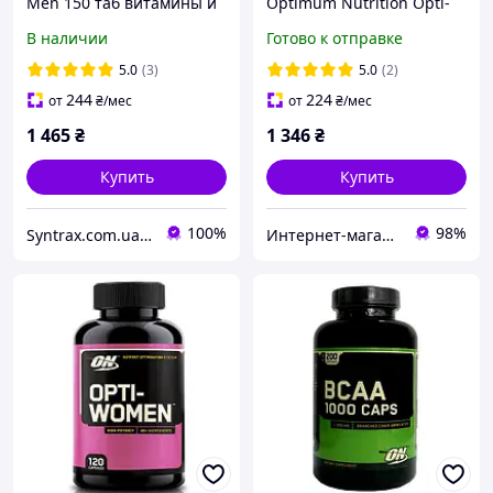
Men 150 таб витамины и
Optimum Nutrition Opti-
минералы США
Men (90 tabs) для сосудов,
В наличии
Готово к отправке
сердца, кожи, печени,
головного мозга
5.0
(3)
5.0
(2)
244
224
от
₴
/мес
от
₴
/мес
1 465
₴
1 346
₴
Купить
Купить
100%
98%
Syntrax.com.ua 2700 відгуків налічує старий сайт за 9 років роботи
Интернет-магазин «SPORT MANIA»