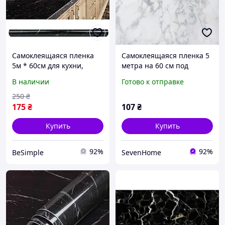
Самоклеящаяся пленка
Самоклеящаяся пленка 5
5м * 60см для кухни,
метра на 60 см под
Черный Мрамор, Kitchen
мрамор для кухни Белый
В наличии
Готово к отправке
Sticker / Мраморная
мрамор iC227
наклейка на кухонный
250
₴
175
₴
107
₴
Купить
Купить
92%
92%
BeSimple
SevenHome