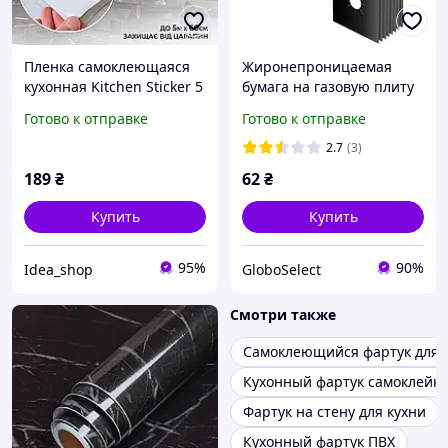
Пленка самоклеющаяся
Жиронепроницаемая
кухонная Kitchen Sticker 5
бумага на газовую плиту
мх60 см Белый Мрамор
Черная GS227
Готово к отправке
Готово к отправке
2.7
(3)
189
₴
62
₴
Купить
Купить
95%
90%
Idea_shop
GloboSelect
Смотри также
Самоклеющийся фартук для 
Кухонный фартук самоклейка
Фартук на стену для кухни
Кухонный фартук ПВХ