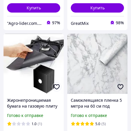
Купить
Купить
97%
98%
"Agro-lider.com.ua": Ваш проводник в мире садоводства и огородничества!
GreatMix
Жиронепроницаемая
Самоклеящаяся пленка 5
бумага на газовую плиту
метра на 60 см под
Черная SN27
мрамор для кухни Белый
Готово к отправке
Готово к отправке
мрамор FM227
1.0
(1)
5.0
(5)