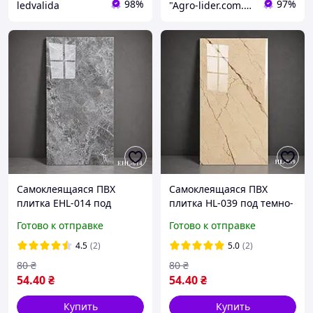
98%
97%
ledvalida
"Agro-lider.com.ua": Ваш проводник в мире садоводства и огородничества!
Самоклеящаяся ПВХ
Самоклеящаяся ПВХ
плитка EHL-014 под
плитка HL-039 под темно-
серый мрамор,
бежевый мрамор,
Готово к отправке
Готово к отправке
декоративная
декоративная
влагостойкая плитка для
влагостойкая плитка для
4.5
(2)
5.0
(2)
стен, кухонного фартука и
стен, кухонного фартука и
80
₴
80
₴
ванной комнаты
ванной
54
.40
₴
54
.40
₴
Купить
Купить