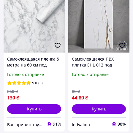
Самоклеящаяся пленка 5
Самоклеящаяся ПВХ
метра на 60 см под
плитка EHL-012 под
мрамор для кухни Белый
белый мрамор,
Готово к отправке
Готово к отправке
мрамор
декоративная
влагостойкая плитка для
5.0
(3)
стен, кухонного фартука и
260
₴
80
₴
ванной комнаты
130
₴
44
.80
₴
Купить
Купить
91%
98%
Вас приветствует интернет-магазин SvetOn!
ledvalida