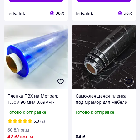
98%
98%
ledvalida
ledvalida
Пленка ПВХ на Метраж
Самоклеящаяся пленка
1.50м 90 мкм 0.09мм -
под мрамор для мебели
прозрачная для окон
4м×60см, ПВХ, черная
Готово к отправке
Готово к отправке
силикон, Гибкое стекло,
мягкое стекло
5.0
(2)
60
₴/пог.м
42
₴/пог.м
84
₴