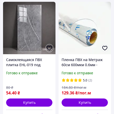
Самоклеящаяся ПВХ
Пленка ПВХ на Метраж
плитка EHL-019 под
60см 600мкм 0.6мм -
серый мрамор с белыми
прозрачная для окон
Готово к отправке
Готово к отправке
прожилками,
силикон, Гибкое стекло,
декоративная
мягкое стекло
5.0
(2)
влагостойкая плитка для
80
₴
184
.80
₴/пог.м
стен, кухонного фартук
54
.40
₴
129
.36
₴/пог.м
Купить
Купить