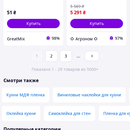
5 569
₴
51
₴
5 291
₴
Купить
Купить
98%
97%
GreatMix
🌻 Агроном 🌻
1
2
3
...
Показано 1 - 29 товаров из 5000+
Смотри также
Кухни МДФ пленка
Виниловые наклейки для кухни
Оклейка кухни
Самоклейка для стен
Пленка для 
Популярные категории