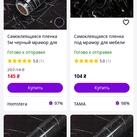
Самоклеящаяся пленка
Самоклеящаяся пленка
5м черный мрамор для
под мрамор для мебели
кухни Kitchen Sticker /
5м×60см, ПВХ, черная
Готово к отправке
Готово к отправке
Мраморная наклейка на
кухонный фартук
5.0
(1)
5.0
(1)
207
.14
₴
145
₴
104
₴
Купить
Купить
97%
98%
Homstera
TAMA