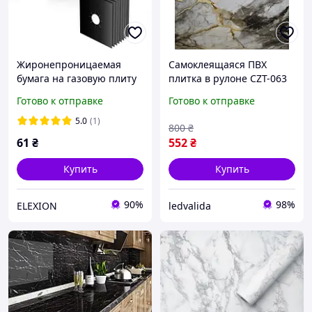
Жиронепроницаемая
Самоклеящаяся ПВХ
бумага на газовую плиту
плитка в рулоне CZT-063
Черная EL0227
«Тоскана Графит» 60×300
Готово к отправке
Готово к отправке
см под серый мрамор для
стен и кухонного фартука
5.0
(1)
800
₴
61
₴
552
₴
Купить
Купить
90%
98%
ELEXION
ledvalida