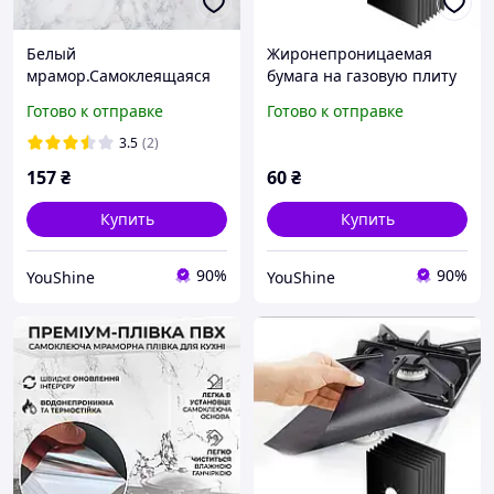
Белый
Жиронепроницаемая
мрамор.Самоклеящаяся
бумага на газовую плиту
пленка 5 м*60 см под
Черная YU227
Готово к отправке
Готово к отправке
мрамор для кухни YU227
3.5
(2)
157
₴
60
₴
Купить
Купить
90%
90%
YouShine
YouShine