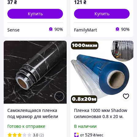
37
₴
121
₴
Купить
Купить
90%
90%
Sense
FamilyMart
Самоклеящаяся пленка
Пленка 1000 мкм Shadow
под мрамор для мебели
силиконовая 0.8 х 20 м.
2м×60см, ПВХ, черная
(мягкое стекло)
Готово к отправке
В наличии
529
3.0
(2)
от
₴
/мес