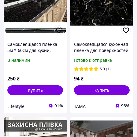
Самоклеящаяся пленка
Самоклеящаяся кухонная
5м * 60см для кухни,
пленка для поверхностей
Черный Мрамор, Kitchen
ITALICA RICHMOND
В наличии
Готово к отправке
Sticker / Мраморная
мрамор черный
наклейка на кухонный
5Mх0.60M
5.0
(1)
250
₴
94
₴
Купить
Купить
91%
98%
LifeStyle
TAMA