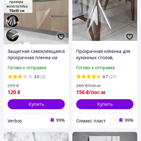
Защитная самоклеящаяся
Прозрачная клеенка для
прозрачная пленка на
кухонных столов,
стену 70х45см. Защитная
силиконовая скатерть
Готово к отправке
Готово к отправке
пленка на
стену.Защитная пленка
3.0
(2)
4.7
(21)
для кафеля
299
₴
266
₴/пог.м
120
₴
156
₴/пог.м
Купить
Купить
99%
99%
Verbos
Олмакс пласт