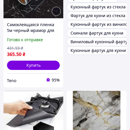
Кухонный фартук из стекла к
Фартук для кухни из стекла
Кухонный фартук из винило
Самоклеящаяся пленка
5м черный мрамор для
Скинали фартук для кухни
кухни Kitchen Sticker /
Готово к отправке
Виниловый кухонный фартук
Мраморная наклейка на
кухонный фартук
431
.93
₴
Кухонные фартук для кухни
365
.50
₴
Купить
95%
Teno