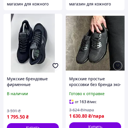
магазин для кожного
магазин для кожного
Мужские брендовые
Мужские простые
фирменные
кроссовки без бренда эко-
кроссовки,для города
кожа текстиль черные
В наличии
Готово к отправке
черные 41р текстильные
BLK-17
простые,Магазин
163
от
₴
/мес
кроссовок Обувь qwert
3 624
₴/пара
3 591
₴
1 630
.80
₴/пара
1 795
.50
₴
Купить
Купить