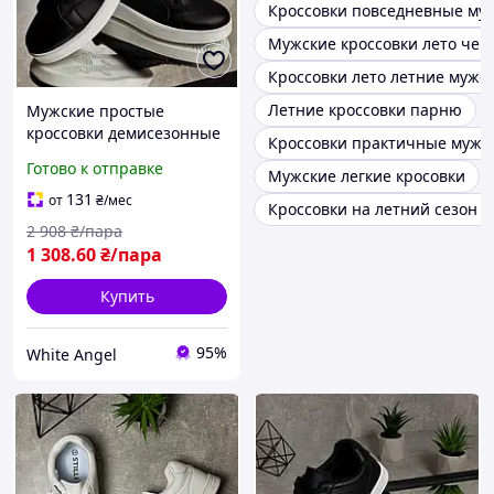
Кроссовки повседневные му
Мужские кроссовки лето че
Кроссовки лето летние мужс
Летние кроссовки парню
Мужские простые
кроссовки демисезонные
Кроссовки практичные мужс
без бренда SIM-2322
Готово к отправке
Мужские легкие кросовки
131
от
₴
/мес
Кроссовки на летний сезон 
2 908
₴/пара
1 308
.60
₴/пара
Купить
95%
White Angel