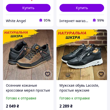
Купить
Купить
95%
99%
White Angel
Інтернет-магазин Real-Market
Осенние кожаные
Мужская обувь Lacoste,
кроссовки мерел простые
простые мужские
мужские Merrel
осенние кроссовки
Готово к отправке
Готово к отправке
демисезонные осень
черные для
весна из натуральной
повседневной носки
2 049
₴
2 289
₴
кожи
*5707 НС/LaC муст* Real