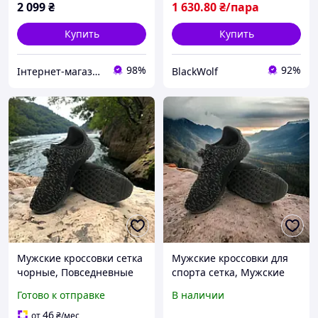
2 099
₴
1 630
.80
₴/пара
Купить
Купить
98%
92%
Інтернет-магазин Sport Year
BlackWolf
Мужские кроссовки сетка
Мужские кроссовки для
чорные, Повседневные
спорта сетка, Мужские
мужские кроссовки на
легкие кроссовки мужская
Готово к отправке
В наличии
лето летние дышащие
обувь Простые SZ-76
WZ-89
46
от
₴
/мес