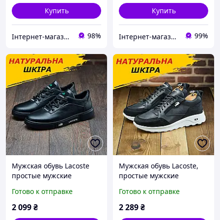
Купить
Купить
98%
99%
Інтернет-магазин Sport Year
Інтернет-магазин Real-Market
Мужская обувь Lacoste
Мужская обувь Lacoste,
простые мужские
простые мужские
осенние кроссовки
осенние кроссовки
Готово к отправке
Готово к отправке
весенние черные из
черные для
натуральной кожи
повседневной носки
2 099
₴
2 289
₴
*5707 НС/LaC муст*