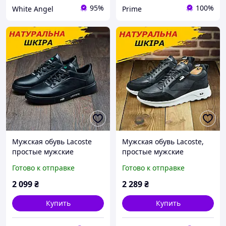
95%
100%
White Angel
Prime
Мужская обувь Lacoste
Мужская обувь Lacoste,
простые мужские
простые мужские
осенние кроссовки
осенние кроссовки
Готово к отправке
Готово к отправке
весенние черные prime
черные для
повседневной носки
2 099
₴
2 289
₴
*5707 НС/LaC муст* prime
Купить
Купить