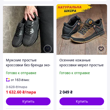
Мужские простые
Осенние кожаные
кроссовки без бренда эко-
кроссовки мерел простые
кожа текстиль черные
мужские Merrel
Готово к отправке
Готово к отправке
SIM-2332
демисезонные осень
весна из натуральной
163
от
₴
/мес
кожи prime
3 628
₴/пара
1 632
.60
₴/пара
2 049
₴
Купить
Купить