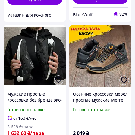
92%
BlackWolf
магазин для кожного
Мужские простые
Осенние кроссовки мерел
кроссовки без бренда эко-
простые мужские Merrel
кожа текстиль черно-
демисезонные осень
Готово к отправке
Готово к отправке
белые SIM-2342
весна из натуральной
кожи повседневные
163
от
₴
/мес
3 628
₴/пара
1 632
.60
₴/пара
2 049
₴