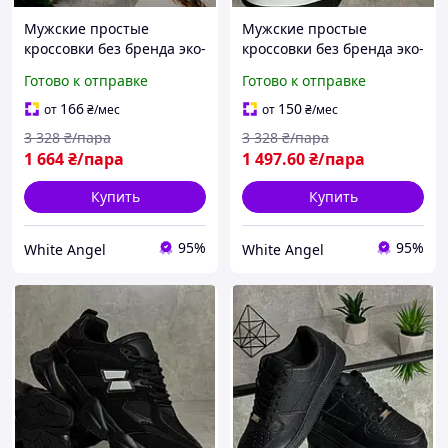
Мужские простые
Мужские простые
кроссовки без бренда эко-
кроссовки без бренда эко-
кожа белые SIM-2272
кожа черно-белые SIM-
Готово к отправке
Готово к отправке
2282
166
150
от
₴
/мес
от
₴
/мес
3 328
₴/пара
3 328
₴/пара
1 664
₴/пара
1 497
.60
₴/пара
Купить
Купить
95%
95%
White Angel
White Angel