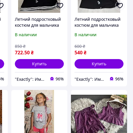
й
Летний подростковый
Летний подростковый
костюм для мальчика
костюм для мальчика
подростка Адидас
подростка Турция
В наличии
В наличии
и
футболка шорты 13-18
Камуфляж майка и
лет белый синий
шорты 12-18 лет
850
₴
600
₴
722
.50
₴
540
₴
Купить
Купить
6%
96%
96%
"Exactly": Именно то, что Вы искали!
"Exactly": Именно то, что Вы искали!