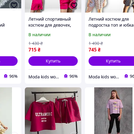
Летний спортивный
Летний костюм для
ий
костюм для девочек,
подростка топ и юбка
вочки
Подростковые шорты и
шорты, Модный
В наличии
В наличии
а на
топ, Летний костюм
костюм девочке,
фт беж
для девочк
Костюм с шортами н
1 430
₴
1 490
₴
лето для девочки
715
₴
745
₴
ь
Купить
Купить
96%
96%
9
Moda kids модная стильная одежда для детей и подростков
Moda kids модная стильная одежда для детей и подростков