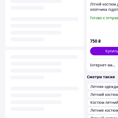
Літній костюм 
хлопчика підлі
Готово к отпра
750
₴
Купит
Інтернет-магазин "kindermodnik"
Смотри также
Костюм летний