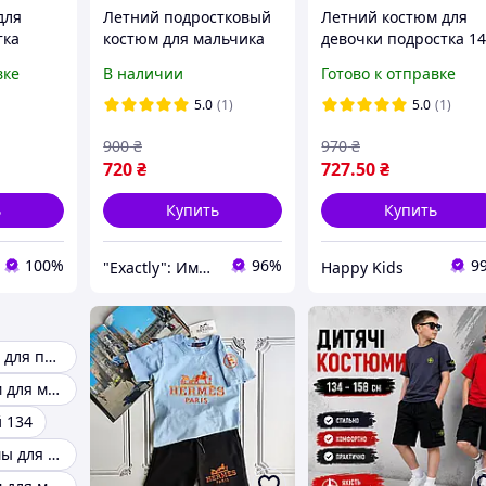
для
Летний подростковый
Летний костюм для
тка
костюм для мальчика
девочки подростка 14
подростка Пума
164 см блузка топ +
вке
В наличии
Готово к отправке
футболка и шорты 13-
шорты с поясом
18 лет хлопок голубой
стильный комплект
5.0
(1)
5.0
(1)
легкий
900
₴
970
₴
720
₴
727
.50
₴
ь
Купить
Купить
100%
96%
9
"Exactly": Именно то, что Вы искали!
Happy Kids
Летняя одежда для подростков
Летний костюм для мальчика 158 164
 134
Летние костюмы для детей