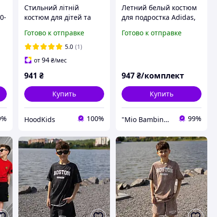
Стильний літній
Летний белый костюм
0-
костюм для дітей та
для подростка Adidas,
підлітків сорочка та
комплект футболка
Готово к отправке
Готово к отправке
шорти 110, 120, 130,
безрукавка и шорты
140 зріст
5.0
(1)
94
от
₴
/мес
941
₴
947
₴/комплект
Купить
Купить
9%
100%
99%
HoodKids
"Mio Bambino" магазин детской брендовой одежды