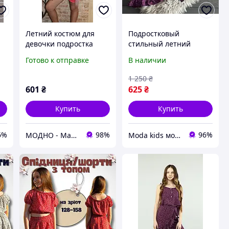
Летний костюм для
Подростковый
девочки подростка
стильный летний
"Ботиночки"
костюм для девочки
Готово к отправке
В наличии
подростка юбка на
запах и топ софт
1 250
₴
фиолет
601
₴
625
₴
Купить
Купить
6%
98%
96%
МОДНО - Магазин детской и женской одежды и обуви
Moda kids модная стильная одежда для детей и подростков