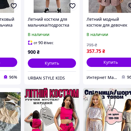
стковый
Летний костюм для
Летний модный
льчика
мальчика/подростка
костюм для девочек
ия Тигр
футболка+шорты Dola
подростков размер
В наличии
В наличии
 12-18
Elvine
140-164 тм Madlen
ий
90
от
₴
/мес
795
₴
357
.75
₴
900
₴
ь
Купить
Купить
96%
9
Интернет Магазин Олеся
URBAN STYLE KIDS