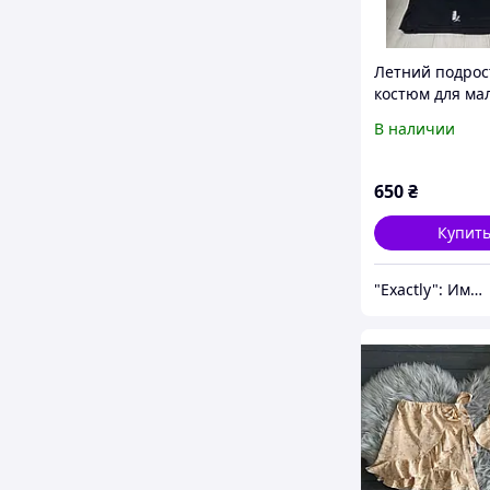
Летний подро
костюм для ма
подростка Турц
В наличии
майка и шорты
лет темно-син
650
₴
Купит
"Exactly": Именно то, что Вы искали!