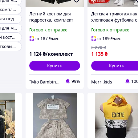
Летний костюм для мальчика 12 13 лет
Подростковый комплект костюм футболка шорты
Летний костюм для
Детская трикотажная
Летние вещи для подростков
подростка, комплект
хлопковая футболка с
футболка и шорты для
шортами 134-140-146
Летний костюм для мальчика 128 134
Готово к отправке
Готово к отправке
мальчика
152-158-164-170см
Летний детский костюм для мальчика 6-7 лет
белый серый летний
187
189
от
₴
/мес
от
₴
/мес
костюм для мальчико
Летние подростковые костюмы
2 270
₴
подростков
1 124
₴/комплект
1 135
₴
Купить
Купить
99%
10
"Mio Bambino" магазин детской брендовой одежды
Merri.kids