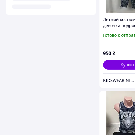
Летний костюм
девочки подро
варенка в чер
Готово к отпра
цвете кроп-топ
штаны 146,152
950
₴
Купит
KIDSWEAR.NIKO Магазин детской одежды и обуви