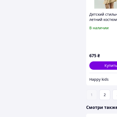
Детский стиль
летний костюм
девочки подро
В наличии
юбка на запах 
софт беж
675
₴
Купит
Happy kids
1
2
Смотри такж