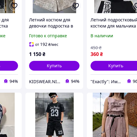
 для
Летний костюм для
Летний подростковы
стка
девочки подростка в
костюм для мальчика
ном
бежевом цвете топ +
подростка Венгрия
вке
Готово к отправке
В наличии
 +
шорты 134,152
майка с капюшоном 
шорты 5-7 лет
192
от
₴
/мес
450
₴
1 150
₴
360
₴
ь
Купить
Купить
94%
94%
9
KIDSWEAR.NIKO Магазин детской одежды и обуви
"Exactly": Именно то, что Вы искали!