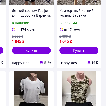
Летний костюм Графит
Комфортный летний
для подростка Варенка,
костюм Варенка
-
Футболка и шорты на
Бежевый для
В наличии
В наличии
мальчика, Летние
подростка, Костюм
костюмы для
варенка мальчик,
174
174
от
₴
/мес
от
₴
/мес
в
мальчиков, Шорты для
Летний костюм для
2 090
₴
2 090
₴
мальчика подрост
мальчика 13 14 лет
1 045
₴
1 045
₴
Купить
Купить
0%
91%
91%
Happy kids
Happy kids