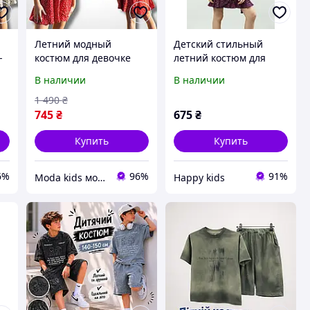
Летний модный
Детский стильный
-
костюм для девочке
летний костюм для
подростка топ и юбка-
девочки подростка
В наличии
В наличии
шорты, Стильный
юбка на запах и топ
а
подростковый костюм
софт фиолет
1 490
₴
девочке, детски костюм
745
₴
675
₴
с шортами на лето
Купить
Купить
6%
96%
91%
Moda kids модная стильная одежда для детей и подростков
Happy kids