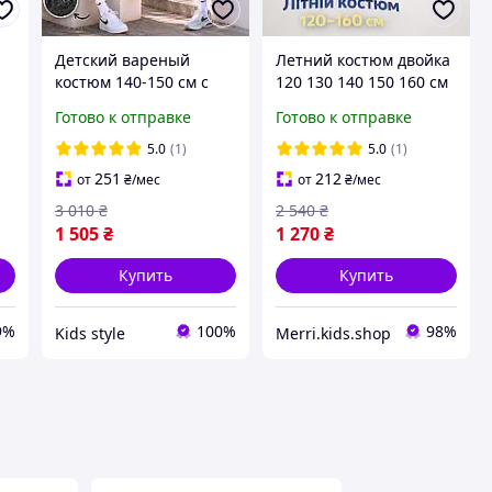
Детский вареный
Летний костюм двойка
костюм 140-150 см с
120 130 140 150 160 см
принтом на мальчика
с еффектом варки
Готово к отправке
Готово к отправке
подростка, летние
мальчику подростку,
спортивные
легкие спортивные
5.0
(1)
5.0
(1)
повседневные
комплекты с шортами
251
212
от
₴
/мес
от
₴
/мес
комплекты с шортами
для детей
3 010
₴
2 540
₴
для детей
1 505
₴
1 270
₴
Купить
Купить
9%
100%
98%
Kids style
Merri.kids.shop