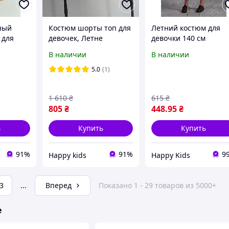
ный
Костюм шорты топ для
Летний костюм для
 для
девочек, Летне
девочки 140 см
стка
малиновий костюм для
футболка + легинсы
В наличии
В наличии
и топ
девочки подростка с
сиреневый
шортами
5.0
(1)
1 610
₴
615
₴
805
₴
448
.95
₴
ь
Купить
Купить
91%
91%
9
Happy kids
Happy Kids
3
...
Вперед
Показано 1 - 29 товаров из 5000+
е