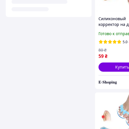
Силиконовый
корректор на д
пальца с пере
Готово к отпра
мизинца Valgus
White
5.0
80
₴
59
₴
Купит
𝐄-𝐒𝐡𝐨𝐩𝐢𝐧𝐠