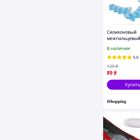
Силиконовый
межпальцевы
корректор раз
В наличии
пальцев Hallux
Blue
5.0
129
₴
89
₴
Купит
𝐢𝐒𝐡𝐨𝐩𝐩𝐢𝐧𝐠