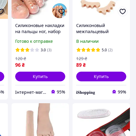
Силиконовые накладки
Силиконовый
на пальцы ног, набор
межпальцевый
10 шт, Прозрачные
корректор разделитель
Готово к отправке
В наличии
пальцев Hallux Valgus
Beige
3.0
(3)
5.0
(2)
120
₴
129
₴
96
₴
89
₴
Купить
Купить
6%
95%
99%
Інтернет-магазин Megusta
𝐢𝐒𝐡𝐨𝐩𝐩𝐢𝐧𝐠