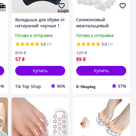
Вкладыши для обуви от
Силиконовый
натираний черные 1
межпальцевый
пара. Вставки-
корректор разделитель
Готово к отправке
Готово к отправке
ры
накладки для
пальцев Hallux Valgus
уменьшения размера
White
5.0
(1)
5.0
(1)
обуви на задник
875
₴
129
₴
57
₴
89
₴
Купить
Купить
5%
96%
97%
Tik Top Shop
𝐄-𝐒𝐡𝐨𝐩𝐢𝐧𝐠