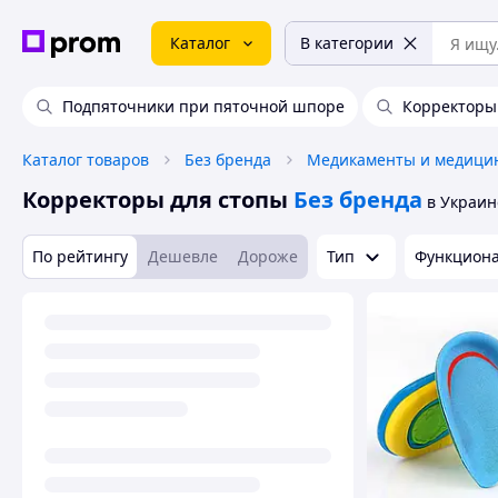
Каталог
В категории
Подпяточники при пяточной шпоре
Корректоры 
Каталог товаров
Без бренда
Корректоры для стопы
Без бренда
в Украин
По рейтингу
Дешевле
Дороже
Тип
Функциона