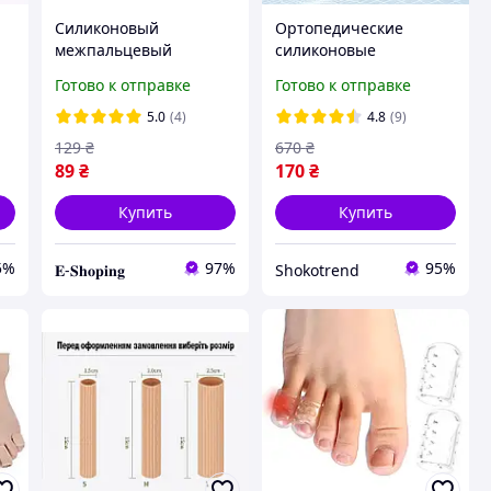
Силиконовый
Ортопедические
межпальцевый
силиконовые
корректор разделитель
подпятники для
Готово к отправке
Готово к отправке
ки
пальцев Hallux Valgus
увеличения роста
и
Beige
1,5см. Полустельки
5.0
(4)
4.8
(9)
гелевые для обуви
129
₴
670
₴
89
₴
170
₴
Купить
Купить
5%
97%
95%
𝐄-𝐒𝐡𝐨𝐩𝐢𝐧𝐠
Shokotrend