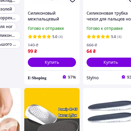
Силиконовые накладки на обувь
озолей
Силиконовый
Силиконовая трубка
Силиконовый корректор пальцев
межпальцевый
чехол для пальцев но
разделитель корректор
и рук размер М 1шт
ля ног
Готово к отправке
Готово к отправке
Valgus Pro Beige
2х15см. Гелевые
Напальчник силиконовый
напальчники обрезн
5.0
(4)
5.0
(4)
Корректор большого пальца
149
₴
666
₴
99
₴
64
₴
Купить
Купить
97%
9
𝐄-𝐒𝐡𝐨𝐩𝐢𝐧𝐠
Stylno