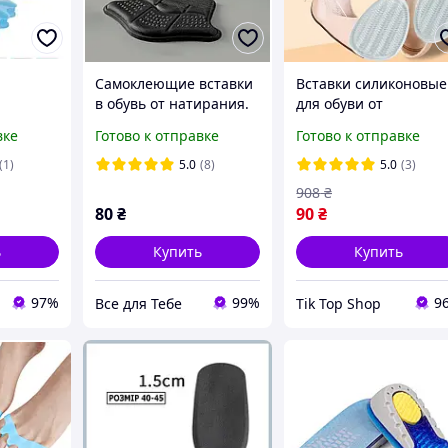
Самоклеющие вставки
Вставки силиконовые
й
в обувь от натирания.
для обуви от
делитель
вставки для
скольжения ноги в
вке
Готово к отправке
Готово к отправке
 Valgus
уменьшения размера;
обуви. Гелевые
Черный
полустельки
(1)
5.0
(8)
5.0
(3)
прозрачные в туфли
908
₴
80
₴
90
₴
ь
Купить
Купить
97%
99%
9
Все для Тебе
Tik Top Shop