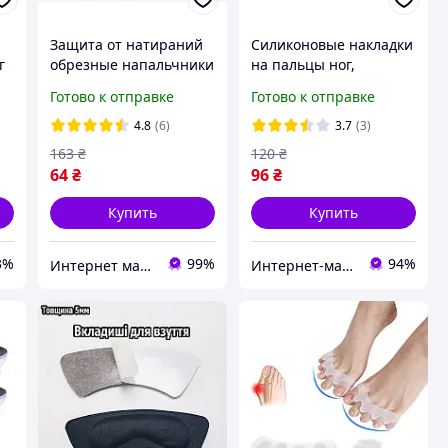
Защита от натираний
Силиконовые накладки
г
обрезные напальчники
на пальцы ног,
силиконовые от
комплект 10 шт
Готово к отправке
Готово к отправке
мозолей и натоптышей
(Колпачки от мозолей)
ые
1шт выберите размер
4.8
(6)
3.7
(3)
163
₴
120
₴
64
₴
96
₴
Купить
Купить
3%
99%
94%
Интернет магазин GoGoShop
Интернет-магазин Bigs