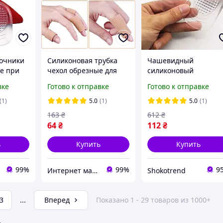
точники
Силиконовая трубка
Чашевидный
е при
чехол обрезные для
силиконовый
онвые
пальцев 1шт 2,5х15см.
подпятник при
вке
Готово к отправке
Готово к отправке
Гелевые напальчники
пяточной шпоре для
змер L
для пальцев ног и рук
обуви с тонким
(1)
5.0
(1)
5.0
(1)
9
бежевые
задником
163
₴
612
₴
многоразовые
64
₴
112
₴
прозрачные
ь
Купить
Купить
99%
99%
9
Интернет магазин GoGoShop
Shokotrend
3
...
Вперед
Показано 1 - 29 товаров из 1000+