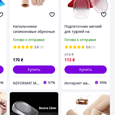
Напальчники
Подпяточник мягкий
силиконовые обрезные
для туфлей на
от мозолей и
шпильке.
Готово к отправке
Готово к отправке
натоптышей 1шт
Подпяточники
2,5х15см. Защита от
силиконвые размер S
5.0
(1)
5.0
(1)
натираний на пальцы
для обуви с тонким
212
₴
задником
170
₴
113
₴
Купить
Купить
6%
97%
99%
NEFORMAT MAGAZ
Интернет магазин GoGoShop