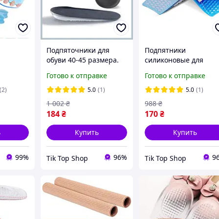
Подпяточники для
Подпятники
й
обуви 40-45 размера.
силиконовые для
делитель
Корректоры для стопы.
увеличения роста на
Готово к отправке
Готово к отправке
 Valgus
Гелевый подпяточник с
1,5см. Силиконовые
бортиками при
корректоры
(2)
5.0
(1)
5.0
(1)
пяточной шпоре
универсальные для
1 002
₴
988
₴
стопы в обуви
184
₴
170
₴
ь
Купить
Купить
99%
96%
9
Tik Top Shop
Tik Top Shop