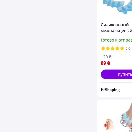
Силиконовый
межпальцевы
корректор раз
Готово к отпра
пальцев Hallux
Blue
5.0
129
₴
89
₴
Купит
𝐄-𝐒𝐡𝐨𝐩𝐢𝐧𝐠