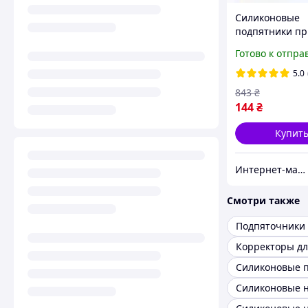
Силиконовые
подпятники п
для обуви 35-40
Готово к отпра
Корректор для
обуви. Полусте
5.0
гелевые
843
₴
144
₴
Купит
Интернет-магазин "Dianora-Style"
Смотри также