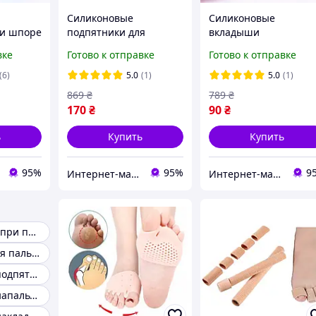
Силиконовые
Силиконовые
ри шпоре
подпятники для
вкладыши
.
увеличения роста
антискользящие в
вке
Готово к отправке
Готово к отправке
 стопы в
1,5см. Полустельки
туфли. Гелевые встав
льки
гелевые для обуви с
прозрачные для обув
(6)
5.0
(1)
5.0
(1)
дополнительной
для смягчения
869
₴
789
₴
амортизацией
170
₴
90
₴
ь
Купить
Купить
95%
95%
9
Интернет-магазин "Dianora-Style"
Интернет-магазин "Dianora-Style"
Подпяточники при пяточной шпоре
Корректоры для пальцев ног
Силиконовые подпяточники
Силиконовые напальчники для ног