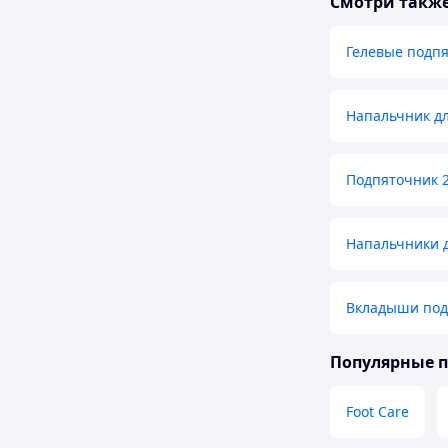
Смотри такж
Гелевые подп
Напальчник дл
Подпяточник 2
Напальчники д
Вкладыши под
Популярные 
Foot Care