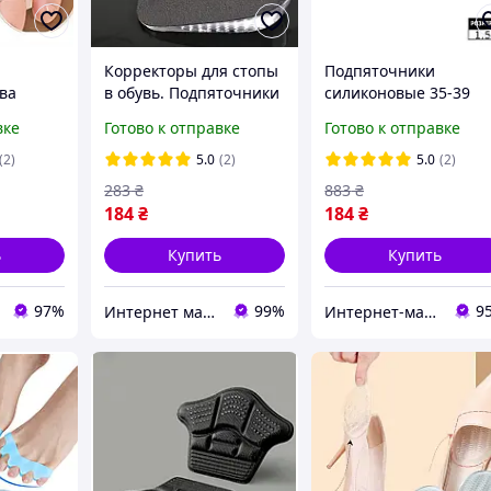
Корректоры для стопы
Подпяточники
ва
в обувь. Подпяточники
силиконовые 35-39
городкой
гелевые 40-45 размер.
размера при шпоре
вке
Готово к отправке
Готово к отправке
 Pro
Полустельки
для обуви. Корректо
силиконовые для
для стопы в обувь.
(2)
5.0
(2)
5.0
(2)
увеличения роста
Полустельки гелевые
283
₴
883
₴
184
₴
184
₴
ь
Купить
Купить
97%
99%
9
Интернет магазин GoGoShop
Интернет-магазин "Dianora-Style"