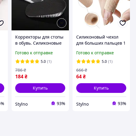
Корректоры для стопы
Силиконовый чехол
в обувь. Силиконовые
для больших пальцев 1
подпяточники
пара 2,5х3см. Гелевые
Готово к отправке
Готово к отправке
полустельки.
напальчники обрезные
Полустельки для
для пальцев ног и рук
5.0
(1)
5.0
(1)
увеличения роста
786
₴
666
₴
1,5см
184
₴
64
₴
Купить
Купить
5%
93%
93%
Stylno
Stylno