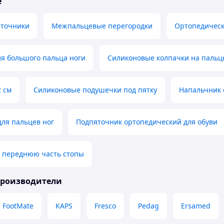
е
яточники
Межпальцевые перегородки
Ортопедическ
я большого пальца ноги
Силиконовые колпачки на пальц
 см
Силиконовые подушечки под пятку
Напальчник 
ля пальцев ног
Подпяточник ортопедический для обуви
 переднюю часть стопы
производители
FootMate
KAPS
Fresco
Pedag
Ersamed