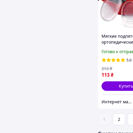
Мягкие подпя
ортопедически
шпоре. Силик
Готово к отпра
подпяточники
прозрачные ра
5.0
для обуви 35-3
212
₴
113
₴
Купит
Интернет магазин GoGoShop
1
2