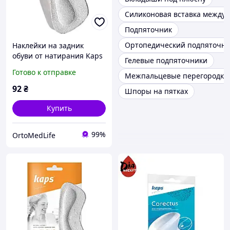
Силиконовая вставка между
Подпяточник
Ортопедический подпяточни
Наклейки на задник
обуви от натирания Kaps
Гелевые подпяточники
Anti Slip (кожаные)
Готово к отправке
Межпальцевые перегородки
92
₴
Шпоры на пятках
Купить
99%
OrtoMedLife