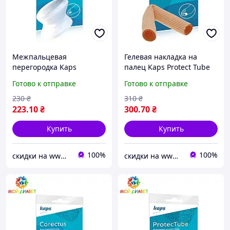
Межпальцевая
Гелевая накладка на
перегородка Kaps
палец Kaps Protect Tube
Corectus
Готово к отправке
Готово к отправке
230
₴
310
₴
223
.10
₴
300
.70
₴
Купить
Купить
100%
100%
скидки на www.toptest-poloska.com.ua
скидки на www.toptest-poloska.com.ua