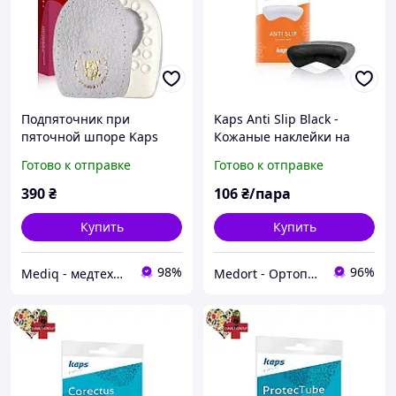
Подпяточник при
Kaps Anti Slip Black -
пяточной шпоре Kaps
Кожаные наклейки на
Heelmed+
задник обуви, чёрные
Готово к отправке
Готово к отправке
390
₴
106
₴/пара
Купить
Купить
98%
96%
Mediq - медтехника товары для здоровья
Medort - Ортопедическая продукция, товары для здоровья