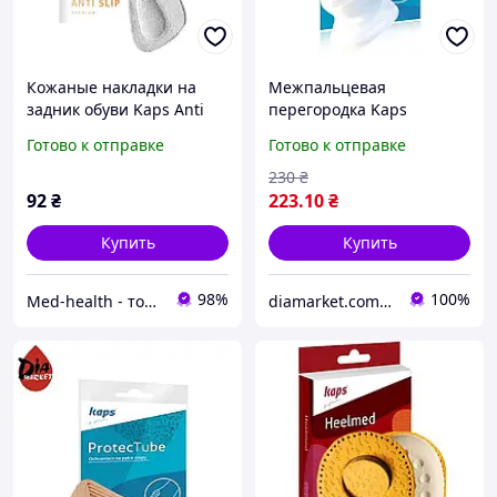
Кожаные накладки на
Межпальцевая
задник обуви Kaps Anti
перегородка Kaps
Slip для предотвращения
Corectus
Готово к отправке
Готово к отправке
натираний
230
₴
92
₴
223
.10
₴
Купить
Купить
98%
100%
Мed-health - товары для красоты и здоровья
diamarket.com.ua - товары для диабетиков