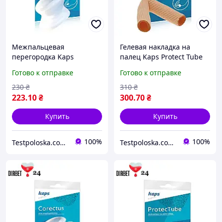
Межпальцевая
Гелевая накладка на
перегородка Kaps
палец Kaps Protect Tube
Corectus
Готово к отправке
Готово к отправке
230
₴
310
₴
223
.10
₴
300
.70
₴
Купить
Купить
100%
100%
Testpoloska.com.ua
Testpoloska.com.ua