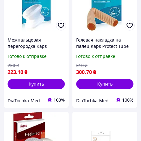
Межпальцевая
Гелевая накладка на
перегородка Kaps
палец Kaps Protect Tube
Corectus
Готово к отправке
Готово к отправке
230
₴
310
₴
223
.10
₴
300
.70
₴
Купить
Купить
100%
100%
DiaTochka-Medical online-shop
DiaTochka-Medical online-shop