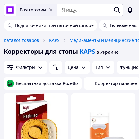
В категории
Подпяточники при пяточной шпоре
Гелевые накл
Каталог товаров
KAPS
Корректоры для стопы
KAPS
в Украине
Фильтры
Цена
Тип
Функцио
Бесплатная доставка Rozetka
Корректор пальцев