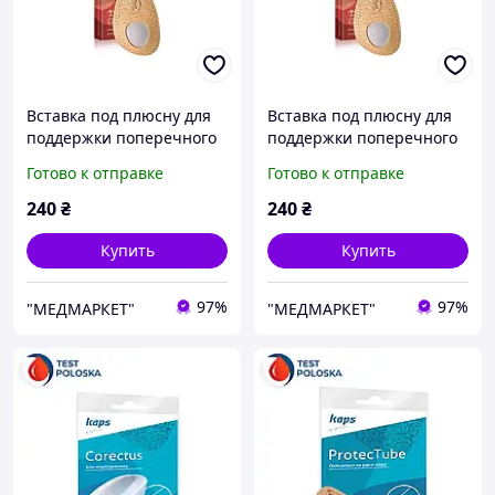
Вставка под плюсну для
Вставка под плюсну для
поддержки поперечного
поддержки поперечного
свода стопы Kaps
свода стопы Kaps
Готово к отправке
Готово к отправке
Restmed р.39-40
Restmed р.41-42
240
₴
240
₴
Купить
Купить
97%
97%
"МЕДМАРКЕТ"
"МЕДМАРКЕТ"