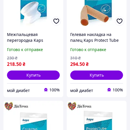
Межпальцевая
Гелевая накладка на
перегородка Kaps
палец Kaps Protect Tube
Corectus
Готово к отправке
Готово к отправке
230
₴
310
₴
218
.50
₴
294
.50
₴
Купить
Купить
100%
100%
мой диабет
мой диабет