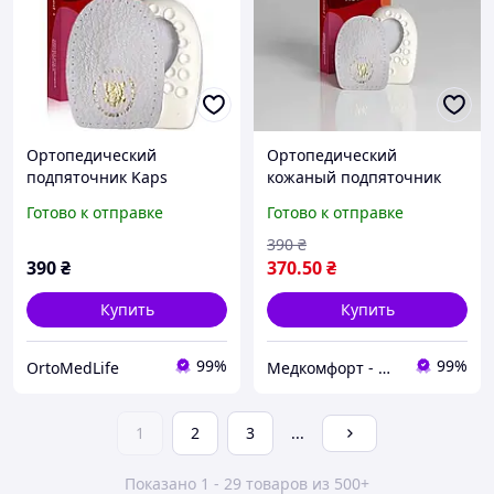
Ортопедический
Ортопедический
подпяточник Kaps
кожаный подпяточник
Heelmed +, при пяточной
при пяточной шпоре
Готово к отправке
Готово к отправке
шпоре
Heelmed+ Kaps
390
₴
390
₴
370
.50
₴
Купить
Купить
99%
99%
OrtoMedLife
Медкомфорт - Маркет здоровья
1
2
3
...
Показано 1 - 29 товаров из 500+