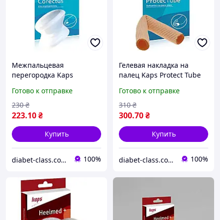
Межпальцевая
Гелевая накладка на
перегородка Kaps
палец Kaps Protect Tube
Corectus
Готово к отправке
Готово к отправке
230
₴
310
₴
223
.10
₴
300
.70
₴
Купить
Купить
100%
100%
diabet-class.com.ua - товары для диабетиков по самым низким ценам
diabet-class.com.ua - товары для диабетиков по самым низким ценам