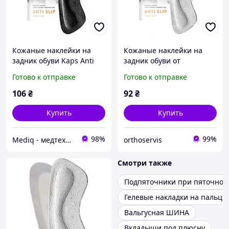
Кожаные наклейки на
Кожаные наклейки на
задник обуви Kaps Anti
задник обуви от
Slip
натирания Kaps Anti Slip
Готово к отправке
Готово к отправке
106
₴
92
₴
Купить
Купить
98%
99%
Mediq - медтехника товары для здоровья
orthoservis
Смотри также
Подпяточники при пяточной
Гелевые накладки на пальцы
Вальгусная ШИНА
Вкладыши под плюсну