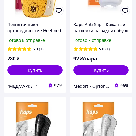
Подпяточники
Kaps Anti Slip - Кожаные
ортопедические Heelmed
наклейки на задник обуви
р.41-43 KAPS
Готово к отправке
Готово к отправке
5.0
(1)
5.0
(1)
280
₴
92
₴/пара
Купить
Купить
97%
96%
"МЕДМАРКЕТ"
Medort - Ортопедическая продукция, товары для здоровья