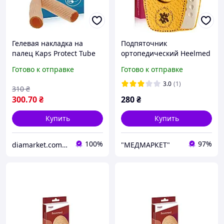
Гелевая накладка на
Подпяточник
палец Kaps Protect Tube
ортопедический Heelmed
р.35-37 KAPS
Готово к отправке
Готово к отправке
3.0
(1)
310
₴
300
.70
₴
280
₴
Купить
Купить
100%
97%
diamarket.com.ua - товары для диабетиков
"МЕДМАРКЕТ"