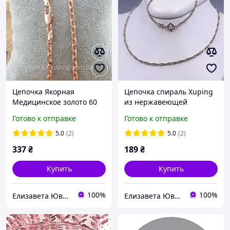
Цепочка Якорная
Цепочка спираль Xuping
Медицинское золото 60
из нержавеющей
см * 3 мм. Позолота РО
медицинской стали, 45 см
Готово к отправке
Готово к отправке
* 2 мм, покрытие родий
5.0
(2)
5.0
(2)
337
₴
189
₴
Купить
Купить
100%
100%
Елизавета Ювелирная бижутерия
Елизавета Ювелирная бижутерия