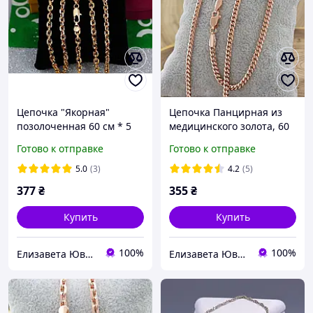
Цепочка "Якорная"
Цепочка Панцирная из
позолоченная 60 см * 5
медицинского золота, 60
мм, Цепочка Медзолото
см * 4 мм. Позолота РО
Готово к отправке
Готово к отправке
5.0
(3)
4.2
(5)
377
₴
355
₴
Купить
Купить
100%
100%
Елизавета Ювелирная бижутерия
Елизавета Ювелирная бижутерия