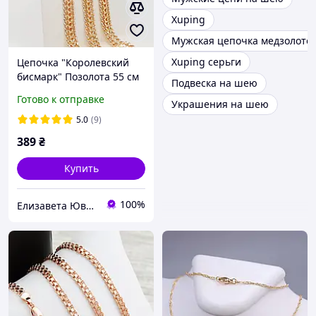
Xuping
Мужская цепочка медзолото
Xuping серьги
Цепочка "Королевский
бисмарк" Позолота 55 см
Подвеска на шею
* 7 мм. Цепочка из
Готово к отправке
Украшения на шею
медицинского золота
5.0
(9)
389
₴
Купить
100%
Елизавета Ювелирная бижутерия