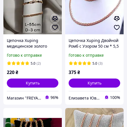
Цепочка Xuping
Цепочка Xuping Двойной
медицинское золото
Ромб с Узором 50 см * 5,5
Ксюпинг длинна 55 см
мм, Позолота РО. Цепочка
Готово к отправке
Готово к отправке
из медицинского золота
5.0
(2)
5.0
(3)
220
₴
375
₴
Купить
Купить
96%
100%
Магазин "FREYAmarket"
Елизавета Ювелирная бижутерия