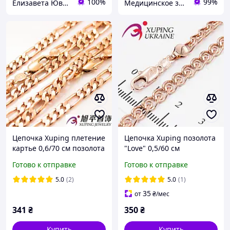
100%
99%
Елизавета Ювелирная бижутерия
Медицинское золото Xuping и Бижутерия оптом
Цепочка Xuping плетение
Цепочка Xuping позолота
картье 0,6/70 см позолота
"Love" 0,5/60 см
524874/2
(Медицинское золото)
Готово к отправке
Готово к отправке
524358
5.0
(2)
5.0
(1)
35
от
₴
/мес
341
₴
350
₴
Купить
Купить