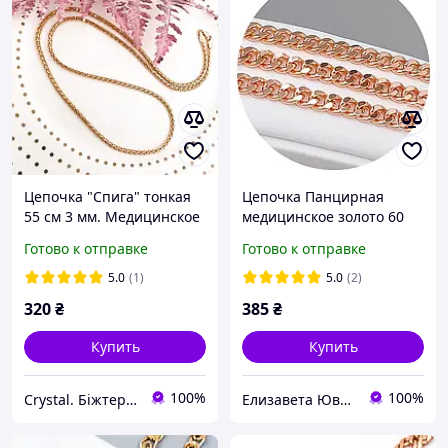
Цепочка "Спига" тонкая
Цепочка Панцирная
55 см 3 мм. Медицинское
медицинское золото 60
золото Xuping.
см * 5 мм, Позолота РО.
Готово к отправке
Готово к отправке
5.0
(1)
5.0
(2)
320
₴
385
₴
Купить
Купить
100%
100%
Crystal. Біжтерія та аксесуари
Елизавета Ювелирная бижутерия