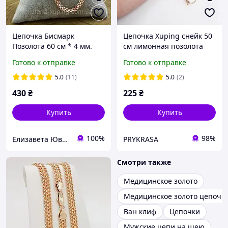
Цепочка Бисмарк
Цепочка Xuping снейк 50
Позолота 60 см * 4 мм.
см лимонная позолота
Цепочка Медицинское
Готово к отправке
Готово к отправке
золото
5.0
(11)
5.0
(2)
430
₴
225
₴
Купить
Купить
100%
98%
Елизавета Ювелирная бижутерия
PRYKRASA
Смотри также
Медицинское золото
Медицинское золото цепочк
Ван клиф
Цепочки
Мужские цепи на шею