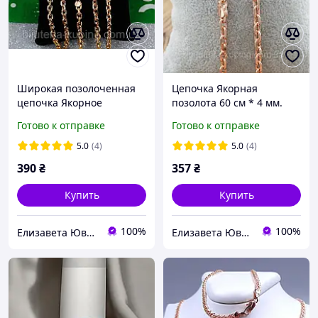
Широкая позолоченная
Цепочка Якорная
цепочка Якорное
позолота 60 см * 4 мм.
плетение 60 см × 6 мм,
Цепочка Медицинское
Готово к отправке
Готово к отправке
Цепочка Медицинское
золото (mar jewelry)
золото
5.0
(4)
5.0
(4)
390
₴
357
₴
Купить
Купить
100%
100%
Елизавета Ювелирная бижутерия
Елизавета Ювелирная бижутерия