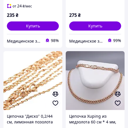
24
от
₴
/мес
235
₴
275
₴
Купить
Купить
98%
99%
Медицинское золото
Медицинское золото Xuping и Бижутерия оптом
Цепочка "Диско" 0,2/44
Цепочка Xuping из
см, лимонная позолота
медзолота 60 см * 4 мм,
(Медицинское золото)
Позолота РО