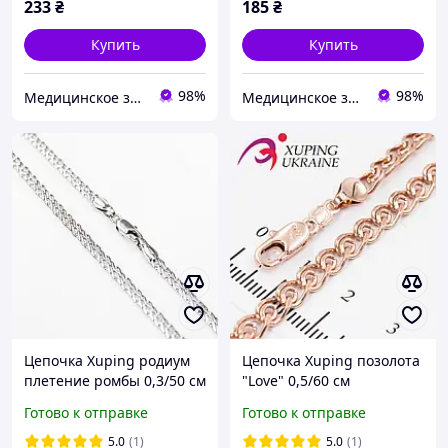
233
₴
185
₴
Купить
Купить
98%
98%
Медицинское золото
Медицинское золото
Цепочка Xuping родиум
Цепочка Xuping позолота
плетение ромбы 0,3/50 см
"Love" 0,5/60 см
924872
(Медицинское золото)
Готово к отправке
Готово к отправке
524358
5.0
(1)
5.0
(1)