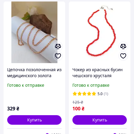
Цепочка позолоченная из
Чокер из красных бусин
медицинского золота
чешского хрусталя
«Лав», длина 60 см,
(330219(1))
Готово к отправке
Готово к отправке
ширина 4 мм
5.0
(1)
125
₴
329
₴
100
₴
Купить
Купить