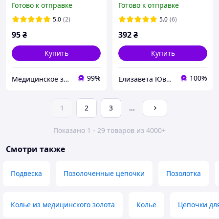
Готово к отправке
Готово к отправке
(324827)
медицинское золото
5.0
(2)
5.0
(6)
95
₴
392
₴
Купить
Купить
99%
100%
Медицинское золото Xuping и Бижутерия оптом
Елизавета Ювелирная бижутерия
1
2
3
...
Показано 1 - 29 товаров из 4000+
Смотри также
Подвеска
Позолоченные цепочки
Позолотка
Колье из медицинского золота
Колье
Цепочки дл