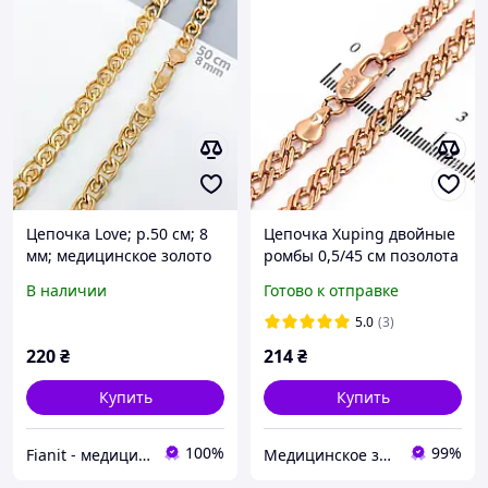
Цепочка Love; р.50 см; 8
Цепочка Xuping двойные
мм; медицинское золото
ромбы 0,5/45 см позолота
Xuping, позолота 18К
624304
В наличии
Готово к отправке
5.0
(3)
220
₴
214
₴
Купить
Купить
100%
99%
Fianit - медицинское золото
Медицинское золото Xuping и Бижутерия оптом