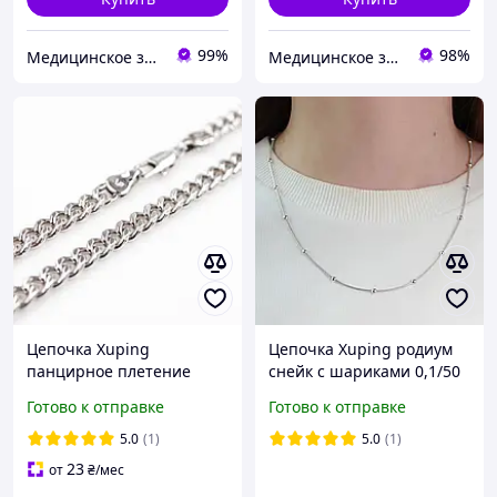
99%
98%
Медицинское золото Xuping и Бижутерия оптом
Медицинское золото
Цепочка Xuping
Цепочка Xuping родиум
панцирное плетение
снейк с шариками 0,1/50
0,5/50 см родий 224824(1)
см 624982
Готово к отправке
Готово к отправке
5.0
(1)
5.0
(1)
23
от
₴
/мес