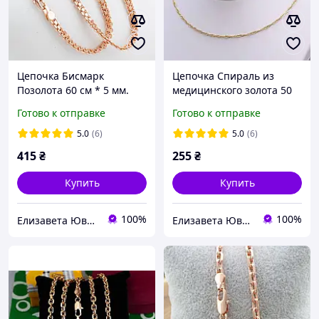
Цепочка Бисмарк
Цепочка Спираль из
Позолота 60 см * 5 мм.
медицинского золота 50
Цепочка из медицинского
см * 2 мм. Цепочка
Готово к отправке
Готово к отправке
золота
позолота 18К Xuping
5.0
(6)
5.0
(6)
415
₴
255
₴
Купить
Купить
100%
100%
Елизавета Ювелирная бижутерия
Елизавета Ювелирная бижутерия