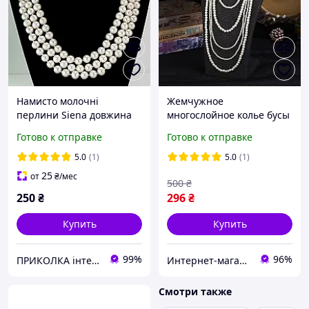
Намисто молочні
Жемчужное
перлини Siena довжина
многослойное колье бусы
160 см намистинка 8 мм
белые (II) 32297
Готово к отправке
Готово к отправке
Fashion Jewelry
5.0
(1)
5.0
(1)
25
от
₴
/мес
500
₴
250
₴
296
₴
Купить
Купить
99%
96%
ПРИКОЛКА інтернет-магазин
Интернет-магазин "Korni"
Смотри также