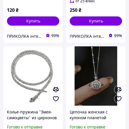
25
от
₴
/мес
120
₴
250
₴
Купить
Купить
99%
99%
ПРИКОЛКА інтернет-магазин
ПРИКОЛКА інтернет-магазин
Колье-пружина "Змея-
Цепочка женская с
самоцветы" из цирконов
кулоном планетой
(330669)
Сатурном Fashion Jewelry
Готово к отправке
Готово к отправке