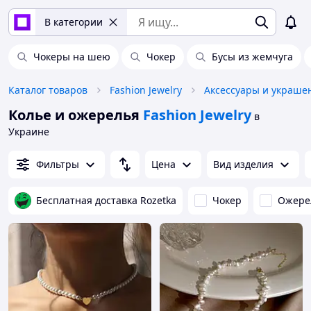
В категории
Чокеры на шею
Чокер
Бусы из жемчуга
Каталог товаров
Fashion Jewelry
Аксессуары и украше
Колье и ожерелья
Fashion Jewelry
в
Украине
Фильтры
Цена
Вид изделия
Бесплатная доставка Rozetka
Чокер
Ожере