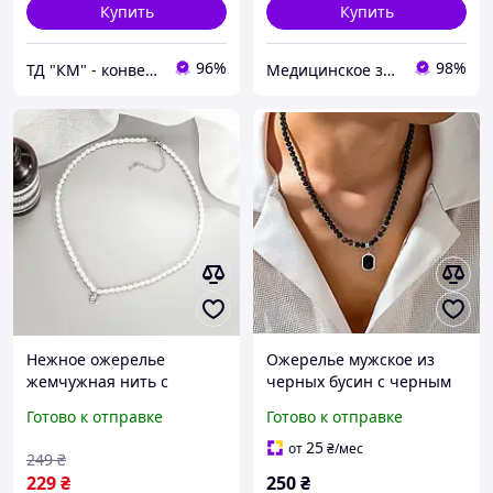
Купить
Купить
96%
98%
ТД "КМ" - конверты почтовые и бандерольные | аксессуары, бижутерия, техника
Медицинское золото
Нежное ожерелье
Ожерелье мужское из
жемчужная нить с
черных бусин с черным
кулоном, элегантные
кулоном арт.377
Готово к отправке
Готово к отправке
жемчужные бусы
"Silhouette"
25
от
₴
/мес
249
₴
229
₴
250
₴