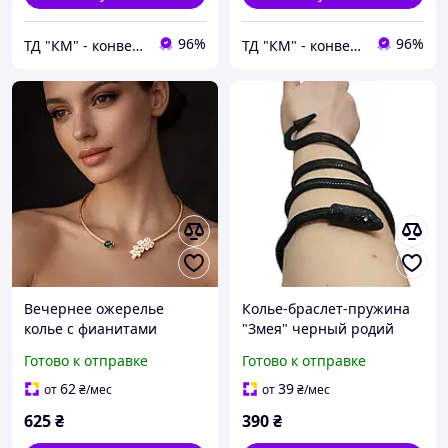
96%
96%
ТД "КМ" - конверты почтовые и бандерольные | аксессуары, бижутерия, техника
ТД "КМ" - конверты почтовые и бандерольные | аксессуары, бижутерия, техника
Вечернее ожерелье
Колье-браслет-пружина
колье с фианитами
"Змея" черный родий
сияющий колосок, 2085
(330670(2))
Готово к отправке
Готово к отправке
62
39
от
₴
/мес
от
₴
/мес
625
₴
390
₴