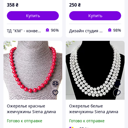
358
₴
250
₴
Купить
Купить
96%
98%
ТД "КМ" - конверты почтовые и бандерольные | аксессуары, бижутерия, техника
Дизайн студия " Art - Лавка". Славутич.
Ожерелье красные
Ожерелье белые
жемчужины Siena длина
жемчужины Siena длина
42 см бусинка 10 мм
120 см бусинка 8 мм
Готово к отправке
Готово к отправке
Fashion Jewelry
Fashion Jewelry