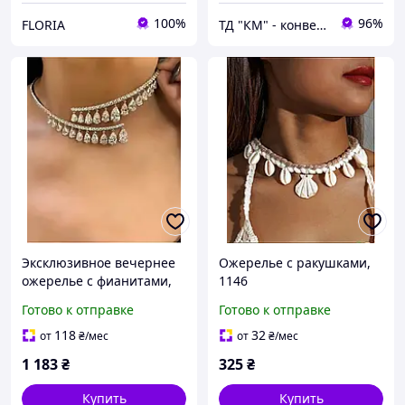
100%
96%
FLORIA
ТД "КМ" - конверты почтовые и бандерольные | аксессуары, бижутерия, техника
Эксклюзивное вечернее
Ожерелье с ракушками,
ожерелье с фианитами,
1146
3296
Готово к отправке
Готово к отправке
118
32
от
₴
/мес
от
₴
/мес
1 183
₴
325
₴
Купить
Купить