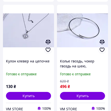
Кулон клевер на цепочке
Колье гвоздь, чокер
гвоздь на шею,
родированная сталь
Готово к отправке
Готово к отправке
620
₴
130
₴
496
₴
Купить
Купить
100%
100%
VM STORE
VM STORE