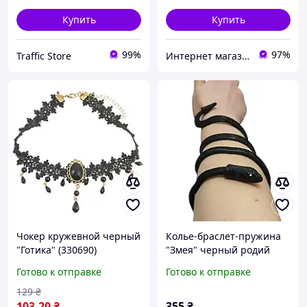
Купить
Купить
99%
97%
Traffic Store
Интернет магазин аксессуаров АЛЬПАКА
Чокер кружевной черный
Колье-браслет-пружина
"Готика" (330690)
"Змея" черный родий
(330670(2))
Готово к отправке
Готово к отправке
129
₴
103
.20
₴
355
₴