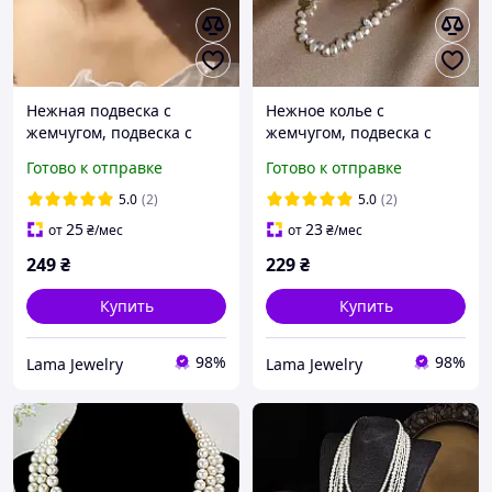
Нежная подвеска с
Нежное колье с
жемчугом, подвеска с
жемчугом, подвеска с
сердечком, чокер из
жемчужинками, кулон,
Готово к отправке
Готово к отправке
жемчужинок, колье,
золото, подарок,
кулон, золото, украшение
украшение, цепочка,
5.0
(2)
5.0
(2)
чокер
25
23
от
₴
/мес
от
₴
/мес
249
₴
229
₴
Купить
Купить
98%
98%
Lama Jewelry
Lama Jewelry