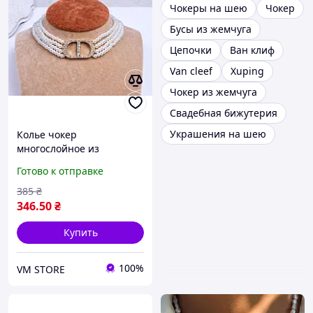
Чокеры на шею
Чокер
Бусы из жемчуга
Цепочки
Ван клиф
Van cleef
Xuping
Чокер из жемчуга
Свадебная бижутерия
Украшения на шею
Колье чокер
многослойное из
жемчужинок
Готово к отправке
385
₴
346
.50
₴
Купить
100%
VM STORE