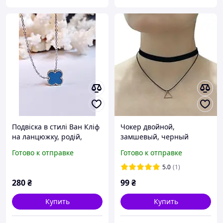
Подвіска в стилі Ван Кліф
Чокер двойной,
на ланцюжку, родій,
замшевый, черный
блакитна конюшинка
"Треугольник" (330695)
Готово к отправке
Готово к отправке
5.0
(1)
280
₴
99
₴
Купить
Купить