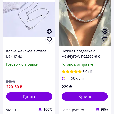
Колье женское в стиле
Нежная подвеска с
Ван клиф
жемчугом, подвеска с
жемчужинками, колье,
Готово к отправке
Готово к отправке
кулон, золото, подарок,
украшение, цепочка,
5.0
(1)
чокер
23
от
₴
/мес
245
₴
220
.50
₴
229
₴
Купить
Купить
100%
98%
VM STORE
Lama Jewelry