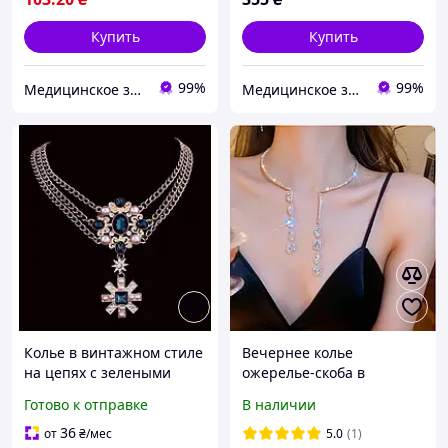
Купить
Купить
99%
99%
Медицинское золото Xuping и Бижутерия оптом
Медицинское золото Xuping и Бижутерия оптом
Колье в винтажном стиле
Вечернее колье
на цепях с зелеными
ожерелье-скоба в
кристаллами, 1901
стразах, 1835-1
Готово к отправке
В наличии
36
от
₴
/мес
5.0
(1)