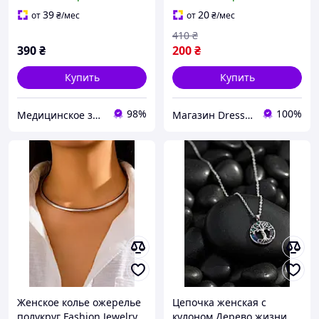
Серебристая
39
20
от
₴
/мес
от
₴
/мес
410
₴
390
₴
200
₴
Купить
Купить
98%
100%
Медицинское золото
Магазин Dress Code
Женское колье ожерелье
Цепочка женская с
полукруг Fashion Jewelry
кулоном Дерево жизни