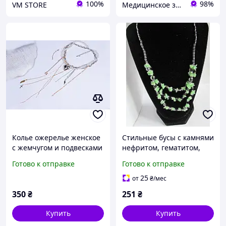
100%
98%
VM STORE
Медицинское золото
Колье ожерелье женское
Стильные бусы с камнями
с жемчугом и подвесками
нефритом, гематитом,
1177
Готово к отправке
Готово к отправке
25
от
₴
/мес
350
₴
251
₴
Купить
Купить