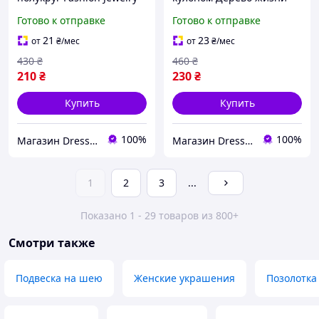
Серебристое
Дерево рода Fashion
Готово к отправке
Готово к отправке
Jewelry Серебристый
21
23
от
₴
/мес
от
₴
/мес
430
₴
460
₴
210
₴
230
₴
Купить
Купить
100%
100%
Магазин Dress Code
Магазин Dress Code
1
2
3
...
Показано 1 - 29 товаров из 800+
Смотри также
Подвеска на шею
Женские украшения
Позолотка