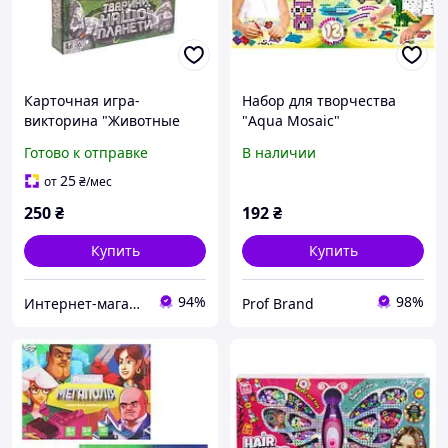
Карточная игра-
Набор для творчества
викторина "Животные
"Aqua Mosaic"
нашей планеты" (укр)
Готово к отправке
В наличии
25
от
₴
/мес
250
₴
192
₴
Купить
Купить
94%
98%
Интернет-магазин серебряных украшений "Талисман"
Prof Brand