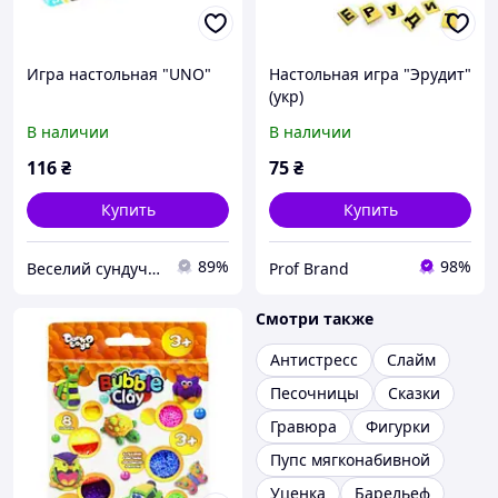
Игра настольная "UNO"
Настольная игра "Эрудит"
(укр)
В наличии
В наличии
116
₴
75
₴
Купить
Купить
89%
98%
Веселий сундучок
Prof Brand
Смотри также
Антистресс
Слайм
Песочницы
Сказки
Гравюра
Фигурки
Пупс мягконабивной
Уценка
Барельеф