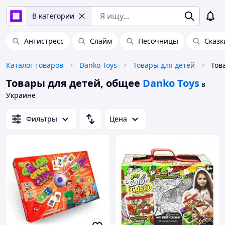
В категории
Антистресс
Слайм
Песочницы
Сказк
Каталог товаров
Danko Toys
Товары для детей
Товары для детей, общее
Danko Toys
в
Украине
Фильтры
Цена