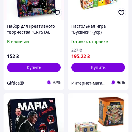
Набор для креативного
Настольная игра
творчества "CRYSTAL
"Буквики" (укр)
MOSAIC", "Тигр"
В наличии
Готово к отправке
227
₴
152
₴
195
.22
₴
Купить
Купить
97%
96%
Giftica🎁
Интернет-магазин "NOWA" - товары для всей семьи!