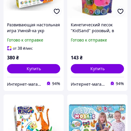
Развивающая настольная
Кинетический песок
игра Умной-ка укр
"KidSand" розовый, в
пакете, 400 г
Готово к отправке
Готово к отправке
38
от
₴
/мес
380
₴
143
₴
Купить
Купить
94%
94%
Интернет-магазин серебряных украшений "Талисман"
Интернет-магазин серебряных украшений "Талисман"