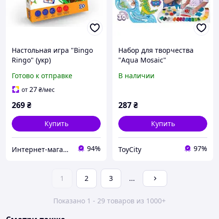
Настольная игра "Bingo
Набор для творчества
Ringo" (укр)
"Aqua Mosaic"
Готово к отправке
В наличии
27
от
₴
/мес
269
₴
287
₴
Купить
Купить
94%
97%
Интернет-магазин серебряных украшений "Талисман"
ToyCity
1
2
3
...
Показано 1 - 29 товаров из 1000+