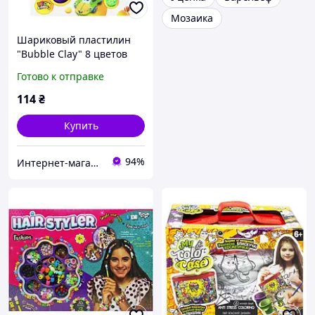
Мозаика
Шариковый пластилин
"Bubble Clay" 8 цветов
укр
Готово к отправке
114
₴
Купить
94%
Интернет-магазин серебряных украшений "Талисман"