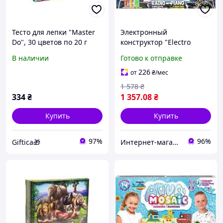
Тесто для лепки "Master
Электронный
Do", 30 цветов по 20 г
конструктор "Electro
Laboratory. Radio+Piano"
В наличии
Готово к отправке
226
от
₴
/мес
1 578
₴
334
₴
1 357
.08
₴
Купить
Купить
97%
96%
Giftica🎁
Интернет-магазин "NOWA" - товары для всей семьи!