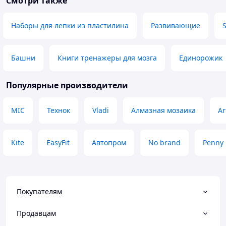
Смотри также
Наборы для лепки из пластилина
Развивающие
Башни
Книги тренажеры для мозга
Единорожик
Популярные производители
MIC
Технок
Vladi
Алмазная мозаика
Ar
Kite
EasyFit
Автопром
No brand
Penny
Покупателям
Продавцам