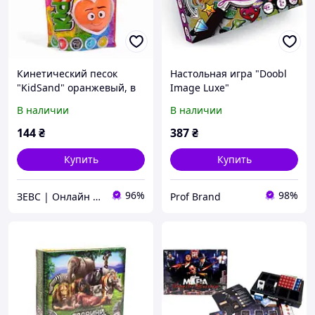
Кинетический песок
Настольная игра "Doobl
"KidSand" оранжевый, в
Image Luxe"
пакете, 600 г Dankotoys
В наличии
В наличии
Пакет Комбинированный
Оранжевый Украина
144
₴
387
₴
Пакет (999959162)
Купить
Купить
96%
98%
ЗЕВС | Онлайн Гипермаркет
Prof Brand