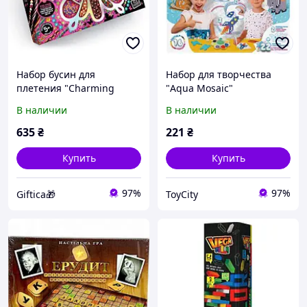
Набор бусин для
Набор для творчества
плетения "Charming
"Aqua Mosaic"
Butterfly"
В наличии
В наличии
635
₴
221
₴
Купить
Купить
97%
97%
Giftica🎁
ToyCity