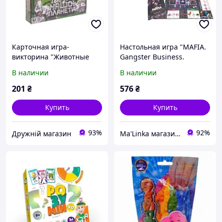
Карточная игра-
Настольная игра "MAFIA.
викторина "Животные
Gangster Business.
нашей планеты" (укр)
Premium" (укр)
В наличии
В наличии
201
₴
576
₴
Купить
Купить
93%
92%
Дружній магазин
Ma'Linka магазин дитячого одягу та взуття