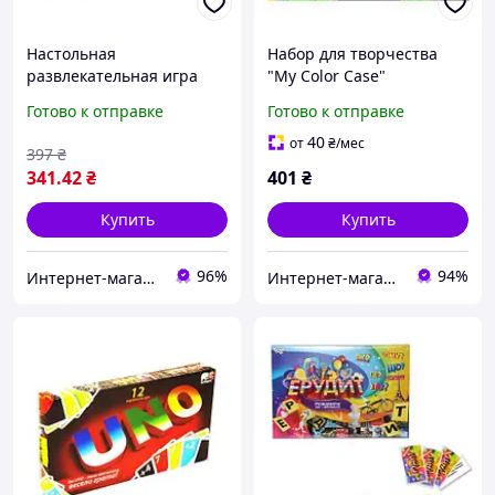
Настольная
Набор для творчества
развлекательная игра
"My Color Case"
"Color Crazy Cups", укр
Готово к отправке
Готово к отправке
40
от
₴
/мес
397
₴
341
.42
₴
401
₴
Купить
Купить
96%
94%
Интернет-магазин "NOWA" - товары для всей семьи!
Интернет-магазин серебряных украшений "Талисман"