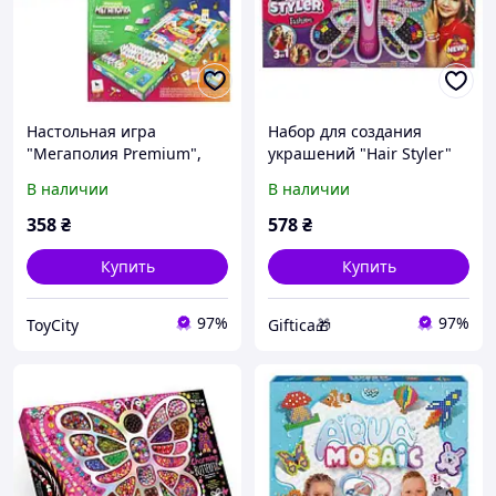
Настольная игра
Набор для создания
"Мегаполия Premium",
украшений "Hair Styler"
укр
В наличии
В наличии
358
₴
578
₴
Купить
Купить
97%
97%
ToyCity
Giftica🎁