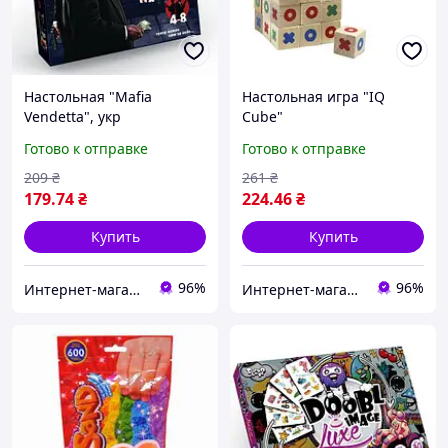
Настольная "Mafia
Настольная игра "IQ
Vendetta", укр
Cube"
Готово к отправке
Готово к отправке
209
₴
261
₴
179
.74
₴
224
.46
₴
Купить
Купить
96%
96%
Интернет-магазин "NOWA" - товары для всей семьи!
Интернет-магазин "NOWA" - товары для всей семьи!