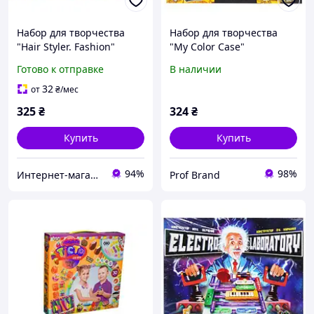
Набор для творчества
Набор для творчества
"Hair Styler. Fashion"
"My Color Casе"
Готово к отправке
В наличии
32
от
₴
/мес
325
₴
324
₴
Купить
Купить
94%
98%
Интернет-магазин серебряных украшений "Талисман"
Prof Brand