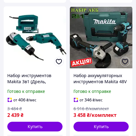
Набор инструментов
Набор аккумуляторных
Makita 3в1 (Дрель,
инструментов Makita 48V
Болгарка, Лобзик),
(Шуруповерт-
Готово к отправке
Готово к отправке
Надежный набор
дрель+Болгарка) Угловая
инструментов для дома
шлифовальная машина
406
346
от
₴
/мес
от
₴
/мес
Макита mm
6Ah УШМ (Дрель
3 484
₴
6 916
₴/комплект
электрическая)
2 439
₴
3 458
₴/комплект
Купить
Купить