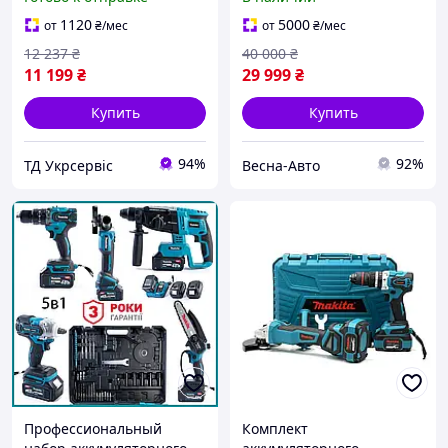
DPO600Z+DPV300Z+набор
аккумуляторов 197952-5
1120
5000
от
₴
/мес
от
₴
/мес
12 237
₴
40 000
₴
11 199
₴
29 999
₴
Купить
Купить
94%
92%
ТД Укрсервіс
Весна-Авто
Профессиональный
Комплект