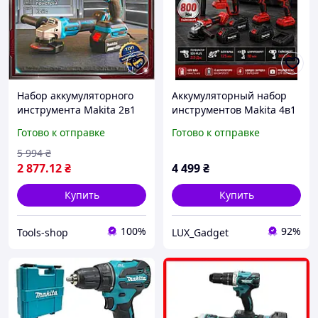
Набор аккумуляторного
Аккумуляторный набор
инструмента Makita 2в1
инструментов Makita 4в1
гайковерт и угловая
48V 6Ah, 4 АКБ
Готово к отправке
Готово к отправке
шлифмашина 48V в кейсе
Перфоратор SDS-Plus 3.5
для ремонта и
Дж + Болгарка 125 мм +
5 994
₴
строительства
Шуруповерт + Гайковер
2 877
.12
₴
4 499
₴
Купить
Купить
100%
92%
Tools-shop
LUX_Gadget