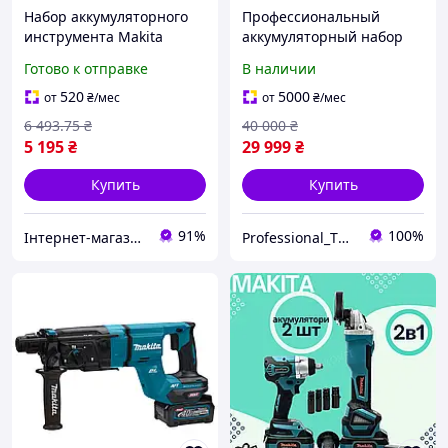
Набор аккумуляторного
Профессиональный
инструмента Makita
аккумуляторный набор
DUC155HN и DMT66BL с 2
инструментов Makita
Готово к отправке
В наличии
аккумуляторами 36В 5Ач
DPO600Z+DPV300Z+набор
и кейсом для сада
аккумуляторов 197952-5
520
5000
от
₴
/мес
от
₴
/мес
PPO26
6 493
.75
₴
40 000
₴
5 195
₴
29 999
₴
Купить
Купить
91%
100%
Інтернет-магазин Clothes-Mall
Professional_TOOLS