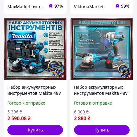
97%
99%
MaxMarket- интернет магазин товаров для дома
ViktoriaMarket
Набор аккумуляторных
Набор аккумуляторных
инструментов Makita 48V
инструментов Makita 48V
6.0Ah шуруповерт и
2в1 гайковерт и болгарка
Готово к отправке
Готово к отправке
угловая шлифмашина для
в пластиковом кейсе для
дома и ремонта
дома и ремонта
5 396
₴
6 000
₴
электроинструменты
электроинструменты
2 590
.08
₴
2 880
₴
Купить
Купить