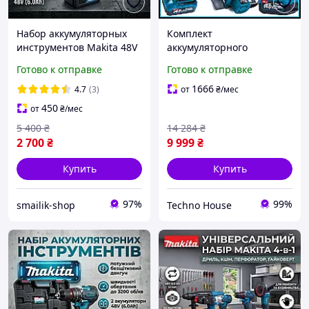
Набор аккумуляторных
Комплект
инструментов Makita 48V
аккумуляторного
6.0 Ач, Болгарка
инструмента Makita (48V)
Готово к отправке
Готово к отправке
профессиональная и
5в1 + 3 АКБ + кейс
шуруповерт с подсветкой
шуруповерт УШМ
1666
4.7
(3)
от
₴
/мес
рабочей зоны с 2 АКБ
гайковерт перфоратор
450
от
₴
/мес
пила
5 400
₴
14 284
₴
2 700
₴
9 999
₴
Купить
Купить
97%
99%
smailik-shop
Techno House