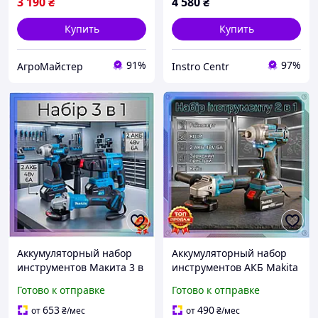
3 190
₴
4 580
₴
Купить
Купить
91%
97%
АгроМайстер
Instro Centr
Аккумуляторный набор
Аккумуляторный набор
инструментов Макита 3 в
инструментов АКБ Makita
1 перфоратор, гайковерт
2в1 48V 6.0Ah гайковерт и
Готово к отправке
Готово к отправке
и УШМ 48V 6.0Ah в кейсе
УШМ в кейсе с зарядным
Аккумуляторный
устройством для
653
490
от
₴
/мес
от
₴
/мес