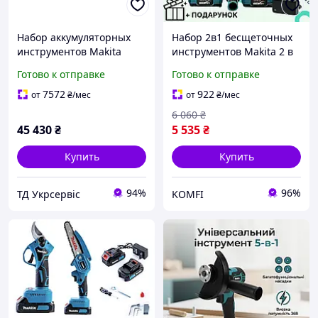
Набор аккумуляторных
Набор 2в1 бесщеточных
инструментов Makita
инструментов Makita 2 в
GA035GZ / HR007GM201
1 с 2 аккумуляторами
Готово к отправке
Готово к отправке
40 В (АКБ и ЗУ) (SET-
Гайковерт+Болгарка
HR007GM201-1024)
Комплект
7572
922
от
₴
/мес
от
₴
/мес
аккумуляторных
6 060
₴
инструментов Макита
45 430
₴
5 535
₴
Купить
Купить
94%
96%
ТД Укрсервіс
KOMFI