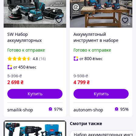
SW Набор
Аккумулятоный
аккумуляторных
инструмент в наборе
инструментов Makita
Makita 48V болгарка
Готово к отправке
Готово к отправке
Pro248S, Шуруповерт с
шуруповерт гайковерт
регулировкой скорости и
перфоратор на
800
4.8
(16)
от
₴
/мес
угловая шлифовальная
аккумуляторе
450
от
₴
/мес
машина с кейсом YY
5 396
₴
9 598
₴
2 698
₴
4 799
₴
Купить
Купить
97%
95%
smailik-shop
autonom-shop
Смотри также
Набор аккумуляторных инст