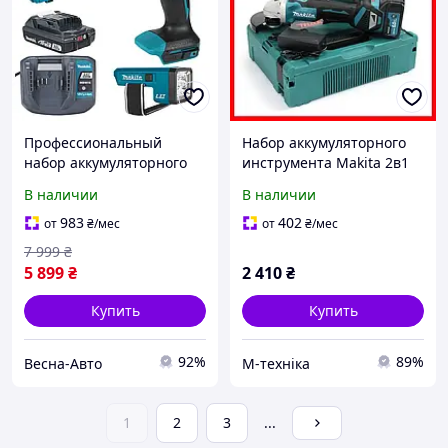
Профессиональный
Набор аккумуляторного
набор аккумуляторного
инструмента Makita 2в1
инструмента Makita LXT
(36V/6A)
В наличии
В наличии
Basic (дрель-шуруповерт
DDF490WV + фонарь
983
402
от
₴
/мес
от
₴
/мес
DEBDML186)
7 999
₴
5 899
₴
2 410
₴
Купить
Купить
92%
89%
Весна-Авто
М-техніка
1
2
3
...