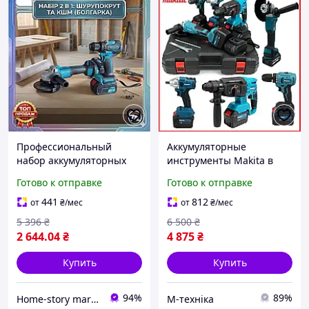
Профессиональный
Аккумуляторные
набор аккумуляторных
инструменты Makita в
инструментов Makita 2 в
крепком кейсе,
Готово к отправке
Готово к отправке
1 48 В 6.0Ah гайковерт с
Высококачественный
подсветкой и УШМ 10000
универсальный набор
441
812
от
₴
/мес
от
₴
/мес
об/мин в чемодане
инструментов 4в1 war
5 396
₴
6 500
₴
2 644
.04
₴
4 875
₴
Купить
Купить
94%
89%
Home-story market
М-техніка