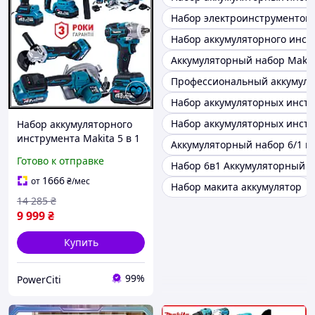
Набор электроинструментов
Набор аккумуляторного инстр
Аккумуляторный набор Makita
Профессиональный аккумуля
Набор аккумуляторных инстр
Набор аккумуляторных инстр
Набор аккумуляторного
инструмента Makita 5 в 1
Аккумуляторный набор 6/1 м
48V 3 АКБ Кейс
Готово к отправке
Набор 6в1 Аккумуляторный M
Шуруповерт Гайковерт
Болгарка Перфоратор
1666
от
₴
/мес
Набор макита аккумулятор
Циркулярка
14 285
₴
9 999
₴
Купить
99%
PowerCiti