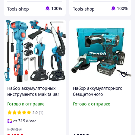
100%
100%
Tools-shop
Tools-shop
Набор аккумуляторных
Набор аккумуляторного
инструментов Makita 3в1
безщеточного
секатор мини-пила
инструмента Makita 2в1,
Готово к отправке
Готово к отправке
высоторез в пластиковом
Болгарка makita DGA 504
кейсе с 2 АКБ 24V/5Ah
+ Шуруповерт makita
5.0
(1)
DTW 485
319
от
₴
/мес
5 200
₴