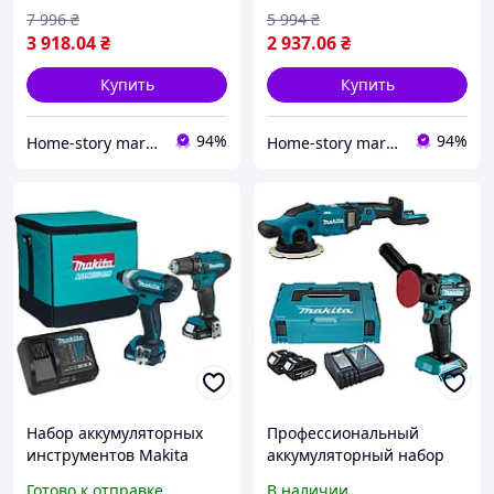
инструмент для дома
домашней работы
7 996
₴
5 994
₴
3 918
.04
₴
2 937
.06
₴
Купить
Купить
94%
94%
Home-story market
Home-story market
Набор аккумуляторных
Профессиональный
инструментов Makita
аккумуляторный набор
CLX224SA (CLX224SA)
инструментов Makita
Готово к отправке
В наличии