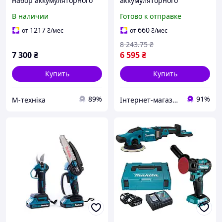
набор аккумуляторного
аккумуляторного
инструмента Makita 5в1
инструмента Makita DGA
В наличии
Готово к отправке
48V (шуруповерт,
506 и DTW 488 с 2 акб 48V
перфоратор, болгарка,
6.0Ah зарядным
1217
660
от
₴
/мес
от
₴
/мес
гайковерт, мини пила) + 3
устройством и кейсом
8 243
.75
₴
АКБ
7 300
₴
6 595
₴
Купить
Купить
89%
91%
М-техніка
Інтернет-магазин Clothes-Mall