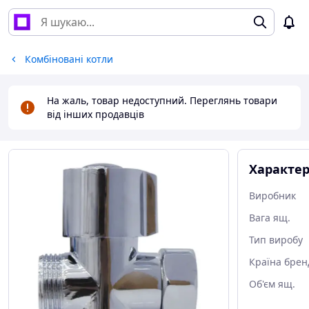
Комбіновані котли
На жаль, товар недоступний. Переглянь товари
від інших продавців
Характе
Виробник
Вага ящ.
Тип виробу
Країна брен
Об'єм ящ.