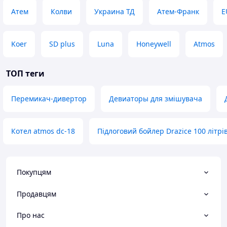
Атем
Колви
Украина ТД
Атем-Франк
E
Koer
SD plus
Luna
Honeywell
Atmos
ТОП теги
Перемикач-дивертор
Девиаторы для змішувача
Котел atmos dc-18
Підлоговий бойлер Drazice 100 літрі
Покупцям
Продавцям
Про нас