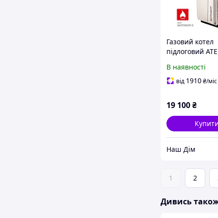
Газовий котел
підлоговий АТ
Житомир-3 КС-
В наявності
1910
від
₴
/міс
19 100
₴
Купит
Наш Дім
1
2
Дивись тако