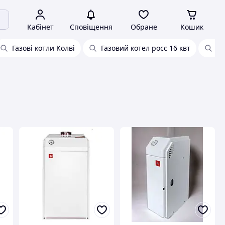
Кабінет
Сповіщення
Обране
Кошик
Газові котли Колві
Газовий котел росс 16 квт
Га