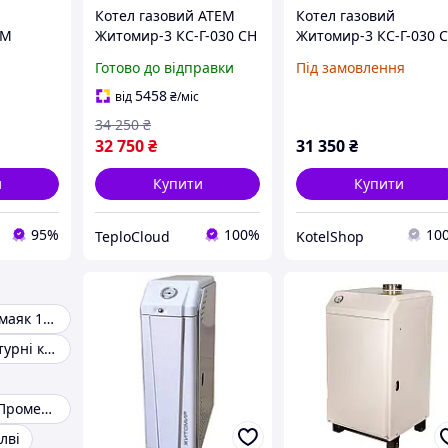
Котел газовий АТЕМ
Котел газовий
ЕМ
Житомир-3 КС-Г-030 СН
Житомир-3 КС-Г-030 
Г-030 СН
димохідний підлоговий
Готово до відправки
Під замовлення
30 кВт одноконтурний
300 м2 італійська
5458
від
₴
/міс
автоматика верхній
34 250
₴
димохід
32 750
₴
31 350
₴
и
Купити
Купити
95%
100%
10
TeploCloud
KotelShop
Котел газовий маяк 16 кс
Газові одноконтурні котли підлогові
Газовий котел Прометей
лві