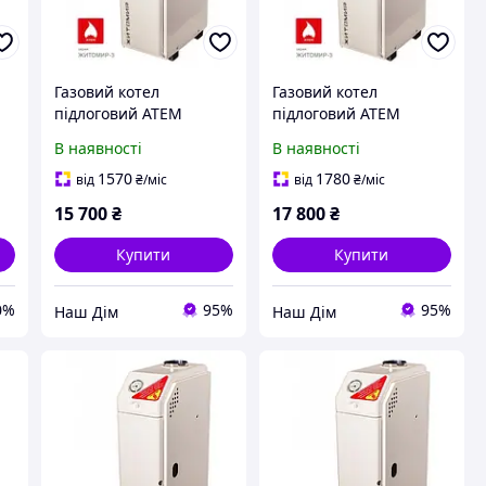
Газовий котел
Газовий котел
підлоговий АТЕМ
підлоговий АТЕМ
Житомир-3 КС-Г-007 СН
Житомир-3 КС-Г-010 СН
В наявності
В наявності
1570
1780
від
₴
/міс
від
₴
/міс
15 700
₴
17 800
₴
Купити
Купити
0%
95%
95%
Наш Дім
Наш Дім