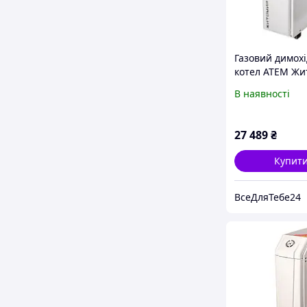
Газовий димох
котел ATEM Жи
КС-Г-010 СН
В наявності
вертикальний,
вихід (АТЕМ)
27 489
₴
Купит
ВсеДляТебе24