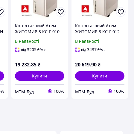
Котел газовий Атем
Котел газовий Атем
СН
ЖИТОМИР-3 КС-Г-010
ЖИТОМИР-3 КС-Г-012
ий
СН (задній)
СН (верхній)
В наявності
В наявності
й
3205
3437
від
₴
/міс
від
₴
/міс
19 232
.85
₴
20 619
.90
₴
Купити
Купити
0%
100%
100%
МТМ-Буд
МТМ-Буд