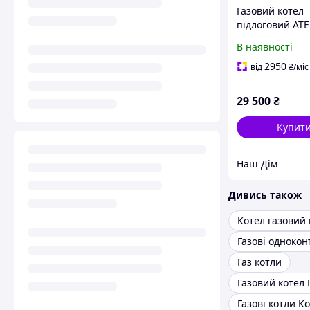
Газовий котел
підлоговий АТ
Житомир-3 КС-
В наявності
2950
від
₴
/міс
29 500
₴
Купит
Наш Дім
Дивись також
Газ котли
Газові котли Ко