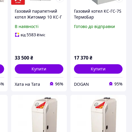
Газовий парапетний
Газовий котел КС-ГС-7S
котел Житомир 10 КС-Г
ТермоБар
030 СН (Котел і
(Парапетний)
В наявності
Готово до відправки
колонка)
5583
від
₴
/міс
33 500
₴
17 370
₴
Купити
Купити
6%
96%
95%
Хата на Тата
DOGAN