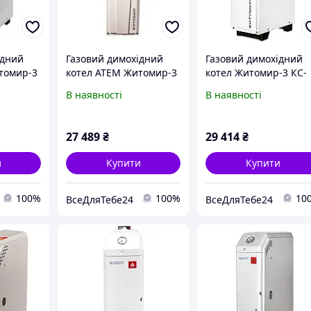
ідний
Газовий димохідний
Газовий димохідний
томир-3
котел ATEM Житомир-3
котел Житомир-3 КС-
КС-Г-010 СН
Г-012 СН
В наявності
В наявності
 верхній
горизонтальний,
горизонтальний
боковий вихід (АТЕМ)
(газовий котел
димохідний)
27 489
₴
29 414
₴
и
Купити
Купити
100%
100%
10
ВсеДляТебе24
ВсеДляТебе24