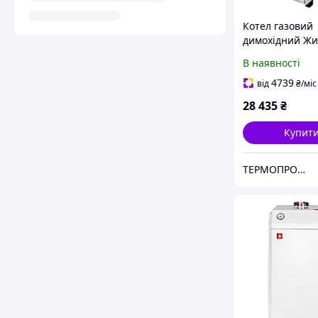
Котел газовий
димохідний Жи
КС-Г-030 СН
В наявності
4739
від
₴
/міс
28 435
₴
Купит
TEPMOПРОМ крамниця та інтернет продажі