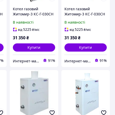
Котел газовий
Котел газовий
СН
Житомир-3 КС-Г-030СН
Житомир-3 КС-Г-030СН
(вгору)
(назад)
В наявності
В наявності
5225
5225
від
₴
/міс
від
₴
/міс
31 350
₴
31 350
₴
Купити
Купити
7%
91%
91%
Интернет-магазин "Господар-Винница"
Интернет-магазин "Господар-Винница"