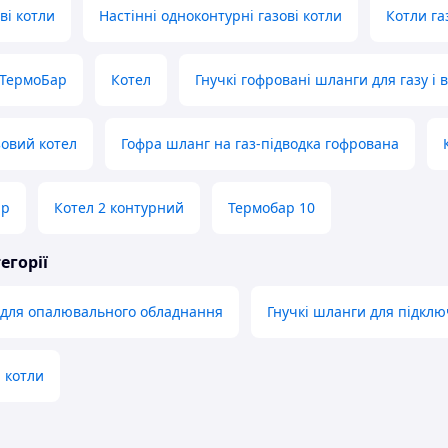
ві котли
Настінні одноконтурні газові котли
Котли га
 ТермоБар
Котел
Гнучкі гофровані шланги для газу і 
зовий котел
Гофра шланг на газ-підводка гофрована
ар
Котел 2 контурний
Термобар 10
егорії
 для опалювального обладнання
Гнучкі шланги для підклю
 котли