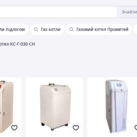
Знайти
ли підлогові
Газ котли
Газовий котел Прометей
отел КС-Г-030 СН