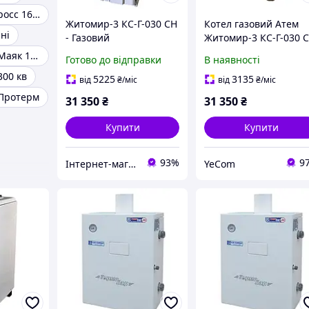
Газовий котел росс 16 квт
Житомир-3 КС-Г-030 СН
Котел газовий Атем
ні
- Газовий
Житомир-3 КС-Г-030 
одноконтурний котел
Газовий котел Маяк 12 КС
Готово до відправки
В наявності
300 кв
5225
3135
від
₴
/міс
від
₴
/міс
 Протерм
31 350
₴
31 350
₴
Купити
Купити
93%
9
Інтернет-магазин "Термостат"
YeCom