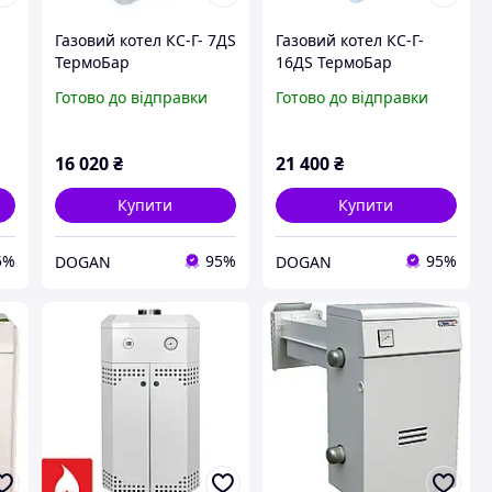
Газовий котел КС-Г- 7ДS
Газовий котел КС-Г-
ТермоБар
16ДS ТермоБар
Готово до відправки
Готово до відправки
16 020
₴
21 400
₴
Купити
Купити
5%
95%
95%
DOGAN
DOGAN