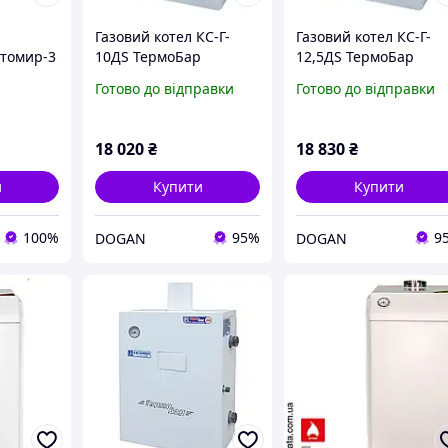
Газовий котел КС-Г-
Газовий котел КС-Г-
томир-3
10ДS ТермоБар
12,5ДS ТермоБар
Готово до відправки
Готово до відправки
18 020
₴
18 830
₴
и
Купити
Купити
100%
95%
9
DOGAN
DOGAN