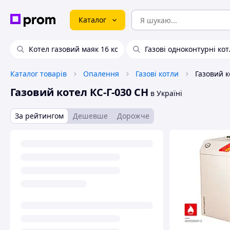
Каталог
Котел газовий маяк 16 кс
Газові одноконтурні кот
Каталог товарів
Опалення
Газові котли
Газовий к
Газовий котел КС-Г-030 СН
в Україні
За рейтингом
Дешевше
Дорожче