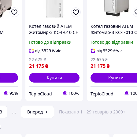
Котел газовий АТЕМ
Котел газовий АТЕМ
ЕМ
Житомир-3 КС-Г-010 СН
Житомир-3 КС-Г-010 
Г-012 СН
одноконтурний
димохідний підлогов
Готово до відправки
Готово до відправки
димохідний підлоговий
10 кВт одноконтурни
котел італійська
100 м2 італійська
3529
3529
від
₴
/міс
від
₴
/міс
автоматика Eurosit
автоматика задній
22 675
₴
22 675
₴
верхній димохід
димохід
21 175
₴
21 175
₴
и
Купити
Купити
95%
100%
10
TeploCloud
TeploCloud
3
...
Вперед
Показано 1 - 29 товарів з 2000+
ж