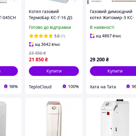
Котел газовий
Газовий димохідний
Г-045СН
ТермоБар КС-Г-16 ДS
котел Житомир-3 КС-
нтурний
димохідний підлоговий
Г-030 СН
Готово до відправки
В наявності
16 кВт одноконтурний
(Одноконтурний,
160 м2 італійська
димохід вгору або
4867
5.0
(1)
від
₴
/міс
автоматика верхній
назад)
3642
від
₴
/міс
димохід
23 350
₴
21 850
₴
29 200
₴
и
Купити
Купити
98%
100%
9
TeploCloud
Хата на Тата