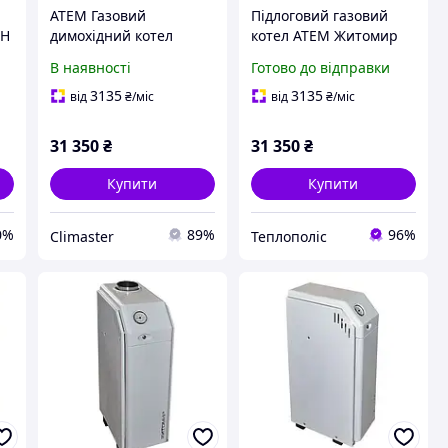
ATEM Газовий
Підлоговий газовий
СН
димохідний котел
котел АТЕМ Житомир
Житомир-3 31,5 кВт
КС-Г-030 СН
В наявності
Готово до відправки
(240-320 м2) (КС-
(горизонтальний)
Г-030СН)
3135
3135
від
₴
/міс
від
₴
/міс
31 350
₴
31 350
₴
Купити
Купити
0%
89%
96%
Climaster
Теплополіс