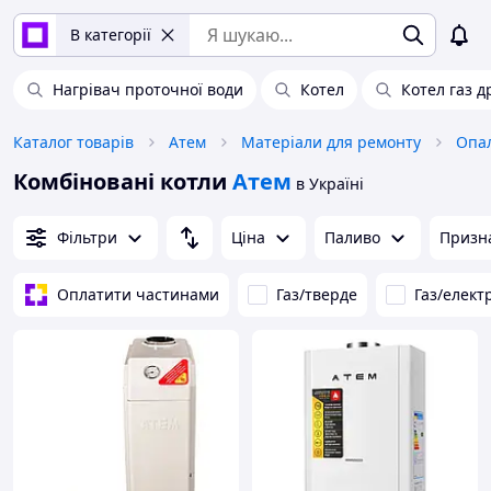
В категорії
Нагрівач проточної води
Котел
Котел газ д
Каталог товарів
Атем
Матеріали для ремонту
Опал
Комбіновані котли
Атем
в Україні
Фільтри
Ціна
Паливо
Призн
Оплатити частинами
Газ/тверде
Газ/елект