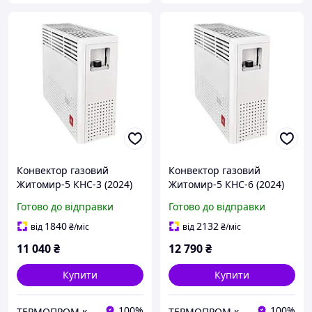
Конвектор газовий
Конвектор газовий
Житомир-5 КНС-3 (2024)
Житомир-5 КНС-6 (2024)
(парапетний блок,
(димохід, форсунки під
Готово до відправки
Готово до відправки
форсунки під балонний
балонний газ)
газ)
1840
2132
від
₴
/міс
від
₴
/міс
11 040
₴
12 790
₴
Купити
Купити
100%
100%
TEPMOПРОМ крамниця та інтернет продажі
TEPMOПРОМ крамниця та інтернет продажі