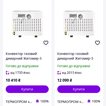
Конвектор газовий
Конвектор газовий
димарний Житомир-5
димарний Житомир-5
КНС-3Д (модель 2024)
КНС-4Д (модель 2024)
Готово до відправки
Готово до відправки
(форсунки під балонний
(форсунки під балонний
газ)
газ)
1735
2015
від
₴
/міс
від
₴
/міс
10 410
₴
12 090
₴
Купити
Купити
100%
100%
TEPMOПРОМ крамниця та інтернет продажі
TEPMOПРОМ крамниця та інтернет продажі