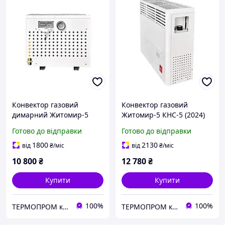
Конвектор газовий
Конвектор газовий
димарний Житомир-5
Житомир-5 КНС-5 (2024)
КНС-2Д (модель 2024)
(димохід, форсунки під
Готово до відправки
Готово до відправки
(форсунки під балонний
балонний газ)
газ)
1800
2130
від
₴
/міс
від
₴
/міс
10 800
₴
12 780
₴
Купити
Купити
100%
100%
TEPMOПРОМ крамниця та інтернет продажі
TEPMOПРОМ крамниця та інтернет продажі