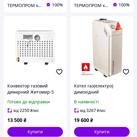
100%
100%
TEPMOПРОМ крамниця та інтернет продажі
TEPMOПРОМ крамниця та інтернет продажі
Конвектор газовий
Котел газ(електро)
димарний Житомир-5
димохідний
КНС-5Д (модель 2024)
двоконтурний Житомир 3
Готово до відправки
В наявності
(форсунки під балонний
КС-ГВ-010 СН_
газ)
2250
3267
від
₴
/міс
від
₴
/міс
13 500
₴
19 600
₴
Купити
Купити