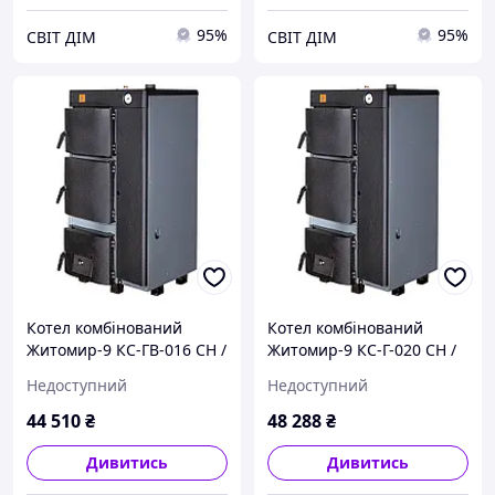
95%
95%
СВІТ ДІМ
СВІТ ДІМ
Котел комбінований
Котел комбінований
Житомир-9 КС-ГВ-016 СН /
Житомир-9 КС-Г-020 СН /
АОТВ-16 (газ + дрова)
АОТВ-20 (газ + дрова)
Недоступний
Недоступний
44 510
₴
48 288
₴
Дивитись
Дивитись