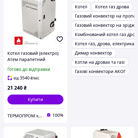
Котел
Котел газ дрова
Газовий конвектор на пропан
Газовий конвектор на зрідже
Комбінований котел газ дров
Котел газ, дрова, електрика
Димар конвектор
Котел газовий (електро)
Атем парапетний
Котли на дровах та газі
двоконтурний Житомир-
Готово до відправки
Газові конвектори АКОГ
М АДГВ 10 СН_
3540
від
₴
/міс
21 240
₴
Купити
100%
TEPMOПРОМ крамниця та інтернет продажі