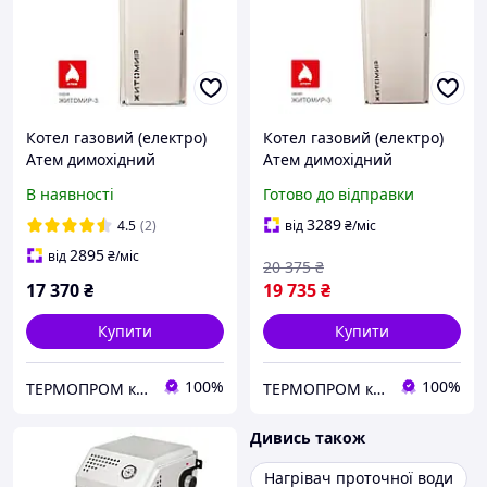
Котел газовий (електро)
Котел газовий (електро)
Атем димохідний
Атем димохідний
Житомир-3 КС-Г-010 СН_
Житомир-3 КС-Г-015 СН_
В наявності
Готово до відправки
3289
4.5
(2)
від
₴
/міс
2895
від
₴
/міс
20 375
₴
17 370
₴
19 735
₴
Купити
Купити
100%
100%
TEPMOПРОМ крамниця та інтернет продажі
TEPMOПРОМ крамниця та інтернет продажі
Дивись також
Нагрівач проточної води