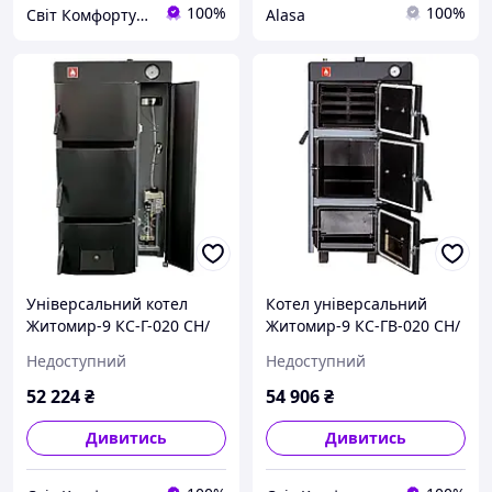
100%
100%
Світ Комфорту - технологічне та кліматичне обладнання, побутова техніка.
Alasa
Універсальний котел
Котел універсальний
Житомир-9 КС-Г-020 СН/
Житомир-9 КС-ГВ-020 СН/
АОТВ-15 (одноконтурний)
АОТВ-15 (двоконтурний)
Недоступний
Недоступний
дрова газ
газ дрова
52 224
₴
54 906
₴
Дивитись
Дивитись