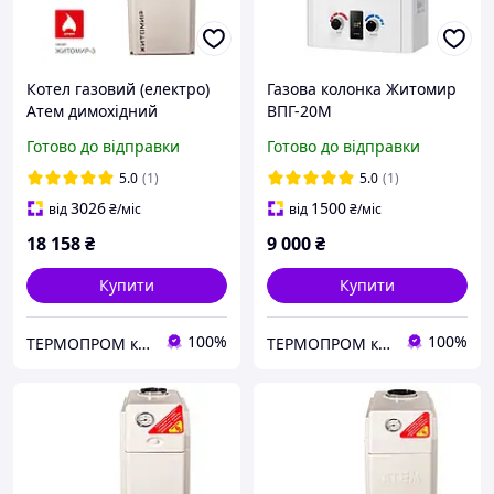
Котел газовий (електро)
Газова колонка Житомир
Атем димохідний
ВПГ-20М
Житомир-3 КС-Г-012 СН_
Готово до відправки
Готово до відправки
5.0
(1)
5.0
(1)
3026
1500
від
₴
/міс
від
₴
/міс
18 158
₴
9 000
₴
Купити
Купити
100%
100%
TEPMOПРОМ крамниця та інтернет продажі
TEPMOПРОМ крамниця та інтернет продажі