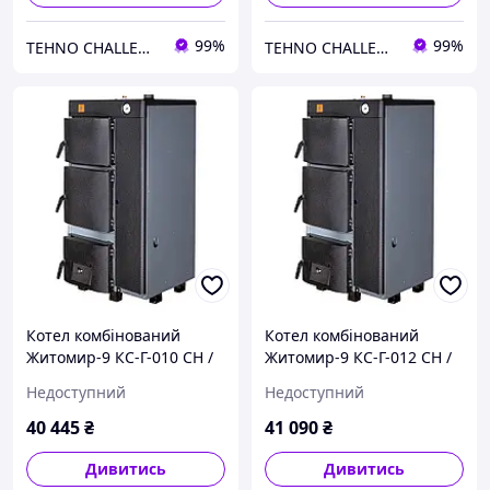
99%
99%
TEHNO CHALLENGE
TEHNO CHALLENGE
Котел комбінований
Котел комбінований
Житомир-9 КС-Г-010 СН /
Житомир-9 КС-Г-012 СН /
АОТВ-10 (газ + дрова)
АОТВ-12 (газ + дрова)
Недоступний
Недоступний
40 445
₴
41 090
₴
Дивитись
Дивитись