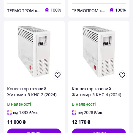
100%
100%
TEPMOПРОМ крамниця та інтернет продажі
TEPMOПРОМ крамниця та інтернет продажі
Конвектор газовий
Конвектор газовий
Житомир-5 КНС-2 (2024)
Житомир-5 КНС-4 (2024)
(парапетний блок,
(парапетний блок,
В наявності
В наявності
форсунки під балонний
форсунки під балонний
газ)
газ)
1833
2028
від
₴
/міс
від
₴
/міс
11 000
₴
12 170
₴