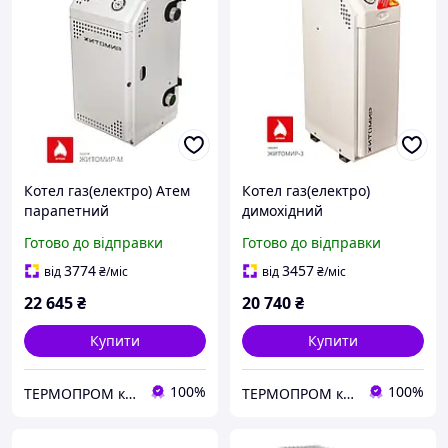
Котел газ(електро) Атем
Котел газ(електро)
парапетний
димохідний
двоконтурний Житомир-
двоконтурний Житомир 3
Готово до відправки
Готово до відправки
М АДГВ 12 СН_
КС-ГВ-12 СН_
3774
3457
від
₴
/міс
від
₴
/міс
22 645
₴
20 740
₴
Купити
Купити
100%
100%
TEPMOПРОМ крамниця та інтернет продажі
TEPMOПРОМ крамниця та інтернет продажі