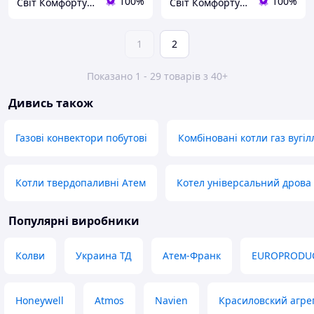
100%
100%
Світ Комфорту - технологічне та кліматичне обладнання, побутова техніка.
Світ Комфорту - технологічне та кліматичне обладнання, побутова техніка.
1
2
Показано 1 - 29 товарів з 40+
Дивись також
Газові конвектори побутові
Комбіновані котли газ вугіл
Котли твердопаливні Атем
Котел універсальний дрова 
Популярні виробники
Колви
Украина ТД
Атем-Франк
EUROPRODU
Honeywell
Atmos
Navien
Красиловский агре