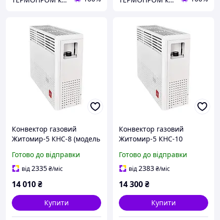
Конвектор газовий
Конвектор газовий
Житомир-5 КНС-8 (модель
Житомир-5 КНС-10
2024) (димохід, форсунки
(модель 2024) (димохід,
Готово до відправки
Готово до відправки
під балонний газ)
форсунки під балонний
газ)
2335
2383
від
₴
/міс
від
₴
/міс
14 010
₴
14 300
₴
Купити
Купити