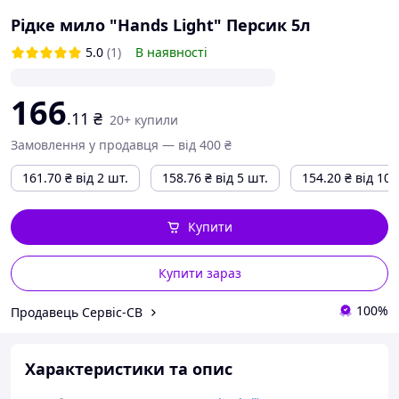
Рідке мило "Hands Light" Пepcик 5л
5.0
(1)
В наявності
166
.11
₴
20+ купили
Замовлення у продавця — від 400 ₴
161.70
₴
від 2 шт.
158.76
₴
від 5 шт.
154.20
₴
від 10 
Купити
Купити зараз
100%
Продавець Сервіс-СВ
Характеристики та опис