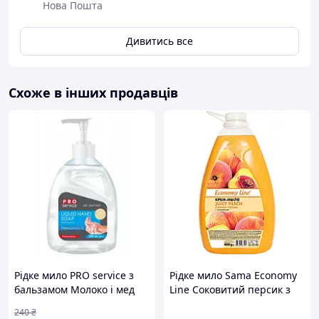
Нова Пошта
Дивитись все
Схоже в інших продавців
Рідке мило PRO service з
Рідке мило Sama Economy
бальзамом Молоко і мед
Line Соковитий персик з
525 мл 4823071641165
гліцерином 4 кг
240
₴
buzyna
(4820270630587) —