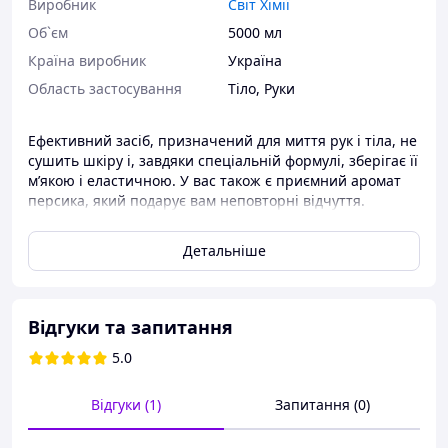
Виробник
Світ Хімії
Об`єм
5000 мл
Країна виробник
Україна
Область застосування
Тіло
,
Руки
Ефективний засіб, призначений для миття рук і тіла, не
сушить шкіру і, завдяки спеціальній формулі, зберігає її
м’якою і еластичною. У вас також є приємний аромат
персика, який подарує вам неповторні відчуття.
Пропонується в пляшках 5000 г.
Детальніше
Відгуки та запитання
5.0
Відгуки (1)
Запитання (0)