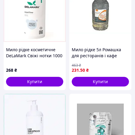
Мило рідке косметичне
Мило рідке 5л Ромашка
DeLaMark Свіжі нотки 1000
для ресторанів і кафе
мл (4820152331939)
ефективний засіб для
463
₴
8K16322KT6
миття рук і посуду
268
₴
231
.50
₴
Купити
Купити