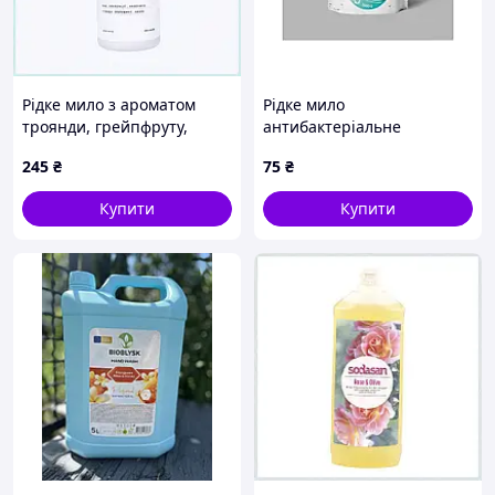
Рідке мило з ароматом
Рідке мило
троянди, грейпфруту,
антибактеріальне
амбри I AM UKRAINIAN
Класичне 500мл (DOYPACK)
245
₴
75
₴
DeLaMark 500 мл
ТМ GALAX
M816H3K903
Купити
Купити