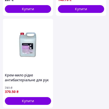
Купити
Купити
Крем-мило рідке
антибактеріальне для рук
зволожуюче з
741
₴
пом'якшуючими
370
.50
₴
властивостями 5л ТМ ПУСЯ
Купити