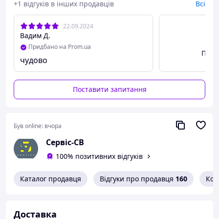
+1 відгуків в інших продавців
Всі
22.09.2024
Вадим Д.
Придбано на Prom.ua
Пере
чудово
Поставити запитання
Був online:
вчора
Сервіс-СВ
100% позитивних відгуків
Каталог продавця
Відгуки про продавця
160
Кон
Доставка