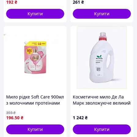
192
₴
261
₴
Доступний
Купити
Купити
Мило рідке Soft Care 900мл
Косметичне мило Де Ла
з молочними протеїнами
Марк зволожуюче великий
для делікатного очищення
об'єм 8K163MT375
393
₴
шкіри з квітковим
196
.50
₴
1 242
₴
ароматом
Купити
Купити