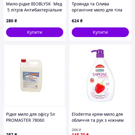
Мило-рідке BIOBLYSK Мед
Троянда та Олива
5 літрів Антибактеріальне
органічне мило для тіла
1000 мл, 877627C3PH
280
₴
624
₴
Купити
Купити
Рідке мило для офісу 5л
Eloderma крем-мило для
PROMASTER 78060
обличчя та рук з ніжним
24X5089P6
ароматом фруктів 1л
286
₴
7B723E46A3
287
₴
148
.70
₴