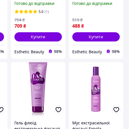
Готово до відправки
Готово до відправки
10 мл
Nourishing 100 мл
5.0
(1)
754
₴
519
₴
709
₴
488
₴
Купити
Купити
8%
98%
98%
Esthetic Beauty
Esthetic Beauty
Гель флюїд
Мус екстрасильної
екстримальна фіксація
фіксації Fanola