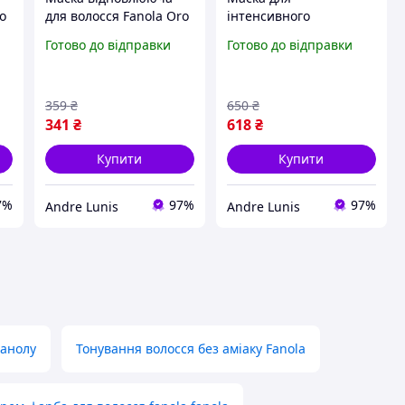
ro
для волосся Fanola Oro
інтенсивного
Therapy 300 мл
зволоження волосся
Готово до відправки
Готово до відправки
Fanola Wonder
Nourishing 1000 мл
359
₴
650
₴
341
₴
618
₴
Купити
Купити
7%
97%
97%
Andre Lunis
Andre Lunis
фанолу
Тонування волосся без аміаку Fanola