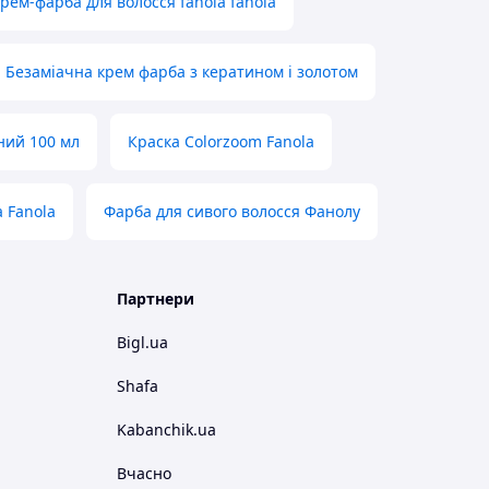
рем-фарба для волосся fanola fanola
Безаміачна крем фарба з кератином і золотом
ний 100 мл
Краска Colorzoom Fanola
 Fanola
Фарба для сивого волосся Фанолу
Партнери
Bigl.ua
Shafa
Kabanchik.ua
Вчасно