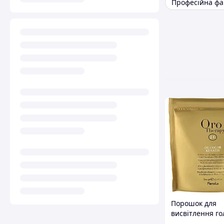
Порошок для
висвітлення г
FANOLA Oro Th