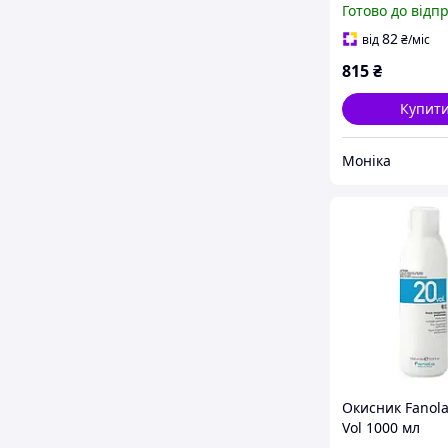
Готово до відп
500 мл
82
від
₴
/міс
815
₴
Купит
Моніка
Окисник Fanola
Vol 1000 мл