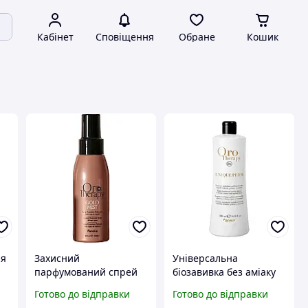
Кабінет
Сповіщення
Обране
Кошик
ня
Захисний
Універсальна
парфумований спрей
біозавивка без аміаку
Fanola Oro Therapy 100
Fanola Oro Therapy 500
Готово до відправки
Готово до відправки
0
мл
мл