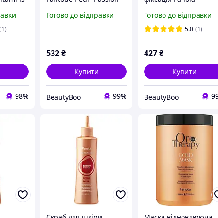
plex
300 мл
Fantouch Fix It 500 мл
равки
Готово до відправки
Готово до відправки
5 мл
(1)
5.0
(1)
532
₴
427
₴
и
Купити
Купити
98%
99%
9
BeautyBoo
BeautyBoo
Скраб для шкіри
Маска відновлююча