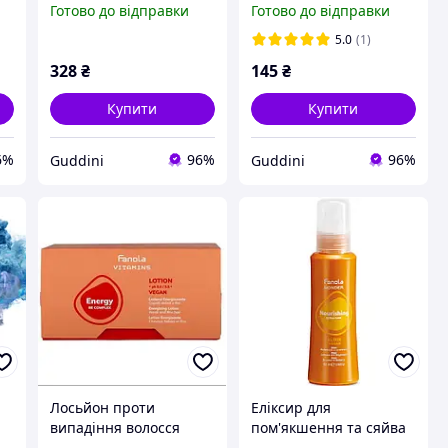
Готово до відправки
Готово до відправки
5.0
(1)
328
₴
145
₴
Купити
Купити
6%
96%
96%
Guddini
Guddini
Лосьйон проти
Еліксир для
випадіння волосся
пом'якшення та сяйва
0
Fanola Vitamins 12 шт
волосся Fanola Wonder