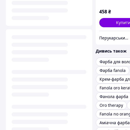
458
₴
Купит
Перукарський Рай
Дивись також
Фарба для воло
Фарба fanola
Fanola oro kera
Фанола фарба
Oro therapy
Fanola no oran
Аміачна фарба