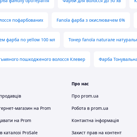
рба фанолу оротерапія
Фарби для волосся до 50 хв
К
лосся пофарбованих
Fanola фарба з окислювачем 6%
ем фарба no yellow 100 мл
Тонер fanola naturaле натураль
тьмяного пошкодженого волосся Клевер
Фарба Тонувальна
Про нас
 продавців
Про prom.ua
тернет-магазин
на Prom
Робота в prom.ua
авати на Prom
Контактна інформація
 каталозі ProSale
Захист прав на контент