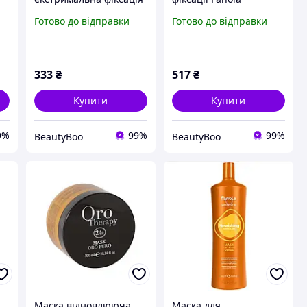
Fanola Fantouch Give
Fantouch 300 мл
Готово до відправки
Готово до відправки
Me Hold 250 мл
333
₴
517
₴
Купити
Купити
9%
99%
99%
BeautyBoo
BeautyBoo
Маска відновлююча
Маска для