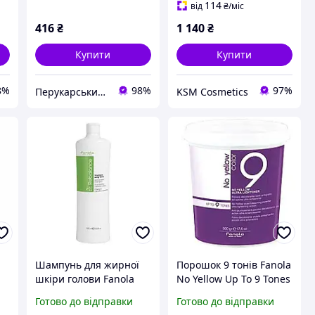
114
від
₴
/міс
416
₴
1 140
₴
Купити
Купити
8%
98%
97%
Перукарський Рай
KSM Cosmetics
Шампунь для жирної
Порошок 9 тонів Fanola
шкіри голови Fanola
No Yellow Up To 9 Tones
00
Sebum Regulator
500 мл
Готово до відправки
Готово до відправки
Shampoo 1000мл