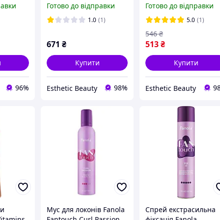
равки
Готово до відправки
Готово до відправки
мл
мл
1.0
(1)
5.0
(1)
546
₴
671
₴
513
₴
и
Купити
Купити
96%
98%
9
Esthetic Beauty
Esthetic Beauty
ри
Мус для локонів Fanola
Спрей екстрасильна
Vitamins
Fantouch Curl Passion
фіксація Fanola