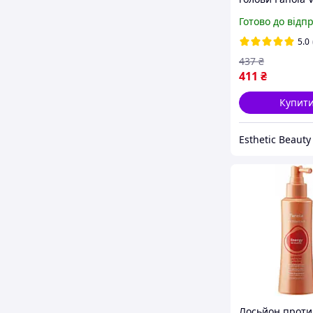
Energy Be Com
Готово до відп
Detox Scrub 19
5.0
437
₴
411
₴
Купит
Esthetic Beauty
Лосьйон проти