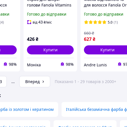
осся
голови Fanola Vitamins
для волосся Fanola O
s Energy
Energy Detox 195 мл
Therapy 1000 мл
равки
Готово до відправки
Готово до відправки
43
(4)
від
₴
/міс
5.0
(1)
660
₴
426
₴
627
₴
и
Купити
Купити
98%
98%
9
Моніка
Andre Lunis
3
...
Вперед
Показано 1 - 29 товарів з 2000+
ж
рба із золотом і кератином
Італійська безаміачна фарба 