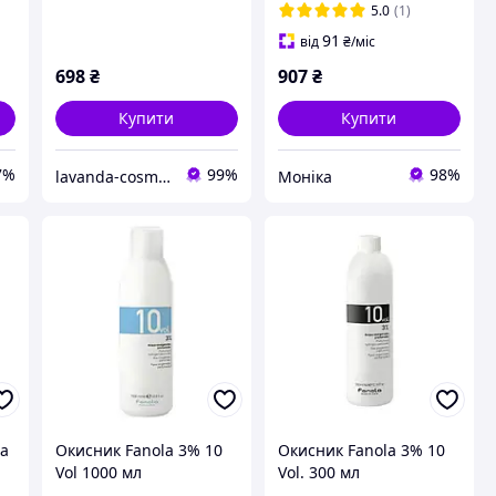
5.0
(1)
91
від
₴
/міс
698
₴
907
₴
Купити
Купити
7%
99%
98%
lavanda-cosmetic.prom.ua
Моніка
la
Окисник Fanola 3% 10
Окисник Fanola 3% 10
Vol 1000 мл
Vol. 300 мл