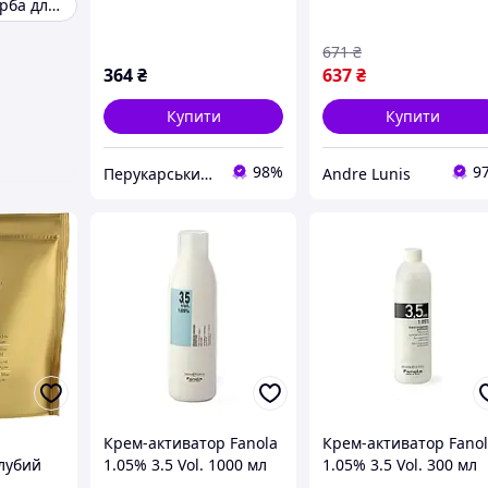
Професійна фарба для волосся
волосся 200мл
671
₴
364
₴
637
₴
Купити
Купити
98%
9
Перукарський Рай
Andre Lunis
Крем-активатор Fanola
Крем-активатор Fano
олубий
1.05% 3.5 Vol. 1000 мл
1.05% 3.5 Vol. 300 мл
eraphy