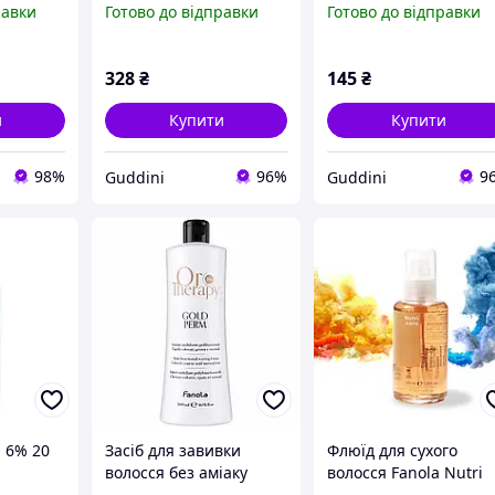
равки
Готово до відправки
Готово до відправки
328
₴
145
₴
и
Купити
Купити
98%
96%
9
Guddini
Guddini
 6% 20
Засіб для завивки
Флюїд для сухого
волосся без аміаку
волосся Fanola Nutri
Fanola Oro Therapy 500
Care Restructuring 10