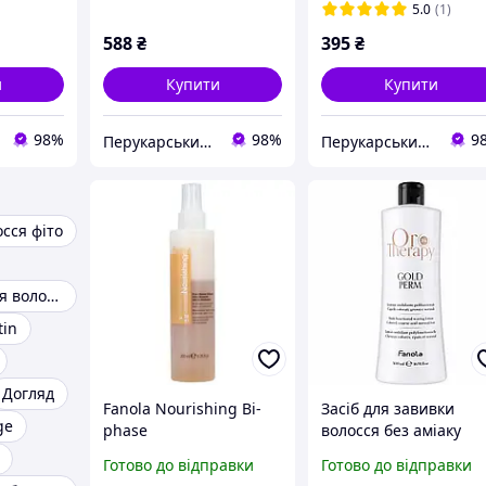
150мл
мл
5.0
(1)
588
₴
395
₴
и
Купити
Купити
98%
98%
9
Перукарський Рай
Перукарський Рай
сся фіто
Крем-фарба для волосся Fanola
tin
Догляд
Fanola Nourishing Bi-
Засіб для завивки
ge
phase
волосся без аміаку
Conditioner_Двофазний
Fanola Oro Therapy 5
Готово до відправки
Готово до відправки
спрей для сухого
мл