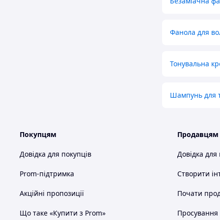
Безаміачна фа
Фанола для во
Тонувальна кр
Шампунь для 
Покупцям
Продавцям
Довідка для покупців
Довідка для
Prom-підтримка
Створити ін
Акційні пропозиції
Почати прод
Що таке «Купити з Prom»
Просування в