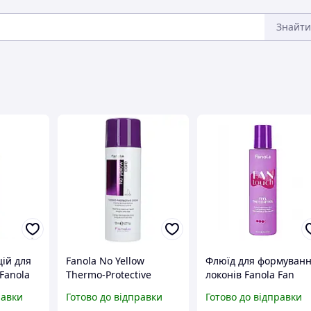
Знайти
ій для
Fanola No Yellow
Флюїд для формуван
 Fanola
Thermo-Protective
локонів Fanola Fan
Cream_Термозахисний
Touch Curl Fluid
равки
Готово до відправки
Готово до відправки
крем для волосся
середньої фіксації, 20