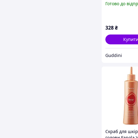
Готово до відп
328
₴
Купит
Guddini
Скраб для шкі
голови Fanola 