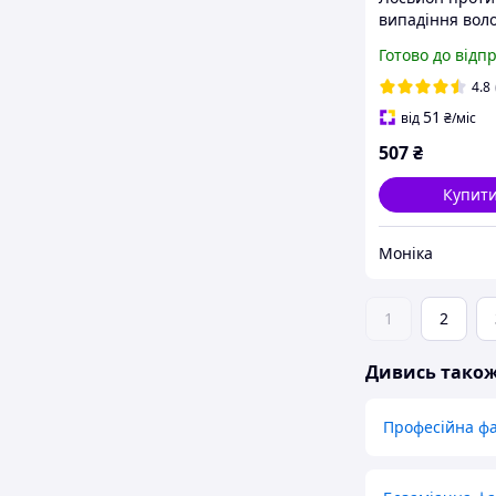
випадіння вол
Fanola Vitamin
Готово до відп
150 мл
4.8
51
від
₴
/міс
507
₴
Купит
Моніка
1
2
Дивись тако
Професійна фа