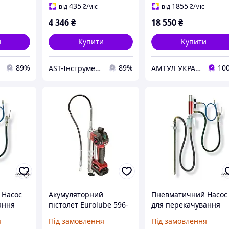
26716
435
1855
від
₴
/міс
від
₴
/міс
4 346
₴
18 550
₴
и
Купити
Купити
89%
89%
10
AST-Інструмент
АМТУЛ УКРАЇНА
 Насос
Акумуляторний
Пневматичний Насос
ання
пістолет Eurolube 596-
для перекачування
н -
C1 для консистентних
технічних рідин -
я
Під замовлення
Під замовлення
60
мастил
Eurolube B13760