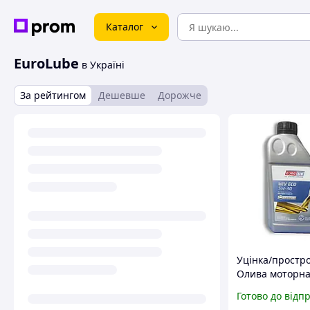
Каталог
EuroLube
в Україні
За рейтингом
Дешевше
Дорожче
Уцінка/простр
Олива моторн
EUROLUBE WIV
Готово до відп
5W30 1л