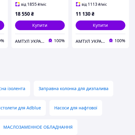
10341
1855
1113
від
₴
/міс
від
₴
/міс
18 550
₴
11 130
₴
Купити
Купити
0%
100%
100%
АМТУЛ УКРАЇНА
АМТУЛ УКРАЇНА
існа ізолента
Заправна колонка для дизпалива
істолети для Adblue
Насоси для нафтової
МАСЛОЗАМЕННОЕ ОБЛАДНАННЯ