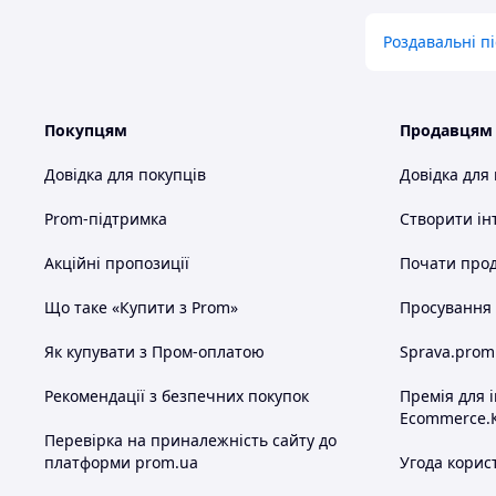
Роздавальні п
Покупцям
Продавцям
Довідка для покупців
Довідка для
Prom-підтримка
Створити ін
Акційні пропозиції
Почати прод
Що таке «Купити з Prom»
Просування в
Як купувати з Пром-оплатою
Sprava.prom
Рекомендації з безпечних покупок
Премія для 
Ecommerce.
Перевірка на приналежність сайту до
платформи prom.ua
Угода корис