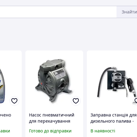
Знайти
очено
Насос пневматичний
Заправна станція для
а
для перекачування
дизельного палива -
 ECO
оливи та дизельного
Eurolube 10140, Швец
равки
Готово до відправки
В наявності
пального - Eurolube