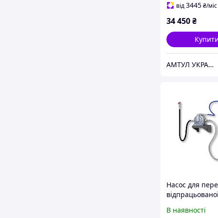
3445
від
₴
/міс
34 450
₴
Купит
АМТУЛ УКРАЇНА
Насос для пер
відпрацьованої
комплектом дл
В наявності
підключення - 