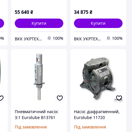
55 640
₴
34 875
₴
Купити
Купити
0%
100%
100%
ВКК УКРТЕХАВТО ТОВ
ВКК УКРТЕХАВТО ТОВ
Пневматичний насос
Насос діафрагменний,
3:1 Eurolube B13761
Eurolube 11720
для перекачування
(Швеція)
Під замовлення
Під замовлення
технічних рідин