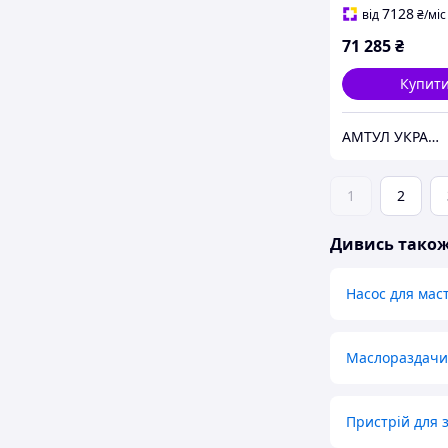
7128
від
₴
/міс
71 285
₴
Купит
АМТУЛ УКРАЇНА
1
2
Дивись тако
Насос для мас
Маслораздачи
Пристрій для 