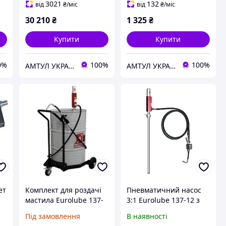
Eurolube 10150
3021
132
від
₴
/міс
від
₴
/міс
30 210
₴
1 325
₴
Купити
Купити
0%
100%
100%
АМТУЛ УКРАЇНА
АМТУЛ УКРАЇНА
ет
Комплект для роздачі
Пневматичний насос
мастила Eurolube 137-
3:1 Eurolube 137-12 з
16 на мобільному візку
електронним
Під замовлення
В наявності
лічильником