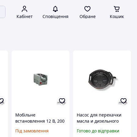
Кабінет
Сповіщення
Обране
Кошик
Мобільне
Насос для перекачки
встановлення 12 В, 200
масла и дизельного
ія
л. для роздавлення
топлива ручной -
Під замовлення
Готово до відправки
дизельного палива
Eurolube 10730