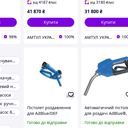
11760
4187
3180
від
₴
/міс
від
₴
/міс
41 870
₴
31 800
₴
и
Купити
Купити
98%
100%
10
АМТУЛ УКРАЇНА
АМТУЛ УКРАЇНА
Насос для відкачування масла
Насос для перекачування палива
Ручний поршневий насос
асоси
Масляний насос ручний
Пістолет роздавлення
Автоматичний пістол
Електричний насос бочковий
для AdBlue/DEF
для роздачі AdBlue®,
Eurolube 3369175
Eurolube 3369176
Готово до відправки
Готово до відправки