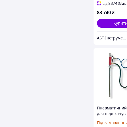
317-47
8374
від
₴
/міс
83 740
₴
Купит
AST-Інструмент
Пневматичний
для перекачув
технічних ріди
Під замовленн
Eurolube B137