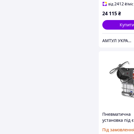
2412
від
₴
/міс
24 115
₴
Купит
АМТУЛ УКРАЇНА
Пневматична
установка під 
1000 л Eurolub
Під замовленн