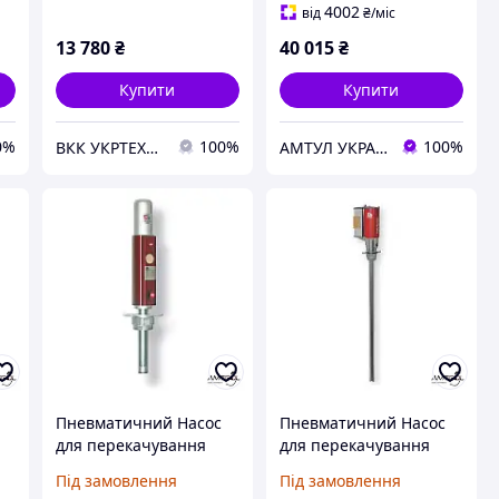
4002
від
₴
/міс
13 780
₴
40 015
₴
Купити
Купити
0%
100%
100%
ВКК УКРТЕХАВТО ТОВ
АМТУЛ УКРАЇНА
Пневматичний Насос
Пневматичний Насос
для перекачування
для перекачування
технічних рідин -
технічних рідин -
Під замовлення
Під замовлення
Eurolube B13760
Eurolube B13760