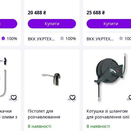
20 488
₴
25 688
₴
и
Купити
Купити
100%
100%
10
ВКК УКРТЕХАВТО ТОВ
ВКК УКРТЕХАВТО ТОВ
екачки
Пістолет для
Котушка зі шлангом
 оливи з
розчавлювання
для розчавлення олії
я
консистентного
Eurolube 17820
В наявності
В наявності
Eurolube
мастила Eurolube