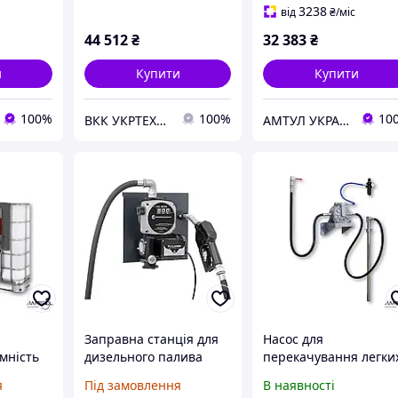
3238
від
₴
/міс
44 512
₴
32 383
₴
и
Купити
Купити
100%
100%
10
ВКК УКРТЕХАВТО ТОВ
АМТУЛ УКРАЇНА
Заправна станція для
Насос для
ємність
дизельного палива
перекачування легки
e 137-26
Eurolube 10140
олив або дизельного
я
Під замовлення
В наявності
палива з великою