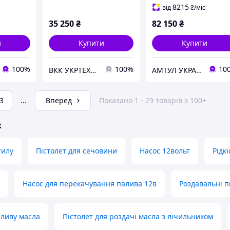
продуктивністю
8215
від
₴
/міс
Eurolube 117-40
35 250
₴
82 150
₴
и
Купити
Купити
100%
100%
10
ВКК УКРТЕХАВТО ТОВ
АМТУЛ УКРАЇНА
3
...
Вперед
Показано 1 - 29 товарів з 100+
ж
тилу
Пістолет для сечовини
Насос 12вольт
Рідк
Насос для перекачування палива 12в
Роздавальні п
зливу масла
Пістолет для роздачі масла з лічильником