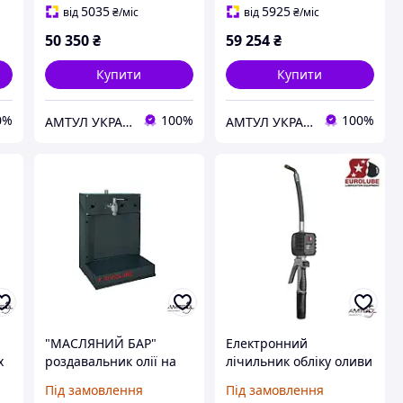
5035
5925
від
₴
/міс
від
₴
/міс
50 350
₴
59 254
₴
Купити
Купити
0%
100%
100%
АМТУЛ УКРАЇНА
АМТУЛ УКРАЇНА
"МАСЛЯНИЙ БАР"
Електронний
х
роздавальник олії на
лічильник обліку оливи
один кран Eurolube
з пістолетом для
Під замовлення
Під замовлення
16755
роздавлення Eurolube