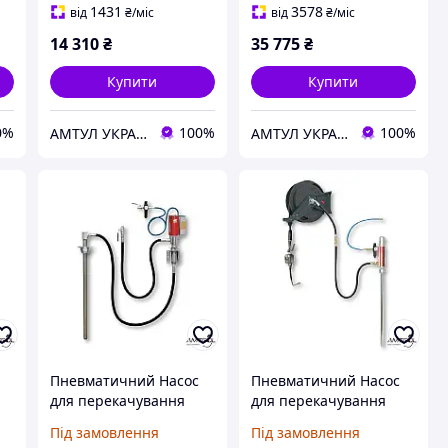
1431
3578
від
₴
/міс
від
₴
/міс
14 310
₴
35 775
₴
Купити
Купити
0%
100%
100%
АМТУЛ УКРАЇНА
АМТУЛ УКРАЇНА
Пневматичний Насос
Пневматичний Насос
для перекачування
для перекачування
технічних рідин -
технічних рідин -
Під замовлення
Під замовлення
Eurolube B13760
Eurolube B13760