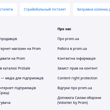
істолети
Страйкбольный пістолет
Заправна колонка 
Про нас
 продавців
Про prom.ua
тернет-магазин
на Prom
Робота в prom.ua
авати на Prom
Контактна інформація
 каталозі ProSale
Захист прав на контент
 — медіа для підприємців
Content right protection
інтернет-підприємців
Відгуки про prom.ua
Кращі
Допомога Силам оборони
тувача
(Volonter by Prom)