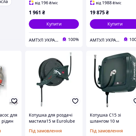
асла
196
1988
від
₴
/міс
від
₴
/міс
1 961
₴
19 875
₴
Купити
Купити
100%
10
АМТУЛ УКРАЇНА
АМТУЛ УКРАЇНА
сос для
Котушка для роздачі
Котушка С15 зі
 рідин
мастила15 м Eurolube
шлангом 10 м
17837
закритого типу
я
Під замовлення
Під замовлення
Eurolube 17840