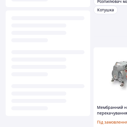
Розпилювач м
Котушка
Мембранний на
перекачування
Eurolube 11742
Під замовленн