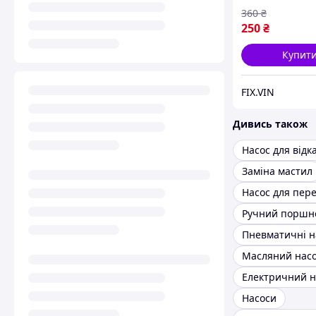
360
₴
250
₴
Купит
FIX.VIN
Дивись також
Заміна мастил
Пневматичні н
Насоси