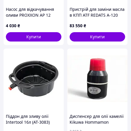
Насос для відкачування
Пристрій для заміни масла
оливи PROXXON AP 12
в КПП ATF REDATS A-120
25262
4 030
₴
83 550
₴
Купити
Купити
Піддон для зливу олії
Диспенсер для олії камелії
Intertool 16л (AT-3083)
Kikuwa Hommamon
дозатор для догляду за