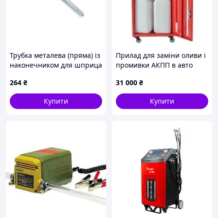
Трубка металева (пряма) із
Прилад для заміни оливи і
наконечником для шприца
промивки АКПП в авто
170 мм G.I.KRAFT
YATO живлен. від акумулят.
264
₴
31 000
₴
12 В, P= 70 Вт, бак- 30 л
Купити
Купити