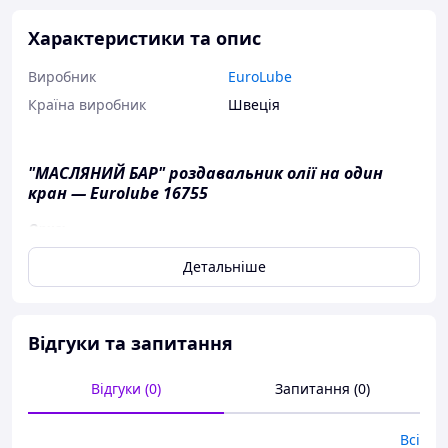
Характеристики та опис
Виробник
EuroLube
Країна виробник
Швеція
"МАСЛЯНИЙ БАР" роздавальник олії на один
кран — Eurolube 16755
Опис:
Розрахований на 4-ре типу оливи
Детальніше
У комплекті 1 кран для роздавлення
16703 — додатковий кран для роздавлення,
опция
Відгуки та запитання
Можливість встановлення електронного
лічильника витрати оливи, 1168390,
опция
Розміри: 480x200x610 мм
Відгуки (0)
Запитання (0)
Eurolube, Швеція
Всі