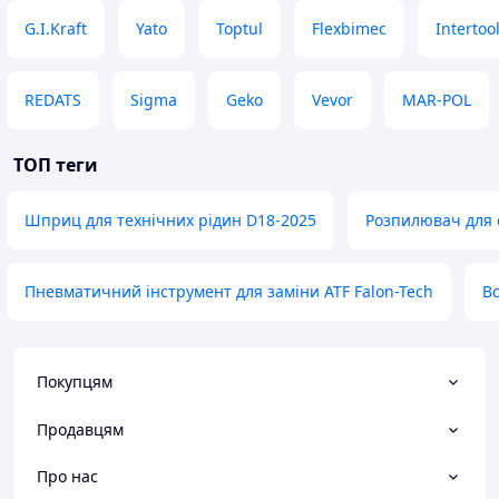
G.I.Kraft
Yato
Toptul
Flexbimec
Intertoo
REDATS
Sigma
Geko
Vevor
MAR-POL
ТОП теги
Шприц для технічних рідин D18-2025
Розпилювач для 
Пневматичний інструмент для заміни ATF Falon-Tech
В
Покупцям
Продавцям
Про нас