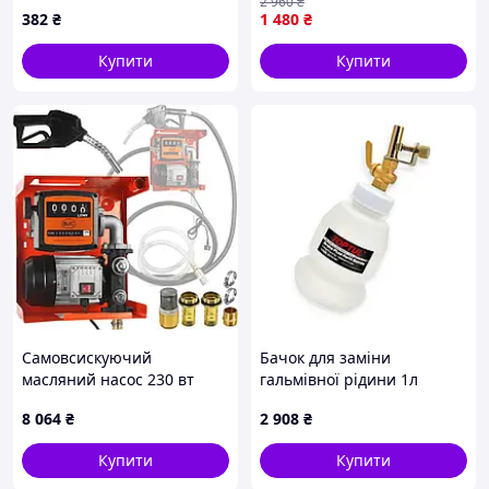
2 960
₴
інструментами інгібітор
382
₴
1 480
₴
корозії
Купити
Купити
Самовсискуючий
Бачок для заміни
масляний насос 230 вт
гальмівної рідини 1л
Mar-Pol M66910
Toptul
8 064
₴
2 908
₴
Купити
Купити