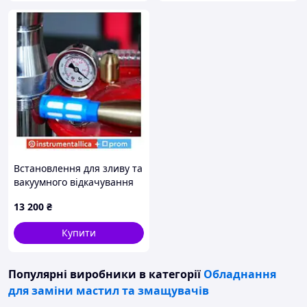
Встановлення для зливу та
вакуумного відкачування
оливи з мірною колбою 70
13 200
₴
л EOC70 Launch
Купити
Популярні виробники
в категорії
Обладнання
для заміни мастил та змащувачів