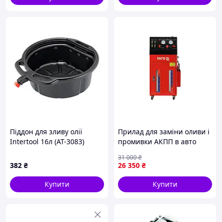
Піддон для зливу олії
Прилад для заміни оливи і
Intertool 16л (AT-3083)
промивки АКПП в авто
(живлення від акумулятора
31 000
₴
12 В) P=70Вт (бак 30л)
382
₴
26 350
₴
+адаптери Yato YT-07130
Купити
Купити