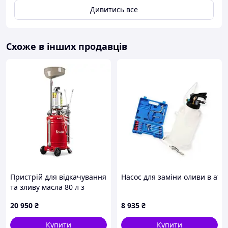
Дивитись все
Схоже в інших продавців
Пристрій для відкачування
Насос для заміни оливи в атв
та зливу масла 80 л з
чашею 16 л REDATS D-220
20 950
₴
8 935
₴
Купити
Купити