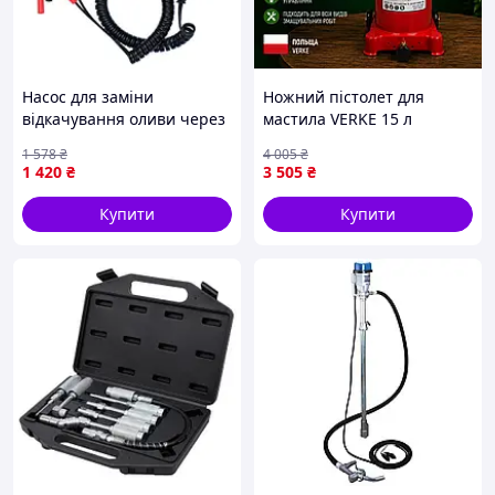
Насос для заміни
Ножний пістолет для
відкачування оливи через
мастила VERKE 15 л
щуп 12В 100Вт 3л/хв
Мастильний насос 30 МПа
1 578
₴
4 005
₴
Сталевий корпус Для СТО
1 420
₴
3 505
₴
ферм виробництва
Польща
Купити
Купити