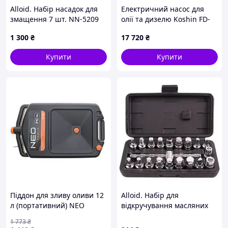
Alloid. Набір насадок для
Електричний насос для
змащення 7 шт. NN-5209
олії та дизелю Koshin FD-
12
1 300
₴
17 720
₴
Купити
Купити
Піддон для зливу оливи 12
Alloid. Набір для
л (портативний) NEO
відкручування масляних
TOOLS
пробок. 20 пр. (МП-5082)
1 773
₴