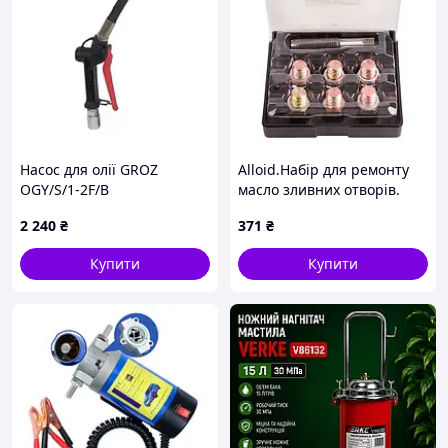
Насос для олії GROZ
Alloid.Набір для ремонту
OGY/S/1-2F/B
масло зливних отворів.
15*1.5 (НР-5034)
2 240
₴
371
₴
Купити
Купити