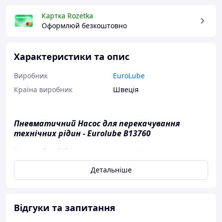
Картка Rozetka
Оформлюй безкоштовно
Характеристики та опис
Виробник
EuroLube
Країна виробник
Швеція
Пневматичний Насос для перекачування
технічних рідин - Eurolube B13760
Насосы Eurolube
предназначены для подачи моторных
масел, смазочно-охлаждающих масел, гидравлических
Детальніше
масел, охлаждающих жидкостей и жидкостей на
нефтяной основе, идеально подходят для перекачки
большого объема жидкости из емкостей, бочек,
резервуаров и IBC контейнеров.
Відгуки та запитання
Насосы Eurolube используют положительное смещение
двойного действия для равномерного потока, а также