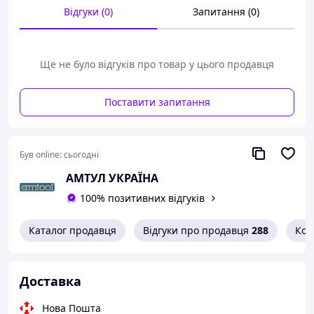
уплотнения из NBR и PU при этом их отличает тихая
Відгуки (0)
Запитання (0)
работа.
Технические характеристики:
Ще не було відгуків про товар у цього продавця
Производительность: максимально 25 л/мин
В комплекте 2-дюймовый адаптер для
подключения барабана с уплотнением NBR/PU
Поставити запитання
Вхід повітря: 1/4" BSP (F), 3 бар
Вихід повітря: 3/4" BSP (F), 10 бар
Габарити: 1230x100x100 мм
Трубка насоса: Діаметр 34 мм
Був online:
сьогодні
Довжина: 905 мм
АМТУЛ УКРАЇНА
Вага: 4,5 кг
100% позитивних відгуків
Вироблено компанією Eurolube (Швеція)
Каталог продавця
Відгуки про продавця
288
Кон
Доставка
Нова Пошта