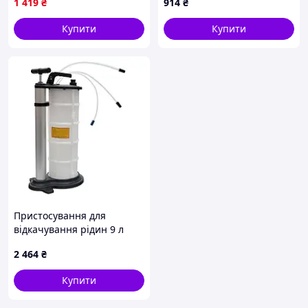
1 419
₴
914
₴
Купити
Купити
Пристосування для
відкачування рідин 9 л
(ручне) (POG-5109) Alloid
2 464
₴
Купити