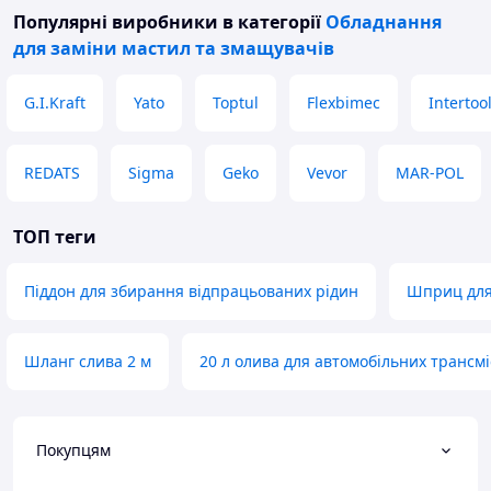
Популярні виробники
в категорії
Обладнання
для заміни мастил та змащувачів
G.I.Kraft
Yato
Toptul
Flexbimec
Intertoo
REDATS
Sigma
Geko
Vevor
MAR-POL
ТОП теги
Піддон для збирання відпрацьованих рідин
Шприц для
Шланг слива 2 м
20 л олива для автомобільних трансмі
Покупцям