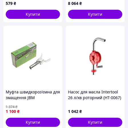
579
₴
8 064
₴
Купити
Купити
Муфта швидкороз'ємна для
Насос для масла Intertool
змащення JBM
26 л/хв роторний (HT-0067)
1 374
₴
1 100
₴
1 042
₴
Купити
Купити