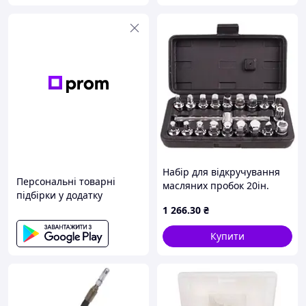
Набір для відкручування
Персональні товарні
масляних пробок 20ін.
підбірки у додатку
Alloid МП-5082 MDR
1 266
.30
₴
Купити