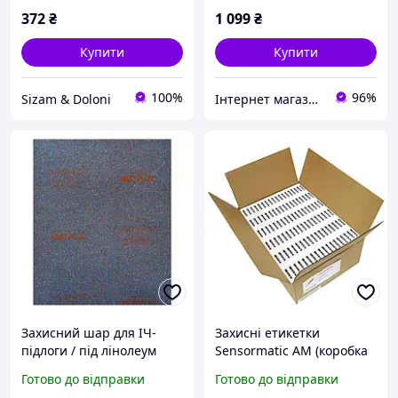
372
₴
1 099
₴
Купити
Купити
100%
96%
Sizam & Doloni
Інтернет магазин "12ка"
Захисний шар для ІЧ-
Захисні етикетки
підлоги / під лінолеум
Sensormatic АМ (коробка
Heat Plus E-stone 3мм
5000 шт.) акустомагнітна
Готово до відправки
Готово до відправки
100х120см
етикетка 58 Кгц