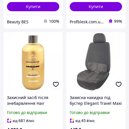
Купити
Купити
100%
99%
Beauty BES
Profblesk.com.ua Інтернет-магазин професійної косметики. "Безкоштовна доставка від 1199 грн"
Захисний засіб після
Захисна накидка під
знебарвлення Hair
бустер Elegant Travel Maxi
Company Perfectionex No1
EL 100 664 44Х81 см
Готово до відправки
Готово до відправки
Inimitable Blonde 500 мл
681
45
від
₴
/міс
від
₴
/міс