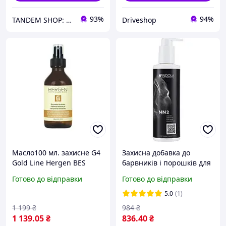
93%
94%
TANDEM SHOP: Автотовари та багато іншого! Безкоштовна доставка від 7000 грн!
Driveshop
Масло100 мл. захисне G4
Захисна добавка до
Gold Line Hergen BES
барвників і порошків для
(Італія)
освітлення Indola NN2
Готово до відправки
Готово до відправки
Color Additive Skin
Protecto 250 мл
5.0
(1)
1 199
₴
984
₴
1 139
.05
₴
836
.40
₴