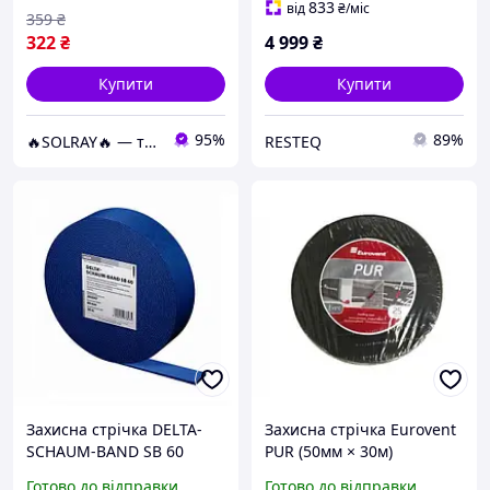
833
від
₴
/міс
359
₴
322
₴
4 999
₴
Купити
Купити
95%
89%
🔥SOLRAY🔥 — тепла підлога від А до Я 🛠️🏠
RESTEQ
Захисна стрічка DELTA-
Захисна стрічка Eurovent
SCHAUM-BAND SB 60
PUR (50мм × 30м)
Готово до відправки
Готово до відправки