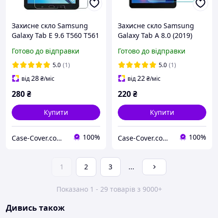
Захисне скло Samsung
Захисне скло Samsung
Galaxy Tab E 9.6 T560 T561
Galaxy Tab A 8.0 (2019)
T290 T295
Готово до відправки
Готово до відправки
5.0
(1)
5.0
(1)
28
22
від
₴
/міс
від
₴
/міс
280
₴
220
₴
Купити
Купити
100%
100%
Case-Cover.com.ua
Case-Cover.com.ua
1
2
3
...
Показано 1 - 29 товарів з 9000+
Дивись також