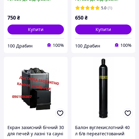
5.0
(1)
750
₴
650
₴
Купити
Купити
100%
100%
100 Драбин
100 Драбин
Екран захисний бічний 30
Балон вуглекислотний 40
для печей у лазні та сауні
л б/в переатестований