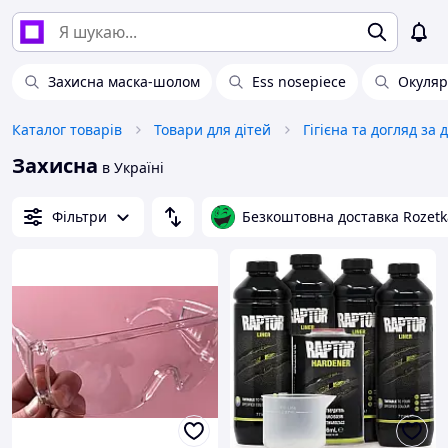
Захисна маска-шолом
Ess nosepiece
Окуляр
Каталог товарів
Товари для дітей
Гігієна та догляд за 
Захисна
в Україні
Фільтри
Безкоштовна доставка Rozetk