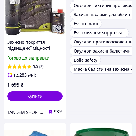
Окуляри тактичні противоос
Захисні шоломи для обличчя
Ess ice naro
Ess crossbow suppressor
Окуляри противоосколочные
Захисне покриття
підвищеної міцності
Окуляри захисні балістичні
(фарба) U-POL RAPTOR , 1
Готово до відправки
Bolle safety
л Комплект Чорний
5.0
(3)
Маска балістична захисна н
283
від
₴
/міс
1 699
₴
Купити
93%
TANDEM SHOP: Автотовари та багато іншого! Безкоштовна доставка від 7000 грн!