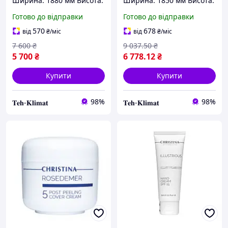
Ширина: 1880 мм Висота:
Ширина: 1850 мм Висота:
1550 мм ДОСТАВКА ПО
1550 мм ДОСТАВКА ПО
Готово до відправки
Готово до відправки
УКРАЇНЕ БЕЗПЛАТНО!
УКРАЇНЕ БЕЗПЛАТНО!
570
678
від
₴
/міс
від
₴
/міс
7 600
₴
9 037
.50
₴
5 700
₴
6 778
.12
₴
Купити
Купити
98%
98%
𝐓𝐞𝐡-𝐊𝐥𝐢𝐦𝐚𝐭
𝐓𝐞𝐡-𝐊𝐥𝐢𝐦𝐚𝐭