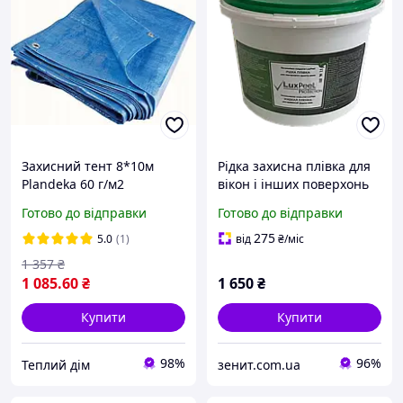
Захисний тент 8*10м
Рідка захисна плівка для
Plandeka 60 г/м2
вікон і інших поверхонь
універсальний синій
(5кг)
Готово до відправки
Готово до відправки
275
5.0
(1)
від
₴
/міс
1 357
₴
1 085
.60
₴
1 650
₴
Купити
Купити
98%
96%
Теплий дім
зенит.com.ua