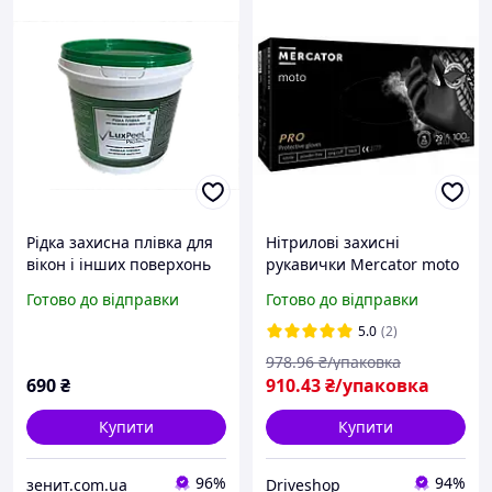
Рідка захисна плівка для
Нітрилові захисні
вікон і інших поверхонь
рукавички Mercator moto
(2кг)
XL чорні (100 шт)
Готово до відправки
Готово до відправки
5.0
(2)
978
.96
₴/упаковка
690
₴
910
.43
₴/упаковка
Купити
Купити
96%
94%
зенит.com.ua
Driveshop