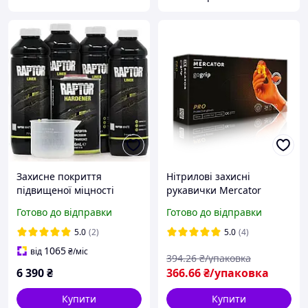
Захисне покриття
Нітрилові захисні
підвищеної міцності
рукавички Mercator
(фарба) U-POL RAPTOR , 4
Gogrip L помаранчеві (50
Готово до відправки
Готово до відправки
л Комплект Білий
шт)
5.0
(2)
5.0
(4)
1065
від
₴
/міс
394
.26
₴/упаковка
6 390
₴
366
.66
₴/упаковка
Купити
Купити