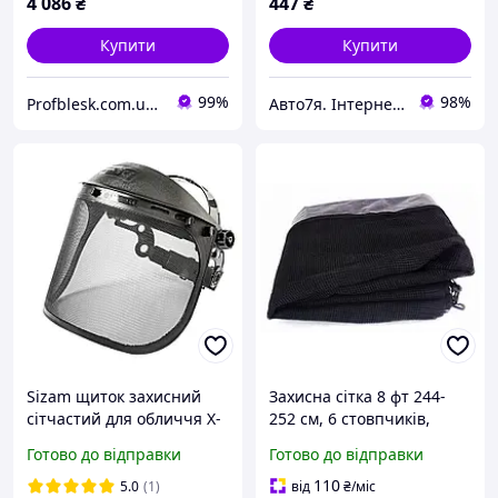
4 086
₴
447
₴
Купити
Купити
99%
98%
Profblesk.com.ua Інтернет-магазин професійної косметики. "Безкоштовна доставка від 1199 грн"
Авто7я. Інтернет-магазин автотоварів avto7ya.com.ua
Sizam щиток захисний
Захисна сітка 8 фт 244-
сітчастий для обличчя X-
252 см, 6 стовпчиків,
Armor 3277, арт. 35036
зовнішня
Готово до відправки
Готово до відправки
110
5.0
(1)
від
₴
/міс