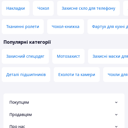
Накладки
Чохол
Захисне скло для телефону
Тканинні ролети
Чохол-книжка
Фартух для кухні 
Популярні категорії
Захисний спецодяг
Мотозахист
Захисні маски дл
Деталі підшипників
Ехолоти та камери
Чохли для
Покупцям
Продавцям
Про нас