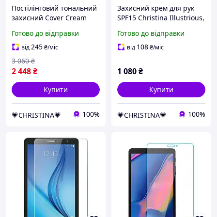
Постілінговий тональний
Захисний крем для рук
захисний Cover Cream
SPF15 Christina Illustrious,
(Кавер Крем) Rose De Mer
15ml
Готово до відправки
Готово до відправки
Post Peeling 20 мл
245
108
від
₴
/міс
від
₴
/міс
3 060
₴
2 448
₴
1 080
₴
Купити
Купити
100%
100%
💗CHRISTINA💗
💗CHRISTINA💗