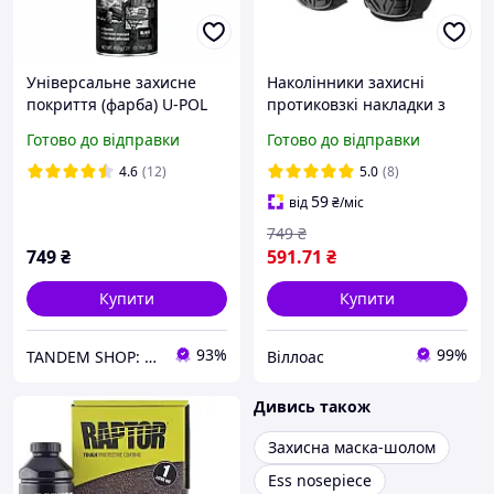
Універсальне захисне
Наколінники захисні
покриття (фарба) U-POL
протиковзкі накладки з
RAPTOR Multi-Use
ПВХ тканина 600D гелеві
Готово до відправки
Готово до відправки
Protective Coating, 450 мл
подушки неопренові
Аерозоль Чорний
ремені INTERTOOL SP-
4.6
(12)
5.0
(8)
0056
59
від
₴
/міс
749
₴
749
₴
591
.71
₴
Купити
Купити
93%
99%
TANDEM SHOP: Автотовари та багато іншого! Безкоштовна доставка від 7000 грн!
Віллоас
Дивись також
Захисна маска-шолом
Ess nosepiece