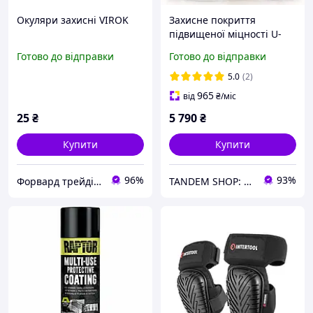
Окуляри захисні VIROK
Захисне покриття
підвищеної міцності U-
POL RAPTOR , 4 л
Готово до відправки
Готово до відправки
Комплект Безбарвний
5.0
(2)
965
від
₴
/міс
25
₴
5 790
₴
Купити
Купити
96%
93%
Форвард трейдінг груп ТОВ
TANDEM SHOP: Автотовари та багато іншого! Безкоштовна доставка від 7000 грн!