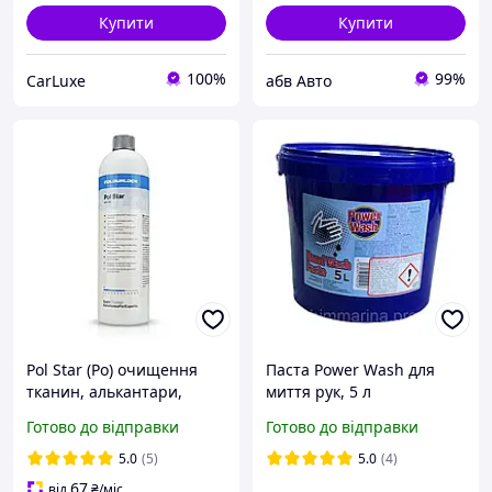
Купити
Купити
100%
99%
CarLuxe
абв Авто
Pol Star (Po) очищення
Паста Power Wash для
тканин, алькантари,
миття рук, 5 л
ніжної чи зношеної
Готово до відправки
Готово до відправки
шкіри, консервація
текстилю 1 л
5.0
(5)
5.0
(4)
67
від
₴
/міс