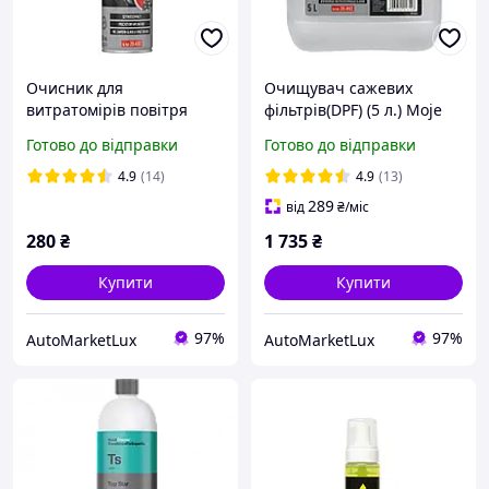
Очисник для
Очищувач сажевих
витратомірів повітря
фільтрів(DPF) (5 л.) Moje
(250мл)Moje Auto 20-A50
Auto 20-A92
Готово до відправки
Готово до відправки
4.9
(14)
4.9
(13)
289
від
₴
/міс
280
₴
1 735
₴
Купити
Купити
97%
97%
AutoMarketLux
AutoMarketLux