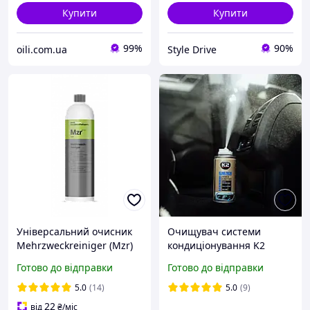
Купити
Купити
99%
90%
oili.com.ua
Style Drive
Універсальний очисник
Очищувач системи
Mehrzweckreiniger (Mzr)
кондиціонування K2
Koch Chemie Кох, розлив
Klima Fresh Лимон 150 мл
Готово до відправки
Готово до відправки
500 мл
5.0
(14)
5.0
(9)
22
від
₴
/міс