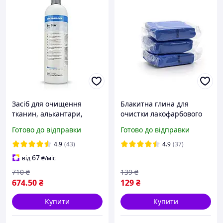
Засіб для очищення
Блакитна глина для
тканин, алькантари,
очистки лакофарбового
шкіри, консервація
покриття автомобіля 100
Готово до відправки
Готово до відправки
текстилю Pol Star Po Koch
гр.
Chemie 1 л Original
4.9
(43)
4.9
(37)
67
від
₴
/міс
710
₴
139
₴
674
.50
₴
129
₴
Купити
Купити