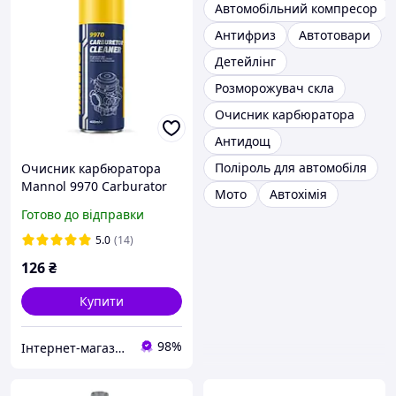
Автомобільний компресор
Антифриз
Автотовари
Детейлінг
Розморожувач скла
Очисник карбюратора
Антидощ
Поліроль для автомобіля
Очисник карбюратора
Mannol 9970 Carburator
Мото
Автохімія
cleaner
Готово до відправки
5.0
(14)
126
₴
Купити
98%
Інтернет-магазин BiBiOil