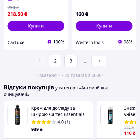
230
₴
218
.50
₴
160
₴
Купити
Купити
100%
98%
CarLuxe
WesternTools
1
2
3
...
Показано 1 - 29 товарів з 6000+
Відгуки покупців
у категорії «Автомобільні
очищувачі»
Крем для догляду за
Знежи
шкірою Cartec Essentials
універ
Leather Cream, 500 мл
Антиси
4.0
(1)
аерозо
127
₴
939
₴
110
₴