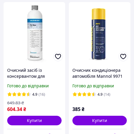
Очисний засіб із
Очисник кондиціонера
консервантом для
автомобіля Mannol 9971
текстилю Koch Chemie Pol
AIR CONDITIONER
Готово до відправки
Готово до відправки
Star 1 л
CLEANER 520мл пінний з
трубочкою
4.9
(16)
4.9
(14)
649
.83
₴
604
.34
₴
385
₴
Купити
Купити