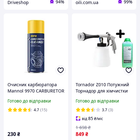
94%
99%
Driveshop
oili.com.ua
Очисник карбюратора
Tornador Z010 Потужний
Mannol 9970 CARBURETOR
Торнадор для хімчистки
CLEANER 400мл (засіб
салону та будь якої
Готово до відправки
Готово до відправки
очищення дросельних
поверхні + 1л Концентрат
заслонок, форсунок)
для Хімчистки "Platinum"
4.7
(15)
3.7
(3)
85
від
₴
/міс
1 698
₴
230
₴
849
₴