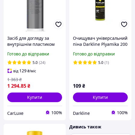
Засіб для догляду за
Очищувач універсальний
внутрішнім пластиком
піна Darkline Plyamika 200
Top Star KochChemie 1 л
мл DL006772300
Готово до відправки
Готово до відправки
Original
5.0
(24)
5.0
(1)
129
від
₴
/міс
1 363
₴
1 294
.85
₴
109
₴
Купити
Купити
100%
100%
CarLuxe
Darkline
Дивись також