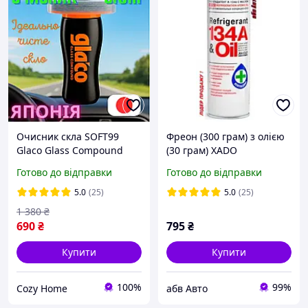
Очисник скла SOFT99
Фреон (300 грам) з олією
Glaco Glass Compound
(30 грам) XADO
Roll On для автомобіля
Refrigerant 134A
Готово до відправки
Готово до відправки
засіб для очищення вікон
(посадкове М10) загальне
автомобільний
650мл XA 60102
5.0
(25)
5.0
(25)
1 380
₴
690
₴
795
₴
Купити
Купити
100%
99%
Cozy Home
абв Авто