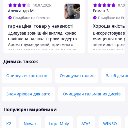
10.07.2026
07.07
Александр М.
Роман З.
+
1
Придбано на Prom.ua
Придбано на Pro
гарна ціна, товар у наявності
Хороша якість 
Здивував зовнішній вигляд, криво
Використовував 
наліплена наліпка і трохи подерта.
очищення при ре
Аромат дуже дивний, приємного
знежирює і розчи
легкого запаху шкіри я не помітив,
працювати треба
навпаки був доволі різкий хлорний
випаровується до
Дивись також
запах. Щодо переваг: цілком
дуже забруднених
безпечний, шкіра сидінь не полізла
на невелику площ
і не відшарувалась, результат ледь
витирав і повтор
Очищувач контактів
Очищувач гальм
Засіб для 
помітний. Щодо аромату, він майже
якщо у дворі в с
повністю зник через кілька днів.
Краще працювати 
вентильованому п
Переваги
Знежирювач для авто
Очищувач гальмівних дисків
можна витирати ч
наявність, гарна ціна
випаровування б
Недоліки
сподобалось
Популярні виробники
хлорний аромат, криво наліплена
Переваги
наліпка
Недорогий, зруч
K2
Nowax
Liqui Moly
ATAS
WINSO
добре розчиняє.