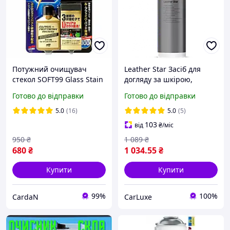
Потужний очищувач
Leather Star Засіб для
стекол SOFT99 Glass Stain
догляду за шкірою,
Cleaner Від водного
шкіряним салоном,
Готово до відправки
Готово до відправки
каменю (жовток)
шкіряними виробами
Koch Chemie Ls Original, 1
5.0
(16)
5.0
(5)
л
103
від
₴
/міс
950
₴
1 089
₴
680
₴
1 034
.55
₴
Купити
Купити
99%
100%
CardaN
CarLuxe