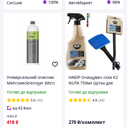
100%
98%
CarLuxe
АвтоМаркет
Універсальний очисник
НАБІР Очищувач скла K2
Mehrzweckreiniger (Mzr)
NUTA 750мл Щітка для
Koch Chemie Кох, розлив
очищення скла
Готово до відправки
Готово до відправки
1 л
мікрофібра з ручкою 360
мм К2 K503 K507
5.0
(30)
4.9
(48)
42
від
₴
/міс
440
₴
418
₴
270
₴/комплект