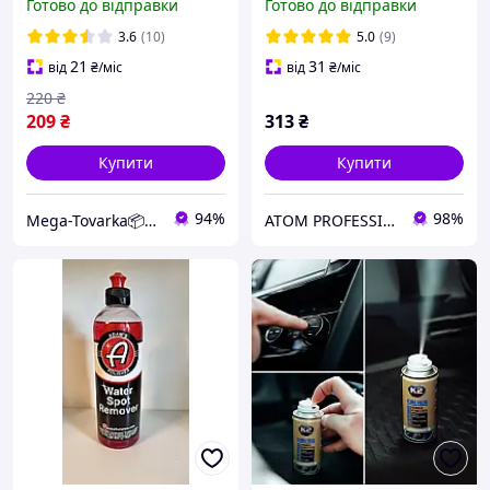
Готово до відправки
Готово до відправки
Detailer 250 мл
ароматом, 1L
3.6
(10)
5.0
(9)
21
31
від
₴
/міс
від
₴
/міс
220
₴
209
₴
313
₴
Купити
Купити
94%
98%
Mega-Tovarka📦💙💛
ATOM PROFESSIONAL - Інтернет магазин автохімії