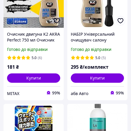
Очисник двигуна K2 AKRA
НАБІР Універсальний
Perfect 750 мл Очисник
очищувач салону
двигуна від масла та
пластику 750мл K2 OSKAR
Готово до відправки
Готово до відправки
бруду Засіб для
Щітка чищення та пилу
очищення двигуна
K2 DETAILING BRUSH
5.0
(6)
5.0
(5)
K217M
181
₴
295
₴/комплект
Купити
Купити
99%
99%
MITAX
абв Авто