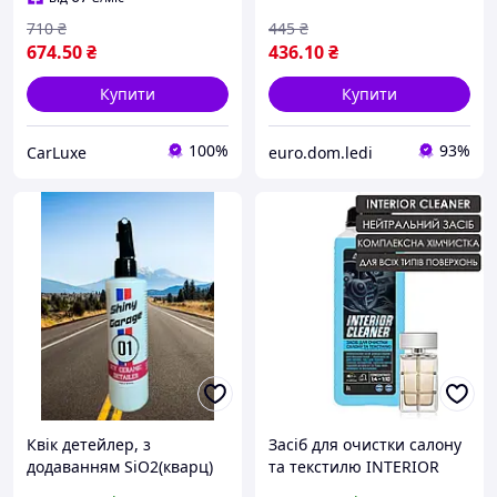
710
₴
445
₴
674
.50
₴
436
.10
₴
Купити
Купити
100%
93%
CarLuxe
euro.dom.ledi
Квік детейлер, з
Засіб для очистки салону
додаванням SiO2(кварц)
та текстилю INTERIOR
Shiny Garage ICY Ceramic
CLEANER з парфумованим