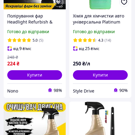
Полірування фар
Хімія для хімчистки авто
Headlight Refurbish &
універсальна Platinum
Restorer Поліроль для
Textile Cleaner 1 л
Готово до відправки
Готово до відправки
фар, 100 мл Відновник
фар Засіб для
5.0
(5)
4.3
(14)
полірування фар
9
25
від
₴
/міс
від
₴
/міс
248
₴
224
₴
250
₴/л
Купити
Купити
98%
90%
Nono
Style Drive