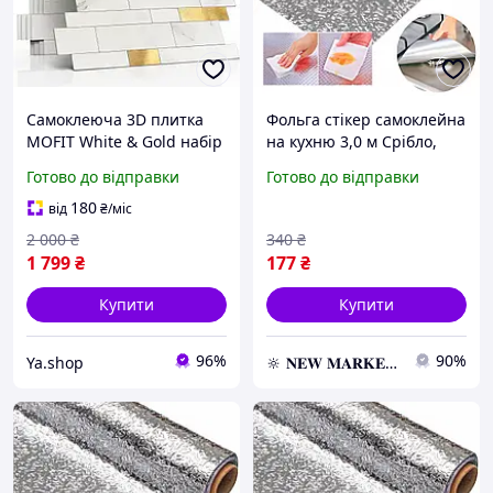
Самоклеюча 3D плитка
Фольга стікер самоклейна
MOFIT White & Gold набір
на кухню 3,0 м Срібло,
10 шт
Самоклеюча плівка,
Готово до відправки
Готово до відправки
Самоклейка
180
від
₴
/міс
2 000
₴
340
₴
1 799
₴
177
₴
Купити
Купити
96%
90%
Ya.shop
🔆 𝐍𝐄𝐖 𝐌𝐀𝐑𝐊𝐄𝐓 🔆 – Продукція преміум-класу від офіційного представника!