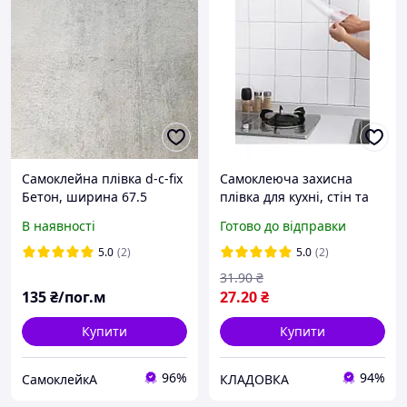
Самоклейна плівка d-c-fix
Самоклеюча захисна
Бетон, ширина 67.5
плівка для кухні, стін та
см.Цина вказана за
стільниць 70*45 см,
В наявності
Готово до відправки
1метр, менша будь-яка
Кладовка
кількість від 1 метра.
5.0
(2)
5.0
(2)
31
.90
₴
135
₴/пог.м
27
.20
₴
Купити
Купити
96%
94%
СамоклейкА
КЛАДОВКА