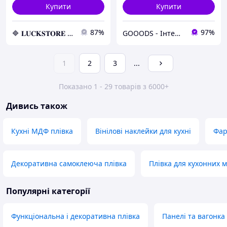
Купити
Купити
87%
97%
🔷 𝐋𝐔𝐂𝐊𝐒𝐓𝐎𝐑𝐄 🔷 – Абсолютно всі товари за неперевершеними цінами!
GOOODS - Інтернет-Магазин Товари для всіх
1
2
3
...
Показано 1 - 29 товарів з 6000+
Дивись також
Кухні МДФ плівка
Вінілові наклейки для кухні
Фар
Декоративна самоклеюча плівка
Плівка для кухонних м
Популярні категорії
Функціональна і декоративна плівка
Панелі та вагонка