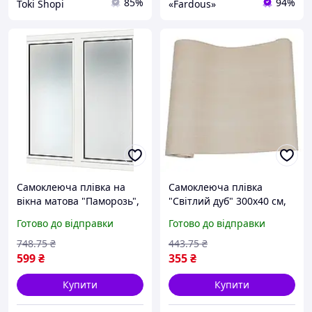
85%
94%
Tokі Shopі
«Fardous»
Самоклеюча плівка на
Самоклеюча плівка
вікна матова "Паморозь",
"Світлий дуб" 300х40 см,
напівпрозора,
декоративна самоклеюча
Готово до відправки
Готово до відправки
декоративна плівка на
пвх плівка для кухні,
скло вікна
самоклейка
748
.75
₴
443
.75
₴
599
₴
355
₴
Купити
Купити