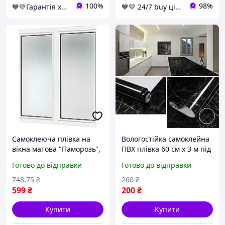
100%
98%
💙💛Гарантія хороших покупок 🎁🚚 ⤵
💙💛 24/7 buy цілодобовий магазин з топовими товарами 👌% 🚚 ⤵
Самоклеюча плівка на
Вологостійка самоклейна
вікна матова "Паморозь",
ПВХ плівка 60 см х 3 м під
напівпрозора,
сірий мармур /
Готово до відправки
Готово до відправки
декоративна плівка на
Декоративна наклейка на
скло вікна
кухонну стільницю
748
.75
₴
260
₴
599
₴
200
₴
Купити
Купити