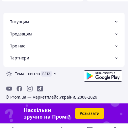
Покупцям
Продавцям
Про нас
Партнери
Тема
-
світла
BETA
© Prom.ua — маркетплейс України, 2008-2026
Наскільки
Розказати
зручно на Промі?