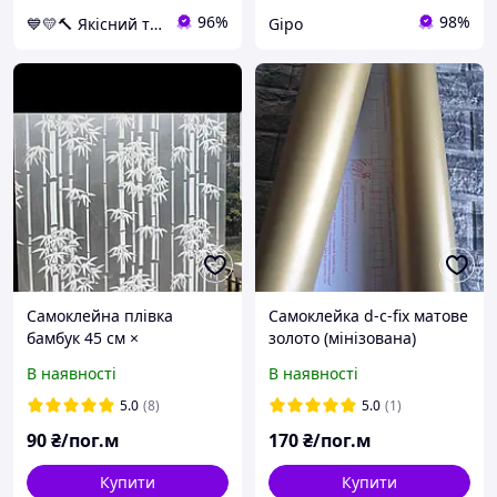
96%
98%
💙💛🔨 Якісний товар з доставкою по Україні 🎁% 🚚 ⤵
Gipo
Самоклейна плівка
Самоклейка d-c-fix матове
бамбук 45 см ×
золото (мінізована)
1метр.Цина вказана за
ширина 45 см ×
В наявності
В наявності
1метр. Вітражна плівка
1метр.Цина вказана за
для скла.
1метр.
5.0
(8)
5.0
(1)
90
₴/пог.м
170
₴/пог.м
Купити
Купити