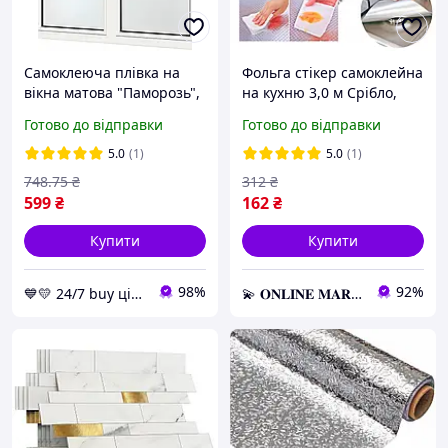
Самоклеюча плівка на
Фольга стікер самоклейна
вікна матова "Паморозь",
на кухню 3,0 м Срібло,
напівпрозора,
Самоклеюча плівка,
Готово до відправки
Готово до відправки
декоративна плівка на
Самоклейка
скло вікна
5.0
(1)
5.0
(1)
748
.75
₴
312
₴
599
₴
162
₴
Купити
Купити
98%
92%
💙💛 24/7 buy цілодобовий магазин з топовими товарами 👌% 🚚 ⤵
💫 𝐎𝐍𝐋𝐈𝐍𝐄 𝐌𝐀𝐑𝐊𝐄𝐓 💫 – Актуальні товари за найвигіднішими цінами!