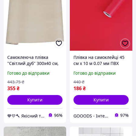
Самоклеюча плівка
Плівка на самоклейці 45
"Світлий дуб" 300х40 см,
см х 10 м 0.07 мм ПВХ
декоративна самоклеюча
рельєфна матова
Готово до відправки
Готово до відправки
пвх плівка для кухні,
Червона, Плівка для
самоклейка
меблів рулон 10 м
443
.75
₴
440
₴
355
₴
186
₴
Купити
Купити
96%
97%
💙💛🔨 Якісний товар з доставкою по Україні 🎁% 🚚 ⤵
GOOODS - Інтернет-Магазин Товари для всіх