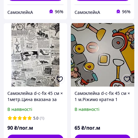
96%
96%
СамоклейкА
СамоклейкА
Самоклейка d-c-fix 45 см ×
Самоклейка d-c-fix 45 см ×
1метр.Цина вказана за
1 м.Ріжимо кратна 1
1метр.
міліметра будь-яка
В наявності
В наявності
кількість.
5.0
(1)
90
₴/пог.м
65
₴/пог.м