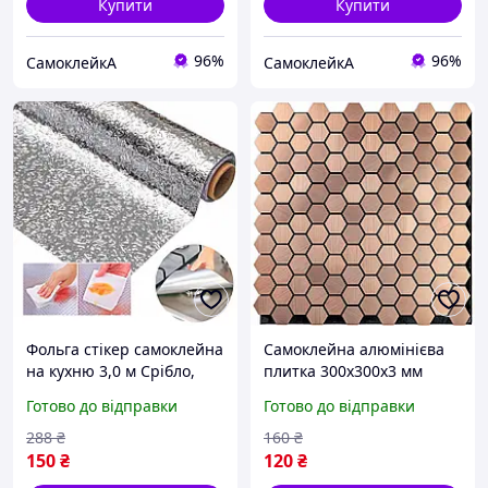
Купити
Купити
96%
96%
СамоклейкА
СамоклейкА
Фольга стікер самоклейна
Самоклейна алюмінієва
на кухню 3,0 м Срібло,
плитка 300х300х3 мм
Самоклеюча плівка,
Золоті стільники матова
Готово до відправки
Готово до відправки
Самоклейка
ПВХ, Алюмінієва плитка
300х300 мм для стін
288
₴
160
₴
150
₴
120
₴