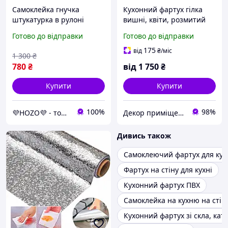
Самоклейка гнучка
Кухонний фартух гілка
штукатурка в рулоні
вишні, квіти, розмитий
(3000х600х2.5мм)
фон ПЕТ панель 62 х 205
Готово до відправки
Готово до відправки
еластичне декоративне
см (fl11680-5)
покриття ПВХ з
175
від
₴
/міс
1 300
₴
армувальною сіткою (1.8
780
₴
від
1 750
₴
м²)
Купити
Купити
100%
98%
💜HOZO💜 - товари преміум-класу, якісні, перевірені з нашого складу!
Декор приміщень
Дивись також
Самоклеючий фартух для кух
Фартух на стіну для кухні
Кухонний фартух ПВХ
Самоклейка на кухню на стін
Кухонний фартух зі скла, кат