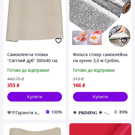
Самоклеюча плівка
Фольга стікер самоклейна
"Світлий дуб" 300х40 см,
на кухню 3,0 м Срібло,
декоративна самоклеюча
Самоклеюча плівка,
Готово до відправки
Готово до відправки
пвх плівка для кухні,
Самоклейка
самоклейка
443
.75
₴
319
₴
355
₴
166
₴
Купити
Купити
100%
89%
💙💛Гарантія хороших покупок 🎁🚚 ⤵
🌟 𝐏𝐑𝐈𝐌𝐈𝐍𝐆 🌟 – Ексклюзивні товари преміум-якості від офіційного дистриб'ютора!