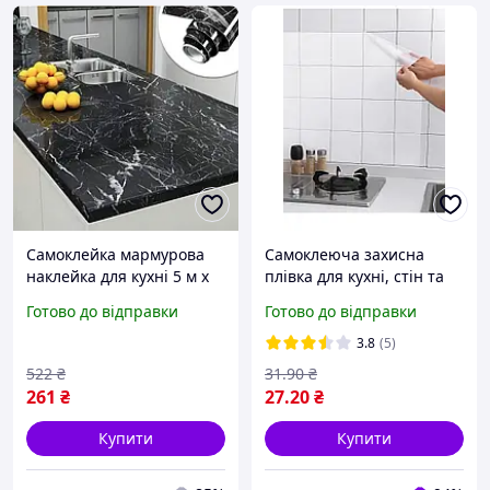
Самоклейка мармурова
Самоклеюча захисна
наклейка для кухні 5 м х
плівка для кухні, стін та
60 см, чорна Sale Toki
стільниць 70*45 см
Готово до відправки
Готово до відправки
Shopi
3.8
(5)
522
₴
31
.90
₴
261
₴
27
.20
₴
Купити
Купити