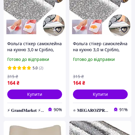
Фольга стікер самоклейна
Фольга стікер самоклейна
на кухню 3,0 м Срібло,
на кухню 3,0 м Срібло,
Самоклеюча плівка,
Самоклеюча плівка,
Готово до відправки
Готово до відправки
Самоклейка
Самоклейка
5.0
(2)
315
₴
315
₴
164
₴
164
₴
Купити
Купити
90%
91%
⚡️ 𝐆𝐫𝐚𝐧𝐝𝐌𝐚𝐫𝐤𝐞𝐭 ⚡️ – Трендові товари за найнижчими цінами
⭐️ 𝐌𝐄𝐆𝐀𝐑𝐎𝐙𝐏𝐑𝐎𝐃𝐀𝐙𝐇 ⭐️ – Найновіші товари за найдоступнішими цінами