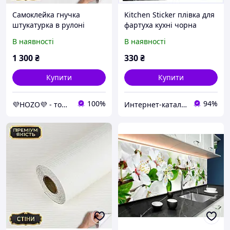
Самоклейка гнучка
Kitchen Sticker плівка для
штукатурка в рулоні
фартуха кухні чорна
(3000х600х2.5мм)
мармурова 5 метрів,
В наявності
В наявності
еластичне декоративне
605T473T3
покриття ПВХ з
1 300
₴
330
₴
армувальною сіткою (1.8
м²)
Купити
Купити
100%
94%
💜HOZO💜 - товари преміум-класу, якісні, перевірені з нашого складу!
Интернет-каталог скидок "Профит плюс"