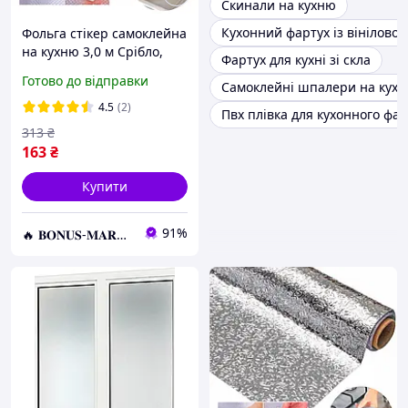
Скинали на кухню
Кухонний фартух із вінілової
Фольга стікер самоклейна
на кухню 3,0 м Срібло,
Фартух для кухні зі скла
Самоклеюча плівка,
Готово до відправки
Самоклейні шпалери на кухо
Самоклейка
4.5
(2)
Пвх плівка для кухонного фар
313
₴
163
₴
Купити
91%
🔥 𝐁𝐎𝐍𝐔𝐒-𝐌𝐀𝐑𝐊𝐄𝐓 🔥 – Трендові товари по найкращім цінам