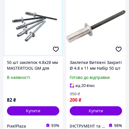
50 шт заклепок 4.8х28 мм
Заклепки Витяжні Закриті
MASTERTOOL GM для
Ø 4.8 х 11 мм Набір 50 шт
кріплення бляхи
В наявності
Готово до відправки
P8578821HM
20
від
₴
/міс
350
₴
82
₴
200
₴
Купити
Купити
93%
98%
PixelPlaza
ІНСТРУМЕНТ та МЕТИЗИ