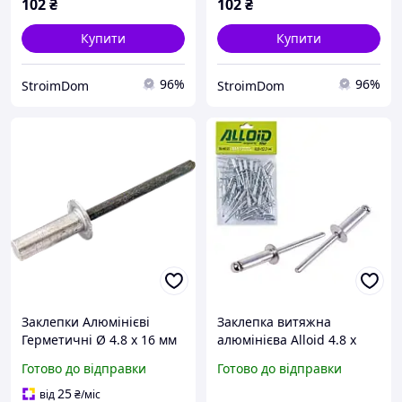
102
₴
102
₴
Купити
Купити
96%
96%
StroimDom
StroimDom
Заклепки Алюмінієві
Заклепка витяжна
Герметичні Ø 4.8 х 16 мм
алюмінієва Alloid 4.8 х
Набір 50 шт
12.7 мм 50 шт.
Готово до відправки
Готово до відправки
25
від
₴
/міс