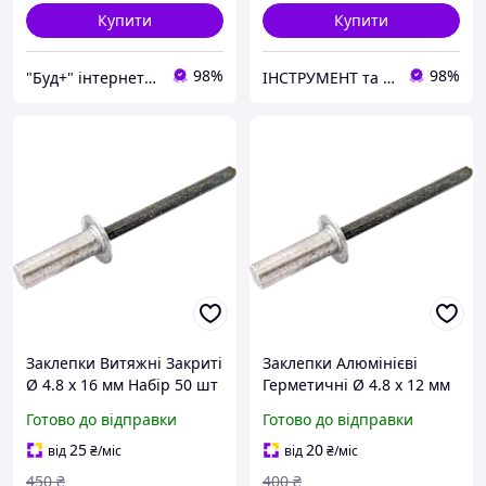
Купити
Купити
98%
98%
"Буд+" інтернет-магазин інструментів та лебідок
ІНСТРУМЕНТ та МЕТИЗИ
Заклепки Витяжні Закриті
Заклепки Алюмінієві
Ø 4.8 х 16 мм Набір 50 шт
Герметичні Ø 4.8 х 12 мм
Набір 50 шт
Готово до відправки
Готово до відправки
25
20
від
₴
/міс
від
₴
/міс
450
₴
400
₴