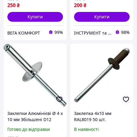
250
₴
200
₴
Купити
Купити
99%
98%
ВЕГА КОМФОРТ
ІНСТРУМЕНТ та МЕТИЗИ
Заклепки Алюмінієві Ø 4 х
Заклепка 4x10 мм
10 мм Збільшені D12
RAL8019 50 шт.
Набір 50 шт
Готово до відправки
В наявності