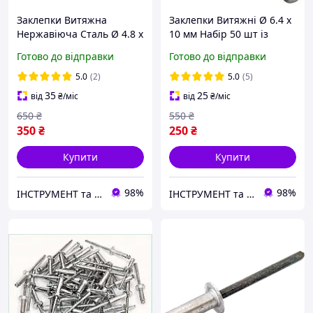
Заклепки Витяжна
Заклепки Витяжні Ø 6.4 х
Нержавіюча Сталь Ø 4.8 х
10 мм Набір 50 шт із
10 мм Набір 50 шт
Плоскою Головкою
Готово до відправки
Готово до відправки
5.0
(2)
5.0
(5)
35
25
від
₴
/міс
від
₴
/міс
650
₴
550
₴
350
₴
250
₴
Купити
Купити
98%
98%
ІНСТРУМЕНТ та МЕТИЗИ
ІНСТРУМЕНТ та МЕТИЗИ