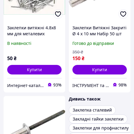
Заклепки витяжні 4.8х8
Заклепки Витяжні Закриті
мм для металевих
Ø 4 х 10 мм Набір 50 шт
конструкцій 50 шт
В наявності
Готово до відправки
8842CB912
350
₴
50
₴
150
₴
Купити
Купити
93%
98%
Интернет-каталог скидок "Гривна Маркет"
ІНСТРУМЕНТ та МЕТИЗИ
Дивись також
Заклепка сталевий
Закладні гайки заклепки
Заклепки для профнастилу