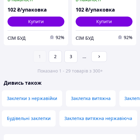
102
₴/упаковка
102
₴/упаковка
Купити
Купити
92%
92%
СІМ БУД
СІМ БУД
1
2
3
...
Показано 1 - 29 товарів з 300+
Дивись також
Заклепки з нержавійки
Заклепка витяжна
Заклеп
Будівельні заклепки
Заклепка витяжна нержавіюча