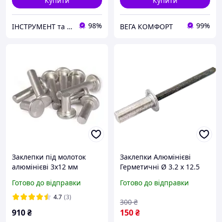
Купити
Купити
98%
99%
ІНСТРУМЕНТ та МЕТИЗИ
ВЕГА КОМФОРТ
Заклепки під молоток
Заклепки Алюмінієві
алюмінієві 3х12 мм
Герметичні Ø 3.2 х 12.5
плоска шляпка
мм Набір 50 шт
Готово до відправки
Готово до відправки
4.7
(3)
300
₴
910
₴
150
₴