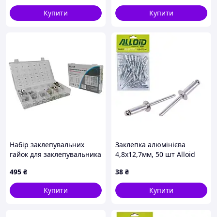
Купити
Купити
Набір заклепувальних
Заклепка алюмінієва
гайок для заклепувальника
4,8х12,7мм, 50 шт Alloid
M3-M10 300 шт.
495
₴
38
₴
алюміній+сталь SILVER
S11360 GoodPlace -worry-
Купити
Купити
free-shopping-