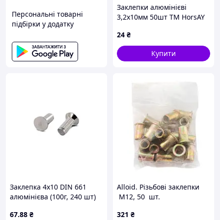
Заклепки алюмінієві
Персональні товарні
3,2x10мм 50шт ТМ HorsAY
підбірки у додатку
Hard
24
₴
Купити
Заклепка 4х10 DIN 661
Alloid. Pізьбові заклепки
алюмінієва (100г, 240 шт)
M12, 50 шт.
(в-во AC)
67
.88
₴
321
₴