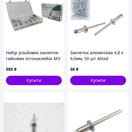
Набір різьбових заклепок-
Заклепка алюмінієва 4,8 х
гайкових нітонаклейок M3-
9,6мм, 50 шт Alloid
M10 у кейсі 300 шт. SILVER
585
₴
36
₴
S11195 Vmarket
Купити
Купити