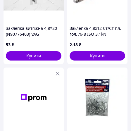
Заклепка витяжна 4,8*20
Заклепка 4,8х12 Ст/Ст пл.
(N90776403) VAG
гол. /6-8 ISO 3,1kN
53
₴
2
.18
₴
Купити
Купити