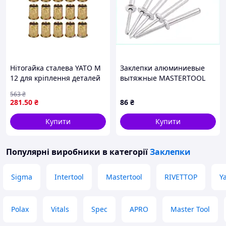
Нітогайка сталева YATO М
Заклепки алюминиевые
12 для кріплення деталей
вытяжные MASTERTOOL
20 штук висока міцність та
4.8х30.00 мм 50 шт 20-0610
563
₴
стійкість до корозії
348168P4XP
281
.50
₴
86
₴
Купити
Купити
Популярні виробники
в категорії
Заклепки
Sigma
Intertool
Mastertool
RIVETTOP
Y
Polax
Vitals
Spec
APRO
Master Tool