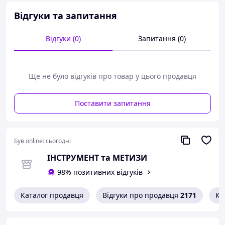
Відгуки та запитання
Забезпечує герметичність з'єднання.
Відгуки (0)
Запитання (0)
Заклепування витримує навантаження в 1,8-2,2 рази
вище в порівнянні з аналогічним заклепуванням
відкритого типу за DIN EN ISO 15977.
Ще не було відгуків про товар у цього продавця
Підвищена вібростійкість.
Поставити запитання
ТЕХНІЧНІ ХАРАКТЕРИСТИКИ:
Був online:
сьогодні
Матеріал – алюміній (Mg 5,0)/сталь;
ІНСТРУМЕНТ та МЕТИЗИ
Головка - плоска;
98% позитивних відгуків
Каталог продавця
Відгуки про продавця
2171
Ко
Товщина матеріалу, що закріплюється (min), мм – 5;
Товщина закріплюваного матеріалу (max), мм – 6.5;