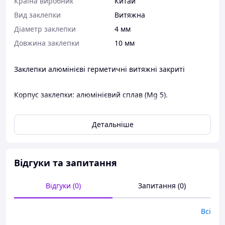
Країна виробник
Китай
Вид заклепки
Витяжна
Діаметр заклепки
4 мм
Довжина заклепки
10 мм
Заклепки алюмінієві герметичні витяжні закриті
Корпус заклепки: алюмінієвий сплав (Mg 5).
Сердечник: сталь оцинкована.
Детальніше
ОСОБЛИВОСТІ І ПЕРЕВАГИ:
Відгуки та запитання
Забезпечує герметичність з'єднання.
Відгуки (0)
Запитання (0)
Заклепування витримує навантаження в 1,8-2,2 рази
вище в порівнянні з аналогічним заклепуванням
Всі
відкритого типу за DIN EN ISO 15977.