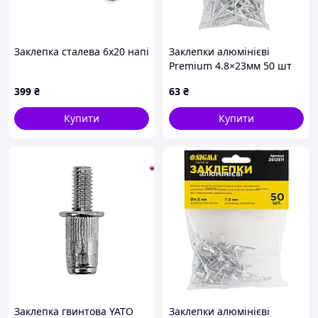
Заклепка сталева 6х20 напівкругла головка
Заклепки алюмінієві
Premium 4.8×23мм 50 шт
SIGMA (2611681)
399
₴
63
₴
Купити
Купити
Заклепка гвинтова YATO
Заклепки алюмінієві