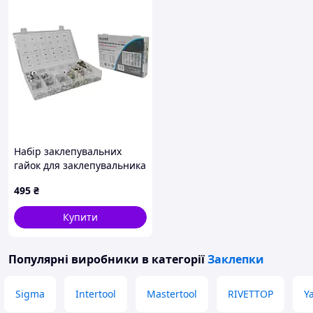
Набір заклепувальних
гайок для заклепувальника
M3-M10 300 шт.
495
₴
алюміній+сталь SILVER
S11360 GoodPlace -worry-
Купити
free-shopping-
Популярні виробники
в категорії
Заклепки
Sigma
Intertool
Mastertool
RIVETTOP
Y