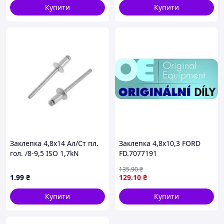
Купити
Купити
Заклепка 4,8х14 Ал/Ст пл.
Заклепка 4,8х10,3 FORD
гол. /8-9,5 ISO 1,7kN
FD.7077191
135
.90
₴
1
.99
₴
129
.10
₴
Купити
Купити