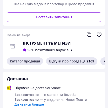
Ще не було відгуків про товар у цього продавця
Підвищена вібростійкість.
Поставити запитання
ТЕХНІЧНІ ХАРАКТЕРИСТИКИ:
Матеріал – алюміній (Mg 5,0)/сталь;
Був online:
вчора
ІНСТРУМЕНТ та МЕТИЗИ
Головка - плоска;
98% позитивних відгуків
Товщина закріплюваного матеріалу (min), мм – 3;
Каталог продавця
Відгуки про продавця
2169
Ко
Товщина закріплюваного матеріалу (max), мм – 5;
Доставка
Діаметр, мм – 4;
Підписка на доставку Smart
Довжина, мм – 10;
Безкоштовно
— в магазини Rozetka
Безкоштовно
— у відділення Нової Пошти
Дізнатися більше