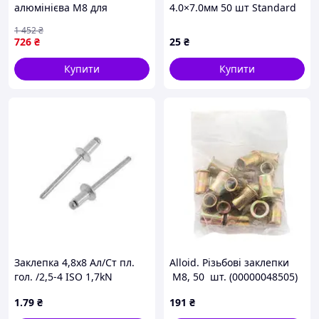
алюмінієва М8 для
4.0×7.0мм 50 шт Standard
кріплення конструкцій 20
SIGMA (2612511)
1 452
₴
штук
726
₴
25
₴
Купити
Купити
Заклепка 4,8х8 Ал/Ст пл.
Alloid. Pізьбові заклепки
гол. /2,5-4 ISO 1,7kN
M8, 50 шт. (00000048505)
1
.79
₴
191
₴