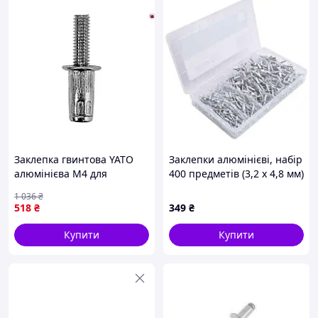
Заклепка гвинтова YATO
Заклепки алюмінієві, набір
алюмінієва М4 для
400 предметів (3,2 x 4,8 мм)
кріплення матеріалів
ASTA A-BR400S
1 036
₴
комплект 20 шт надійне
518
₴
349
₴
з'єднання
Купити
Купити