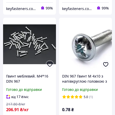
99%
99%
keyfasteners.com.ua
keyfasteners.com.ua
Гвинт меблевий. М4*16
DIN 967 Гвинт М 4х10 з
DIN 967
напівкруглою головкою з
буртиком, клас міцності
Готово до відправки
Готово до відправки
4.6, оцинкований
17
від
₴
/міс
5.0
(1)
217
.80
₴/кг
206
.91
₴/кг
0
.78
₴