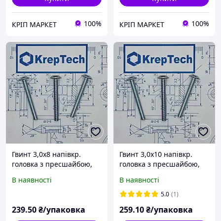
100%
100%
КРІП МАРКЕТ
КРІП МАРКЕТ
Гвинт 3,0х8 напівкр.
Гвинт 3,0х10 напівкр.
головка з пресшайбою,
головка з пресшайбою,
DIN 967, PZ (ЦБ)
DIN 967, PZ (ЦБ)
В наявності
В наявності
(уп.1000шт.)
(уп.1000шт.)
5.0
(1)
239
.50
₴/упаковка
259
.10
₴/упаковка