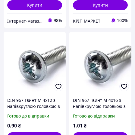
Купити
Купити
98%
100%
Інтернет-магазин товарів для творчості "Фурнітура"
КРІП МАРКЕТ
DIN 967 Гвинт М 4х12 з
DIN 967 Гвинт М 4х16 з
напівкруглою головкою з
напівкруглою головкою з
буртиком, клас міцності
буртиком, клас міцності
Готово до відправки
Готово до відправки
4.6, оцинкований
4.6, оцинкований
0
.90
₴
1
.01
₴