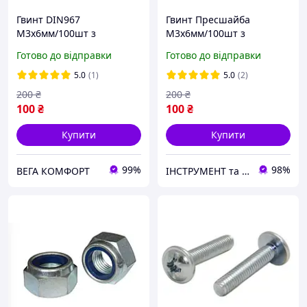
Гвинт DIN967
Гвинт Пресшайба
М3х6мм/100шт з
М3х6мм/100шт з
Напівкруглою Головкою
Напівкруглою Головкою
Готово до відправки
Готово до відправки
та Пресшайбою
DIN 967 Оцинкований
Оцинкований Spec
Spec
5.0
(1)
5.0
(2)
200
₴
200
₴
100
₴
100
₴
Купити
Купити
99%
98%
ВЕГА КОМФОРТ
ІНСТРУМЕНТ та МЕТИЗИ