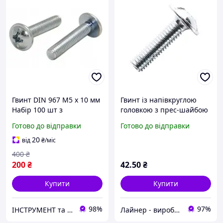
Гвинт DIN 967 М5 х 10 мм
Гвинт із напівкруглою
Набір 100 шт з
головкою з прес-шайбою
Напівкруглою Головкою
М5х40 DIN 967 кл.
Готово до відправки
Готово до відправки
та Фланцем ЦБ PZ+PL
міцний. 4.8 цинк білий
(пач. 50 шт.)
20
від
₴
/міс
400
₴
200
₴
42
.50
₴
Купити
Купити
98%
97%
ІНСТРУМЕНТ та МЕТИЗИ
Лайнер - виробничо-торгова компанія