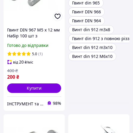
Гвинт din 965
Гвинт DIN 966
Гвинт DIN 964
Винт din 912 m3x8
Гвинт DIN 967 М5 х 12 мм
Набір 100 шт з
Гвинт din 912 з повною різзю
Напівкруглою Головкою
Готово до відправки
Винт din 912 m3x10
та Фланцем ЦБ PZ+PL
5.0
(1)
Винт din 912 М6х10
20
від
₴
/міс
400
₴
200
₴
Купити
98%
ІНСТРУМЕНТ та МЕТИЗИ