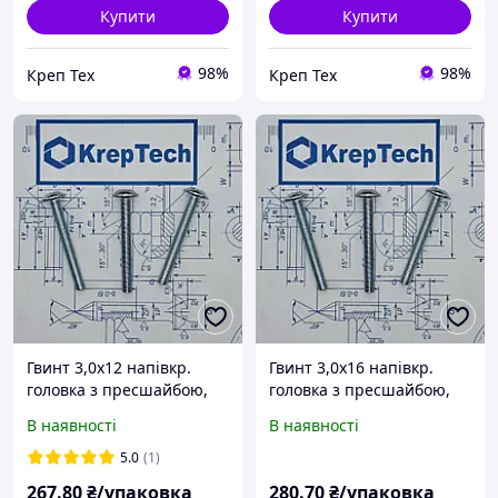
Купити
Купити
98%
98%
Креп Тех
Креп Тех
Гвинт 3,0х12 напівкр.
Гвинт 3,0х16 напівкр.
головка з пресшайбою,
головка з пресшайбою,
DIN 967, PZ (ЦБ)
DIN 967, PZ (ЦБ)
В наявності
В наявності
(уп.1000шт.)
(уп.1000шт.)
5.0
(1)
267
.80
₴/упаковка
280
.70
₴/упаковка