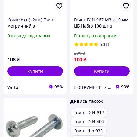
Комплект (12шт) Гвинт
Гвинт DIN 967 М3 х 10 мм
метричний з
ЦБ Набір 100 шт з
напівкруглою головкою з
Напівкруглою Головкою
Готово до відправки
Готово до відправки
бортиком DIN 967, М6х30
та Фланцем PZ+PL Spec
з самостопорною
5.0
(1)
шайбою
200
₴
108
₴
100
₴
Купити
Купити
98%
98%
Varto
ІНСТРУМЕНТ та МЕТИЗИ
Дивись також
Гвинт DIN 912
Гвинт DIN 404
Гвинт din 933