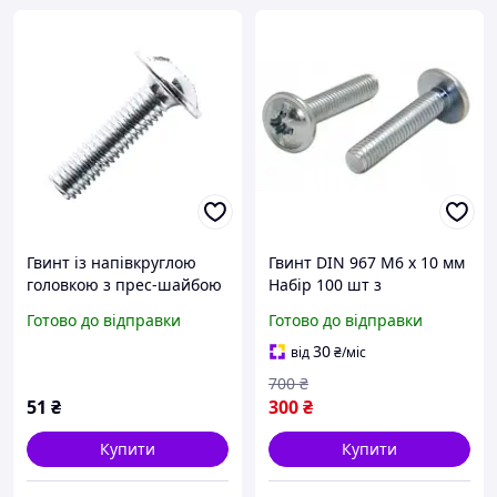
Гвинт із напівкруглою
Гвинт DIN 967 М6 х 10 мм
головкою з прес-шайбою
Набір 100 шт з
М5х50 DIN 967 кл.
Напівкруглою Головкою
Готово до відправки
Готово до відправки
міцний. 4.8 цинк білий
та Фланцем ЦБ PZ+PL
(пач. 50 шт.)
Spec
30
від
₴
/міс
700
₴
51
₴
300
₴
Купити
Купити