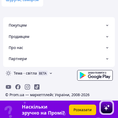
Покупцям
Продавцям
Про нас
Партнери
Тема
-
світла
BETA
© Prom.ua — маркетплейс України, 2008-2026
Наскільки
Розказати
зручно на Промі?