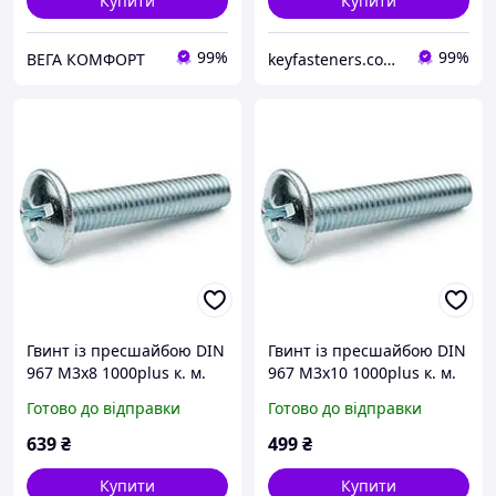
Купити
Купити
99%
99%
ВЕГА КОМФОРТ
keyfasteners.com.ua
Гвинт із пресшайбою DIN
Гвинт із пресшайбою DIN
967 М3х8 1000plus к. м.
967 М3х10 1000plus к. м.
4.8 цинк білий 2000 шт./
4.8 цинк білий (упк 1500
Готово до відправки
Готово до відправки
пачка
шт)
639
₴
499
₴
Купити
Купити