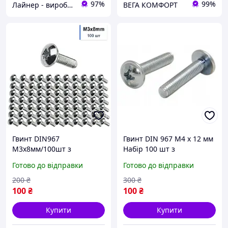
97%
99%
Лайнер - виробничо-торгова компанія
ВЕГА КОМФОРТ
Гвинт DIN967
Гвинт DIN 967 М4 х 12 мм
М3х8мм/100шт з
Набір 100 шт з
Напівкруглою Головкою
Напівкруглою Головкою
Готово до відправки
Готово до відправки
та Пресшайбою
та Фланцем ЦБ PZ+PL
Оцинкований Spec
Spec
200
₴
300
₴
100
₴
100
₴
Купити
Купити