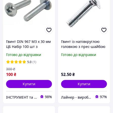
Гвинт DIN 967 М3 х 30 мм
Гвинт із напівкруглою
ЦБ Набір 100 шт з
головкою з прес-шайбою
Напівкруглою Головкою
М6х30 DIN 967 кл.
Готово до відправки
Готово до відправки
та Фланцем PZ+PL Spec
міцний. 4.8 цинк білий
(пач. 50 шт.)
5.0
(1)
300
₴
100
₴
52
.50
₴
Купити
Купити
98%
97%
ІНСТРУМЕНТ та МЕТИЗИ
Лайнер - виробничо-торгова компанія