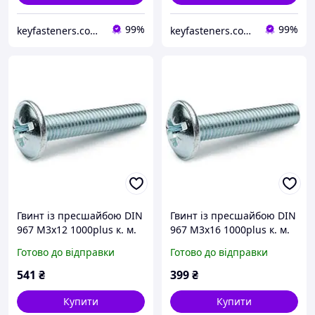
99%
99%
keyfasteners.com.ua
keyfasteners.com.ua
Гвинт із пресшайбою DIN
Гвинт із пресшайбою DIN
967 М3х12 1000plus к. м.
967 М3х16 1000plus к. м.
4.8 цинк білий (упк 1500
4.8 цинк білий (упк 1000
Готово до відправки
Готово до відправки
шт)
шт)
541
₴
399
₴
Купити
Купити