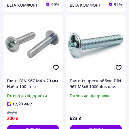
99%
99%
ВЕГА КОМФОРТ
ВЕГА КОМФОРТ
Гвинт DIN 967 М4 х 20 мм
Гвинт із пресшайбою DIN
Набір 100 шт з
967 М3х6 1000plus к. м.
Напівкруглою Головкою
4.8 цинк білий 2000 шт./
Готово до відправки
Готово до відправки
та Фланцем ЦБ PZ+PL
пачка
Spec
20
від
₴
/міс
300
₴
200
₴
623
₴