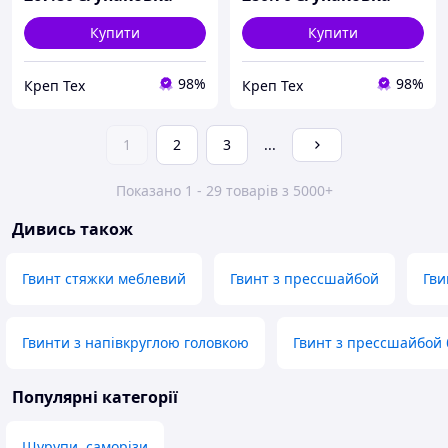
Купити
Купити
98%
98%
Креп Тех
Креп Тех
1
2
3
...
Показано 1 - 29 товарів з 5000+
Дивись також
Гвинт стяжки меблевий
Гвинт з прессшайбой
Гви
Гвинти з напівкруглою головкою
Гвинт з прессшайбой
Популярні категорії
Шурупи, саморізи