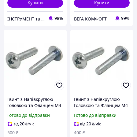
Купити
Купити
98%
99%
ІНСТРУМЕНТ та МЕТИЗИ
ВЕГА КОМФОРТ
Гвинт з Напівкруглою
Гвинт з Напівкруглою
Головкою та Фланцем М4
Головкою та Фланцем М4
х 35 мм Набір 100 шт ЦБ
х 38 мм Набір 100 шт ЦБ
Готово до відправки
Готово до відправки
PZ+PL DIN 967 Spec
PZ+PL DIN 967 Spec
20
20
від
₴
/міс
від
₴
/міс
500
₴
400
₴