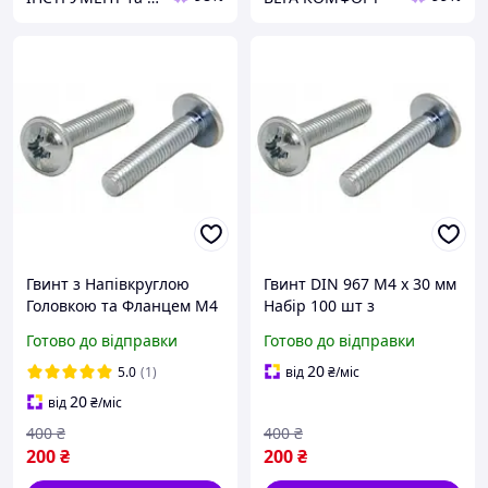
Гвинт з Напівкруглою
Гвинт DIN 967 М4 х 30 мм
Головкою та Фланцем М4
Набір 100 шт з
х 30 мм Набір 100 шт ЦБ
Напівкруглою Головкою
Готово до відправки
Готово до відправки
PZ+PL DIN 967 Spec
та Фланцем ЦБ PZ+PL
Spec
20
5.0
(1)
від
₴
/міс
20
від
₴
/міс
400
₴
400
₴
200
₴
200
₴