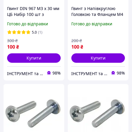
Гвинт DIN 967 М3 х 30 мм
Гвинт з Напівкруглою
ЦБ Набір 100 шт з
Головкою та Фланцем М4
Напівкруглою Головкою
х 10 мм Набір 100 шт ЦБ
Готово до відправки
Готово до відправки
та Фланцем PZ+PL Spec
PZ+PL DIN 967 Spec
5.0
(1)
300
₴
200
₴
100
₴
100
₴
Купити
Купити
98%
98%
ІНСТРУМЕНТ та МЕТИЗИ
ІНСТРУМЕНТ та МЕТИЗИ