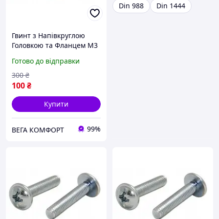
Din 988
Din 1444
Гвинт з Напівкруглою
Головкою та Фланцем М3
х 30 мм ЦБ Набір 100 шт
Готово до відправки
PZ+PL DIN 967 Spec
300
₴
100
₴
Купити
99%
ВЕГА КОМФОРТ