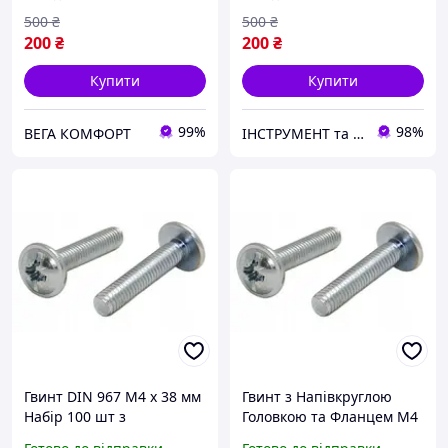
500
₴
500
₴
200
₴
200
₴
Купити
Купити
99%
98%
ВЕГА КОМФОРТ
ІНСТРУМЕНТ та МЕТИЗИ
Гвинт DIN 967 М4 х 38 мм
Гвинт з Напівкруглою
Набір 100 шт з
Головкою та Фланцем М4
Напівкруглою Головкою
х 45 мм Набір 100 шт ЦБ