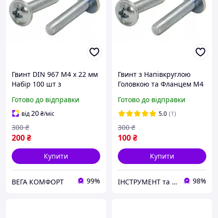
Гвинт DIN 967 М4 х 22 мм
Гвинт з Напівкруглою
Набір 100 шт з
Головкою та Фланцем М4
Напівкруглою Головкою
х 6 мм Набір 100 шт ЦБ
Готово до відправки
Готово до відправки
та Фланцем ЦБ PZ+PL
PZ+PL DIN 967 Spec
Spec
20
від
₴
/міс
5.0
(1)
300
₴
300
₴
200
₴
100
₴
Купити
Купити
99%
98%
ВЕГА КОМФОРТ
ІНСТРУМЕНТ та МЕТИЗИ