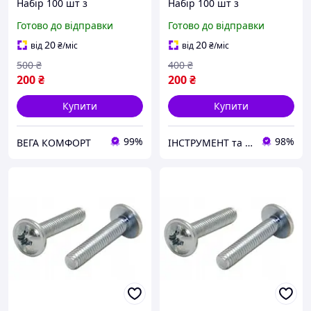
Набір 100 шт з
Набір 100 шт з
Напівкруглою Головкою
Напівкруглою Головкою
Готово до відправки
Готово до відправки
та Фланцем ЦБ PZ+PL
та Фланцем ЦБ PZ+PL
Spec
20
20
від
₴
/міс
від
₴
/міс
500
₴
400
₴
200
₴
200
₴
Купити
Купити
99%
98%
ВЕГА КОМФОРТ
ІНСТРУМЕНТ та МЕТИЗИ