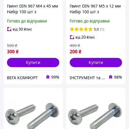
Гвинт DIN 967 М4 х 45 мм
Гвинт DIN 967 М5 х 12 мм
Набір 100 шт з
Набір 100 шт з
Напівкруглою Головкою
Напівкруглою Головкою
Готово до відправки
Готово до відправки
та Фланцем ЦБ PZ+PL
та Фланцем ЦБ PZ+PL
Spec
30
від
₴
/міс
5.0
(1)
20
від
₴
/міс
500
₴
400
₴
300
₴
200
₴
Купити
Купити
99%
98%
ВЕГА КОМФОРТ
ІНСТРУМЕНТ та МЕТИЗИ