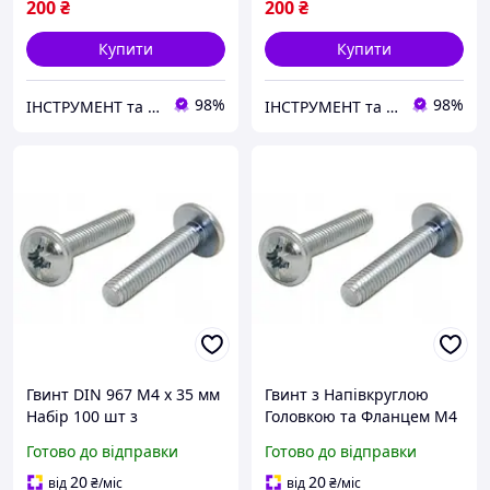
200
₴
200
₴
Купити
Купити
98%
98%
ІНСТРУМЕНТ та МЕТИЗИ
ІНСТРУМЕНТ та МЕТИЗИ
Гвинт DIN 967 М4 х 35 мм
Гвинт з Напівкруглою
Набір 100 шт з
Головкою та Фланцем М4
Напівкруглою Головкою
х 40 мм Набір 100 шт ЦБ
Готово до відправки
Готово до відправки
та Фланцем ЦБ PZ+PL
PZ+PL DIN 967 Spec
20
20
від
₴
/міс
від
₴
/міс