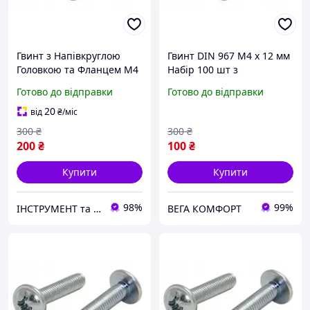
Гвинт з Напівкруглою
Гвинт DIN 967 М4 х 12 мм
Головкою та Фланцем М4
Набір 100 шт з
х 20 мм Набір 100 шт ЦБ
Напівкруглою Головкою
Готово до відправки
Готово до відправки
PZ+PL DIN 967 Spec
та Фланцем ЦБ PZ+PL
Spec
20
від
₴
/міс
300
₴
300
₴
200
₴
100
₴
Купити
Купити
98%
99%
ІНСТРУМЕНТ та МЕТИЗИ
ВЕГА КОМФОРТ