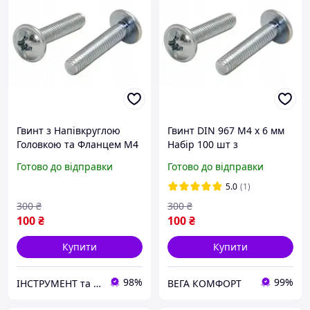
Гвинт з Напівкруглою
Гвинт DIN 967 М4 х 6 мм
Головкою та Фланцем М4
Набір 100 шт з
х 8 мм Набір 100 шт ЦБ
Напівкруглою Головкою
Готово до відправки
Готово до відправки
PZ+PL DIN 967 Spec
та Фланцем ЦБ PZ+PL
Spec
5.0
(1)
300
₴
300
₴
100
₴
100
₴
Купити
Купити
98%
99%
ІНСТРУМЕНТ та МЕТИЗИ
ВЕГА КОМФОРТ