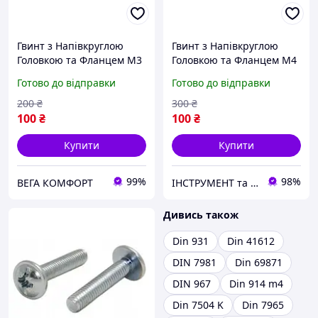
Гвинт з Напівкруглою
Гвинт з Напівкруглою
Головкою та Фланцем М3
Головкою та Фланцем М4
х 10 мм ЦБ Набір 100 шт
х 12 мм Набір 100 шт ЦБ
Готово до відправки
Готово до відправки
PZ+PL DIN 967 Spec
PZ+PL DIN 967 Spec
200
₴
300
₴
100
₴
100
₴
Купити
Купити
99%
98%
ВЕГА КОМФОРТ
ІНСТРУМЕНТ та МЕТИЗИ
Дивись також
Din 931
Din 41612
DIN 7981
Din 69871
DIN 967
Din 914 m4
Din 7504 K
Din 7965