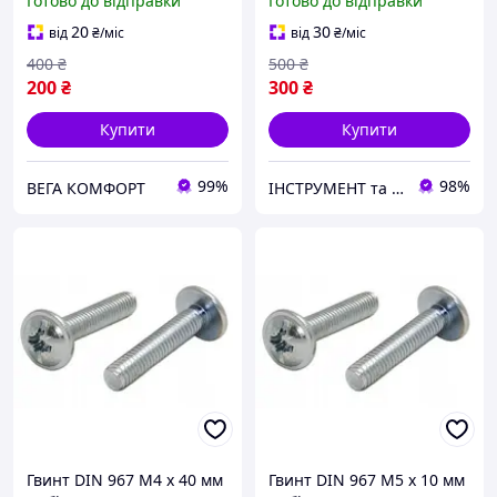
Готово до відправки
Готово до відправки
та Фланцем ЦБ PZ+PL
PZ+PL DIN 967 Spec
Spec
20
30
від
₴
/міс
від
₴
/міс
400
₴
500
₴
200
₴
300
₴
Купити
Купити
99%
98%
ВЕГА КОМФОРТ
ІНСТРУМЕНТ та МЕТИЗИ
Гвинт DIN 967 М4 х 40 мм
Гвинт DIN 967 М5 х 10 мм