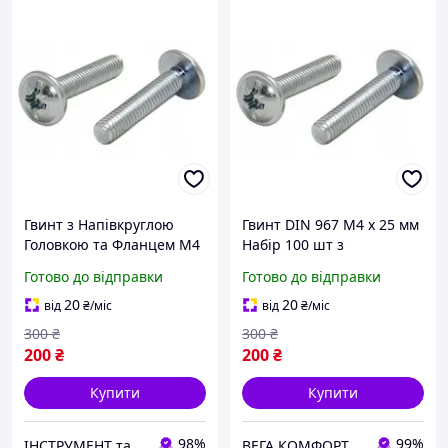
Гвинт з Напівкруглою
Гвинт DIN 967 М4 х 25 мм
Головкою та Фланцем М4
Набір 100 шт з
х 25 мм Набір 100 шт ЦБ
Напівкруглою Головкою
Готово до відправки
Готово до відправки
PZ+PL DIN 967 Spec
та Фланцем ЦБ PZ+PL
Spec
20
20
від
₴
/міс
від
₴
/міс
300
₴
300
₴
200
₴
200
₴
Купити
Купити
98%
99%
ІНСТРУМЕНТ та МЕТИЗИ
ВЕГА КОМФОРТ