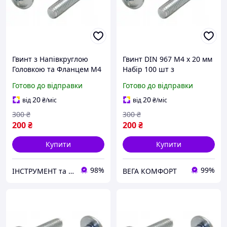
Гвинт з Напівкруглою
Гвинт DIN 967 М4 х 20 мм
Головкою та Фланцем М4
Набір 100 шт з
х 22 мм Набір 100 шт ЦБ
Напівкруглою Головкою
Готово до відправки
Готово до відправки
PZ+PL DIN 967 Spec
та Фланцем ЦБ PZ+PL
Spec
20
20
від
₴
/міс
від
₴
/міс
300
₴
300
₴
200
₴
200
₴
Купити
Купити
98%
99%
ІНСТРУМЕНТ та МЕТИЗИ
ВЕГА КОМФОРТ