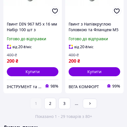
Гвинт DIN 967 М5 х 16 мм
Гвинт з Напівкруглою
Набір 100 шт з
Головкою та Фланцем М5
Напівкруглою Головкою
х 10 мм Набір 100 шт ЦБ
Готово до відправки
Готово до відправки
та Фланцем ЦБ PZ+PL
PZ+PL DIN 967 Spec
20
20
від
₴
/міс
від
₴
/міс
400
₴
400
₴
200
₴
200
₴
Купити
Купити
98%
99%
ІНСТРУМЕНТ та МЕТИЗИ
ВЕГА КОМФОРТ
1
2
3
...
Показано 1 - 29 товарів з 80+