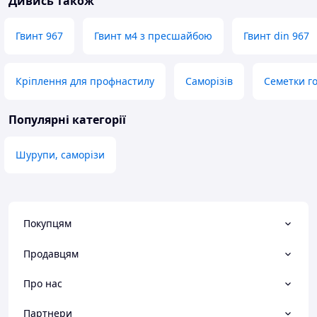
Дивись також
Гвинт 967
Гвинт м4 з пресшайбою
Гвинт din 967
Кріплення для профнастилу
Саморізів
Семетки го
Популярні категорії
Шурупи, саморізи
Покупцям
Продавцям
Про нас
Партнери