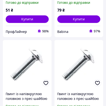
Готово до відправки
Готово до відправки
міцний. 4.8 цинк білий
міцний. 4.8 цинк білий
(пач. 50 шт.)
(пач. 50 шт.)
51
₴
79
₴
Купити
Купити
98%
97%
ПрофЛайнер
Babina
Гвинт із напівкруглою
Гвинт із напівкруглою
головкою з прес-шайбою
головкою з прес-шайбою
М5х50 DIN 967 кл.
М6х30 DIN 967 кл.