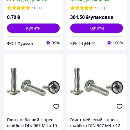
5.0
(1)
5.0
(1)
0
.70
₴
304
.50
₴/упаковка
Купити
Купити
99%
100%
ФОП Фурман
КРЕП-ЦЕНТР
Гвинт меблевий з прес-
Гвинт меблевий з прес-
шайбою DIN 967 М4 х 10
шайбою DIN 967 М4 х 12