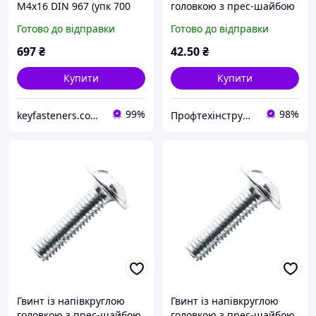
М4х16 DIN 967 (упк 700
головкою з прес-шайбою
шт)
М5х40 DIN 967 кл.
Готово до відправки
Готово до відправки
міцний. 4.8 цинк білий
(пач. 50 шт.)
697
₴
42
.50
₴
Купити
Купити
99%
98%
keyfasteners.com.ua
Профтехінструмент
Гвинт із напівкруглою
Гвинт із напівкруглою
головкою з прес-шайбою
головкою з прес-шайбою