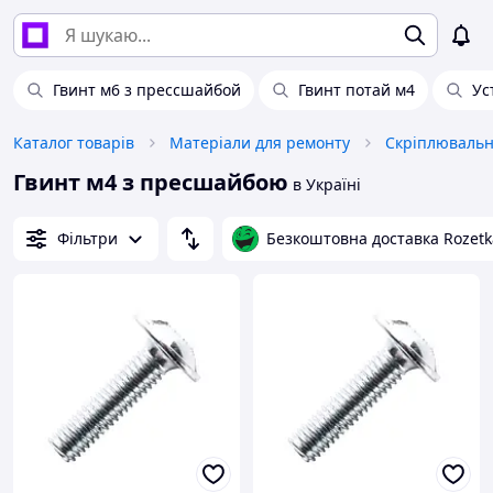
Гвинт м6 з прессшайбой
Гвинт потай м4
Ус
Каталог товарів
Матеріали для ремонту
Скріплювальн
Гвинт м4 з пресшайбою
в Україні
Фільтри
Безкоштовна доставка Rozetk