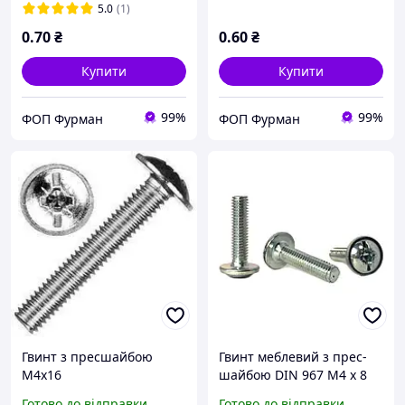
5.0
(1)
0
.70
₴
0
.60
₴
Купити
Купити
99%
99%
ФОП Фурман
ФОП Фурман
Гвинт з пресшайбою
Гвинт меблевий з прес-
М4х16
шайбою DIN 967 М4 х 8
мм (1000 шт.)
Готово до відправки
Готово до відправки