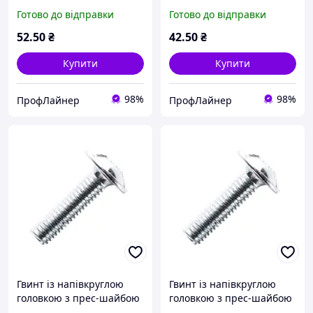
М6х30 DIN 967 кл.
М5х40 DIN 967 кл.
Готово до відправки
Готово до відправки
міцний. 4.8 цинк білий
міцний. 4.8 цинк білий
(пач. 50 шт.)
(пач. 50 шт.)
52
.50
₴
42
.50
₴
Купити
Купити
98%
98%
ПрофЛайнер
ПрофЛайнер
Гвинт із напівкруглою
Гвинт із напівкруглою
головкою з прес-шайбою
головкою з прес-шайбою
М5х50 DIN 967 кл.
М5х40 DIN 967 кл.