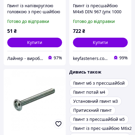
Гвинт із напівкруглою
Гвинт із пресшайбою
головкою з прес-шайбою
М4х6 DIN 967 (упк 1000
М5х50 DIN 967 кл.
шт)
Готово до відправки
Готово до відправки
міцний. 4.8 цинк білий
(пач. 50 шт.)
51
₴
722
₴
Купити
Купити
97%
99%
Лайнер - виробничо-торгова компанія
keyfasteners.com.ua
Дивись також
Гвинт м6 з прессшайбой
Гвинт потай м4
Установний гвинт м3
Притискний гвинт
Гвинт з прессшайбой м5
Гвинт із прес-шайбою М6х20