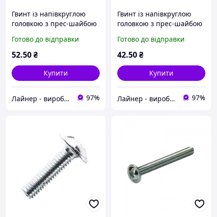
Гвинт із напівкруглою
Гвинт із напівкруглою
головкою з прес-шайбою
головкою з прес-шайбою
М6х30 DIN 967 кл.
М5х40 DIN 967 кл.
Готово до відправки
Готово до відправки
міцний. 4.8 цинк білий
міцний. 4.8 цинк білий
(пач. 50 шт.)
(пач. 50 шт.)
52
.50
₴
42
.50
₴
Купити
Купити
97%
97%
Лайнер - виробничо-торгова компанія
Лайнер - виробничо-торгова компанія