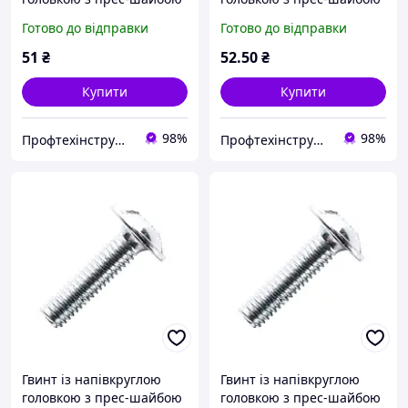
М5х50 DIN 967 кл.
М6х30 DIN 967 кл.
Готово до відправки
Готово до відправки
міцний. 4.8 цинк білий
міцний. 4.8 цинк білий
(пач. 50 шт.)
(пач. 50 шт.)
51
₴
52
.50
₴
Купити
Купити
98%
98%
Профтехінструмент
Профтехінструмент
Гвинт із напівкруглою
Гвинт із напівкруглою
головкою з прес-шайбою
головкою з прес-шайбою