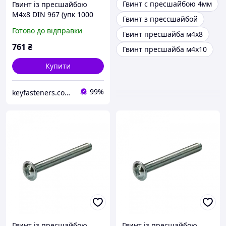
Гвинт с пресшайбою 4мм
Гвинт із пресшайбою
М4х8 DIN 967 (упк 1000
Гвинт з прессшайбой
шт)
Готово до відправки
Гвинт пресшайба м4х8
761
₴
Гвинт пресшайба м4х10
Купити
99%
keyfasteners.com.ua
Гвинт із пресшайбою
Гвинт із пресшайбою