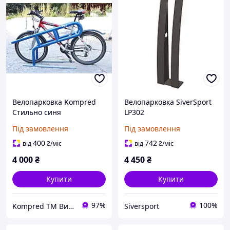
Велопарковка Kompred
Велопарковка SiverSport
Стильно синя
LP302
Під замовлення
Під замовлення
400
742
від
₴
/міс
від
₴
/міс
4 000
₴
4 450
₴
Купити
Купити
97%
100%
Kompred TM Виробниче підприємство
Siversport