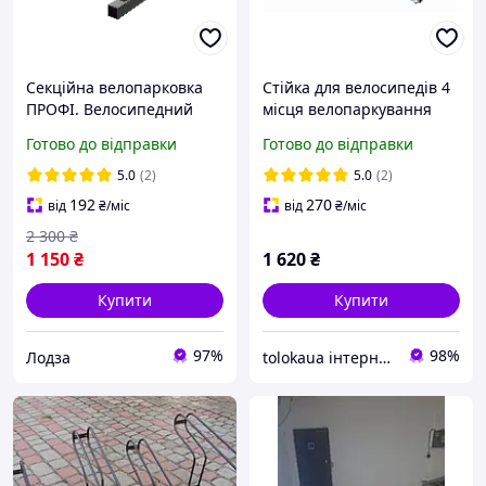
Секційна велопарковка
Стійка для велосипедів 4
ПРОФІ. Велосипедний
місця велопаркування
паркінг. Стійка для
велостійка велопарковка
Готово до відправки
Готово до відправки
велосипеда
Kraft&Dele KD651
5.0
(2)
5.0
(2)
192
270
від
₴
/міс
від
₴
/міс
2 300
₴
1 150
₴
1 620
₴
Купити
Купити
97%
98%
Лодза
tolokaua інтернет-магазин товарів для дому