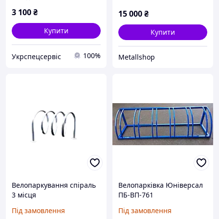
3 100
₴
15 000
₴
Купити
Купити
100%
Укрспецсервіс
Metallshop
Велопаркування спіраль
Велопарківка Юніверсал
3 місця
ПБ-ВП-761
Під замовлення
Під замовлення