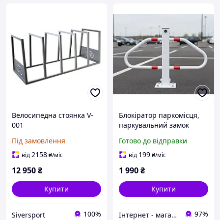
Велосипедна стоянка V-
Блокіратор паркомісця,
001
паркувальний замок
Під замовлення
Готово до відправки
2158
199
від
₴
/міс
від
₴
/міс
12 950
₴
1 990
₴
Купити
Купити
100%
97%
Siversport
Інтернет - магазин МАНДАРИНКА