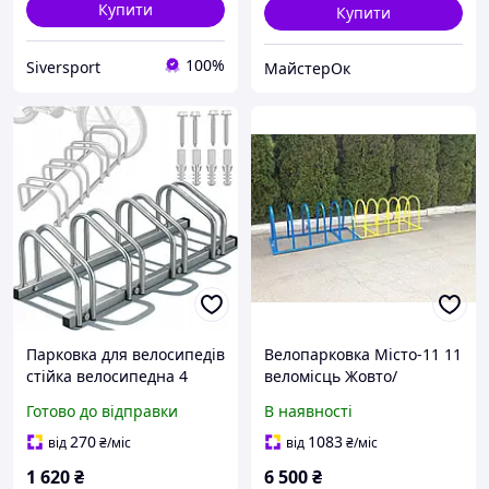
Купити
Купити
100%
Siversport
МайстерОк
Парковка для велосипедів
Велопарковка Місто-11 11
cтійка велосипедна 4
веломісць Жовто/
місця Dollo IH379
Блакитна
Готово до відправки
В наявності
270
1083
від
₴
/міс
від
₴
/міс
1 620
₴
6 500
₴