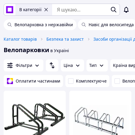
В категорії
Велопарковка з нержавійки
Навіс для велосипеда
Каталог товарів
Безпека та захист
Засоби організації
Велопарковки
в Україні
Фільтри
Ціна
Тип
Країна ви
Оплатити частинами
Комплектуюче
Велоп