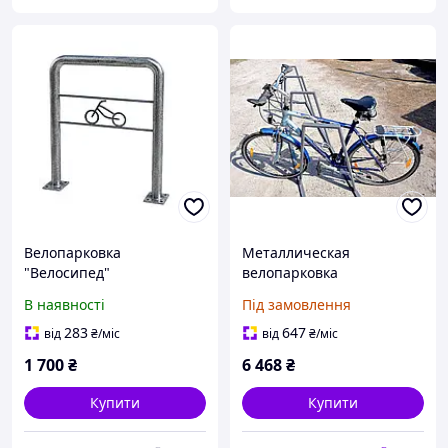
Велопарковка
Металлическая
"Велосипед"
велопарковка
В наявності
Під замовлення
283
647
від
₴
/міс
від
₴
/міс
1 700
₴
6 468
₴
Купити
Купити