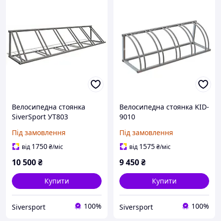
Велосипедна стоянка
Велосипедна стоянка KID-
SiverSport УТ803
9010
Під замовлення
Під замовлення
1750
1575
від
₴
/міс
від
₴
/міс
10 500
₴
9 450
₴
Купити
Купити
100%
100%
Siversport
Siversport