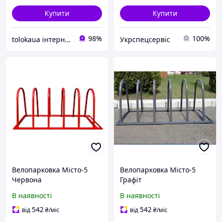
Купити
Купити
98%
100%
tolokaua інтернет-магазин товарів для дому
Укрспецсервіс
Велопарковка Місто-5
Велопарковка Місто-5
Червона
Графіт
В наявності
В наявності
542
542
від
₴
/міс
від
₴
/міс