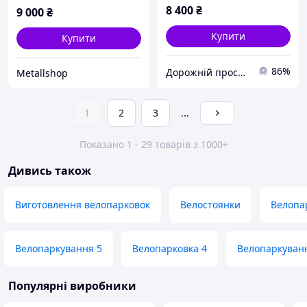
8 400
₴
9 000
₴
Купити
Купити
86%
Дорожній просвіт
Metallshop
1
2
3
...
Показано 1 - 29 товарів з 1000+
Дивись також
Виготовлення велопарковок
Велостоянки
Велопа
Велопаркування 5
Велопарковка 4
Велопаркуванн
Популярні виробники