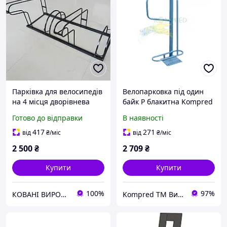
Парківка для велосипедів
Велопарковка під один
на 4 місця дворівнева
байк Р блакитна Kompred
OL641
Готово до відправки
В наявності
417
271
від
₴
/міс
від
₴
/міс
2 500
₴
2 709
₴
Купити
Купити
100%
97%
КОВАНІ ВИРОБИ
Kompred TM Виробниче підприємство