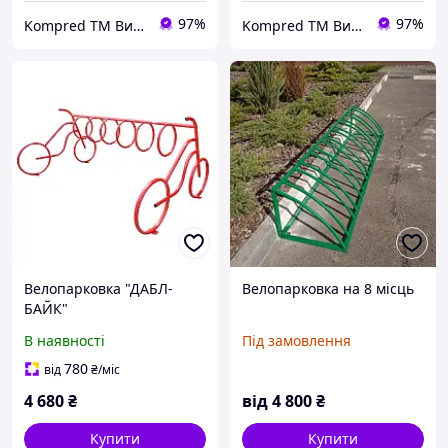
97%
97%
Kompred TM Виробниче підприємство
Kompred TM Виробниче підприємство
Велопарковка "ДАБЛ-
Велопарковка на 8 місць
БАЙК"
В наявності
Під замовлення
780
від
₴
/міс
4 680
₴
від
4 800
₴
Купити
Купити