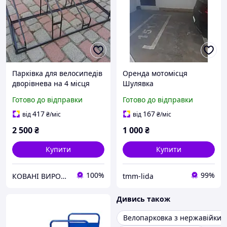
Парківка для велосипедів
Оренда мотомісця
дворівнева на 4 місця
Шулявка
Готово до відправки
Готово до відправки
417
167
від
₴
/міс
від
₴
/міс
2 500
₴
1 000
₴
Купити
Купити
100%
99%
КОВАНІ ВИРОБИ
tmm-lida
Дивись також
Велопарковка з нержавійки