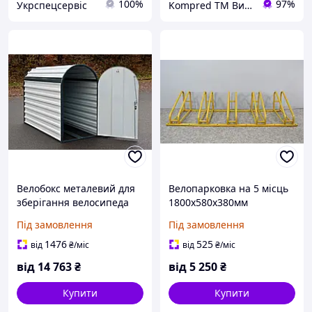
100%
97%
Укрспецсервіс
Kompred TM Виробниче підприємство
Велобокс металевий для
Велопарковка на 5 місць
зберігання велосипеда
1800х580х380мм
Kompred OL334
цільнозварна жовта
Під замовлення
Під замовлення
Kompred OL379
1476
525
від
₴
/міс
від
₴
/міс
від
14 763
₴
від
5 250
₴
Купити
Купити