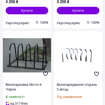
3 250
₴
3 250
₴
Купити
Купити
100%
100%
Укрспецсервіс
Укрспецсервіс
Велопарковка Місто-4
Велопаркування спіраль
Чорна
5 місць
В наявності
Під замовлення
517
від
₴
/міс