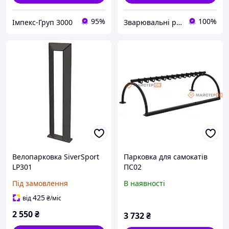
95%
100%
Імпекс-Груп 3000
Зварювальні роботи будь-якої складності
Велопарковка SiverSport
Парковка для самокатів
LP301
ПС02
Під замовлення
В наявності
425
від
₴
/міс
2 550
₴
3 732
₴