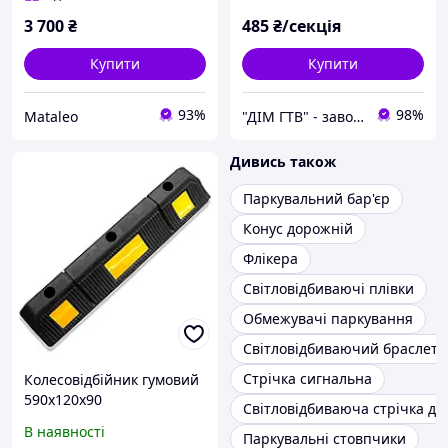
3 700
₴
485
₴/секція
Купити
Купити
93%
98%
Mataleo
"ДІМ ГТВ" - завод-виробник гумовотехнічних виробів
Дивись також
Паркувальний бар'єр
Конус дорожній
Флікера
Світловідбиваючі плівки
Обмежувачі паркування
Світловідбиваючий браслет
Стрічка сигнальна
Колесовідбійник гумовий
590х120х90
Світловідбиваюча стрічка дл
В наявності
Паркувальні стовпчики