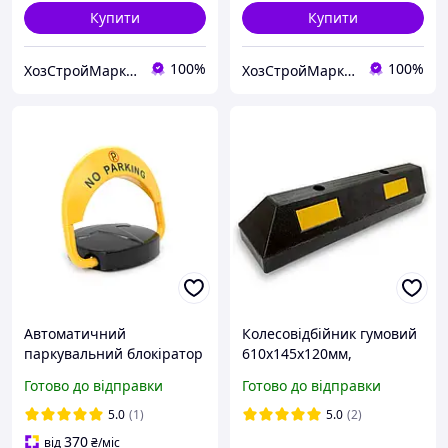
Купити
Купити
100%
100%
ХозСтройМаркет
ХозСтройМаркет
Автоматичний
Колесовідбійник гумовий
паркувальний блокіратор
610х145х120мм,
із дистанційним
паркувальний бордюр,
Готово до відправки
Готово до відправки
керуванням Stop parking
упори коліс для парковок
YOSO
5.0
(1)
5.0
(2)
370
від
₴
/міс