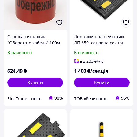
Стрічка сигнальна
Лежачий поліцейський
"Обережно кабель" 100м
ЛП 650, основна секція
х 300мм х 100мкм
В наявності
В наявності
233
від
₴
/міс
624
.49
₴
1 400
₴/секція
Купити
Купити
98%
95%
ElecTrade - постачальник електротехнічної продукції
ТОВ «Резинопласт». Завод ГТВ. Гумотехнічні вироби, металообробка