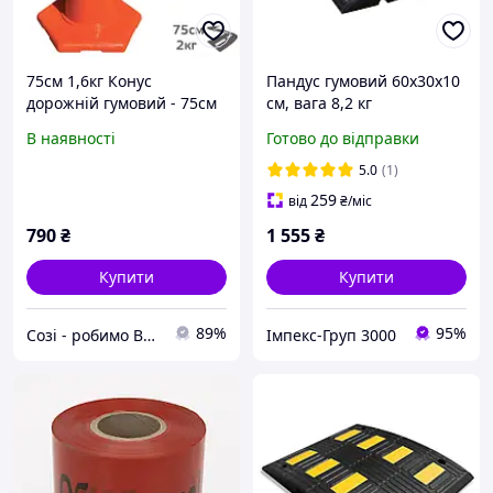
75см 1,6кг Конус
Пандус гумовий 60х30х10
дорожній гумовий - 75см
см, вага 8,2 кг
КДР-10-6-Е
В наявності
Готово до відправки
5.0
(1)
259
від
₴
/міс
790
₴
1 555
₴
Купити
Купити
89%
95%
Созі - робимо Велике Будівництво доступним! Низькі ціни, наявність. Ще доступніше на www.sozi.com.ua
Імпекс-Груп 3000