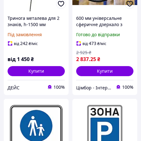
Тринога металева для 2
600 мм універсальне
знаків, h-1500 мм
сферичне дзеркало з
полікарбонату.
Під замовлення
Готово до відправки
242
473
від
₴
/міс
від
₴
/міс
2 925
₴
від
1 450
₴
2 837
.25
₴
Купити
Купити
100%
100%
ДЕЙС
Цімбор - Інтернет магазин корисних речей