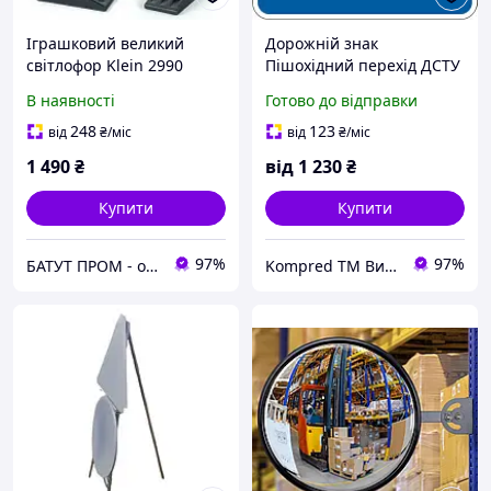
Іграшковий великий
Дорожній знак
світлофор Klein 2990
Пішохідний перехід ДСТУ
4100:2021 700х700
В наявності
Готово до відправки
248
123
від
₴
/міс
від
₴
/міс
1 490
₴
від
1 230
₴
Купити
Купити
97%
97%
БАТУТ ПРОМ - онлайн супермаркет для дітей та батьків
Kompred TM Виробниче підприємство