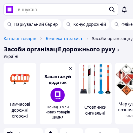
Паркувальний бар'єр
Конус дорожній
Флік
Каталог товарів
Безпека та захист
Засоби організації
Засоби організації дорожнього руху
в
Україні
Завантажуй
додаток
Маркув
Тимчасові
Стовпчики
Понад 3 млн
познач
дорожні
нових товарів
сигнальні
зна
огорожі
щодня
небез