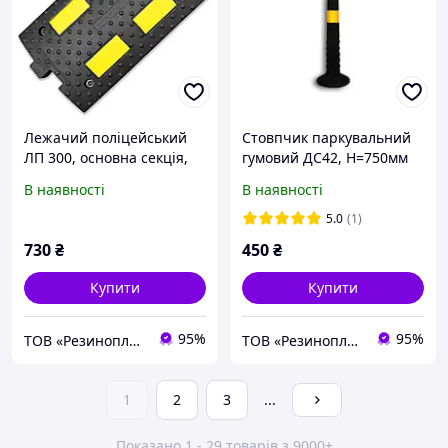
Лежачий поліцейський
Стовпчик паркувальний
ЛП 300, основна секція,
гумовий ДС42, Н=750мм
без кабель-каналу
В наявності
В наявності
5.0
(1)
730
₴
450
₴
Купити
Купити
95%
95%
ТОВ «Резинопласт». Завод ГТВ. Гумотехнічні вироби, металообробка
ТОВ «Резинопласт». Завод ГТВ. Гумотехнічні вироби, металообробка
1
2
3
...
Показано 1 - 29 товарів з 9000+