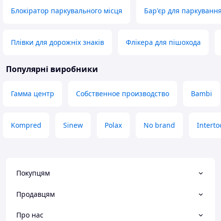
Блокіратор паркувального місця
Бар'єр для паркуванн
Недоліки
Булоб чудово мат
придбати щоглу я
фото, інакше дов
Плівки для дорожніх знаків
Флікера для пішохода
вигадувати адапт
раніощогли, з п
Популярні виробники
миханізмом
Гамма центр
Собственное производство
Bambi
Kompred
Sinew
Polax
No brand
Interto
Покупцям
Продавцям
Про нас