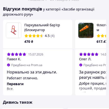
Відгуки покупців
у категорії «Засоби організації
дорожнього руху»
Паркувальний бар'єр
Флюгер
(блокиратор
м
паркувального місця)
4.5
(4)
Червоний
470
₴
617
.47
15.07.2026
14.07
Павел К.
Олег Л.
Придбано на Prom.ua
Придбано на Pro
Нормально за эти деньги.
За рахунок роз
реагує навіть н
Работает отлично.
Добре працює, ва
Переваги
грошей, продавц
Все.
ввійшли в полож
Недоліки
відаравили. Всім
Нет.
Дивись також
Переваги
Ціна якість розмі