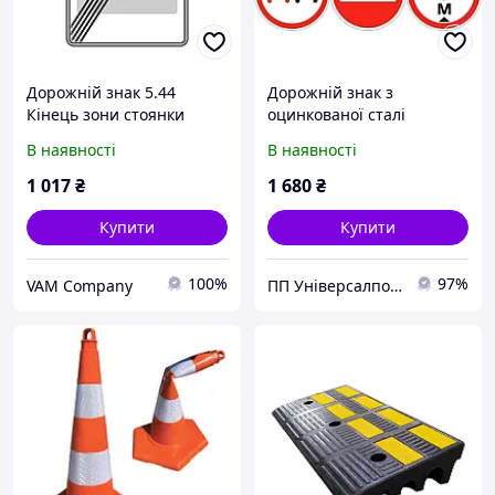
Дорожній знак 5.44
Дорожній знак з
Кінець зони стоянки
оцинкованої сталі
(круглий)
В наявності
В наявності
1 017
₴
1 680
₴
Купити
Купити
100%
97%
VAM Company
ПП Універсалпостач Полтава