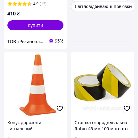
4.9
(12)
Світловідбиваючі пов'язки
410
₴
Купити
95%
ТОВ «Резинопласт». Завод ГТВ. Гумотехнічні вироби, металообробка
Конус дорожній
Стрічка огороджувальна
сигнальний
Rubin 45 мм 100 м жовто-
огороджувальний з 2
чорна