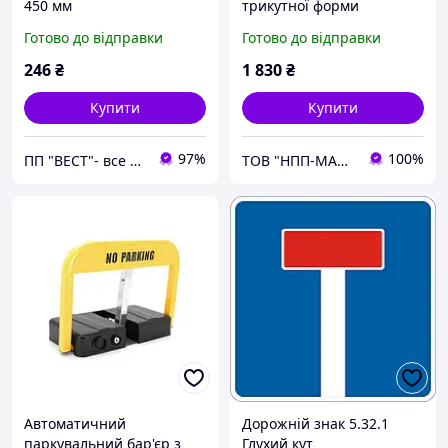
450 мм
трикутної форми
Готово до відправки
Готово до відправки
246
₴
1 830
₴
Купити
Купити
97%
100%
ПП "ВЕСТ"- все для зварки, спецодяг та взуття, пожежна безпека, покрівельні матеріали.
ТОВ "НПП-МАШПРОМ"
Автоматичний
Дорожній знак 5.32.1
паркувальний бар'єр з
Глухий кут