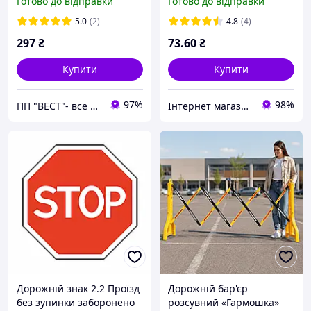
Готово до відправки
Готово до відправки
світловідбивними
смугами 450 мм
5.0
(2)
4.8
(4)
297
₴
73
.60
₴
Купити
Купити
97%
98%
ПП "ВЕСТ"- все для зварки, спецодяг та взуття, пожежна безпека, покрівельні матеріали.
Інтернет магазин Scotch-Rubin
Дорожній знак 2.2 Проїзд
Дорожній бар'єр
без зупинки заборонено
розсувний «Гармошка»