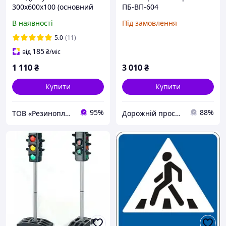
300х600х100 (основний
ПБ-ВП-604
елемент)
В наявності
Під замовлення
5.0
(11)
185
від
₴
/міс
1 110
₴
3 010
₴
Купити
Купити
95%
88%
ТОВ «Резинопласт». Завод ГТВ. Гумотехнічні вироби, металообробка
Дорожній просвіт