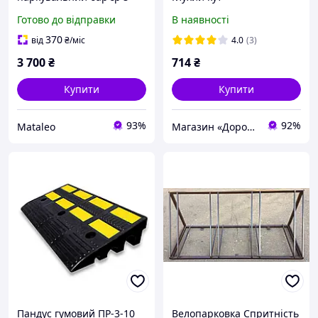
дистанційним
Готово до відправки
В наявності
керуванням Stop parking
370
від
₴
/міс
4.0
(3)
3 700
₴
714
₴
Купити
Купити
93%
92%
Mataleo
Магазин «Дорожній Світ»
Пандус гумовий ПР-3-10
Велопарковка Спритність