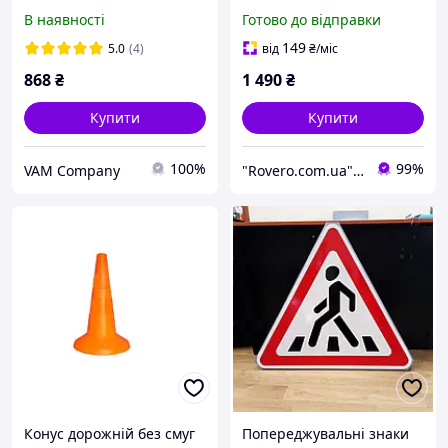
2,5 м пластиковий
В наявності
Готово до відправки
жовтий переносне
огородження
149
5.0
(4)
від
₴
/міс
868
₴
1 490
₴
Купити
Купити
100%
99%
VAM Company
"Rovero.com.ua" - Інтернет-магазин
Конус дорожній без смуг
Попереджувальні знаки