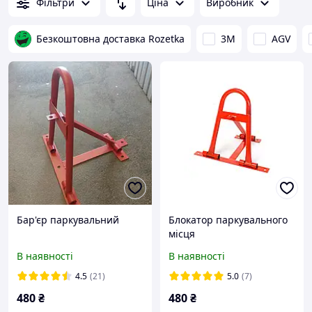
Фільтри
Ціна
Виробник
Безкоштовна доставка Rozetka
3М
AGV
Бар'єр паркувальний
Блокатор паркувального
місця
В наявності
В наявності
4.5
(21)
5.0
(7)
480
₴
480
₴