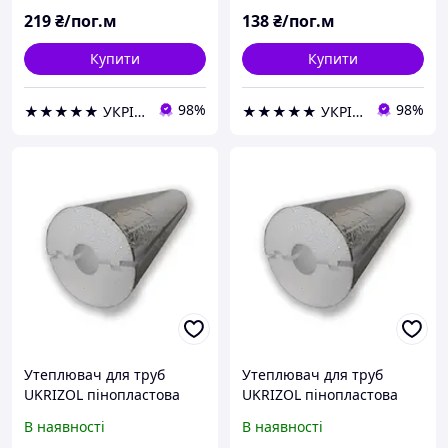
219
₴/пог.м
138
₴/пог.м
Купити
Купити
98%
98%
★★★★★ УКРІЗОЛ оптово-роздрібна компанія
★★★★★ УКРІЗОЛ оптово-роздрібна компанія
Утеплювач для труб
Утеплювач для труб
UKRIZOL пінопластова
UKRIZOL пінопластова
шкаралупа 40/40 з
шкаралупа 40/50 з
В наявності
В наявності
фольгою
фольгою