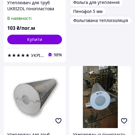
Фольга для утеплення
Утеплювач для труб
UKRIZOL пінопластова
Пенофол 5 мм
шкаралупа 20/30 з
В наявності
Фольгована теплоізоляція
фольгою
103
₴/пог.м
Купити
98%
★★★★★ УКРІЗОЛ оптово-роздрібна компанія
Утеплювач для труб
Утеплювач із пінопласту