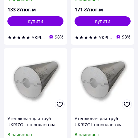
фольгою
фольгою
133
₴/пог.м
171
₴/пог.м
Купити
Купити
98%
98%
★★★★★ УКРІЗОЛ оптово-роздрібна компанія
★★★★★ УКРІЗОЛ оптово-роздрібна компанія
Утеплювач для труб
Утеплювач для труб
UKRIZOL пінопластова
UKRIZOL пінопластова
шкаралупа 38/50 з
шкаралупа 40/30 з
В наявності
В наявності
фольгою
фольгою