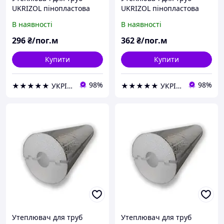
UKRIZOL пінопластова
UKRIZOL пінопластова
шкаралупа 127/30 з
шкаралупа 127/40 з
В наявності
В наявності
фольгою
фольгою
296
₴/пог.м
362
₴/пог.м
Купити
Купити
98%
98%
★★★★★ УКРІЗОЛ оптово-роздрібна компанія
★★★★★ УКРІЗОЛ оптово-роздрібна компанія
Утеплювач для труб
Утеплювач для труб