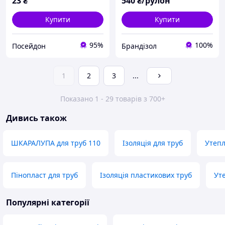
23
₴
540
₴/рулон
Купити
Купити
95%
100%
Посейдон
Брандізол
1
2
3
...
Показано 1 - 29 товарів з 700+
Дивись також
ШКАРАЛУПА для труб 110
Ізоляція для труб
Утепл
Пінопласт для труб
Ізоляція пластикових труб
Ут
Популярні категорії