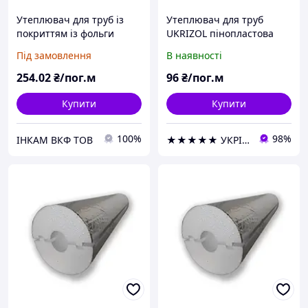
Утеплювач для труб із
Утеплювач для труб
покриттям із фольги
UKRIZOL пінопластова
товщина 50 мм діаметр
шкаралупа 18/30 з
Під замовлення
В наявності
57 мм
фольгою
254
.02
₴/пог.м
96
₴/пог.м
Купити
Купити
100%
98%
ІНКАМ ВКФ ТОВ
★★★★★ УКРІЗОЛ оптово-роздрібна компанія