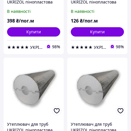
UKRIZOL пінопластова
UKRIZOL пінопластова
шкаралупа 127/50 з
шкаралупа 32/30 з
В наявності
В наявності
фольгою
фольгою
398
₴/пог.м
126
₴/пог.м
Купити
Купити
98%
98%
★★★★★ УКРІЗОЛ оптово-роздрібна компанія
★★★★★ УКРІЗОЛ оптово-роздрібна компанія
Утеплювач для труб
Утеплювач для труб
UKRIZOL пінопластова
UKRIZOL пінопластова