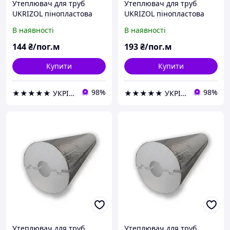
Утеплювач для труб
Утеплювач для труб
UKRIZOL пінопластова
UKRIZOL пінопластова
шкаралупа 25/40 з
шкаралупа 25/50 з
В наявності
В наявності
фольгою
фольгою
144
₴/пог.м
193
₴/пог.м
Купити
Купити
98%
98%
★★★★★ УКРІЗОЛ оптово-роздрібна компанія
★★★★★ УКРІЗОЛ оптово-роздрібна компанія
Утеплювач для труб
Утеплювач для труб