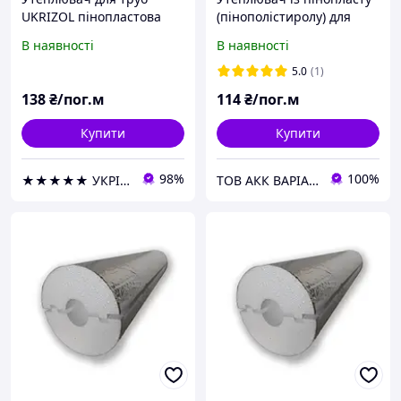
UKRIZOL пінопластова
(пінополістиролу) для
шкаралупа 20/40 з
труб Ø 32 мм завтовшки
В наявності
В наявності
фольгою
30 мм із фольгою
5.0
(1)
138
₴/пог.м
114
₴/пог.м
Купити
Купити
98%
100%
★★★★★ УКРІЗОЛ оптово-роздрібна компанія
ТОВ АКК ВАРІАНТ