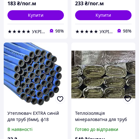
183
₴/пог.м
233
₴/пог.м
Купити
Купити
98%
98%
★★★★★ УКРІЗОЛ оптово-роздрібна компанія
★★★★★ УКРІЗОЛ оптово-роздрібна компанія
Утеплювач EXTRA синій
Теплоізоляція
для труб (6мм), ф18
мінераловатна для труб
ламінований Теплоізол
Тепловент Брандізол
В наявності
Готово до відправки
(000020189)
25мм.рулон 2,4 м2.