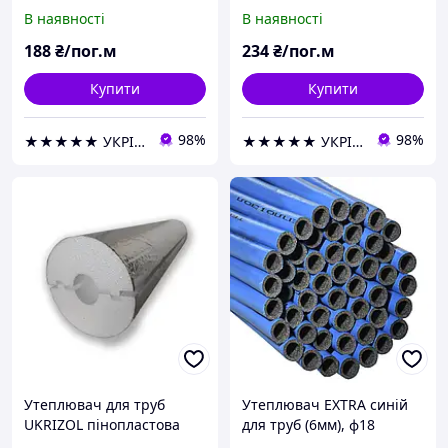
шкаралупа 63/30 з
шкаралупа 63/40 з
В наявності
В наявності
фольгою
фольгою
188
₴/пог.м
234
₴/пог.м
Купити
Купити
98%
98%
★★★★★ УКРІЗОЛ оптово-роздрібна компанія
★★★★★ УКРІЗОЛ оптово-роздрібна компанія
Утеплювач для труб
Утеплювач EXTRA синій
UKRIZOL пінопластова
для труб (6мм), ф18
шкаралупа 63/50 з
ламінований Теплоізол