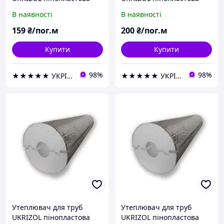
шкаралупа 32/40 з
шкаралупа 32/50 з
В наявності
В наявності
фольгою
фольгою
159
₴/пог.м
200
₴/пог.м
Купити
Купити
98%
98%
★★★★★ УКРІЗОЛ оптово-роздрібна компанія
★★★★★ УКРІЗОЛ оптово-роздрібна компанія
Утеплювач для труб
Утеплювач для труб
UKRIZOL пінопластова
UKRIZOL пінопластова