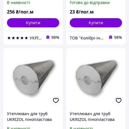
В наявності
Готово до відправки
фольгою
(000020189)
256
₴/пог.м
23
₴/пог.м
Купити
Купити
98%
98%
★★★★★ УКРІЗОЛ оптово-роздрібна компанія
ТОВ "Колібрі-інвест"
Утеплювач для труб
Утеплювач для труб
UKRIZOL пінопластова
UKRIZOL пінопластова
шкаралупа 38/30 з
шкаралупа 38/40 з
В наявності
В наявності