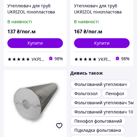
Утеплювач для труб
Утеплювач для труб
UKRIZOL пінопластова
UKRIZOL пінопластова
шкаралупа 18/40 з
шкаралупа 18/50 з
В наявності
В наявності
фольгою
фольгою
137
₴/пог.м
167
₴/пог.м
Купити
Купити
98%
98%
★★★★★ УКРІЗОЛ оптово-роздрібна компанія
★★★★★ УКРІЗОЛ оптово-роздрібна компанія
Дивись також
Фольгований утеплювач
Фольгоізол
Пенофол
Фольгований утеплювач 5мм
Фольгований утеплювач 10м
Пенофол фольгований
Підкладка фольгована