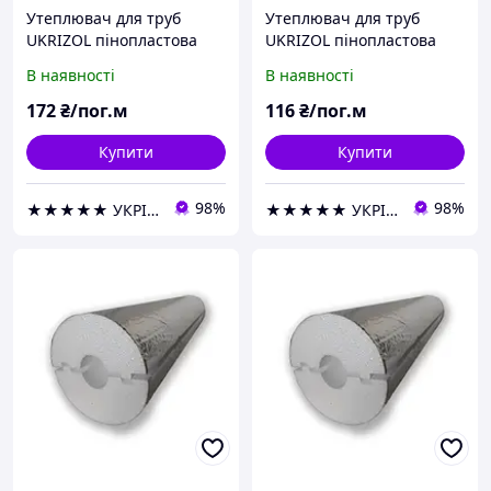
Утеплювач для труб
Утеплювач для труб
UKRIZOL пінопластова
UKRIZOL пінопластова
шкаралупа 20/50 з
шкаралупа 25/30 з
В наявності
В наявності
фольгою
фольгою
172
₴/пог.м
116
₴/пог.м
Купити
Купити
98%
98%
★★★★★ УКРІЗОЛ оптово-роздрібна компанія
★★★★★ УКРІЗОЛ оптово-роздрібна компанія