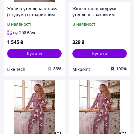
Жіноча утеплена піжама
Жіночі капці-кігурумі
(кігурумі) із тваринним
утеплені з закритим
принтом / затишна та
носком Brand-X 90-
В наявності
В наявності
комфортна піжама
4000*70 36 23 см
рожевого кольору з
Коричневі
258
від
₴
/міс
кишенею на спинці на
(2200005064931)
1 545
₴
329
₴
флісі
Купити
Купити
83%
100%
Like Tech
Mixpoint