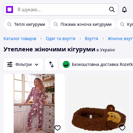
Теплі кигуруми
Піжама жіноча кигуруми
Ку
Каталог товарів
Одяг та взуття
Взуття
Жіноче взут
Утеплене жіночими кігуруми
в Україні
Фільтри
Безкоштовна доставка Rozetk