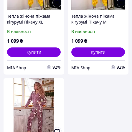
Тепла жіноча піжама
Тепла жіноча піжама
кігурумі Пікачу XL
кігурумі Пікачу M
В наявності
В наявності
1 099
₴
1 099
₴
Купити
Купити
92%
92%
MIA Shop
MIA Shop