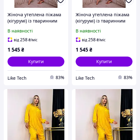
Жіноча утеплена піжама
Жіноча утеплена піжама
(кігурумі) із тваринним
(кігурумі) із тваринним
принтом / затишна та
принтом / затишна та
В наявності
В наявності
комфортна піжама
комфортна піжама
рожевого кольору з
рожевого кольору з
258
258
від
₴
/міс
від
₴
/міс
кишенею на спинці на
кишенею на спинці на
1 545
₴
1 545
₴
флісі
флісі
Купити
Купити
83%
83%
Like Tech
Like Tech