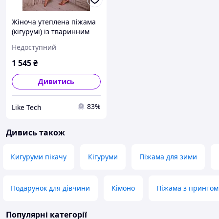
Жіноча утеплена піжама
(кігурумі) із тваринним
принтом / затишна та
Недоступний
комфортна піжама
рожевого кольору з
1 545
₴
кишенею на спинці на
флісі
Дивитись
83%
Like Tech
Дивись також
Кигуруми пікачу
Кігуруми
Піжама для зими
Подарунок для дівчини
Кімоно
Піжама з принтом
Популярні категорії