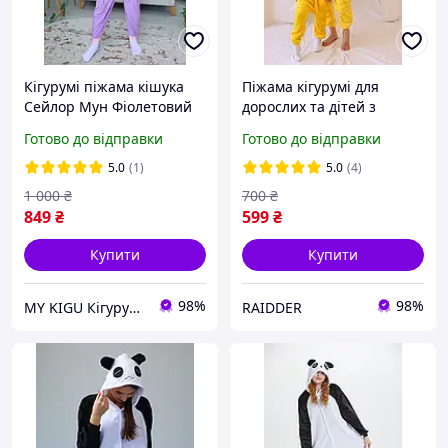
Кігурумі піжама кішука
Піжама кігурумі для
Сейлор Мун Фіолетовий
дорослих та дітей з
кигуруми чоловічі Кіт
покемоном Пікачу
Готово до відправки
Готово до відправки
kigurumi унісекс жовтий
(1015/2010)
5.0
(1)
5.0
(4)
1 000
₴
700
₴
849
₴
599
₴
Купити
Купити
98%
98%
MY KIGU Кігурумі для вієї родини!
RAIDDER