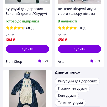
Кугурумі для дорослих
Дитячий кігурумі акула
Зелений дракон/Кігурумі
сірого кольору піжама
Динозавр
кугурумі для підлітка
Готово до відправки
В наявності
дівчинки, костюм
кінгурумі на хлопчика
4.8
(8)
5.0
(1)
760
₴
850
₴
684
₴
650
₴
Купити
Купити
92%
98%
Elen_Shop
Arta
Дивись також
Кигуруми для дорослих
Піжами кигуруми
Кенгуруми
Теплі кигуруми