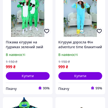
Піжама кігурумі на
Кігурумі доросла Фін
ґудзиках зелений змій
adventure time блакитний
тепла велсофт
В наявності
В наявності
1 150
₴
1 150
₴
999
₴
999
₴
Купити
Купити
99%
99%
Пікачу
Пікачу