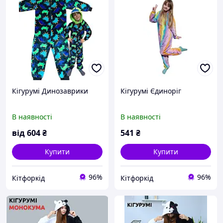
Кігурумі Динозаврики
Кігурумі Єдиноріг
В наявності
В наявності
від
604
₴
541
₴
Купити
Купити
96%
96%
Кітфоркід
Кітфоркід