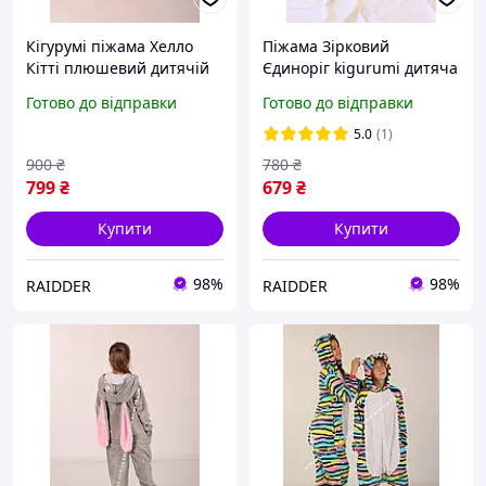
Кігурумі піжама Хелло
Піжама Зірковий
Кітті плюшевий дитячій
Єдиноріг kigurumi дитяча
комбінезон для дому
кігурумі з
Готово до відправки
Готово до відправки
м'яка Hello Kitty рожевий
різнокольоровим поні
(2016)
(2002)
5.0
(1)
900
₴
780
₴
799
₴
679
₴
Купити
Купити
98%
98%
RAIDDER
RAIDDER