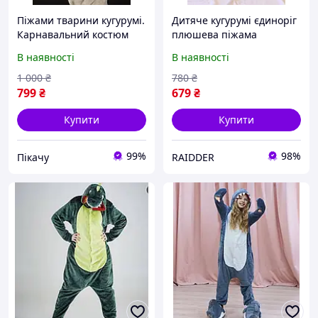
Піжами тварини кугурумі.
Дитяче кугурумі єдиноріг
Карнавальний костюм
плюшева піжама
Бегемотик сірий
комбінезон з капюшоном
В наявності
В наявності
та хвостом з зірками для
дому (R2002)
1 000
₴
780
₴
799
₴
679
₴
Купити
Купити
99%
98%
Пікачу
RAIDDER