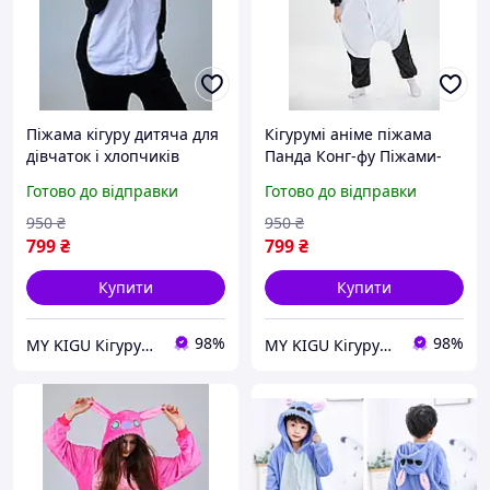
Піжама кігуру дитяча для
Кігурумі аніме піжама
дівчаток і хлопчиків
Панда Конг-фу Піжами-
підлітка панда аніме
кигуруми панди (1017 /
Готово до відправки
Готово до відправки
(1016/ 2011)
2063)
950
₴
950
₴
799
₴
799
₴
Купити
Купити
98%
98%
MY KIGU Кігурумі для вієї родини!
MY KIGU Кігурумі для вієї родини!