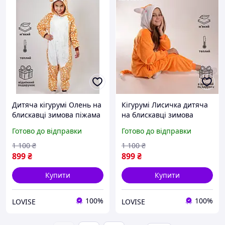
Дитяча кігурумі Олень на
Кігурумі Лисичка дитяча
блискавці зимова піжама
на блискавці зимова
Kigurumi оленя Бембі для
піжама Kigurumi лисеня
Готово до відправки
Готово до відправки
дівчинки та хлопчика
для дівчинки та хлопчика
1 100
₴
1 100
₴
899
₴
899
₴
Купити
Купити
100%
100%
LOVISE
LOVISE