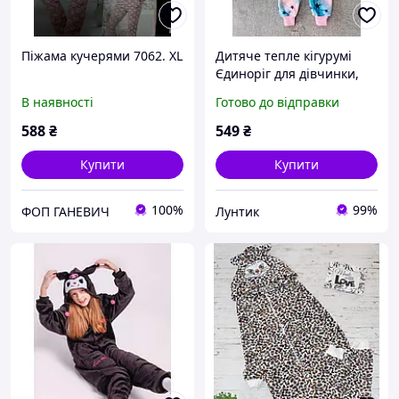
Піжама кучерями 7062. XL
Дитяче тепле кігурумі
Єдиноріг для дівчинки,
піжама кугурумі, розміри
В наявності
Готово до відправки
86-122 см
588
₴
549
₴
Купити
Купити
100%
99%
ФОП ГАНЕВИЧ
Лунтик