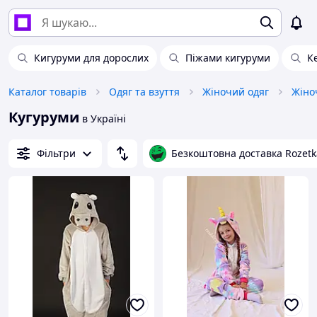
Кигуруми для дорослих
Піжами кигуруми
К
Каталог товарів
Одяг та взуття
Жіночий одяг
Жіно
Кугуруми
в Україні
Фільтри
Безкоштовна доставка Rozetk