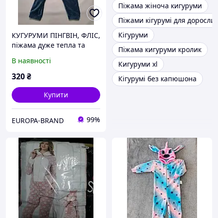
Піжама жіноча кигуруми
Піжами кігурумі для доросли
Кігуруми
КУГУРУМИ ПІНГВІН, ФЛІС,
піжама дуже тепла та
Піжама кигуруми кролик
м'яка, S, як НОВА!
В наявності
Кигуруми xl
320
₴
Кігурумі без капюшона
Купити
99%
EUROPA-BRAND