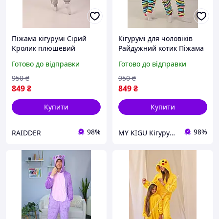
Піжама кігурумі Сірий
Кігурумі для чоловіків
Кролик плюшевий
Райдужний котик Піжама
дитячий костюм для дому
кенгурумі для дорослих та
Готово до відправки
Готово до відправки
с зайчиком (2029)
підлітків різнокольорова
(1036)
950
₴
950
₴
849
₴
849
₴
Купити
Купити
98%
98%
RAIDDER
MY KIGU Кігурумі для вієї родини!