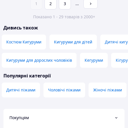
1
2
3
...
Показано 1 - 29 товарів з 2000+
Дивись також
Костюм Кигуруми
Кигуруми для дітей
Дитячі киг
Кигуруми для дорослих чоловіків
Кегуруми
Кігуру
Популярні категорії
Дитячі піжами
Чоловічі піжами
Жіночі піжами
Покупцям