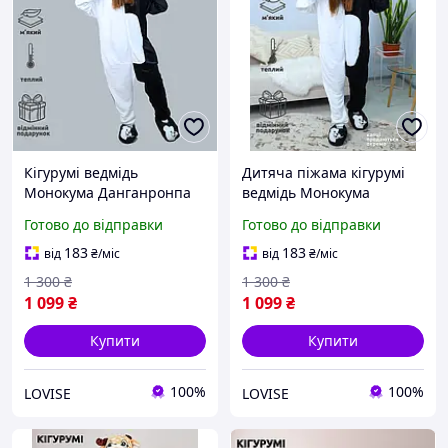
Кігурумі ведмідь
Дитяча піжама кігурумі
Монокума Данганронпа
ведмідь Монокума
для дорослих зимова
Данганронпа зимова
Готово до відправки
Готово до відправки
піжама Kigurumi
Kigurumi Danganronpa
Danganronpa Monokuma
Monokuma розмір 140 (на
183
183
від
₴
/міс
від
₴
/міс
дитяча
зріст 130-140 см)
1 300
₴
1 300
₴
1 099
₴
1 099
₴
Купити
Купити
100%
100%
LOVISE
LOVISE