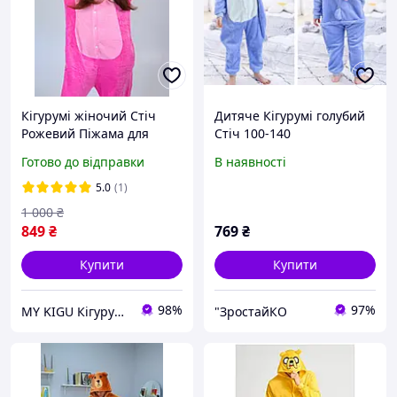
Кігурумі жіночий Стіч
Дитяче Кігурумі голубий
Рожевий Піжама для
Стіч 100-140
дівчини дівчинки
Готово до відправки
В наявності
підлітків kigurumi (1056)
5.0
(1)
1 000
₴
849
₴
769
₴
Купити
Купити
98%
97%
MY KIGU Кігурумі для вієї родини!
"ЗростайКО