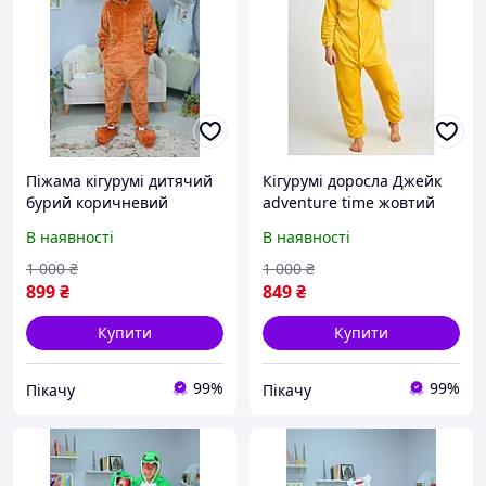
Піжама кігурумі дитячий
Кігурумі доросла Джейк
бурий коричневий
adventure time жовтий
ведмідь
В наявності
В наявності
1 000
₴
1 000
₴
899
₴
849
₴
Купити
Купити
99%
99%
Пікачу
Пікачу