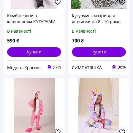
Комбінезони з
Кугурумі з махри для
капюшоном КУГУРУМИ
дівчинки на 8 і 10 років
КУРОМИ
В наявності
В наявності
590
₴
700
₴
Купити
Купити
97%
96%
Модно...Красиво...Доступно!
СИМПАТЯШКА