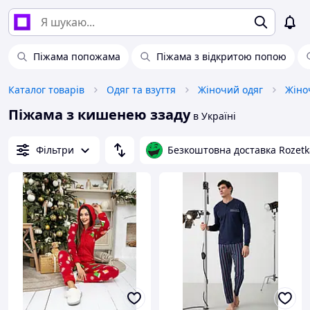
Піжама попожама
Піжама з відкритою попою
Каталог товарів
Одяг та взуття
Жіночий одяг
Жіно
Піжама з кишенею ззаду
в Україні
Фільтри
Безкоштовна доставка Rozetk