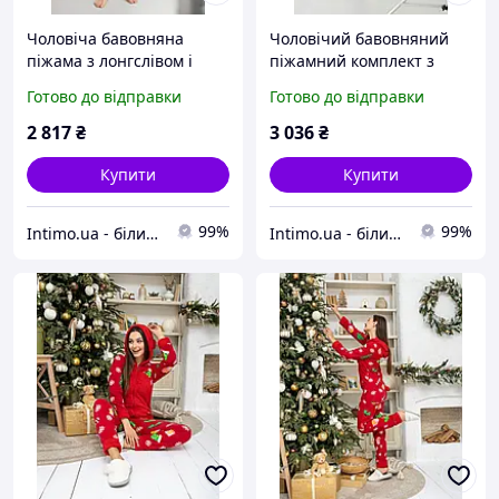
Чоловіча бавовняна
Чоловічий бавовняний
піжама з лонгслівом і
піжамний комплект з
задніми кишенями Enrico
принтом і кишенями
Готово до відправки
Готово до відправки
Coveri Синій (Avio)
Enrico Coveri Синій (Blu)
(110868)
(110874)
2 817
₴
3 036
₴
Купити
Купити
99%
99%
Intimo.ua - білизна і купальники
Intimo.ua - білизна і купальники