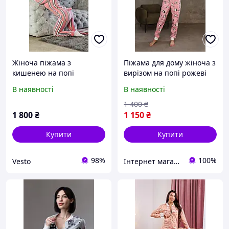
Жіноча піжама з
Піжама для дому жіноча з
кишенею на попі
вирізом на попі рожеві
Popojama. Жіноча піжама
панди, піжама з попою,
В наявності
В наявності
тепла Попожама
що відкривається,
попожама
1 400
₴
1 800
₴
1 150
₴
Купити
Купити
98%
100%
Vesto
Інтернет магазин Гусениця - GUSENITSA.COM.UA