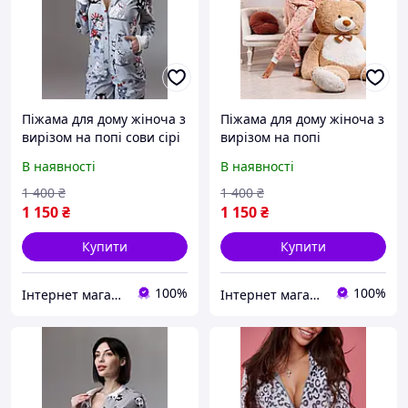
Піжама для дому жіноча з
Піжама для дому жіноча з
вирізом на попі сови сірі
вирізом на попі
Ведмедик, піжама з
В наявності
В наявності
попою, що відкривається,
попожама з кишенькою
1 400
₴
1 400
₴
1 150
₴
1 150
₴
Купити
Купити
100%
100%
Інтернет магазин Гусениця - GUSENITSA.COM.UA
Інтернет магазин Гусениця - GUSENITSA.COM.UA