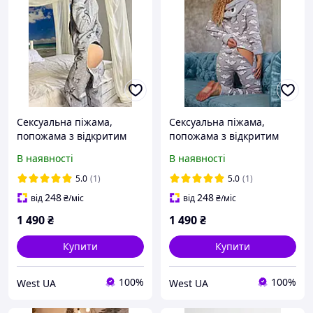
Сексуальна піжама,
Сексуальна піжама,
попожама з відкритим
попожама з відкритим
доступом, тепла піжама
доступом, тепла піжама
В наявності
В наявності
флісова з принтом
флісова з принтом
Овечки, Сіра
Хмаринки, Сірі
5.0
(1)
5.0
(1)
248
248
від
₴
/міс
від
₴
/міс
1 490
₴
1 490
₴
Купити
Купити
100%
100%
West UA
West UA