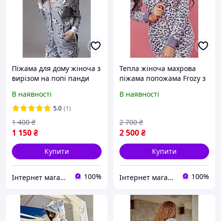
Піжама для дому жіноча з
Тепла жіноча махрова
вирізом на попі панди
піжама попожама Frozy з
сірі, піжама з попою, що
капюшоном Леопард, з
В наявності
В наявності
відкривається, попожама
кишенею на попі
з кишенькою
комбінезон
5.0
(1)
1 400
₴
2 700
₴
1 150
₴
2 500
₴
Купити
Купити
100%
100%
Інтернет магазин Гусениця - GUSENITSA.COM.UA
Інтернет магазин Гусениця - GUSENITSA.COM.UA