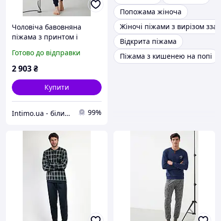
Попожама жіноча
Жіночі піжами з вирізом ззад
Чоловіча бавовняна
піжама з принтом і
Відкрита піжама
задніми кишенями Enrico
Готово до відправки
Піжама з кишенею на попі
Coveri Синій (Blu) (110873)
2 903
₴
Купити
99%
Intimo.ua - білизна і купальники