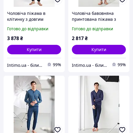
Чоловіча піжама в
Чоловіча бавовняна
клітинку з довгим
принтована піжама з
рукавом і кишенями
довгими рукавами та
Готово до відправки
Готово до відправки
Admas Синій (Navy)
кишенями Enrico Coveri
(111652)
Синій-Сірий (Denim)
3 878
₴
2 817
₴
(110864)
Купити
Купити
99%
99%
Intimo.ua - білизна і купальники
Intimo.ua - білизна і купальники