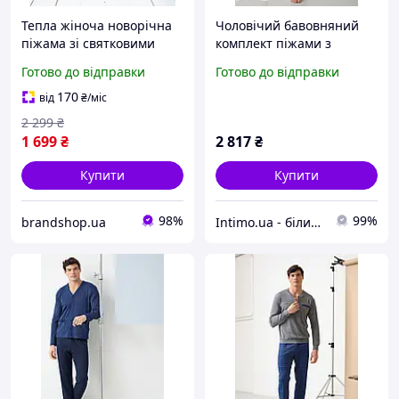
Тепла жіноча новорічна
Чоловічий бавовняний
піжама зі святковими
комплект піжами з
візерунками молодіжний
довгим рукавом і
Готово до відправки
Готово до відправки
комбінезон на блискавці з
кишенями ззаду Enrico
капюшоном та кишенею
Coveri Синій (Blu) (110866)
170
від
₴
/міс
ззаду для дівчат
2 299
₴
1 699
₴
2 817
₴
Купити
Купити
98%
99%
brandshop.ua
Intimo.ua - білизна і купальники