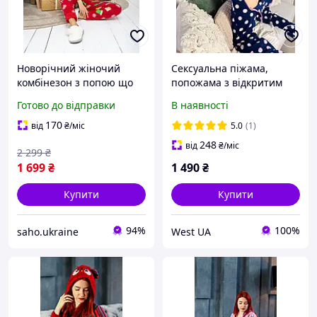
Новорічний жіночий
Сексуальна піжама,
комбінезон з попою що
попожама з відкритим
відстібається на флісі
доступом, тепла піжама
Готово до відправки
В наявності
зимова пожама кігурумі з
флісова з принтом
хвостиком і вушками для
Ведмедик, Синій
170
від
₴
/міс
5.0
(1)
дівчат
248
від
₴
/міс
2 299
₴
1 699
₴
1 490
₴
Купити
Купити
94%
100%
saho.ukraine
West UA