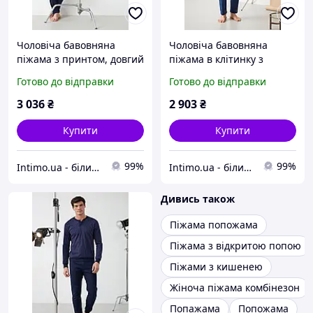
Чоловіча бавовняна
Чоловіча бавовняна
піжама з принтом, довгий
піжама в клітинку з
рукав, кишені спереду й
довгим рукавом і
Готово до відправки
Готово до відправки
ззаду Enrico Coveri Синій
кишенями Enrico Coveri
(Blu) (110875)
Сірий-Синій (Grigio medio
3 036
₴
2 903
₴
mel.) (110861)
Купити
Купити
99%
99%
Intimo.ua - білизна і купальники
Intimo.ua - білизна і купальники
Дивись також
Піжама попожама
Піжама з відкритою попою
Піжами з кишенею
Жіноча піжама комбінезон
Попажама
Попожама