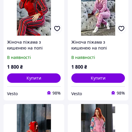
Жіноча піжама з
Жіноча піжама з
кишенею на попі
кишенею на попі
Popojama. Жіноча піжама
Popojama. Жіноча піжама
В наявності
В наявності
тепла Попожама
тепла Попожама
1 800
₴
1 800
₴
Купити
Купити
98%
98%
Vesto
Vesto