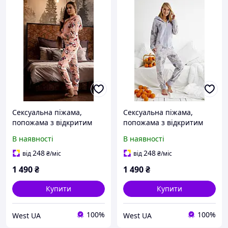
Сексуальна піжама,
Сексуальна піжама,
попожама з відкритим
попожама з відкритим
доступом, тепла піжама
доступом, тепла піжама
В наявності
В наявності
флісова з принтом
флісова з принтом
Медведі, Рожева
Листочки, Сірі
248
248
від
₴
/міс
від
₴
/міс
1 490
₴
1 490
₴
Купити
Купити
100%
100%
West UA
West UA