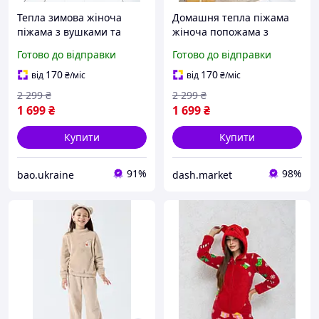
Тепла зимова жіноча
Домашня тепла піжама
піжама з вушками та
жіноча попожама з
капюшоном новорічна
вушками на капюшоні
Готово до відправки
Готово до відправки
попожама кігурумі з
новорічний червоний
начосом на флісі та
зимовий комбінезон з
170
170
від
₴
/міс
від
₴
/міс
кишенею на попі
попою що відстібається
2 299
₴
2 299
₴
1 699
₴
1 699
₴
Купити
Купити
91%
98%
bao.ukraine
dash.market