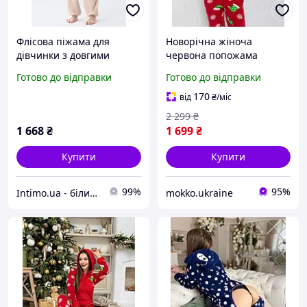
Флісова піжама для
Новорічна жіноча
дівчинки з довгими
червона попожама
рукавами та кишенями
кігурумі з кишенею на
Готово до відправки
Готово до відправки
ззаду Uniqlo Бежевий
попі теплий комбінезон з
(124003)
капюшоном і вушками
170
від
₴
/міс
для дівчат
2 299
₴
1 668
₴
1 699
₴
Купити
Купити
99%
95%
Intimo.ua - білизна і купальники
mokko.ukraine