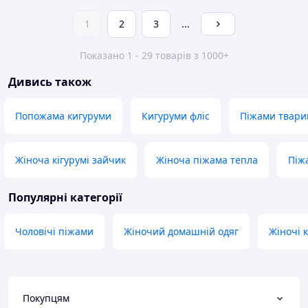
1
2
3
...
Показано 1 - 29 товарів з 1000+
Дивись також
Попожама кигуруми
Кигуруми фліс
Піжами твари
Жіноча кігурумі зайчик
Жіноча піжама тепла
Піж
Популярні категорії
Чоловічі піжами
Жіночий домашній одяг
Жіночі 
Покупцям