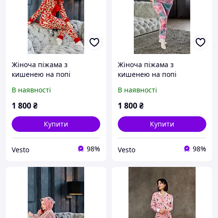
Жіноча піжама з
Жіноча піжама з
кишенею на попі
кишенею на попі
Popojama. Жіноча піжама
Popojama. Жіноча піжама
В наявності
В наявності
тепла Попожама
тепла Попожама
1 800
₴
1 800
₴
Купити
Купити
98%
98%
Vesto
Vesto