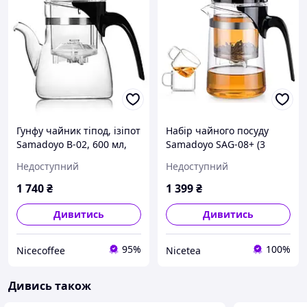
Гунфу чайник тіпод, ізіпот
Набір чайного посуду
Samadoyo B-02, 600 мл,
Samadoyo SAG-08+ (3
чайник заварювальний
предмета)
Недоступний
Недоступний
скляний з кнопкою,
китайський
1 740
₴
1 399
₴
Дивитись
Дивитись
95%
100%
Nicecoffee
Nicetea
Дивись також