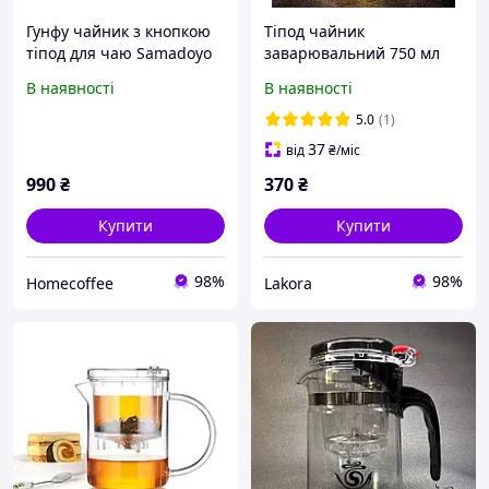
Гунфу чайник з кнопкою
Тіпод чайник
тіпод для чаю Samadoyo
заварювальний 750 мл
E-01, 500 мл скляний
Samadoyo SAG-10 скляний
В наявності
В наявності
заварювальний
5.0
(1)
37
від
₴
/міс
990
₴
370
₴
Купити
Купити
98%
98%
Homecoffee
Lakora