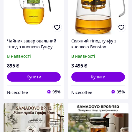
Чайник заварювальний
Скляний тіпод гунфу з
тіпод з кнопкою Гунфу
кнопкою Bonston
Kamjove K-207 900 мл
BP08,750 мл тіпод зі
В наявності
В наявності
скляною внутрішньою
колбою для заварювання
895
₴
3 495
₴
чаю
Купити
Купити
95%
95%
Nicecoffee
Nicecoffee