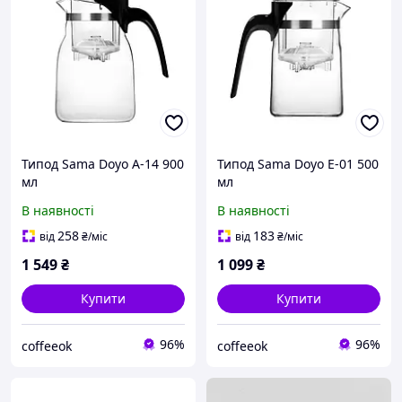
Типод Sama Doyo A-14 900
Типод Sama Doyo E-01 500
мл
мл
В наявності
В наявності
258
183
від
₴
/міс
від
₴
/міс
1 549
₴
1 099
₴
Купити
Купити
96%
96%
coffeeok
coffeeok