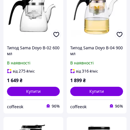
Типод Sama Doyo B-02 600
Типод Sama Doyo B-04 900
мл
мл
В наявності
В наявності
275
316
від
₴
/міс
від
₴
/міс
1 649
₴
1 899
₴
Купити
Купити
96%
96%
coffeeok
coffeeok