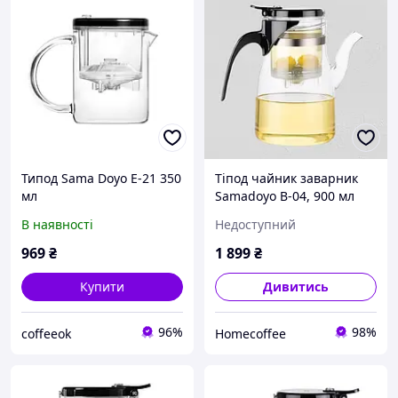
Типод Sama Doyo E-21 350
Тіпод чайник заварник
мл
Samadoyo B-04, 900 мл
для китайського чаю, з
В наявності
Недоступний
кнопкою
969
₴
1 899
₴
Купити
Дивитись
96%
98%
coffeeok
Homecoffee