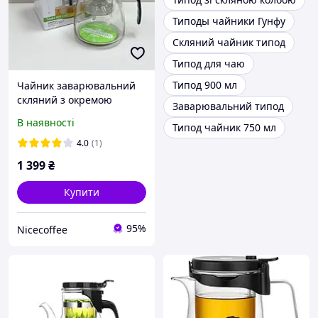
Типоды чайники Гунфу
Скляний чайник типод
Типод для чаю
Типод 900 мл
Чайник заварювальний
скляний з окремою
Заварювальний типод
колбою для заварювання
В наявності
Типод чайник 750 мл
"Тіпод" 600 мл Olens 102-
139
4.0
(1)
1 399
₴
Купити
95%
Nicecoffee