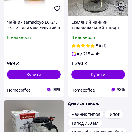
Чайник samadoyo EC-21,
Скаляний чайник
350 мл для чаю скляний з
заварювальний Тіпод з
кнопкою Гунфу чайник
кнопкою 500 мл.
В наявності
В наявності
тіпод прозорий для
чайної церемонії
5.0
(1)
215
від
₴
/міс
969
₴
1 290
₴
Купити
Купити
98%
98%
Homecoffee
Homecoffee
Дивись також
Чайник типод
Типот
Типод 750 мл
Типод зі скляною колбою