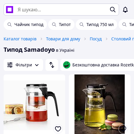
Чайник типод
Типот
Типод 750 мл
Ти
Каталог товарів
Товари для дому
Посуд
Столовий 
Типод Samadoyo
в Україні
Фільтри
Безкоштовна доставка Rozetk