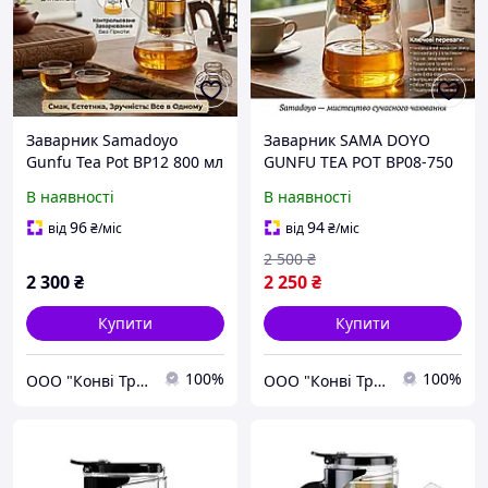
Заварник Samadoyo
Заварник SAMA DOYO
Gunfu Tea Pot BP12 800 мл
GUNFU TEA POT BP08-750
750 мл
В наявності
В наявності
96
94
від
₴
/міс
від
₴
/міс
2 500
₴
2 300
₴
2 250
₴
Купити
Купити
100%
100%
ООО "Конві Трейдинг"
ООО "Конві Трейдинг"