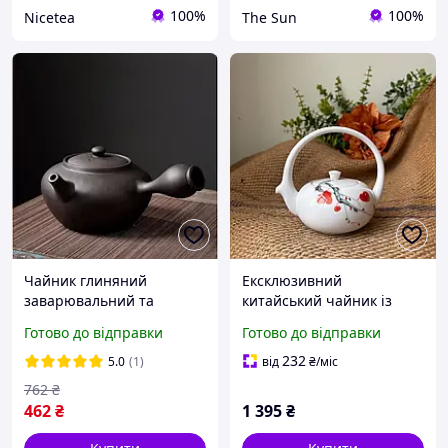
100%
100%
Nicetea
The Sun
Чайник глиняний
Ексклюзивний
заварювальний та
китайський чайник із
чорний ємність 500 мл
білої порцеляни Дехуа
Готово до відправки
Готово до відправки
чайник глиняний для
для заварювання чаю
заварки чаю китайський
232
5.0
(1)
від
₴
/міс
глиняний чайник для
762
₴
церемонії
462
₴
1 395
₴