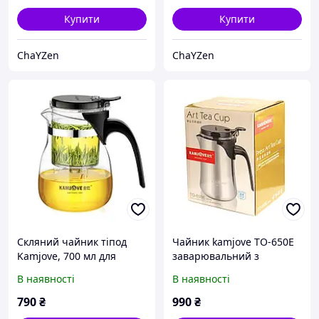
чаю
Купити
Купити
ChaYZen
ChaYZen
Скляний чайник тіпод
Чайник kamjove ТО-650E
Kamjove, 700 мл для
заварювальний з
китайського чаю,
кнопкою з ситом, 650 мл,
В наявності
В наявності
скляний, прозорий, Гунфу
нержавіюча сталь, для
чайник
китайського чаю
790
₴
990
₴