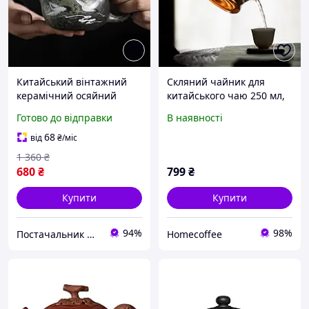
Китайський вінтажний
Скляний чайник для
керамічний осяйний
китайського чаю 250 мл,
чайник ручної роботи з
Заварник китайський
Готово до відправки
В наявності
прикрасою у формі
прозорий,
журавель Заварник для
заварювальний
68
від
₴
/міс
чаю
1 360
₴
680
₴
799
₴
Купити
Купити
94%
98%
Постачальник Дроп
Homecoffee