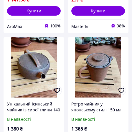
Купити
Купити
100%
98%
AroMax
Masterki
Унікальний ісинський
Ретро чайник у
чайник із сирої глини 140
японському стилі 150 мл
мл ручна робота, дров
груба глина дров яного
В наявності
В наявності
яний обпал, чайник для
обпалу, заварювальний
китайського чаю
чайник для китайського
1 380
₴
1 365
₴