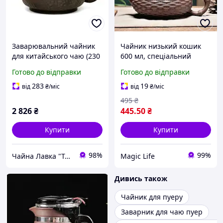
Заварювальний чайник
Чайник низький кошик
для китайського чаю (230
600 мл, спеціальний
мл) - Кам'яний ковш,
чайник для заварювання
Готово до відправки
Готово до відправки
цзяньшуйська глина
китайського чаю,
традиційний китайський
283
19
від
₴
/міс
від
₴
/міс
чайник
495
₴
2 826
₴
445
.50
₴
Купити
Купити
98%
99%
Чайна Лавка "Tea warrior" teawarrior.ua
Magic Life
Дивись також
Чайник для пуеру
Заварник для чаю пуер