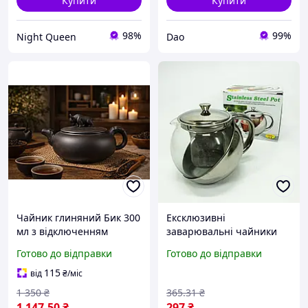
Купити
Купити
98%
99%
Night Queen
Dao
Чайник глиняний Бик 300
Ексклюзивні
мл з відключенням
заварювальні чайники
подачі чаю
UNIQUE UN-1162 0.75 л,
Готово до відправки
Готово до відправки
заварювальний для
Чайник заварник,
чайної церемонії
Заварник CT-491 для чаю
115
від
₴
/міс
1 350
₴
365
.31
₴
1 147
.50
₴
297
₴