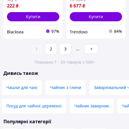
222
₴
6 677
₴
Купити
Купити
97%
84%
Blacksea
Trendovo
1
2
3
...
Показано 1 - 29 товарів з 500+
Дивись також
Чашки для чаю
Чайник з глини
Заварювальний 
Посуд для чайної церемонії
Чайник заварник
Чай
Популярні категорії