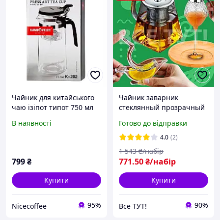
Чайник для китайського
Чайник заварник
чаю ізіпот типот 750 мл
стеклянный прозрачный
Kamjove K-202 з кнопкою і
заварочный чайник из
В наявності
Готово до відправки
ситечком скляний
боросиликатного стекла
заварювальний
для китайського чаю
4.0
(2)
большой заварник
1 543
₴/набір
799
₴
771
.50
₴/набір
Купити
Купити
95%
90%
Nicecoffee
Все ТУТ!