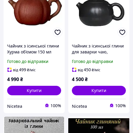
Чайник з ісинської глини
Чайник з ісинської глини
Хурма об'ємом 150 мл
для заварки чаю,
заварювальний для
китайський, Цзяньшуй Сі
Готово до відправки
Готово до відправки
китайської чайної
Ши 200 мл глиняний
церемонії глиняний для
499
450
від
₴
/міс
від
₴
/міс
чаю
4 990
₴
4 500
₴
Купити
Купити
100%
100%
Nicetea
Nicetea