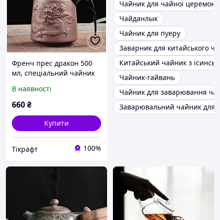
Чайник для чайної церемонії
Чайданлык
Чайник для пуеру
Заварник для китайського ч
Китайський чайник з ісинськ
Френч прес дракон 500
мл, спеціальний чайник
Чайник-гайвань
для заварювання
В наявності
Чайник для заварювання чаю
китайського чаю,
традиційний китайський
660
₴
Заварювальний чайник для 
чайник
Купити
100%
Тікрафт