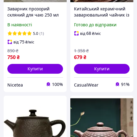
Заварник прозорий
Китайський керамічний
скляний для чаю 250 мл
заварювальний чайник із
китайський, чайник для
журалями незвичайний
В наявності
Готово до відправки
китайського чаю, чайник
глиняний чайник для
для китайського чаю
китайського чаю
68
5.0
(1)
від
₴
/міс
75
від
₴
/міс
890
₴
1 358
₴
750
₴
679
₴
Купити
Купити
100%
91%
Nicetea
CasualWear