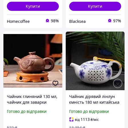
Купити
Купити
98%
97%
Homecoffee
Blacksea
Чайник глиняний 130 мл,
Чайник дірявий лінлун
чайник для заварки
ємність 180 мл китайська
китайського чаю,
чашка для заварки чаю
Готово до відправки
Готово до відправки
традиційний китайський
заварник для чайної
чайник
церемонії
1113
від
₴
/міс
522
₴
13 354
₴