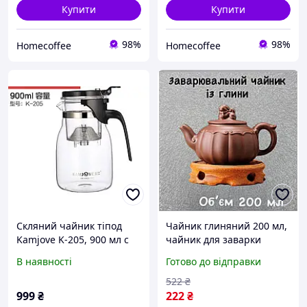
Купити
Купити
98%
98%
Homecoffee
Homecoffee
Скляний чайник тіпод
Чайник глиняний 200 мл,
Kamjove K-205, 900 мл c
чайник для заварки
кнопкою,
китайського чаю,
В наявності
Готово до відправки
заварювальний, з
традиційний китайський
ситечком, ізіпот для
чайник
522
₴
китайського чаю
999
₴
222
₴