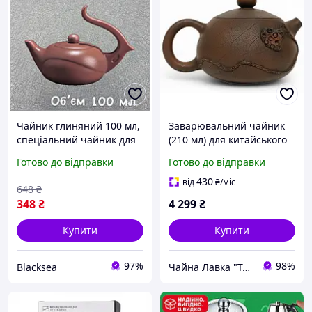
Чайник глиняний 100 мл,
Заварювальний чайник
спеціальний чайник для
(210 мл) для китайського
заварювання китайського
чаю - Сі Ши,
Готово до відправки
Готово до відправки
чаю, традиційний
цзяншуйська глина
китайський чайник
430
від
₴
/міс
648
₴
348
₴
4 299
₴
Купити
Купити
97%
98%
Blacksea
Чайна Лавка "Tea warrior" teawarrior.ua