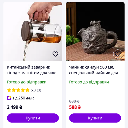
Китайський заварник
Чайник сянлун 500 мл,
тіпод з магнітом для чаю
спеціальний чайник для
з кнопкою скляний
заварювання китайського
Готово до відправки
Готово до відправки
Bonston BP13, 500 мл
чаю, традиційний
китайський чайник
5.0
(3)
250
від
₴
/міс
888
₴
2 499
₴
588
₴
Купити
Купити