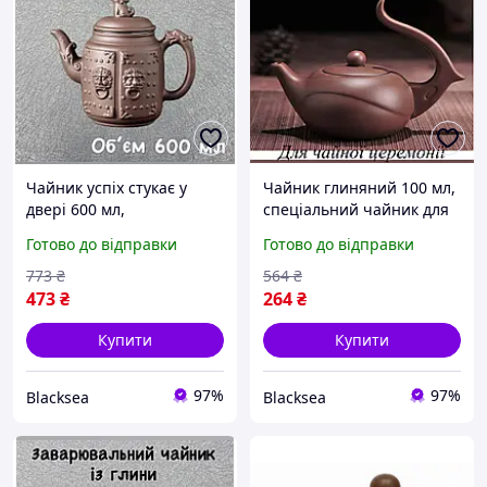
Чайник успіх стукає у
Чайник глиняний 100 мл,
двері 600 мл,
спеціальний чайник для
спеціальний чайник для
заварювання китайського
Готово до відправки
Готово до відправки
заварки китайського чаю,
чаю, традиційний
традиційний китайський
китайський чайник
773
₴
564
₴
чайник
473
₴
264
₴
Купити
Купити
97%
97%
Blacksea
Blacksea