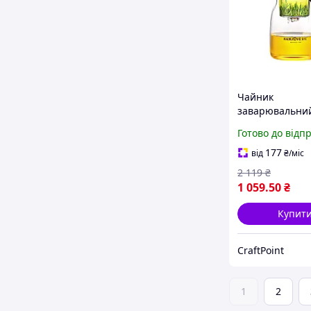
Чайник
заварювальний
кнопкою Гунфу
Готово до відп
K-205 900 мл
177
від
₴
/міс
2 119
₴
1 059
.50
₴
Купит
CraftPoint
1
2