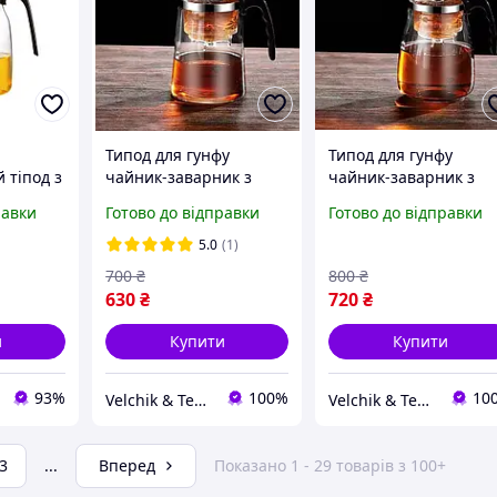
Типод для гунфу
Типод для гунфу
 тіпод з
чайник-заварник з
чайник-заварник з
 Kamjove
кнопкою-зливом, 750мл
кнопкою-зливом,
равки
Готово до відправки
Готово до відправки
1000мл
5.0
(1)
700
₴
800
₴
630
₴
720
₴
и
Купити
Купити
93%
100%
10
Velchik & Teanin
Velchik & Teanin
3
...
Вперед
Показано 1 - 29 товарів з 100+