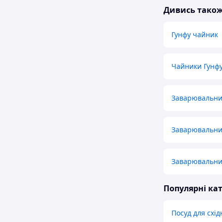
Дивись тако
Гунфу чайник
Чайники Гунф
Заварювальни
Заварювальни
Заварювальний
Популярні кат
Посуд для схід