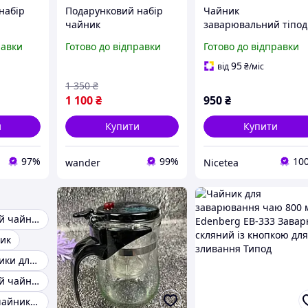
набір
Подарунковий набір
Чайник
чайник
заварювальний тіпод
 з
заварювальний з
кнопкою Гунфу Kamjo
равки
Готово до відправки
Готово до відправки
у типод
кнопкою Гун Фу типод
K-208 900 мл
шками
700 мл з 3 чашками
95
від
₴
/міс
1 350
₴
1 100
₴
950
₴
и
Купити
Купити
97%
99%
10
wander
Nicetea
Заварювальний чайник
ик
Металеві чайники для заварки
Заварювальний чайник із кнопкою для зливання
Термостійкий чайник заварник