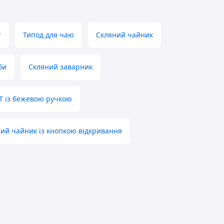
т
Типод для чаю
Скляний чайник
би
Скляний заварник
Т із бежевою ручкою
ий чайник із кнопкою відкривання