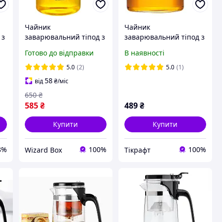
Чайник
Чайник
 з
заварювальний тіпод з
заварювальний тіпод з
ve
кнопкою Гунфу Kamjove
кнопкою Гунфу Kamjove
Готово до відправки
В наявності
K-200 400 мл
TP-140 300 мл
5.0
(2)
5.0
(1)
58
від
₴
/міс
650
₴
585
₴
489
₴
Купити
Купити
8%
100%
100%
Wizard Box
Тікрафт