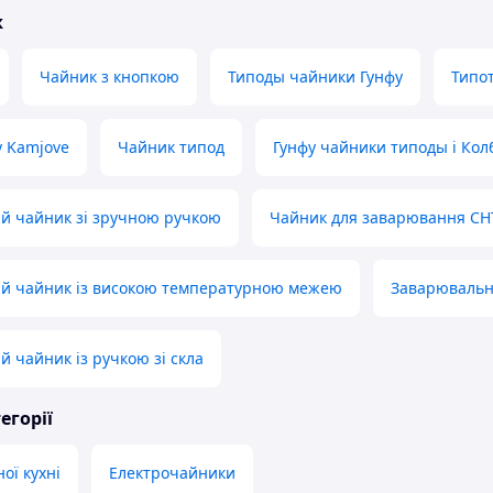
ж
Чайник з кнопкою
Типоды чайники Гунфу
Типо
у Kamjove
Чайник типод
Гунфу чайники типоды і Кол
й чайник зі зручною ручкою
Чайник для заварювання СН
й чайник із високою температурною межею
Заварювальн
 чайник із ручкою зі скла
егорії
ної кухні
Електрочайники