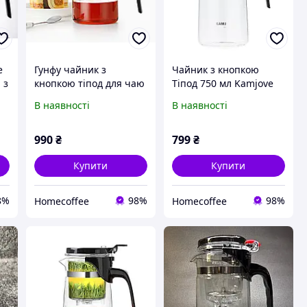
e
Гунфу чайник з
Чайник з кнопкою
 з
кнопкою тіпод для чаю
Тіпод 750 мл Kamjove
Samadoyo E-01, 500 мл
K-202, Гунфу чайник
В наявності
В наявності
й
скляний
для чаю
заварювальний
заварювальний
скляний із ситечком
990
₴
799
₴
Купити
Купити
8%
98%
98%
Homecoffee
Homecoffee