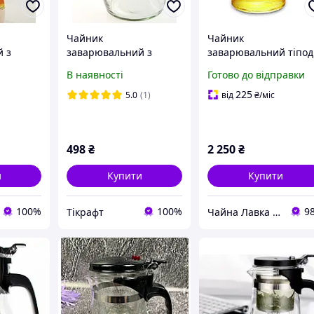
Чайник
Чайник
 з
заварювальний з
заварювальний тіпод
 Гунфу з
кнопкою, тіпод, типот,
кнопкою Гунфу Kamjo
В наявності
Готово до відправки
ки,
ізіпот Гунфу, термоскло,
TP-160 500 мл
р об'єму
750 мл, 1л
225
5.0
(1)
від
₴
/міс
498
₴
2 250
₴
и
Купити
Купити
100%
100%
9
Тікрафт
Чайна Лавка "Tea warrior" teawarrior.ua