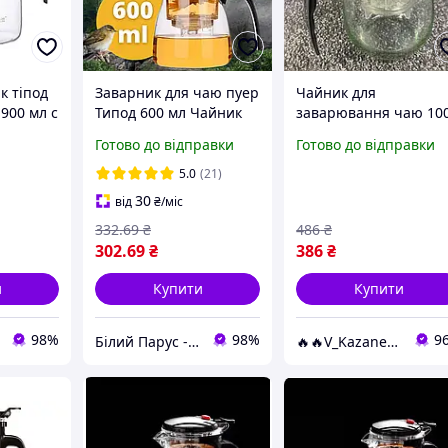
к тіпод
Заварник для чаю пуер
Чайник для
 900 мл c
Типод 600 мл Чайник
заварювання чаю 10
типод Гунфу чайники
мл Edenberg EB-334
Готово до відправки
Готово до відправки
, з
типоди та Колби
Заварник скляний із
т для
Заварник з кнопкою
кнопкою для зливанн
5.0
(21)
аю
Гунфу чайник
Типод
30
від
₴
/міс
332
.69
₴
486
₴
302
.69
₴
386
₴
и
Купити
Купити
98%
98%
9
Білий Парус - комплексне обслуговування в сегменті HoReCa та B2B
🔥🔥V_Kazane🔥🔥