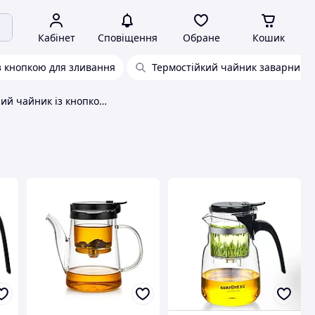
Кабінет
Сповіщення
Обране
Кошик
 кнопкою для зливання
Термостійкий чайник заварник
Заварювальний чайник із кнопкою типод