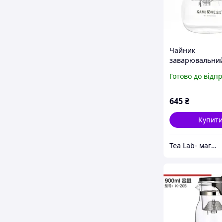
Чайник
заварювальний
кнопкою Гунфу
Готово до відп
K-203 600 мл
645
₴
Купит
Tea Lab- магазин китайського чаю.