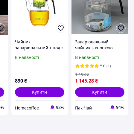
Чайник
Заварювальний
заварювальний тіпод з
чайник з кнопкою
кнопкою Гунфу Kamjove
Тіпод "LIGHTKING"
В наявності
В наявності
K-207 900 мл
(KAMJOVE) об'єм 900 мл.
(KAMJOVE) об'єм 900 мл
5.0
(1)
A-15
1 193
₴
890
₴
1 145
.28
₴
Купити
Купити
0%
98%
94%
Homecoffee
Пак Чай