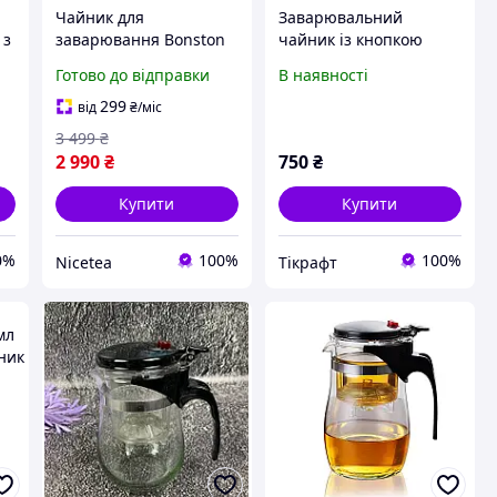
Чайник для
Заварювальний
 з
заварювання Bonston
чайник із кнопкою
ve
BP09 гунфу тіпод 750
Типод "KAMJOVE" 750
Готово до відправки
В наявності
мл зі скляною
мл TP-838
внутрішньою колбою
299
від
₴
/міс
для чаю з кнопкою
3 499
₴
2 990
₴
750
₴
Купити
Купити
0%
100%
100%
Nicetea
Тікрафт