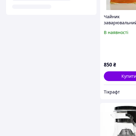
Чайник
заварювальний
кнопкою, типод
В наявності
фіксацією кноп
термоскло вибі
850
₴
Купит
Тікрафт