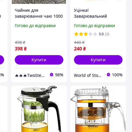
Чайник для
Уцінка!
0
заварювання чаю 1000
Заварювальний
мл Edenberg EB-334
чайник Тіпод 750 мл з
Готово до відправки
Готово до відправки
Заварник скляний із
кнопкою, заварник
я
кнопкою для зливання
гунфу із жароміцного
3.0
(2)
Типод
скла, чайник для
498
₴
440
₴
заварювання чаю з
398
₴
240
₴
фільтром
Купити
Купити
8%
98%
100%
🔥🔥🔥TwoStep🔥🔥🔥
World of Stone