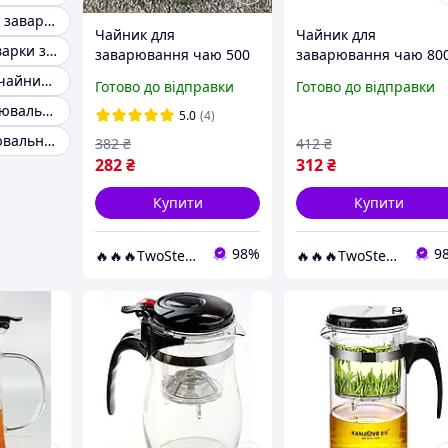
Wilmax Чайник заварювальний
Чайник для
Чайник для
Чайник для заварки з поршнем
заварювання чаю 500
заварювання чаю 80
мл Edenberg EB-332
мл Edenberg EB-333
Заварювальні чайники з кнопкою
Готово до відправки
Готово до відправки
Заварник скляний із
Заварник скляний із
Скляний заварювальний чайник з кнопкою
кнопкою для зливання
кнопкою для зливанн
5.0
(4)
Типод
Типод
Чайник заварювальний маленький
382
₴
412
₴
282
₴
312
₴
Купити
Купити
98%
9
🔥🔥🔥TwoStep🔥🔥🔥
🔥🔥🔥TwoStep🔥🔥🔥