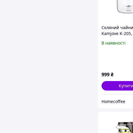
Скляний чайни
Kamjove K-205,
кнопкою,
В наявності
заварювальний
ситечком, ізіпо
китайського ч
999
₴
Купит
Homecoffee