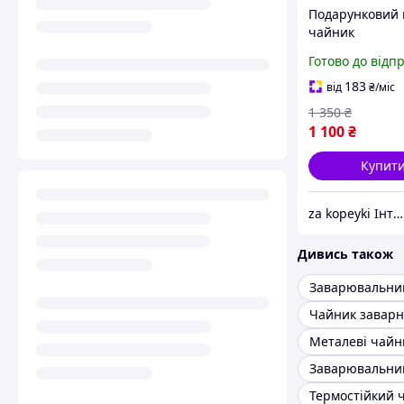
Подарунковий 
чайник
заварювальний
Готово до відп
кнопкою Гун Ф
700 мл з 3 ча
183
від
₴
/міс
1 350
₴
1 100
₴
Купит
za kopeyki Інтернет магазин
Дивись також
Чайник заварн