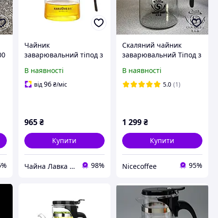
Чайник
Скаляний чайник
00
заварювальний тіпод з
заварювальний Тіпод з
кнопкою Гунфу Kamjove
кнопкою 500 мл.
В наявності
В наявності
К-201 500 мл
я
96
від
₴
/міс
5.0
(1)
965
₴
1 299
₴
Купити
Купити
6%
98%
95%
Чайна Лавка "Tea warrior" teawarrior.ua
Nicecoffee