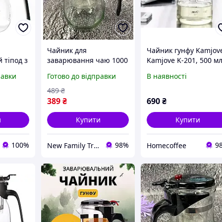
Чайник для
Чайник гунфу Kamjov
 тіпод з
заварювання чаю 1000
Kamjove K-201, 500 мл
 Kamjove
мл Edenberg EB-334
кнопкою для чаю,
равки
Готово до відправки
В наявності
Заварник скляний із
типод заварювальни
кнопкою для зливання
скляний з ситом
489
₴
Типод
389
₴
690
₴
и
Купити
Купити
100%
98%
9
New Family Trend
Homecoffee