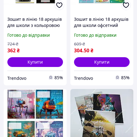
Зошит в лінію 18 аркушів
Зошит в лінію 18 аркушів
для школи з кольоровою
для школи офсетний
обкладинкою та ефектом
папір 55 г/м2
Готово до відправки
Готово до відправки
Софт-Тач
повнокольорова
обкладинка 170 г/м2
724
₴
609
₴
362
₴
304
.50
₴
Купити
Купити
85%
85%
Trendovo
Trendovo