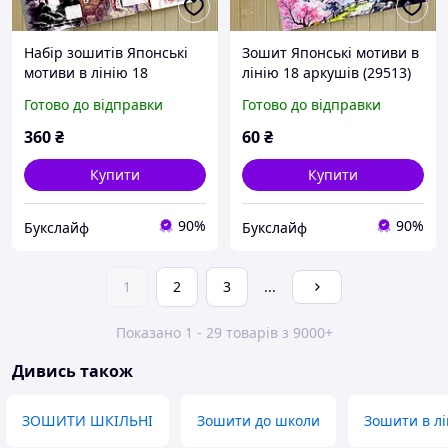
Набір зошитів Японські
Зошит Японські мотиви в
мотиви в лінію 18
лінію 18 аркушів (29513)
аркушів 6 шт (29514)
Готово до відправки
Готово до відправки
360
₴
60
₴
Купити
Купити
90%
90%
Букслайф
Букслайф
1
2
3
...
Показано 1 - 29 товарів з 9000+
Дивись також
ЗОШИТИ ШКІЛЬНІ
Зошити до школи
Зошити в л