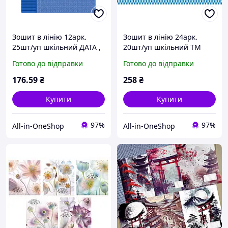
Зошит в лінію 12арк.
Зошит в лінію 24арк.
25шт/уп шкільний ДАТА ,
20шт/уп шкільний ТМ
ТМ ТЕТРАДА
ТЕТРАДА
Готово до відправки
Готово до відправки
176
.59
₴
258
₴
Купити
Купити
97%
97%
All-in-OneShop
All-in-OneShop