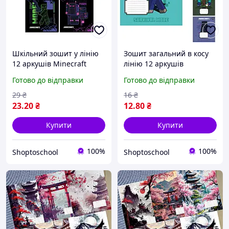
Шкільний зошит у лінію
Зошит загальний в косу
12 аркушів Minecraft
лінію 12 аркушів
навчальні зошити в лінію
Minecraft навчальні
Готово до відправки
Готово до відправки
зошит загальний в лінію
зошити в косу лінію
зошит учнівський YES
шкільний зошит у косу
29
₴
16
₴
лінію
23
.20
₴
12
.80
₴
Купити
Купити
100%
100%
Shoptoschool
Shoptoschool