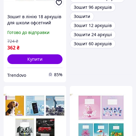
Зошит 96 аркушів
Зошити
Зошит в лінію 18 аркушів
для школи офсетний
Зошит 12 аркушів
папір 55 г/м2 кольорова
Готово до відправки
Зошити 24 аркуші
обкладинка Софт-Тач
724
₴
Зошит 60 аркушів
362
₴
Купити
85%
Trendovo