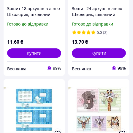
Зошит 18 аркушів в лінію
Зошит 24 аркуші в лінію
Школярик, шкільний
Школярик, шкільний
зошит для хлопців і
зошит для хлопців і
Готово до відправки
Готово до відправки
дівчат
дівчат
5.0
(2)
11
.60
₴
13
.70
₴
Купити
Купити
99%
99%
Веснянка
Веснянка