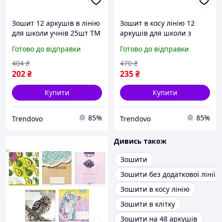
Зошит 12 аркушів в лінію
Зошит в косу лінію 12
для школи учнів 25шт ТМ
аркушів для школи з
ТЕТРАДА ТЕ169
кольоровою обкладинкою
Готово до відправки
Готово до відправки
25 штук в упаковці
404
₴
470
₴
202
₴
235
₴
Купити
Купити
85%
85%
Trendovo
Trendovo
Дивись також
Зошити
Зошити без додаткової лінії
Зошити в косу лінію
Зошити в клітку
Зошити на 48 аркушів