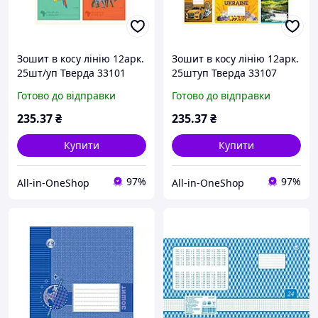
Зошит в косу лінію 12арк.
Зошит в косу лінію 12арк.
25шт/уп Тверда 33101
25штуп Тверда 33107
Африка, 4к. ТМ ТЕТРАДА
Мікс 3, 8к. ТМ ТЕТРАДА
Готово до відправки
Готово до відправки
235
.37
₴
235
.37
₴
Купити
Купити
97%
97%
All-in-OneShop
All-in-OneShop