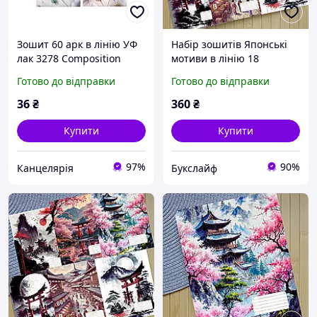
Зошит 60 арк в лінію УФ
Набір зошитів Японські
лак 3278 Composition
мотиви в лінію 18
2025 дів
аркушів 6 шт (29515)
Готово до відправки
Готово до відправки
36
₴
360
₴
Купити
Купити
97%
90%
Канцелярiя
Букслайф