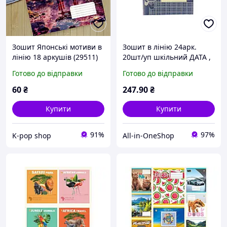
Зошит Японські мотиви в
Зошит в лінію 24арк.
лінію 18 аркушів (29511)
20шт/уп шкільний ДАТА ,
ТМ ТЕТРАДА
Готово до відправки
Готово до відправки
60
₴
247
.90
₴
Купити
Купити
91%
97%
K-pop shop
All-in-OneShop