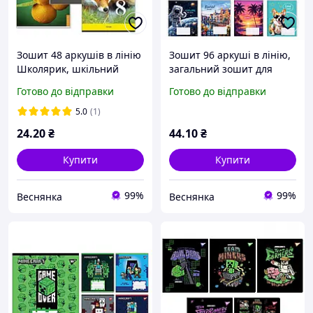
Зошит 48 аркушів в лінію
Зошит 96 аркуші в лінію,
Школярик, шкільний
загальний зошит для
зошит для хлопців і
школярів і студентів
Готово до відправки
Готово до відправки
дівчат
5.0
(1)
24
.20
₴
44
.10
₴
Купити
Купити
99%
99%
Веснянка
Веснянка