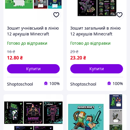
Зошит учнівський в лінію
Зошит загальний в лінію
12 аркушів Minecraft
12 аркушів Minecraft
навчальні зошити в лінію
шкільний зошит у лінію
Готово до відправки
Готово до відправки
шкільний зошит у лінію
зошит учнівський
зошит загальний
навчальні зошити в лінію
16
₴
29
₴
YES
12
.80
₴
23
.20
₴
Купити
Купити
100%
100%
Shoptoschool
Shoptoschool