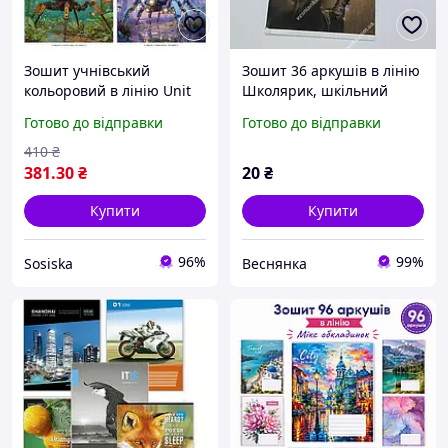
Зошит учнівський
Зошит 36 аркушів в лінію
кольоровий в лінію Unit
Школярик, шкільний
12-Л-111, 12 аркушів
зошит для хлопців і
Готово до відправки
Готово до відправки
дівчат
410
₴
381
.30
₴
20
₴
Купити
Купити
96%
99%
Sosiska
Веснянка