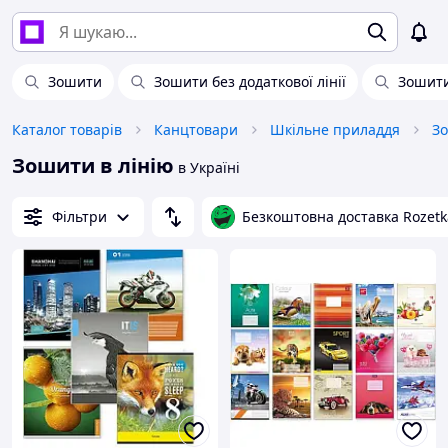
Зошити
Зошити без додаткової лінії
Зошити
Каталог товарів
Канцтовари
Шкільне приладдя
З
Зошити в лінію
в Україні
Фільтри
Безкоштовна доставка Rozetk