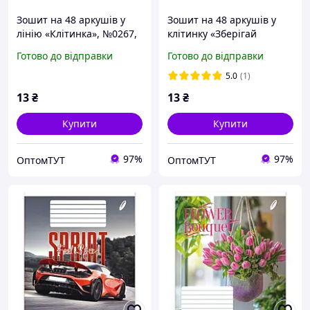
Зошит на 48 аркушів у
Зошит на 48 аркушів у
лінію «Клітинка», №0267,
клітинку «Зберігай
Пір`їнка
мотивацію», №0278,
Готово до відправки
Готово до відправки
Пір`їнка
5.0
(1)
13
₴
13
₴
Купити
Купити
97%
97%
ОптомТУТ
ОптомТУТ