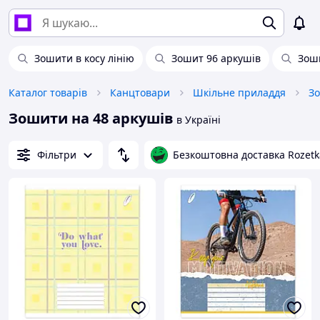
Зошити в косу лінію
Зошит 96 аркушів
Зоши
Каталог товарів
Канцтовари
Шкільне приладдя
З
Зошити на 48 аркушів
в Україні
Фільтри
Безкоштовна доставка Rozetk