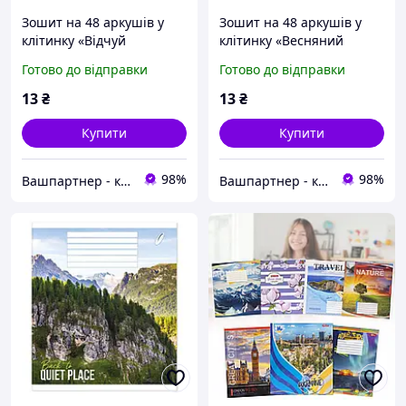
Зошит на 48 аркушів у
Зошит на 48 аркушів у
клітинку «Відчуй
клітинку «Весняний
швидкість», №0350,
букет», №0369, Пір`їнка
Готово до відправки
Готово до відправки
Пір`їнка
13
₴
13
₴
Купити
Купити
98%
98%
Вашпартнер - канцтовари, іграшки та дитяча книга, побутова хімія
Вашпартнер - канцтовари, іграшки та дитяча книга, побутова хімія