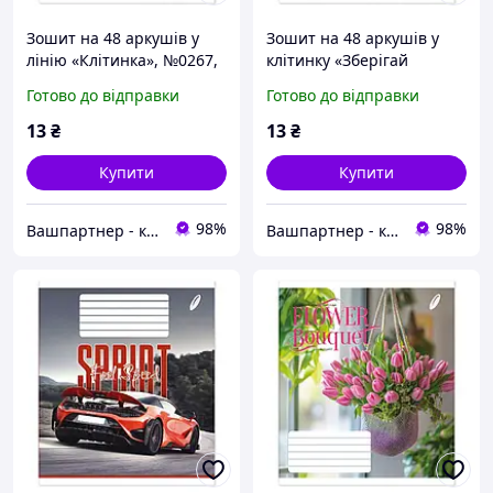
Зошит на 48 аркушів у
Зошит на 48 аркушів у
лінію «Клітинка», №0267,
клітинку «Зберігай
Пір`їнка
мотивацію», №0278,
Готово до відправки
Готово до відправки
Пір`їнка
13
₴
13
₴
Купити
Купити
98%
98%
Вашпартнер - канцтовари, іграшки та дитяча книга, побутова хімія
Вашпартнер - канцтовари, іграшки та дитяча книга, побутова хімія