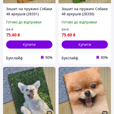
Зошит на пружині Собаки
Зошит на пружині Собаки
48 аркушів (28331)
48 аркушів (28330)
Готово до відправки
Готово до відправки
84
₴
84
₴
75
.60
₴
75
.60
₴
Купити
Купити
90%
90%
Букслайф
Букслайф