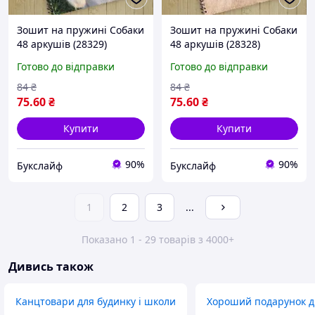
Зошит на пружині Собаки
Зошит на пружині Собаки
48 аркушів (28329)
48 аркушів (28328)
Готово до відправки
Готово до відправки
84
₴
84
₴
75
.60
₴
75
.60
₴
Купити
Купити
90%
90%
Букслайф
Букслайф
1
2
3
...
Показано 1 - 29 товарів з 4000+
Дивись також
Канцтовари для будинку і школи
Хороший подарунок ді