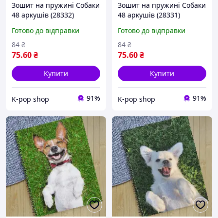
Зошит на пружині Собаки
Зошит на пружині Собаки
48 аркушів (28332)
48 аркушів (28331)
Готово до відправки
Готово до відправки
84
₴
84
₴
75
.60
₴
75
.60
₴
Купити
Купити
91%
91%
K-pop shop
K-pop shop