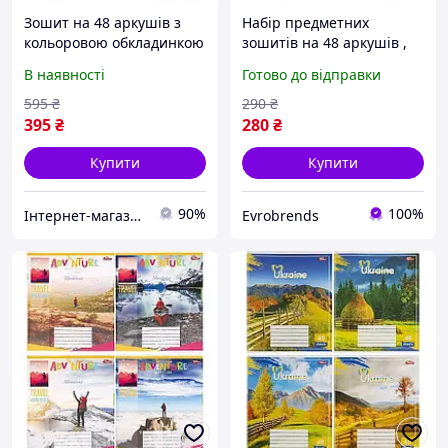
Зошит на 48 аркушів з
Набір предметних
кольоровою обкладинкою
зошитів на 48 аркушів ,
в лінію "Мрії" "mix"
клітинка
В наявності
Готово до відправки
Упаковка 16 шт.
595
₴
290
₴
395
₴
280
₴
Купити
Купити
90%
100%
Інтернет-магазин інструментів "ASSUR"
Evrobrends