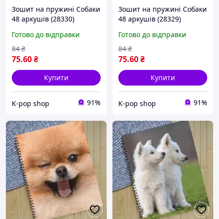
Зошит на пружині Собаки
Зошит на пружині Собаки
48 аркушів (28330)
48 аркушів (28329)
Готово до відправки
Готово до відправки
84
₴
84
₴
75
.60
₴
75
.60
₴
Купити
Купити
91%
91%
K-pop shop
K-pop shop