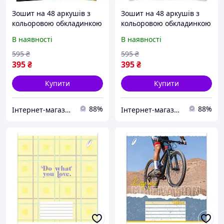
Зошит на 48 аркушів з
Зошит на 48 аркушів з
кольоровою обкладинкою
кольоровою обкладинкою
в клітинку "Мрії" "mix"
в лінію "Мрії" "mix"
В наявності
В наявності
Упаковка 16 шт.
Упаковка 16 шт.
595
₴
595
₴
395
₴
395
₴
Купити
Купити
88%
88%
Інтернет-магазин "Vel24"
Інтернет-магазин "Vel24"