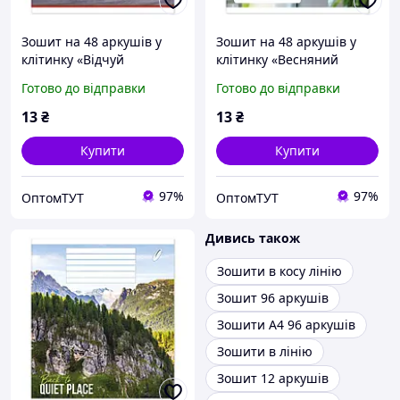
Зошит на 48 аркушів у
Зошит на 48 аркушів у
клітинку «Відчуй
клітинку «Весняний
швидкість», №0350,
букет», №0369, Пір`їнка
Готово до відправки
Готово до відправки
Пір`їнка
13
₴
13
₴
Купити
Купити
97%
97%
ОптомТУТ
ОптомТУТ
Дивись також
Зошити в косу лінію
Зошит 96 аркушів
Зошити А4 96 аркушів
Зошити в лінію
Зошит 12 аркушів