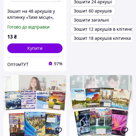
Зошити 24 аркуші
Зошит 60 аркушів
Зошит на 48 аркушів у
клітинку «Тихе місце»,
Зошити загальні
№0372, Пір`їнка
Готово до відправки
Зошит 12 аркушів в клітинку
13
₴
Зошит 18 аркушів клітинка
Купити
97%
ОптомТУТ