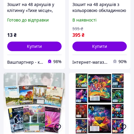
Зошит на 48 аркушів у
Зошит на 48 аркушів з
клітинку «Тихе місце»,
кольоровою обкладинкою
№0372, Пір`їнка
в клітинку "Мрії" "mix"
Готово до відправки
В наявності
Упаковка 16 шт.
595
₴
13
₴
395
₴
Купити
Купити
98%
90%
Вашпартнер - канцтовари, іграшки та дитяча книга, побутова хімія
Інтернет-магазин інструментів "ASSUR"