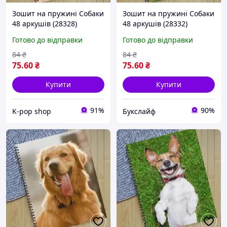
Зошит на пружині Собаки
Зошит на пружині Собаки
48 аркушів (28328)
48 аркушів (28332)
Готово до відправки
Готово до відправки
84
₴
84
₴
75
.60
₴
75
.60
₴
Купити
Купити
91%
90%
K-pop shop
Букслайф