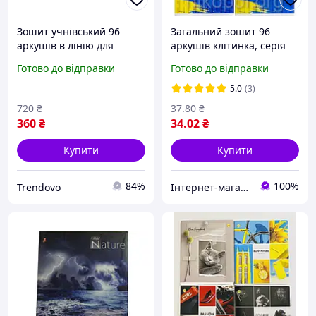
Зошит учнівський 96
Загальний зошит 96
аркушів в лінію для
аркушів клітинка, серія
навчання повноколірний
"Міста України 3",
Готово до відправки
Готово до відправки
картон 8 шт в упаковці
білизна 100%
5.0
(3)
720
₴
37
.80
₴
360
₴
34
.02
₴
Купити
Купити
84%
100%
Trendovo
Інтернет-магазин NikopoL - канцтовари для школи та офісу