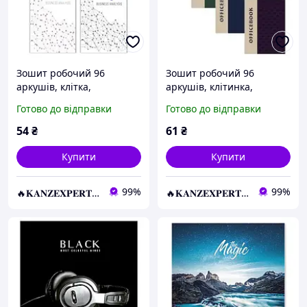
Зошит робочий 96
Зошит робочий 96
аркушів, клітка,
аркушів, клітинка,
обкладинка м'яка
обкладинка м'яка ККР-96
Готово до відправки
Готово до відправки
ЗТП-040-МВ KNZ
KNZ
54
₴
61
₴
Купити
Купити
99%
99%
🔥𝐊𝐀𝐍𝐙𝐄𝐗𝐏𝐄𝐑𝐓.com.ua🔥
🔥𝐊𝐀𝐍𝐙𝐄𝐗𝐏𝐄𝐑𝐓.com.ua🔥