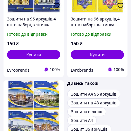
Зошити на 96 аркушів,4
Зошити на 96 аркушів,4
шт в наборі, клітинка
шт в наборі, клітинка
Готово до відправки
Готово до відправки
150
₴
150
₴
Купити
Купити
100%
100%
Evrobrends
Evrobrends
Дивись також
Зошити А4 96 аркушів
Зошити на 48 аркушів
Зошити в лінію
Зошити А4
Зошит 36 аркушів