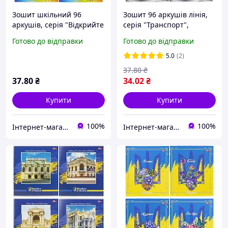
Зошит шкільний 96
Зошит 96 аркушів лінія,
аркушів, серія "Відкрийте
серія "Транспорт",
для себе світ", білизна
білизна 100%
Готово до відправки
Готово до відправки
100%
5.0
(2)
37
.80
₴
37
.80
₴
34
.02
₴
Купити
Купити
100%
100%
Інтернет-магазин NikopoL - канцтовари для школи та офісу
Інтернет-магазин NikopoL - канцтовари для школи та офісу