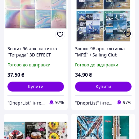
Зошит 96 арк. клітинка
Зошит 96 арк. клітинка
"Тетрада" 3D EFFECT
"МРІЇ" / Sailing Club
Готово до відправки
Готово до відправки
37
.50
₴
34
.90
₴
Купити
Купити
97%
97%
"DneprList" інтернет магазин
"DneprList" інтернет магазин