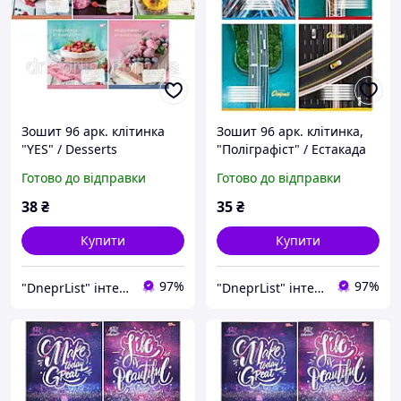
Зошит 96 арк. клітинка
Зошит 96 арк. клітинка,
"YES" / Desserts
"Поліграфіст" / Естакада
Готово до відправки
Готово до відправки
38
₴
35
₴
Купити
Купити
97%
97%
"DneprList" інтернет магазин
"DneprList" інтернет магазин