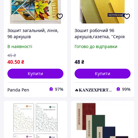
Зошит загальний, лінія,
Зошит робочий 96
96 аркушів
аркушів,газетка, "Серія
Notebook" (шт ),
В наявності
Готово до відправки
обкладинка м'яка
ЗТП-023-МВ KNZ
45
₴
40
.50
₴
48
₴
Купити
Купити
97%
99%
Panda Pen
🔥𝐊𝐀𝐍𝐙𝐄𝐗𝐏𝐄𝐑𝐓.com.ua🔥