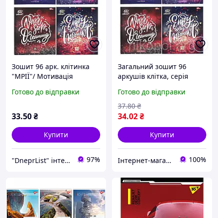
Зошит 96 арк. клітинка
Загальний зошит 96
"МРІЇ"/ Мотивація
аркушів клітка, серія
"Мотивуючі цитати",
Готово до відправки
Готово до відправки
білизна 100%
37
.80
₴
33
.50
₴
34
.02
₴
Купити
Купити
97%
100%
"DneprList" інтернет магазин
Інтернет-магазин NikopoL - канцтовари для школи та офісу