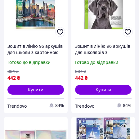
Зошит в лінію 96 аркушів
Зошит в лінію 96 аркушів
для школи з картонною
для школярів з
обкладинкою 8 штук в
картонною обкладинкою
Готово до відправки
Готово до відправки
упаковці
та офсетним блоком
884
₴
884
₴
442
₴
442
₴
Купити
Купити
84%
84%
Trendovo
Trendovo