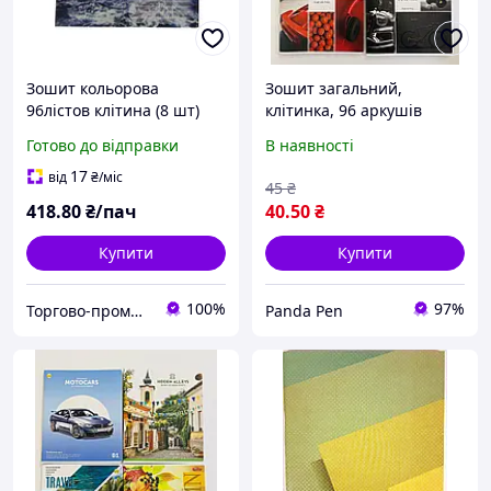
Зошит кольорова
Зошит загальний,
96лістов клітина (8 шт)
клітинка, 96 аркушів
Готово до відправки
В наявності
17
від
₴
/міс
45
₴
418
.80
₴/пач
40
.50
₴
Купити
Купити
100%
97%
Торгово-промислова компанія: Зав Маг Пром
Panda Pen