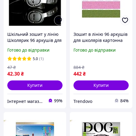
Шкільний зошит у лінію
Зошит в лінію 96 аркушів
Школярик 96 аркушів для
для школярів картонна
хлопчика
обкладинка офсетний
Готово до відправки
Готово до відправки
внутрішній блок 8 штук в
упаковці
5.0
(1)
47
₴
884
₴
42
.30
₴
442
₴
Купити
Купити
99%
84%
Інтернет магазин ТерЛайн
Trendovo