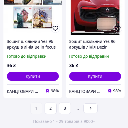
Зошит шкільний Yes 96
Зошит шкільний Yes 96
аркушів лінія Be in focus
аркушів лінія Dezir
concept
Готово до відправки
Готово до відправки
36
₴
36
₴
Купити
Купити
98%
98%
КАНЦТОВАРИ ШКОЛА ТВОРЧІСТЬ
КАНЦТОВАРИ ШКОЛА ТВОРЧІСТЬ
1
2
3
...
Показано 1 - 29 товарів з 9000+