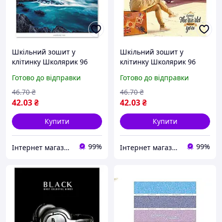
Шкільний зошит у
Шкільний зошит у
клітинку Школярик 96
клітинку Школярик 96
аркушів для хлопчика
аркушів для дівчинки
Готово до відправки
Готово до відправки
46
.70
₴
46
.70
₴
42
.03
₴
42
.03
₴
Купити
Купити
99%
99%
Інтернет магазин ТерЛайн
Інтернет магазин ТерЛайн