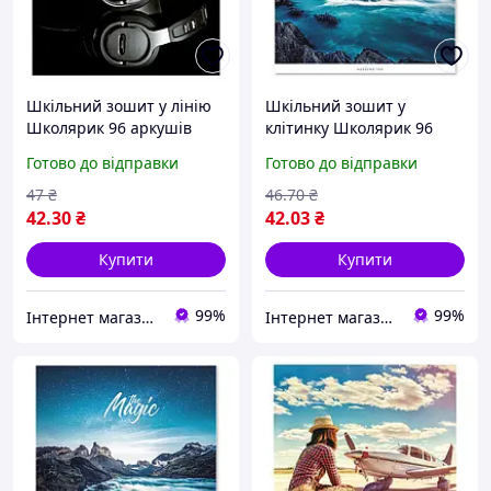
Шкільний зошит у лінію
Шкільний зошит у
Школярик 96 аркушів
клітинку Школярик 96
аркушів
Готово до відправки
Готово до відправки
47
₴
46
.70
₴
42
.30
₴
42
.03
₴
Купити
Купити
99%
99%
Інтернет магазин ТерЛайн
Інтернет магазин ТерЛайн