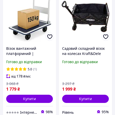
Візок вантажний
Садовий складний візок
платформний |
на колесах Kraft&Dele
навантаження до 150 кг |
KD3087 об єм 90 л,
Готово до відправки
Готово до відправки
нековзна платформа та
зручний транспортний
гумові колеса | PH150 |
візок riven
5.0
(1)
для складу
178
від
₴
/міс
3 068
₴
3 297
₴
1 779
₴
1 999
₴
Купити
Купити
98%
95%
⭐️⭐️⭐️⭐️⭐️ Інтернет-магазин "BORO"
Рівень