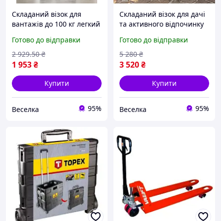
Складаний візок для
Складаний візок для дачі
вантажів до 100 кг легкий
та активного відпочинку
двоколісний для дому та
180 літрів для
Готово до відправки
Готово до відправки
роботи з ручкою та
перевезення товарів і
колесами 150 мм FLAME
продуктів FLAME
2 929
.50
₴
5 280
₴
1 953
₴
3 520
₴
Купити
Купити
95%
95%
Веселка
Веселка