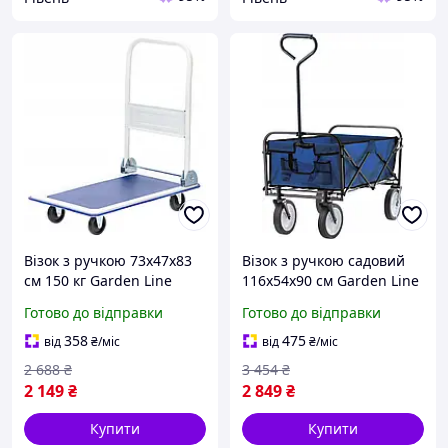
Візок з ручкою 73x47x83
Візок з ручкою садовий
см 150 кг Garden Line
116x54x90 см Garden Line
REA2804 візок для
WOZ3556 візок на колесах
Готово до відправки
Готово до відправки
перевезення візок
для саду візок легкий
металевий для торгівлі
358
475
від
₴
/міс
від
₴
/міс
2 688
₴
3 454
₴
2 149
₴
2 849
₴
Купити
Купити