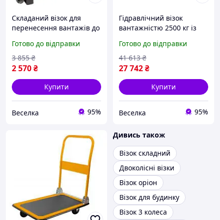
Складаний візок для
Гідравлічний візок
перенесення вантажів до
вантажністю 2500 кг із
35 кг універсальний для
довжиною вил 1150 мм
Готово до відправки
Готово до відправки
дому та роботи FLAME
для складу та магазину
FLAME
3 855
₴
41 613
₴
2 570
₴
27 742
₴
Купити
Купити
95%
95%
Веселка
Веселка
Дивись також
Візок складний
Двоколісні візки
Візок оріон
Візок для будинку
Візок 3 колеса