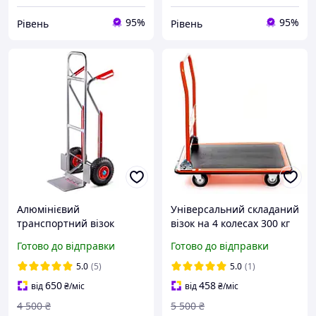
95%
95%
Рівень
Рівень
Алюмінієвий
Універсальний складаний
транспортний візок
візок на 4 колесах 300 кг
HIGHER HT-1878 | 200 кг
KD3090 Вантажівний
Готово до відправки
Готово до відправки
візок із платформою та
складаною ручкою
5.0
(5)
5.0
(1)
650
458
від
₴
/міс
від
₴
/міс
4 500
₴
5 500
₴