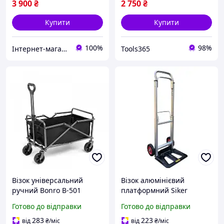
3 900
₴
2 750
₴
Купити
Купити
100%
98%
Інтернет-магазин "RevaStore"
Tools365
Візок універсальний
Візок алюмінієвий
ручний Bonro B-501
платформний Siker
складаний на колесах для
HT1011 ручний
Готово до відправки
Готово до відправки
саду магазину кемпінгу
складаний R_2540
R_2531
283
223
від
₴
/міс
від
₴
/міс