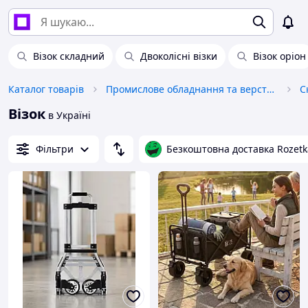
Візок складний
Двоколісні візки
Візок оріон
Каталог товарів
Промислове обладнання та верстати
С
Візок
в Україні
Фільтри
Безкоштовна доставка Rozetk