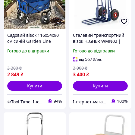
Садовий візок 116x54x90
Сталевий транспортний
см синій Garden Line
візок HIGHER WMN02 |
WOZ3556 візок для саду
280 кг
Готово до відправки
Готово до відправки
складаний візок для
вантажів до 70 кг візок-
567
від
₴
/міс
тачка
3 300
₴
3 900
₴
2 849
₴
3 400
₴
Купити
Купити
94%
100%
⚙️Tool Time: Інструменти для будь-яких завдань!
Інтернет-магазин "RevaStore"