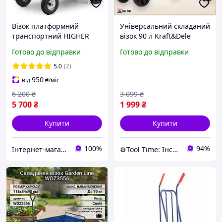
Візок платформний
Універсальний складаний
транспортний HIGHER
візок 90 л Kraft&Dele
PH501 | 500 кг
KD3087 садовий
Готово до відправки
Готово до відправки
транспортний візок для
вантажів
5.0
(2)
950
від
₴
/міс
6 200
₴
3 099
₴
5 700
₴
1 999
₴
Купити
Купити
100%
94%
Інтернет-магазин "RevaStore"
⚙️Tool Time: Інструменти для будь-яких завдань!