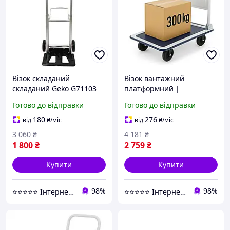
Візок складаний
Візок вантажний
складаний Geko G71103
платформний |
90 кг
навантаження до 300 кг |
Готово до відправки
Готово до відправки
нековзна платформа та
гумові колеса | PH300 |
180
276
від
₴
/міс
від
₴
/міс
для складу
3 060
₴
4 181
₴
1 800
₴
2 759
₴
Купити
Купити
98%
98%
⭐️⭐️⭐️⭐️⭐️ Інтернет-магазин "BORO"
⭐️⭐️⭐️⭐️⭐️ Інтернет-магазин "BORO"