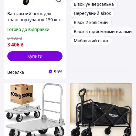
Візок універсальна
Пересувний візок
Вантажний візок для
транспортування 150 кг із
Візок 2 колісний
платформою 73.5х48 см
Готово до відправки
Візок з підйомними вилами
для дачі склада та дому
FLAME
5 109
₴
Мобільний візок
3 406
₴
Купити
95%
Веселка