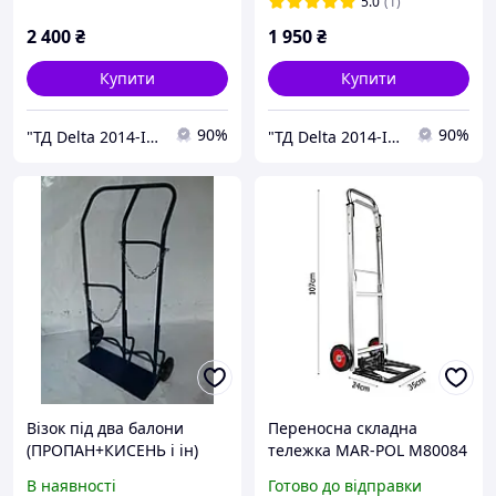
5.0
(1)
2 400
₴
1 950
₴
Купити
Купити
90%
90%
"ТД Delta 2014-Інтернет магазин" Все для зварювальних робіт
"ТД Delta 2014-Інтернет магазин" Все для зварювальних робіт
Візок під два балони
Переносна складна
(ПРОПАН+КИСЕНЬ і ін)
тележка MAR-POL M80084
для транспортування
В наявності
Готово до відправки
вантажу до 90 кг