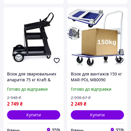
Візок для зварювальних
Візок для вантажів 150 кг
апаратів 75 кг Kraft &
MAR-POL M80090
Dele KD373 візок
Платформний візок
Готово до відправки
Готово до відправки
зварювальний riven
складний riven
2 948
₴
2 998
.67
₴
2 749
₴
2 249
₴
Купити
Купити
95%
95%
Рівень
Рівень