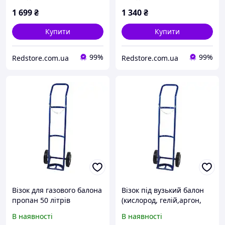
1 699
₴
1 340
₴
Купити
Купити
99%
99%
Redstore.com.ua
Redstore.com.ua
Візок для газового балона
Візок під вузький балон
пропан 50 літрів
(кислород, гелій,аргон,
вуглекислота)
В наявності
В наявності