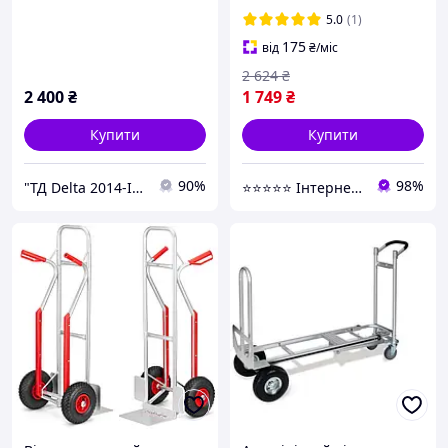
5.0
(1)
175
від
₴
/міс
2 624
₴
2 400
₴
1 749
₴
Купити
Купити
90%
98%
"ТД Delta 2014-Інтернет магазин" Все для зварювальних робіт
⭐️⭐️⭐️⭐️⭐️ Інтернет-магазин "BORO"