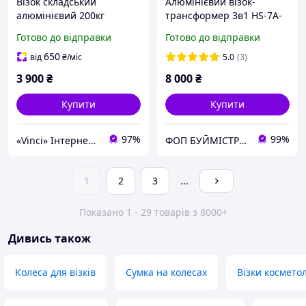
Візок складський
Алюмінієвий візок-
алюмінієвий 200кг
трансформер 3в1 HS-7A-
HIGHER HT-1878 Тележка
2N
Готово до відправки
Готово до відправки
візок вантажний Коляска
Каляска Возик
650
від
₴
/міс
5.0
(3)
магазинний
3 900
₴
8 000
₴
Купити
Купити
97%
99%
«Vinci» Інтернет-магазин
ФОП БУЙМІСТР С.Е.
1
2
3
...
Показано 1 - 29 товарів з 8000+
Дивись також
Колеса для візків
Сумка на колесах
Візки косметол