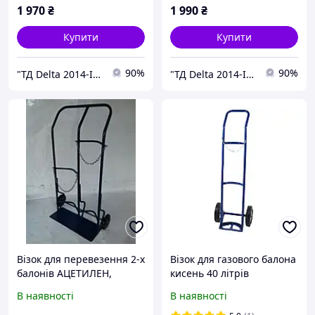
1 970
₴
1 990
₴
Купити
Купити
90%
90%
"ТД Delta 2014-Інтернет магазин" Все для зварювальних робіт
"ТД Delta 2014-Інтернет магазин" Все для зварювальних робіт
Візок для перевезення 2-х
Візок для газового балона
балонів АЦЕТИЛЕН,
кисень 40 літрів
КИСЕНЬ, АЗОТ, АРГОН,
В наявності
В наявності
ВУГЛЕКИСЛОТА і т. д.