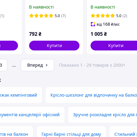
на 6 стійок / Захисна
дому, кухні, вітальні т
В наявності
В наявності
сітка на дитячий батут
офісу, стілець для
Bonro
роботи та відпочинку
(1)
5.0
(7)
5.0
(2)
рове
168
від
₴
/міс
792
₴
1 005
₴
и
Купити
Купити
3
...
Вперед
Показано 1 - 29 товарів з 2000+
ж
ежак кемпінговий
Крісло-шезлонг для відпочинку на балко
кументів канцелярії офісний
Зручне розкладне крісло для
тів на балкон
Гарні барні стільці для дому
Стильний 