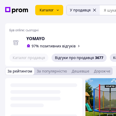
Каталог
У продавця
Був online:
сьогодні
YOMAYO
97% позитивних відгуків
Каталог продавця
Відгуки про продавця
3677
К
За рейтингом
За популярністю
Дешевше
Дорожче