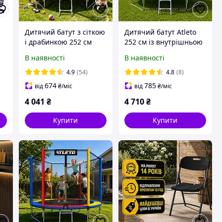
Дитячий батут з сіткою
Дитячий батут Atleto
і драбинкою 252 см
252 см із внутрішньою
Atleto / Батут для дітей
сіткою і сходами
В наявності
В наявності
для дому, саду та
зелений / Батут для
ь
активного відпочинку
дому, саду + рукавиці в
4.9
(54)
4.8
(8)
подарунок
674
785
від
₴
/міс
від
₴
/міс
4 041
₴
4 710
₴
Купити
Купити