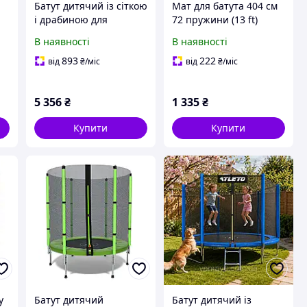
Батут дитячий із сіткою
Мат для батута 404 см
і драбиною для
72 пружини (13 ft)
приватного будинку
В наявності
В наявності
312 см Atleto Black +
рукавиці у подарунок
893
222
від
₴
/міс
від
₴
/міс
5 356
₴
1 335
₴
Купити
Купити
у
Батут дитячий
Батут дитячий із