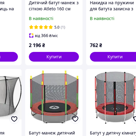
ля
Дитячий батут-манеж з
Накидка на пружини
ниць на
сіткою Atleto 160 см
для батута захисна з
Підвісний
зелений KRB10 / Батут
ПВХ 404 см / Чохол
В наявності
В наявності
мка для
для дому, саду, дитячої
накладка для пружин
а
кімнати
на батут
5.0
(1)
366
від
₴
/міс
2 196
₴
762
₴
и
Купити
Купити
для
Батут-манеж дитячий
Батут у дитячу кімнат