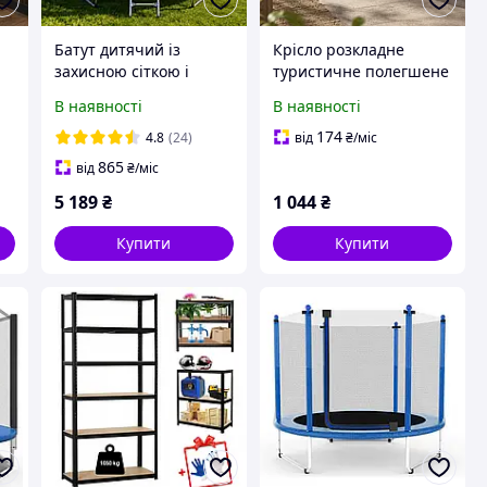
Батут дитячий із
Крісло розкладне
захисною сіткою і
туристичне полегшене
драбиною 312 см Atleto
зі сталевим каркасом і
В наявності
В наявності
у,
multikolor + рукавиці у
навантаженням до 150
у
подарунок
кг чорне Bonro BS-53
174
4.8
(24)
від
₴
/міс
865
від
₴
/міс
5 189
₴
1 044
₴
Купити
Купити