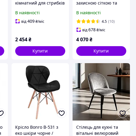
кімнатний для стрибків
захисною сіткою та
Atleto 140 см із
драбиною для стрибків
В наявності
В наявності
я
захисною сіткою
вуличний спортивний
зелений / Батути для
252 см Atleto синій
409
від
₴
/міс
4.5
(10)
дітей
678
від
₴
/міс
2 454
₴
4 070
₴
Купити
Купити
ro
Крісло Bonro B-531 з
Стілець для кухні та
я
еко шкіри чорне /
вітальні велюровий