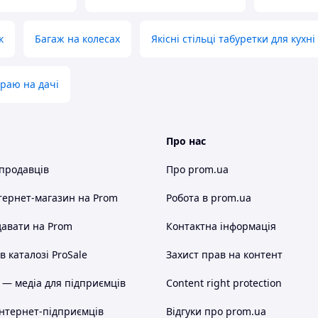
к
Багаж на колесах
Якісні стільці табуретки для кухні
араю на дачі
Про нас
 продавців
Про prom.ua
тернет-магазин
на Prom
Робота в prom.ua
авати на Prom
Контактна інформація
 каталозі ProSale
Захист прав на контент
 — медіа для підприємців
Content right protection
інтернет-підприємців
Відгуки про prom.ua