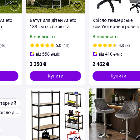
Atleto
Батут для дітей Atleto
Крісло геймерське
 і
183 см із сіткою та
комп'ютерне ігрове з
ikolor /
драбиною multikolor /
тканини Bonro B-944
В наявності
В наявності
 саду,
Батути дитячі
сіре + 2 подушки /
и
спортивні
Комп'ютерний стілец
(46)
5.0
(13)
4.3
(3)
558
410
від
₴
/міс
від
₴
/міс
3 350
₴
2 462
₴
и
Купити
Купити
ютерний
Комп'ютерне крісло для дому