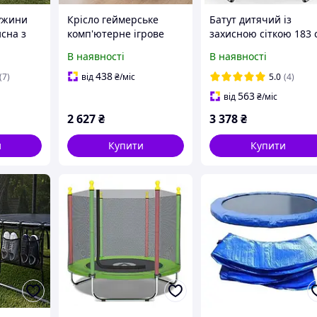
ужини
Крісло геймерське
Батут дитячий із
исна з
комп'ютерне ігрове
захисною сіткою 183 
кладка
Bonro B-945 червоне з
Atleto + рукавиці у
В наявності
В наявності
 батут
підставкою для ніг /
подарунок / Батути д
Ігровий стілець
дітей для ігор на вули
438
(7)
від
₴
/міс
5.0
(4)
563
від
₴
/міс
2 627
₴
3 378
₴
и
Купити
Купити