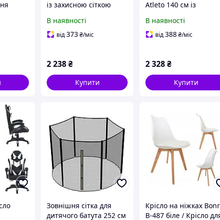
шня
із захисною сіткою
Atleto 140 см із
Atleto 160 см червоний
захисною сіткою
В наявності
В наявності
іцна
KRB10 / Батути для
червоний / Батути дл
дому та вулиці
дітей
373
388
від
₴
/міс
від
₴
/міс
2 238
₴
2 328
₴
и
Купити
Купити
сло
Зовнішня сітка для
Крісло на ніжках Bon
дитячого батута 252 см
B-487 біле / Крісло дл