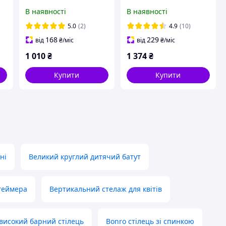
а
Офісне та домашнє
Bonro B-659 сірий /
В наявності
В наявності
крісло, стілець для
Крісло для кафе, бару,
кухні, вітальні та
дому з велюру
5.0
(2)
4.9
(10)
роботи за столом
168
229
від
₴
/міс
від
₴
/міс
1 010
₴
1 374
₴
Купити
Купити
ні
Великий круглий дитячий батут
 геймера
Вертикальний стелаж для квітів
високий барний стілець
Bonro стілець зі спинкою