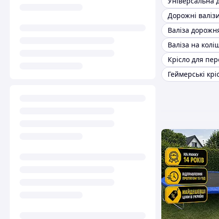
Дорожні валіз
Крісло для пер
Геймерські крі