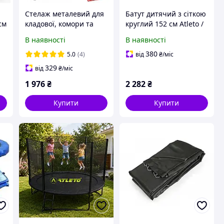
Стелаж металевий для
Батут дитячий з сіткою
см
кладової, комори та
круглий 152 см Atleto /
підвалу з 6 полицями
Батут для дітей
В наявності
В наявності
ля
220x110x50 Siker P2211
молодшого віку
ці
чорний / Стелажі для
380
5.0
(4)
від
₴
/міс
дому та складу
329
від
₴
/міс
1 976
₴
2 282
₴
Купити
Купити