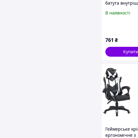
батута внутрі
Atleto 252 см 6
В наявності
стовпчиків / М
батутна сітка
761
₴
Купит
Геймерське крі
ергономічне з