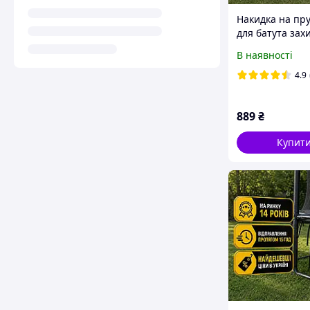
Накидка на пр
для батута зах
ПВХ / Чохол на
В наявності
для пружин на
312 см 10 ft
4.9
889
₴
Купит