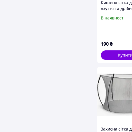
Кишеня сітка д
взуття та дріб
батут чорна / 
В наявності
органайзер су
дитячого батут
190
₴
Купит
Захисна сітка 