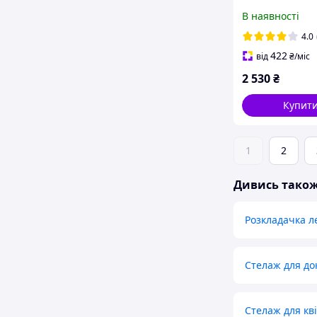
подушкою
В наявності
комп'ютерне з
підголівником 
4.0
BN-086 біле іг
422
від
₴
/міс
2 530
₴
Купит
1
2
Дивись тако
Розкладачка л
Стелаж для до
Стелаж для кві