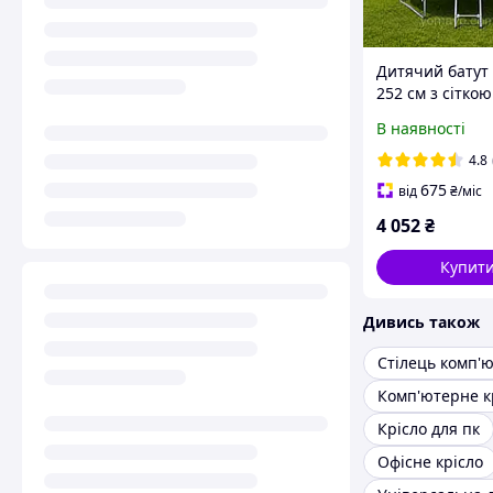
Дитячий батут 
252 см з сіткою
драбинкою mult
В наявності
Батут для дому,
дитячої кімнат
4.8
675
від
₴
/міс
4 052
₴
Купит
Дивись також
Стілець комп'
Крісло для пк
Офісне крісло