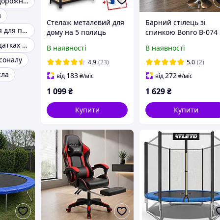
Універсальна дорожня валіза
и
Стелаж металевий для
Барний стілець зі
Валіза дорожня для подорожей
дому на 5 полиць
спинкою Bonro B-074
150x70x30 Siker
велюровий сірий /
Валіза на коліщатках набір
В наявності
В наявності
GoodTool P7030 чорний
Стілець для кухні, бар
соналу
/ Стелажі для
кафе, дому, ресторан
4.9
(23)
5.0
(2)
інструментів
сла
183
272
від
₴
/міс
від
₴
/міс
1 099
₴
1 629
₴
Купити
Купити