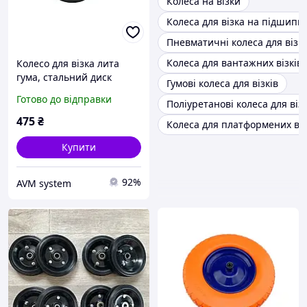
Колеса на візки
Колеса для візка на підшипн
Пневматичні колеса для візкі
Колеса для вантажних візків
Колесо для візка лита
гума, стальний диск
Гумові колеса для візків
180*17мм, арт.5092 ТМ
Готово до відправки
Поліуретанові колеса для візк
БЄМАС
475
₴
Колеса для платформених віз
Купити
92%
AVM system