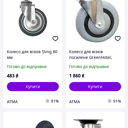
Колесо для візків Sting 80
Колесо для візків
мм
посилене GreenHotel,
MagicHotel 150 мм
Готово до відправки
Готово до відправки
483
₴
1 860
₴
Купити
Купити
91%
91%
АТМА
АТМА