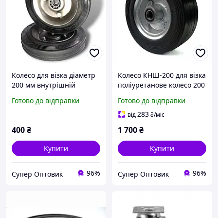
Колесо для візка діаметр
Колесо КНШ-200 для візка
200 мм внутрішній
поліуретанове колесо 200
діаметр 20 мм - 2
мм, внутрішній діаметр
Готово до відправки
Готово до відправки
підшипники, метал
20 мм, навантаження до
200 кг
283
від
₴
/міс
400
₴
1 700
₴
Купити
Купити
96%
96%
Супер Оптовик
Супер Оптовик