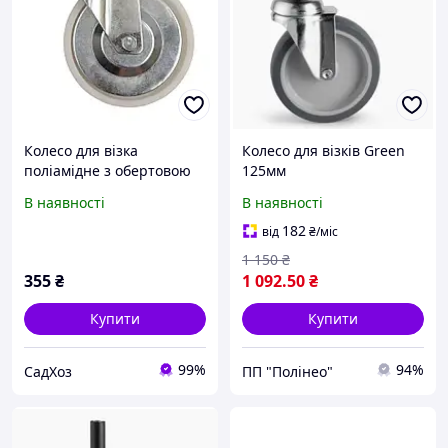
Колесо для візка
Колесо для візків Green
поліамідне з обертовою
125мм
опорою Ø 125 x 33 x 155
В наявності
В наявності
мм 100 кг. VOREL (87433)
182
від
₴
/міс
1 150
₴
355
₴
1 092
.50
₴
Купити
Купити
99%
94%
СадХоз
ПП "Полінео"