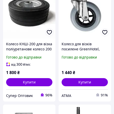
Колесо КНШ-200 для візка
Колесо для візків
поліуретанове колесо 200
посилене GreenHotel,
мм, внутрішній діаметр
MagicHotel 140 мм
Готово до відправки
Готово до відправки
20 мм, навантаження до
250 кг
300
від
₴
/міс
1 800
₴
1 440
₴
Купити
Купити
96%
91%
Супер Оптовик
АТМА