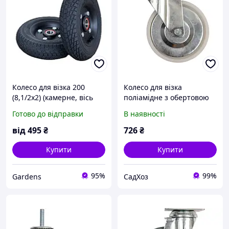
Колесо для візка 200
Колесо для візка
(8,1/2х2) (камерне, вісь
поліамідне з обертовою
Ø20mm) MHRD
опорою Ø 200 x 40 x 235
Готово до відправки
В наявності
мм 150 кг. VOREL (87437)
від
495
₴
726
₴
Купити
Купити
95%
99%
Gardens
СадХоз