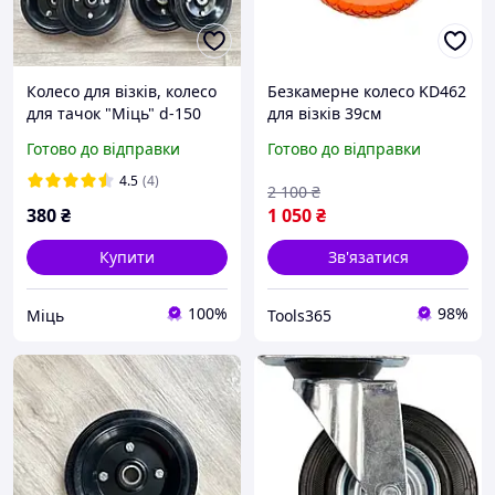
Колесо для візків, колесо
Безкамерне колесо KD462
для тачок "Міць" d-150
для візків 39см
мм, на вісь 10,12,15,17
Суцільнолите
Готово до відправки
Готово до відправки
поліуретанове колесо з
навантаженням до 80кг і
4.5
(4)
2 100
₴
діаметром осі 12мм
380
₴
1 050
₴
Купити
Зв'язатися
100%
98%
Міць
Tools365