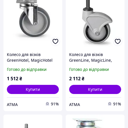
Колесо для візків
Колесо для візків
GreenHotel, MagicHotel
GreenLine, MagicLine,
125 мм
MagicHotel 125 мм
Готово до відправки
Готово до відправки
1 512
₴
2 112
₴
Купити
Купити
91%
91%
АТМА
АТМА