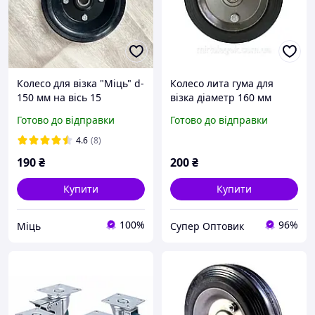
Колесо для візка "Міць" d-
Колесо лита гума для
150 мм на вісь 15
візка діаметр 160 мм
внутрішній діаметр 15 мм
Готово до відправки
Готово до відправки
4.6
(8)
190
₴
200
₴
Купити
Купити
100%
96%
Міць
Супер Оптовик