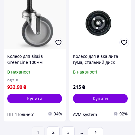
Колесо для візків
Колесо для візка лита
GreenLine 100мм
гума, стальний диск
125*28мм, арт.5089 ТМ
В наявності
В наявності
БЄМАС
982
₴
932
.90
₴
215
₴
Купити
Купити
94%
92%
ПП "Полінео"
AVM system
1
2
3
...