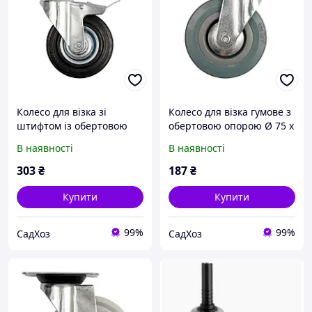
Колесо для візка зі
Колесо для візка гумове з
штифтом із обертовою
обертовою опорою Ø 75 x
опорою й гальмом Ø 100
21 x 104 мм 30 кг. VOREL
В наявності
В наявності
x 26 x 130 мм 60 кг. VOREL
(87362)
(87332)
303
₴
187
₴
Купити
Купити
99%
99%
СадХоз
СадХоз