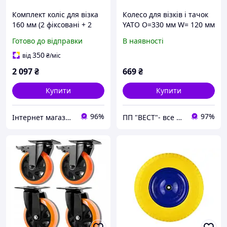
Комплект коліс для візка
Колесо для візків і тачок
160 мм (2 фіксовані + 2
YATO O=330 мм W= 120 мм
поворотні з гальмом) 600
[5]
Готово до відправки
В наявності
кг
350
від
₴
/міс
2 097
₴
669
₴
Купити
Купити
96%
97%
Інтернет магазин Постелюшка (Домашній текстиль, сумки, товари для дому та відпочинку)
ПП "ВЕСТ"- все для зварки, спецодяг та взуття, пожежна безпека, покрівельні матеріали.