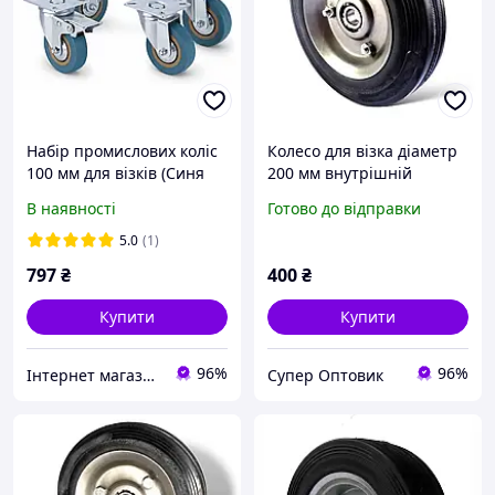
Набір промислових коліс
Колесо для візка діаметр
100 мм для візків (Синя
200 мм внутрішній
гума, 4 шт., 300 кг)
діаметр 17 мм - 2
В наявності
Готово до відправки
підшипники, метал
5.0
(1)
797
₴
400
₴
Купити
Купити
96%
96%
Інтернет магазин Постелюшка (Домашній текстиль, сумки, товари для дому та відпочинку)
Супер Оптовик