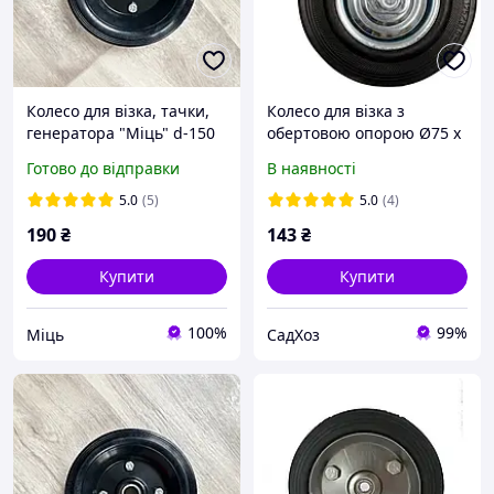
Колесо для візка, тачки,
Колесо для візка з
генератора "Міць" d-150
обертовою опорою Ø75 x
мм на вісь 12
23 x 97 мм 40 кг VOREL
Готово до відправки
В наявності
(87311)
5.0
(5)
5.0
(4)
190
₴
143
₴
Купити
Купити
100%
99%
Міць
СадХоз