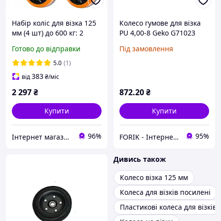
Набір коліс для візка 125
Колесо гумове для візка
мм (4 шт) до 600 кг: 2
PU 4,00-8 Geko G71023
поворотні, 2 з гальмом
Готово до відправки
Під замовлення
5.0
(1)
383
від
₴
/міс
2 297
₴
872
.20
₴
Купити
Купити
96%
95%
Інтернет магазин Постелюшка (Домашній текстиль, сумки, товари для дому та відпочинку)
FORIK - Інтернет гіпермаркет
Дивись також
Колесо візка 125 мм
Колеса для візків посилені
Пластикові колеса для візків